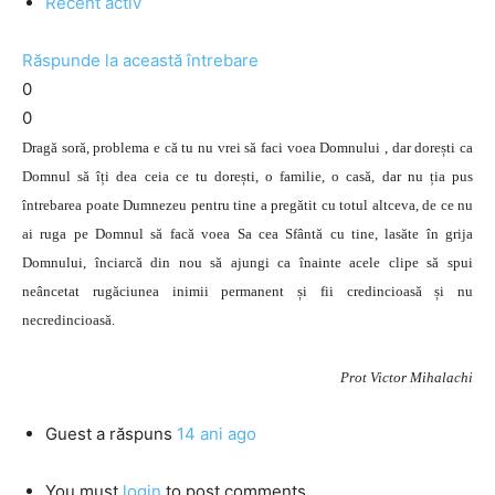
Recent activ
Răspunde la această întrebare
0
0
Dragă soră, problema e că tu nu vrei să faci voea Domnului , dar dorești ca
Domnul să îți dea ceia ce tu dorești, o familie, o casă, dar nu ția pus
întrebarea poate Dumnezeu pentru tine a pregătit cu totul altceva, de ce nu
ai ruga pe Domnul să facă voea Sa cea Sfântă cu tine, lasăte în grija
Domnului, înciarcă din nou să ajungi ca înainte acele clipe să spui
neâncetat rugăciunea inimii permanent și fii credincioasă și nu
necredincioasă.
Prot Victor Mihalachi
Guest
a răspuns
14 ani ago
You must
login
to post comments