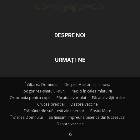
DESPRE NOI
URMAȚI-NE
Înălțarea Domnului
Despre Martorii lui Iehova
pogorirea-sfintului-duh
Piedici în calea mîntuirii
Ortodoxia pentru copii
Păcatul avortului
Păcatul vrăjitoriilor
Crucea preoției
Despre vaccine
Frământările sufletești ale tinerilor
Postul Mare
Învierea Domnului
Sa finisam impreuna biserica din lucaseuca
Despre vaccine
©