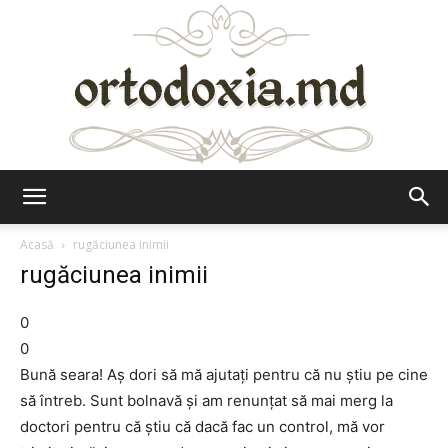
Ortodoxia.md
Acasă
rugăciunea inimii
rugăciunea inimii
0
0
Bună seara! Aş dori să mă ajutaţi pentru că nu ştiu pe cine
să întreb. Sunt bolnavă şi am renunţat să mai merg la
doctori pentru că ştiu că dacă fac un control, mă vor