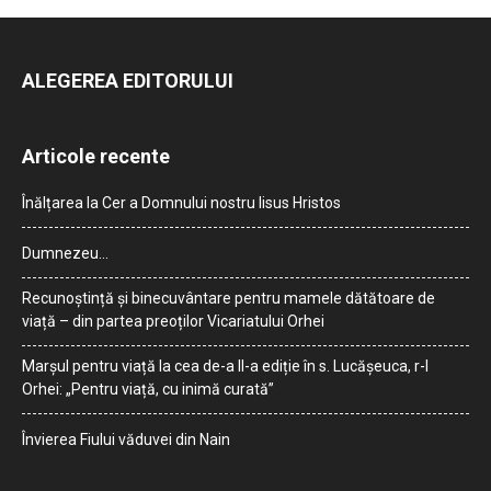
ALEGEREA EDITORULUI
Articole recente
Înălțarea la Cer a Domnului nostru Iisus Hristos
Dumnezeu…
Recunoștință și binecuvântare pentru mamele dătătoare de
viață – din partea preoților Vicariatului Orhei
Marșul pentru viață la cea de-a II-a ediție în s. Lucășeuca, r-l
Orhei: „Pentru viață, cu inimă curată”
Învierea Fiului văduvei din Nain