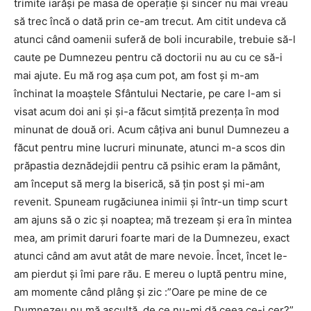
trimite iarăşi pe masa de operaţie şi sincer nu mai vreau
să trec încă o dată prin ce-am trecut. Am citit undeva că
atunci când oamenii suferă de boli incurabile, trebuie să-l
caute pe Dumnezeu pentru că doctorii nu au cu ce să-i
mai ajute. Eu mă rog aşa cum pot, am fost şi m-am
închinat la moaştele Sfântului Nectarie, pe care l-am si
visat acum doi ani şi şi-a făcut simţită prezenţa în mod
minunat de două ori. Acum câţiva ani bunul Dumnezeu a
făcut pentru mine lucruri minunate, atunci m-a scos din
prăpastia deznădejdii pentru că psihic eram la pământ,
am început să merg la biserică, să ţin post şi mi-am
revenit. Spuneam rugăciunea inimii şi într-un timp scurt
am ajuns să o zic şi noaptea; mă trezeam şi era în mintea
mea, am primit daruri foarte mari de la Dumnezeu, exact
atunci când am avut atât de mare nevoie. Încet, încet le-
am pierdut şi îmi pare rău. E mereu o luptă pentru mine,
am momente când plâng şi zic :”Oare pe mine de ce
Dumnezeu nu mă ascultă, de ce nu-mi dă ceea ce-i cer?”