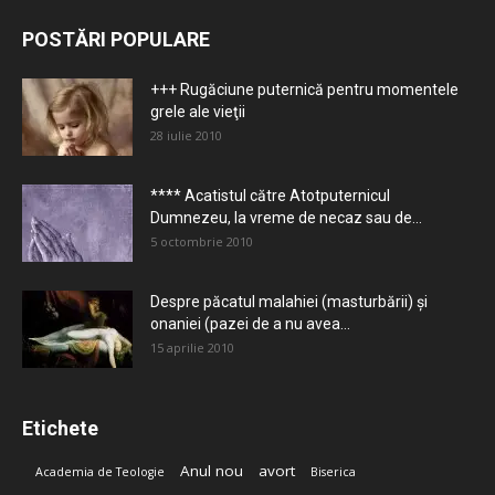
POSTĂRI POPULARE
+++ Rugăciune puternică pentru momentele
grele ale vieţii
28 iulie 2010
**** Acatistul către Atotputernicul
Dumnezeu, la vreme de necaz sau de...
5 octombrie 2010
Despre păcatul malahiei (masturbării) şi
onaniei (pazei de a nu avea...
15 aprilie 2010
Etichete
Anul nou
avort
Academia de Teologie
Biserica