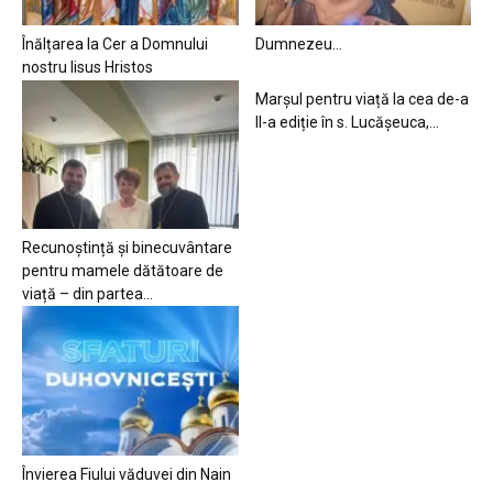
Înălțarea la Cer a Domnului
Dumnezeu…
nostru Iisus Hristos
Marșul pentru viață la cea de-a
II-a ediție în s. Lucășeuca,...
Recunoștință și binecuvântare
pentru mamele dătătoare de
viață – din partea...
Învierea Fiului văduvei din Nain