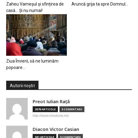
Zaheu Vameșul și sfințirea de
Aruncă grija ta spre Domnul…
casă… Și nu numai!
Ziua Învierii, să ne luminăm
popoare…
Autorii noștri
Preot Iulian Raţă
3878 ARTICOLE
6 COMENTARII
http://www.ortodoxia.md
Diacon Victor Casian
581 ARTICOLE
5 COMENTARII