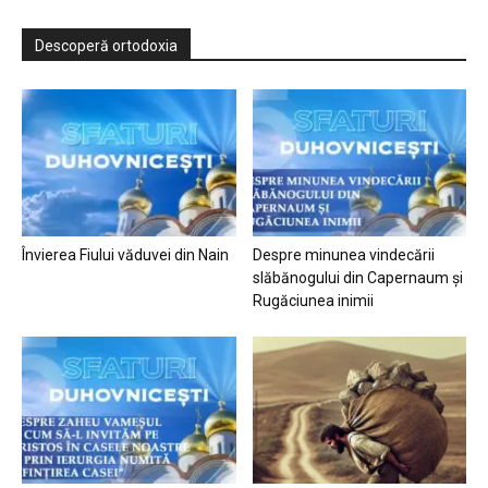
Descoperă ortodoxia
Învierea Fiului văduvei din Nain
Despre minunea vindecării
slăbănogului din Capernaum și
Rugăciunea inimii