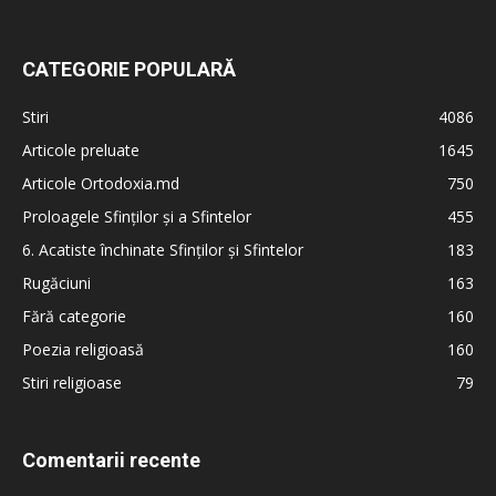
CATEGORIE POPULARĂ
Stiri
4086
Articole preluate
1645
Articole Ortodoxia.md
750
Proloagele Sfinților și a Sfintelor
455
6. Acatiste închinate Sfinților și Sfintelor
183
Rugăciuni
163
Fără categorie
160
Poezia religioasă
160
Stiri religioase
79
Comentarii recente