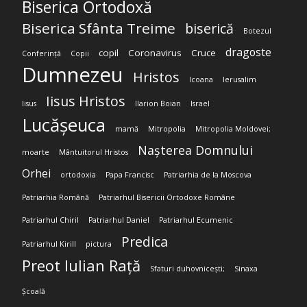
Biserica Ortodoxă
Biserica Sfânta Treime
biserică
Botezul
dragoste
copil
Coronavirus
Cruce
Conferință
Copii
Dumnezeu
Hristos
Icoana
Ierusalim
Iisus Hristos
Iisus
Ilarion Boian
Israel
Lucășeuca
mamă
Mitropolia
Mitropolia Moldovei;
Nașterea Domnului
moarte
Mântuitorul Hristos
Orhei
ortodoxia
Papa Francisc
Patriarhia de la Moscova
Patriarhia Română
Patriarhul Bisericii Ortodoxe Române
Patriarhul Chiril
Patriarhul Daniel
Patriarhul Ecumenic
Predica
Patriarhul Kirill
pictura
Preot Iulian Rață
Sfaturi duhovnicești;
Sinaxa
Școală