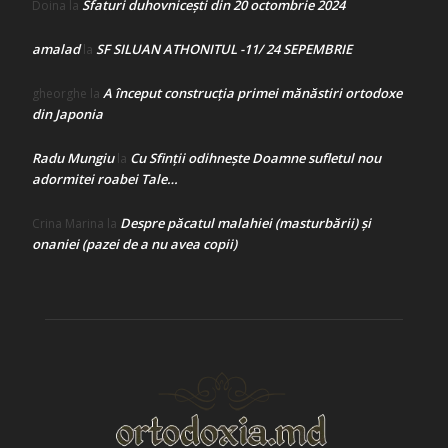
Sfaturi duhovnicești din 20 octombrie 2024
Doina
la
amalad
SF SILUAN ATHONITUL -11/ 24 SEPEMBRIE
la
A început construcţia primei mănăstiri ortodoxe
gheorghe
la
din Japonia
Radu Mungiu
Cu Sfinții odihnește Doamne sufletul nou
la
adormitei roabei Tale…
Despre păcatul malahiei (masturbării) şi
Crina Marina
la
onaniei (pazei de a nu avea copii)