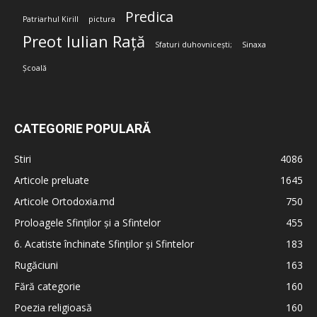
Predica
Patriarhul Kirill
pictura
Preot Iulian Rață
Sfaturi duhovnicești;
Sinaxa
Școală
CATEGORIE POPULARĂ
Stiri
4086
Articole preluate
1645
Articole Ortodoxia.md
750
Proloagele Sfinților și a Sfintelor
455
6. Acatiste închinate Sfinților și Sfintelor
183
Rugăciuni
163
Fără categorie
160
Poezia religioasă
160