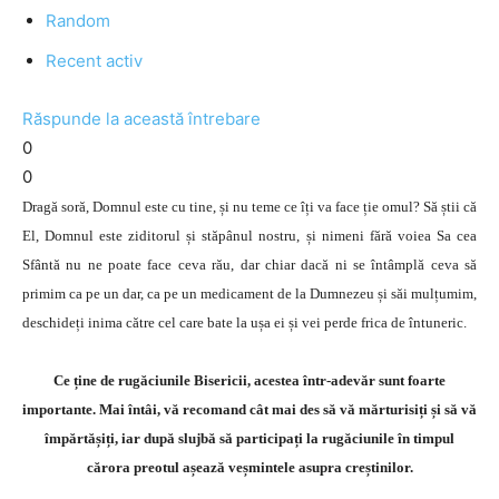
Random
Recent activ
Răspunde la această întrebare
0
0
Dragă soră, Domnul este cu tine, și nu teme ce îți va face ție omul? Să știi că
El, Domnul este ziditorul și stăpânul nostru, și nimeni fără voiea Sa cea
Sfântă nu ne poate face ceva rău, dar chiar dacă ni se întâmplă ceva să
primim ca pe un dar, ca pe un medicament de la Dumnezeu și săi mulțumim,
deschideți inima către cel care bate la ușa ei și vei perde frica de întuneric.
Ce ține de rugăciunile Bisericii, acestea într-adevăr sunt foarte
importante. Mai întâi, vă recomand cât mai des să vă mărturisiți și să vă
împărtășiți, iar după slujbă să participați la rugăciunile în timpul
cărora preotul așează veșmintele asupra creștinilor.