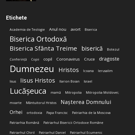
Etichete
Anul nou
avort
Academia de Teologie
Biserica
Biserica Ortodoxă
Biserica Sfânta Treime
biserică
Botezul
dragoste
copil
Coronavirus
Cruce
Conferință
Copii
Dumnezeu
Hristos
Icoana
Ierusalim
Iisus Hristos
Iisus
Ilarion Boian
Israel
Lucășeuca
mamă
Mitropolia
Mitropolia Moldovei;
Nașterea Domnului
moarte
Mântuitorul Hristos
Orhei
ortodoxia
Papa Francisc
Patriarhia de la Moscova
Patriarhia Română
Patriarhul Bisericii Ortodoxe Române
Patriarhul Chiril
Patriarhul Daniel
Patriarhul Ecumenic