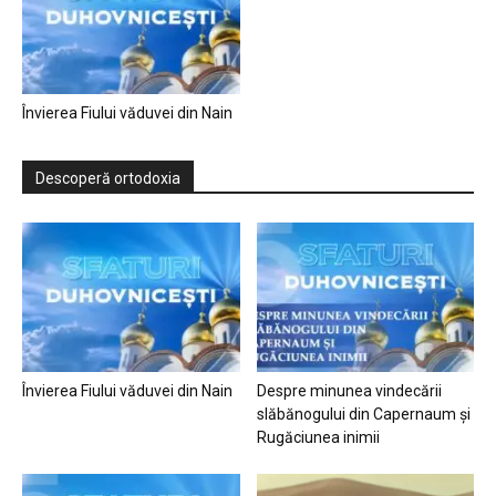
Învierea Fiului văduvei din Nain
Descoperă ortodoxia
Învierea Fiului văduvei din Nain
Despre minunea vindecării
slăbănogului din Capernaum și
Rugăciunea inimii