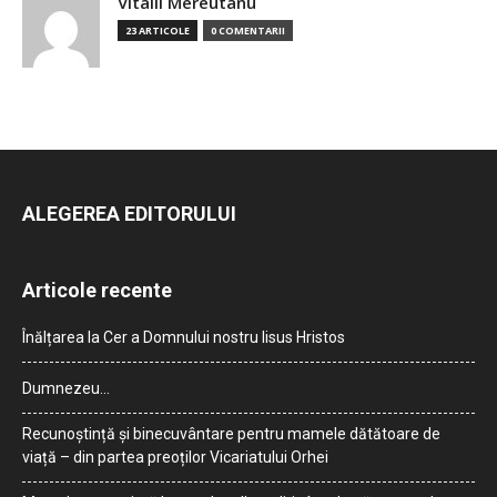
Vitalii Mereutanu
23 ARTICOLE
0 COMENTARII
ALEGEREA EDITORULUI
Articole recente
Înălțarea la Cer a Domnului nostru Iisus Hristos
Dumnezeu…
Recunoștință și binecuvântare pentru mamele dătătoare de
viață – din partea preoților Vicariatului Orhei