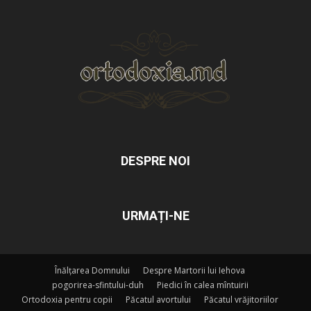
DESPRE NOI
URMAȚI-NE
Înălțarea Domnului
Despre Martorii lui Iehova
pogorirea-sfintului-duh
Piedici în calea mîntuirii
Ortodoxia pentru copii
Păcatul avortului
Păcatul vrăjitoriilor