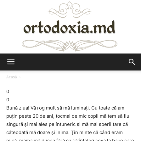
Ortodoxia.md
Acasă
0
0
Bună ziua! Vă rog mult să mă luminaţi. Cu toate că am
puţin peste 20 de ani, tocmai de mic copil mă tem să fiu
singură şi mai ales pe întuneric şi mă mai sperii tare că
câteodată mă doare şi inima. Ţin minte că când eram
mică, mama mă ducea fără ca să înţeleg ceva la babe care