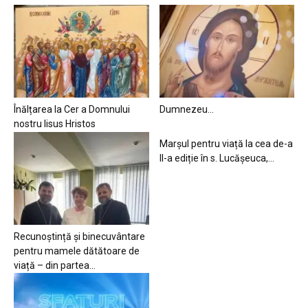
Înălțarea la Cer a Domnului
Dumnezeu…
nostru Iisus Hristos
Marșul pentru viață la cea de-a
II-a ediție în s. Lucășeuca,...
Recunoștință și binecuvântare
pentru mamele dătătoare de
viață – din partea...