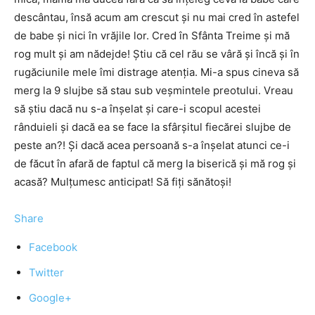
descântau, însă acum am crescut şi nu mai cred în astefel
de babe şi nici în vrăjile lor. Cred în Sfânta Treime şi mă
rog mult şi am nădejde! Ştiu că cel rău se vâră şi încă şi în
rugăciunile mele îmi distrage atenţia. Mi-a spus cineva să
merg la 9 slujbe să stau sub veşmintele preotului. Vreau
să ştiu dacă nu s-a înșelat şi care-i scopul acestei
rânduieli şi dacă ea se face la sfârşitul fiecărei slujbe de
peste an?! Şi dacă acea persoană s-a înşelat atunci ce-i
de făcut în afară de faptul că merg la biserică şi mă rog şi
acasă? Mulţumesc anticipat! Să fiţi sănătoşi!
Share
Facebook
Twitter
Google+