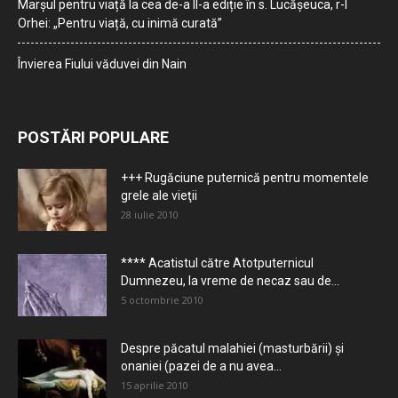
Marșul pentru viață la cea de-a II-a ediție în s. Lucășeuca, r-l
Orhei: „Pentru viață, cu inimă curată”
Învierea Fiului văduvei din Nain
POSTĂRI POPULARE
+++ Rugăciune puternică pentru momentele
grele ale vieţii
28 iulie 2010
**** Acatistul către Atotputernicul
Dumnezeu, la vreme de necaz sau de...
5 octombrie 2010
Despre păcatul malahiei (masturbării) şi
onaniei (pazei de a nu avea...
15 aprilie 2010