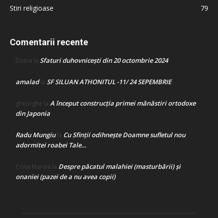
Stiri religioase
79
Comentarii recente
Sfaturi duhovnicești din 20 octombrie 2024
Doina
la
amalad
SF SILUAN ATHONITUL -11/ 24 SEPEMBRIE
la
A început construcţia primei mănăstiri ortodoxe
gheorghe
la
din Japonia
Radu Mungiu
Cu Sfinții odihnește Doamne sufletul nou
la
adormitei roabei Tale…
Despre păcatul malahiei (masturbării) şi
Crina Marina
la
onaniei (pazei de a nu avea copii)