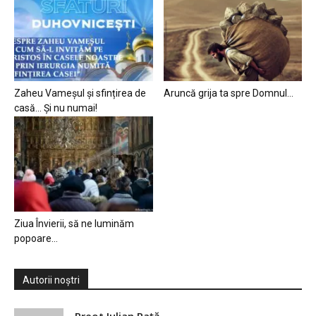
Zaheu Vameșul și sfințirea de
Aruncă grija ta spre Domnul…
casă… Și nu numai!
Ziua Învierii, să ne luminăm
popoare…
Autorii noștri