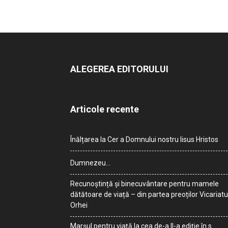
ALEGEREA EDITORULUI
Articole recente
Înălțarea la Cer a Domnului nostru Iisus Hristos
Dumnezeu…
Recunoștință și binecuvântare pentru mamele
dătătoare de viață – din partea preoților Vicariatu
Orhei
Marșul pentru viață la cea de-a II-a ediție în s.