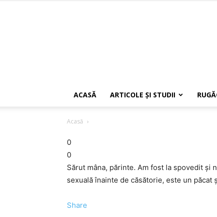
ACASĂ
ARTICOLE ŞI STUDII
RUGĂ
Acasă
0
0
Sărut mâna, părinte. Am fost la spovedit şi 
sexuală înainte de căsătorie, este un păcat 
Share