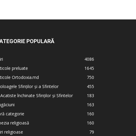
ATEGORIE POPULARĂ
iri
4086
ticole preluate
1645
ticole Ortodoxia.md
750
oloagele Sfinților și a Sfintelor
455
 Acatiste închinate Sfinților și Sfintelor
183
găciuni
163
ră categorie
160
ezia religioasă
160
iri religioase
79