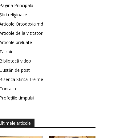
Pagina Principala
Știri religioase
Articole Ortodoxia.md
Articole de la vizitatori
Articole preluate
Tâlcuiri
Bibliotecă video
Gustări de post
Biserica Sfinta Treime
Contacte
Profețiile timpului
Ultimele articole