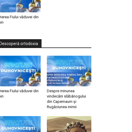
vierea Fiului văduvei din
in
Descoperă ortodoxia
vierea Fiului văduvei din
Despre minunea
in
vindecării slăbănogului
din Capernaum și
Rugăciunea inimii