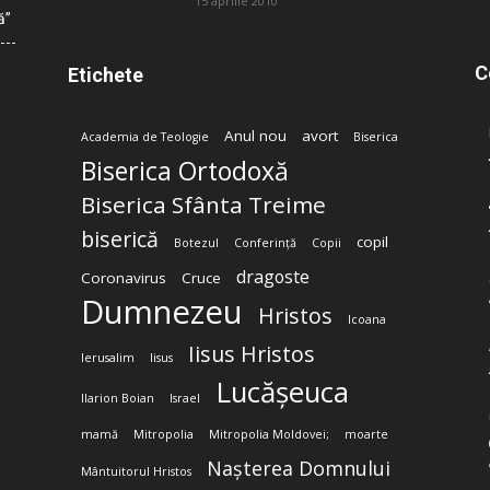
15 aprilie 2010
ă”
C
Etichete
Anul nou
avort
Academia de Teologie
Biserica
Biserica Ortodoxă
Biserica Sfânta Treime
biserică
copil
Botezul
Conferință
Copii
dragoste
Coronavirus
Cruce
Dumnezeu
Hristos
Icoana
Iisus Hristos
Ierusalim
Iisus
Lucășeuca
Ilarion Boian
Israel
mamă
Mitropolia
Mitropolia Moldovei;
moarte
Nașterea Domnului
Mântuitorul Hristos