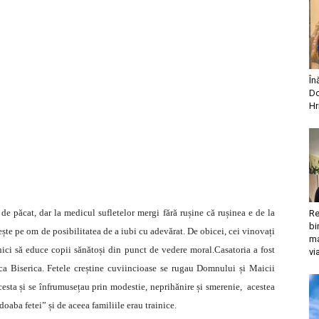
În
Do
Hr
 de păcat, dar la medicul sufletelor mergi fără rușine că rușinea e de la
Re
bi
sește pe om de posibilitatea de a iubi cu adevărat. De obicei, cei vinovați
ma
nici să educe copii sănătoși din punct de vedere moral.Casatoria a fost
vi
ca Biserica. Fetele creștine cuviincioase se rugau Domnului și Maicii
cesta și se înfrumusețau prin modestie, neprihănire și smerenie, acestea
oaba fetei” și de aceea familiile erau trainice.