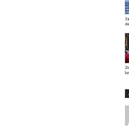
Za
de
Zi
lu