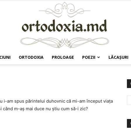
CIUNI
ORTODOXIA
PROLOAGE
POEZII
LĂCAŞURI
Ortodoxia.md
nu i-am spus părintelui duhovnic că mi-am început viaţa
şi când m-aş mai duce nu ştiu cum să-i zic?