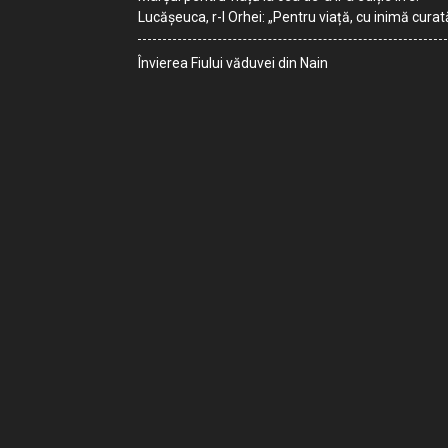
Lucășeuca, r-l Orhei: „Pentru viață, cu inimă curat
Învierea Fiului văduvei din Nain