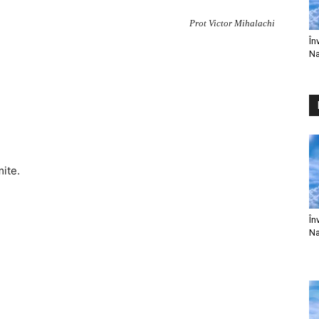
Prot Victor Mihalachi
În
Na
mite.
În
Na