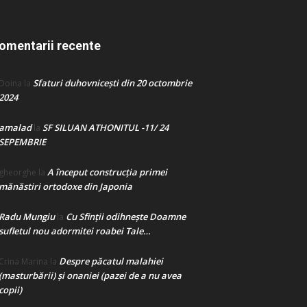
omentarii recente
Sfaturi duhovnicești din 20 octombrie
Doina
la
2024
amalad
SF SILUAN ATHONITUL -11/ 24
la
SEPEMBRIE
A început construcţia primei
gheorghe
la
mănăstiri ortodoxe din Japonia
Radu Mungiu
Cu Sfinții odihnește Doamne
la
sufletul nou adormitei roabei Tale…
Despre păcatul malahiei
Crina Marina
la
(masturbării) şi onaniei (pazei de a nu avea
copii)