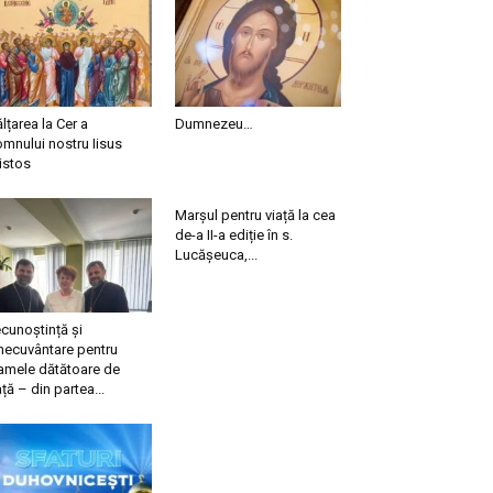
ălțarea la Cer a
Dumnezeu…
mnului nostru Iisus
istos
Marșul pentru viață la cea
de-a II-a ediție în s.
Lucășeuca,...
cunoștință și
necuvântare pentru
mele dătătoare de
ață – din partea...