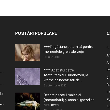
POSTĂRI POPULARE
C
+++ Rugăciune puternică pentru
St
momentele grele ale vieţii
Ar
28 iulie 2010
Ar
Pr
**** Acatistul către
Atotputernicul Dumnezeu, la
6.
vreme de necaz sau de...
Ru
5 octombrie 2010
Fă
lui
Despre păcatul malahiei
Po
(masturbării) şi onaniei (pazei de
a nu avea...
St