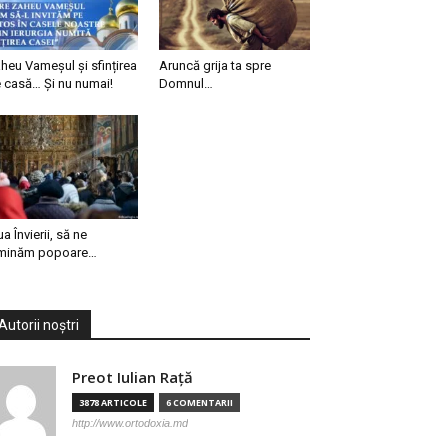
heu Vameșul și sfințirea
Aruncă grija ta spre
 casă… Și nu numai!
Domnul…
ua Învierii, să ne
minăm popoare…
Autorii noștri
Preot Iulian Raţă
3878 ARTICOLE
6 COMENTARII
http://www.ortodoxia.md