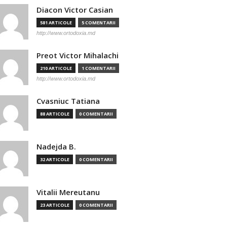
Diacon Victor Casian
581 ARTICOLE
5 COMENTARII
http://www.ortodoxia.md
Preot Victor Mihalachi
210 ARTICOLE
1 COMENTARII
http://www.ortodoxia.md
Cvasniuc Tatiana
88 ARTICOLE
0 COMENTARII
Nadejda B.
32 ARTICOLE
0 COMENTARII
Vitalii Mereutanu
23 ARTICOLE
0 COMENTARII