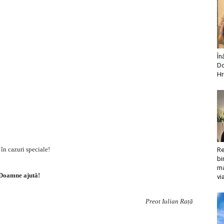
În
Do
Hr
 în cazuri speciale!
Re
bi
ma
Doamne ajută!
vi
Preot Iulian Rață