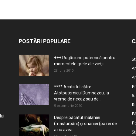
POSTĂRI POPULARE
C
+++ Rugăciune puternică pentru
St
momentele grele ale vieţii
Ar
28 iulie 2010
Ar
Pr
**** Acatistul către
Atotputernicul Dumnezeu, la
6.
vreme de necaz sau de...
Ru
5 octombrie 2010
Fă
lui
Despre păcatul malahiei
Po
(masturbării) şi onaniei (pazei de
a nu avea...
St