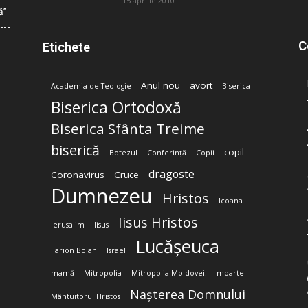
15 aprilie 2010
ă”
C
Etichete
Anul nou
avort
Academia de Teologie
Biserica
Biserica Ortodoxă
Biserica Sfânta Treime
biserică
copil
Botezul
Conferință
Copii
dragoste
Coronavirus
Cruce
Dumnezeu
Hristos
Icoana
Iisus Hristos
Ierusalim
Iisus
Lucășeuca
Ilarion Boian
Israel
mamă
Mitropolia
Mitropolia Moldovei;
moarte
Nașterea Domnului
Mântuitorul Hristos