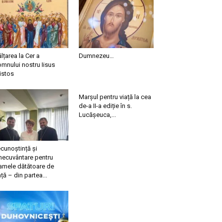
ălțarea la Cer a
Dumnezeu…
mnului nostru Iisus
istos
Marșul pentru viață la cea
de-a II-a ediție în s.
Lucășeuca,...
cunoștință și
necuvântare pentru
mele dătătoare de
ață – din partea...