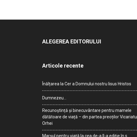
ALEGEREA EDITORULUI
Articole recente
Înălțarea la Cer a Domnului nostru Iisus Hristos
Dumnezeu…
Recunoștință și binecuvântare pentru mamele
dătătoare de viață – din partea preoților Vicariatu
Orhei
Marșul pentru viață la cea de-a II-a ediție în s.