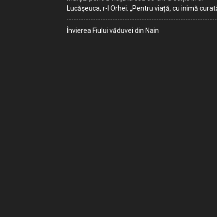
Lucășeuca, r-l Orhei: „Pentru viață, cu inimă curat
Învierea Fiului văduvei din Nain