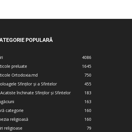
ATEGORIE POPULARĂ
iri
4086
ticole preluate
1645
ticole Ortodoxia.md
750
oloagele Sfinților și a Sfintelor
455
 Acatiste închinate Sfinților și Sfintelor
183
găciuni
163
ră categorie
160
ezia religioasă
160
iri religioase
79