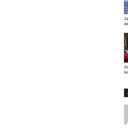
Za
de
Zi
lu