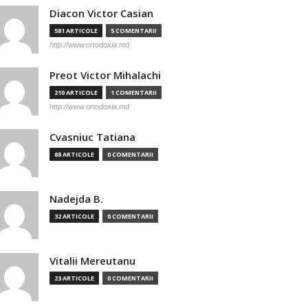
Diacon Victor Casian
581 ARTICOLE
5 COMENTARII
http://www.ortodoxia.md
Preot Victor Mihalachi
210 ARTICOLE
1 COMENTARII
http://www.ortodoxia.md
Cvasniuc Tatiana
88 ARTICOLE
0 COMENTARII
Nadejda B.
32 ARTICOLE
0 COMENTARII
Vitalii Mereutanu
23 ARTICOLE
0 COMENTARII