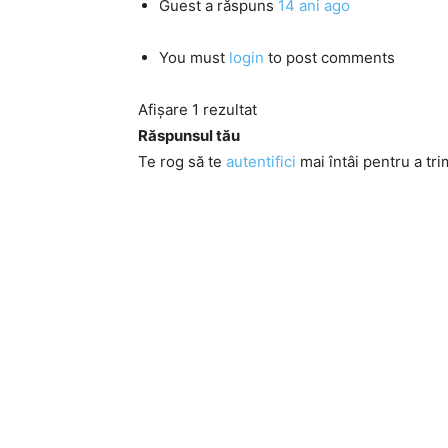
Guest
a răspuns
14 ani ago
You must
login
to post comments
Afișare 1 rezultat
Răspunsul tău
Te rog să te
autentifici
mai întâi pentru a tri