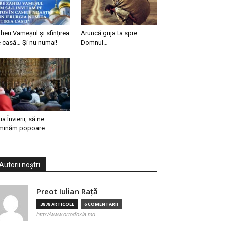
heu Vameșul și sfințirea
Aruncă grija ta spre
 casă… Și nu numai!
Domnul…
ua Învierii, să ne
minăm popoare…
Autorii noștri
Preot Iulian Raţă
3878 ARTICOLE
6 COMENTARII
http://www.ortodoxia.md