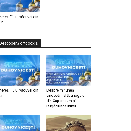
vierea Fiului văduvei din
in
Descoperă ortodoxia
vierea Fiului văduvei din
Despre minunea
in
vindecării slăbănogului
din Capernaum și
Rugăciunea inimii