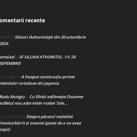
omentarii recente
Sfaturi duhovnicești din 20 octombrie
Doina
la
2024
amalad
SF SILUAN ATHONITUL -11/ 24
la
SEPEMBRIE
A început construcţia primei
gheorghe
la
mănăstiri ortodoxe din Japonia
Radu Mungiu
Cu Sfinții odihnește Doamne
la
sufletul nou adormitei roabei Tale…
Despre păcatul malahiei
Crina Marina
la
(masturbării) şi onaniei (pazei de a nu avea
copii)