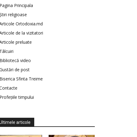
Pagina Principala
Știri religioase
Articole Ortodoxia.md
Articole de la vizitatori
Articole preluate
Tâlcuiri
Bibliotecă video
Gustări de post
Biserica Sfinta Treime
Contacte
Profețiile timpului
Ultimele articole