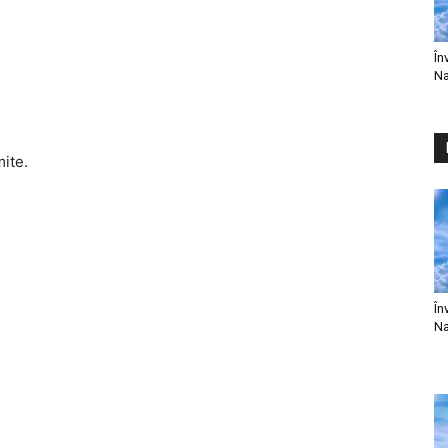
În
Na
mite.
În
Na