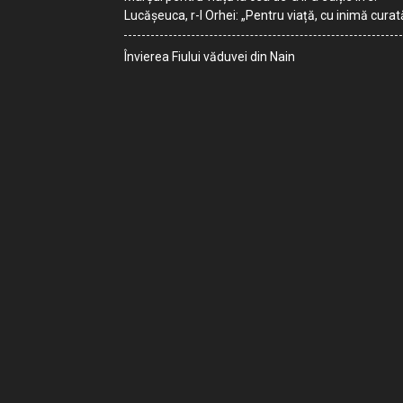
Lucășeuca, r-l Orhei: „Pentru viață, cu inimă curat
Învierea Fiului văduvei din Nain