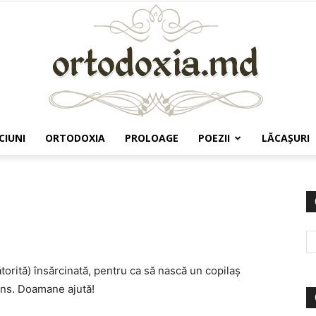
CIUNI
ORTODOXIA
PROLOAGE
POEZII
LĂCAŞURI
Ortodoxia.md
torită) însărcinată, pentru ca să nască un copilaș
uns. Doamane ajută!