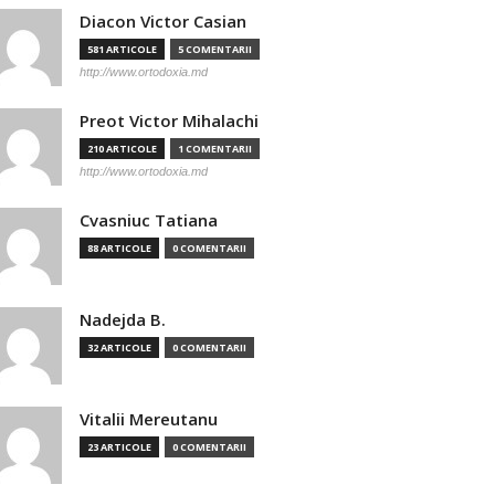
Diacon Victor Casian
581 ARTICOLE
5 COMENTARII
http://www.ortodoxia.md
Preot Victor Mihalachi
210 ARTICOLE
1 COMENTARII
http://www.ortodoxia.md
Cvasniuc Tatiana
88 ARTICOLE
0 COMENTARII
Nadejda B.
32 ARTICOLE
0 COMENTARII
Vitalii Mereutanu
23 ARTICOLE
0 COMENTARII