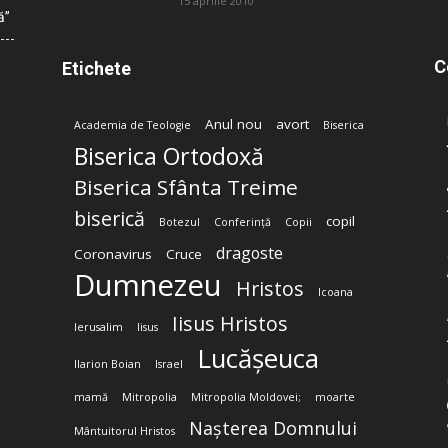
15 aprilie 2010
ă”
C
Etichete
Anul nou
avort
Academia de Teologie
Biserica
Biserica Ortodoxă
Biserica Sfânta Treime
biserică
copil
Botezul
Conferință
Copii
dragoste
Coronavirus
Cruce
Dumnezeu
Hristos
Icoana
Iisus Hristos
Ierusalim
Iisus
Lucășeuca
Ilarion Boian
Israel
mamă
Mitropolia
Mitropolia Moldovei;
moarte
Nașterea Domnului
Mântuitorul Hristos