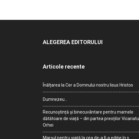
ALEGEREA EDITORULUI
Articole recente
Înălțarea la Cer a Domnului nostru Iisus Hristos
Dumnezeu…
Recunoștință și binecuvântare pentru mamele
dătătoare de viață – din partea preoților Vicariatu
Orhei
Marșul pentru viață la cea de-a II-a ediție în s.