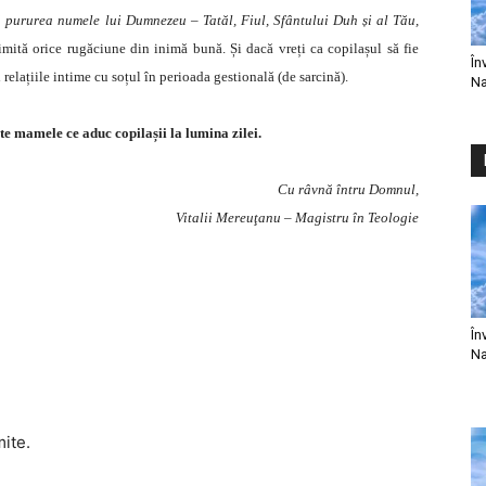
că pururea numele lui Dumnezeu – Tatăl, Fiul, Sfântului Duh și al Tău,
imită orice rugăciune din inimă bună. Și dacă vreți ca copilașul să fie
În
i relațiile intime cu soțul în perioada gestională (de sarcină).
Na
e mamele ce aduc copilașii la lumina zilei.
Cu râvnă întru Domnul,
Vitalii Mereuţanu – Magistru în Teologie
În
Na
mite.