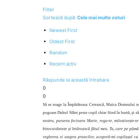
Filter
Sortează după:
Cele mai multe voturi
Newest First
Oldest First
Random
Recent activ
Răspunde la această întrebare
0
0
Să se roage la Împărăteasa Cerească, Maica Domnului nostr
pogoare Duhul Sfânt peste copil chiar fiind în burtă, și să
nostru, pururea fecioara Marie, rogu-te, milostivește-t
binecuvânteze și întărească fătul meu. Tu, care pe pământ
vegherea ei asupra pruncilor, acoperă-mi copilașul cu m