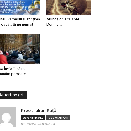
heu Vameșul și sfințirea
Aruncă grija ta spre
 casă… Și nu numai!
Domnul…
ua Învierii, să ne
minăm popoare…
Autorii noștri
Preot Iulian Raţă
3878 ARTICOLE
6 COMENTARII
http://www.ortodoxia.md