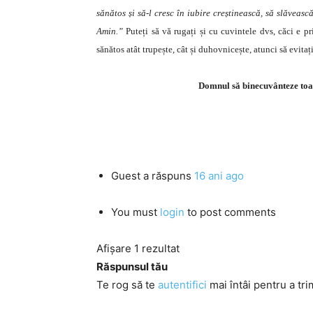
sănătos și să-l cresc în iubire creștinească, să slăveas
Amin.”
Puteți să vă rugați și cu cuvintele dvs, căci e pr
sănătos atât trupește, cât și duhovnicește, atunci să evitaț
Domnul să binecuvânteze toat
Guest
a răspuns
16 ani ago
You must
login
to post comments
Afișare 1 rezultat
Răspunsul tău
Te rog să te
autentifici
mai întâi pentru a tri