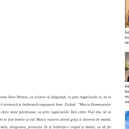
În
Do
Hr
Re
bi
ma
u Iisus Hristos, cu evlavie și sârguință, ca prin rugăciunile ei, să se
vi
-l ocrotescă și întărească trupușorul firav. Zicând:
”Maica Dumnezeului
e către mine păcătoasa, ca prin rugăciunile Tale către Fiul tău, să se
 ai fost femeie și ești Maica tuturor, știind grija și durerea de mamă,
ila, dragostea, protecția Ta și întărește-i trupul și duhul, ca să fie