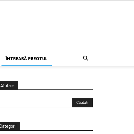
ÎNTREABĂ PREOTUL
Căutare
Categorii