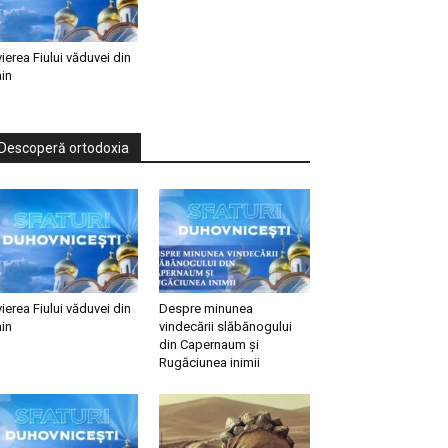
vierea Fiului văduvei din
in
Descoperă ortodoxia
vierea Fiului văduvei din
Despre minunea
in
vindecării slăbănogului
din Capernaum și
Rugăciunea inimii