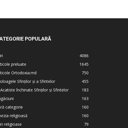
ATEGORIE POPULARĂ
iri
4086
ticole preluate
1645
ticole Ortodoxia.md
750
oloagele Sfinților și a Sfintelor
455
 Acatiste închinate Sfinților și Sfintelor
183
găciuni
163
ră categorie
160
ezia religioasă
160
iri religioase
79