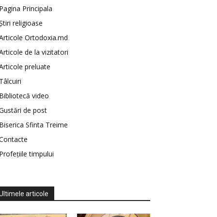
Pagina Principala
Știri religioase
Articole Ortodoxia.md
Articole de la vizitatori
Articole preluate
Tâlcuiri
Bibliotecă video
Gustări de post
Biserica Sfinta Treime
Contacte
Profețiile timpului
Ultimele articole