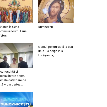
ălțarea la Cer a
Dumnezeu…
mnului nostru Iisus
istos
Marșul pentru viață la cea
de-a II-a ediție în s.
Lucășeuca,...
cunoștință și
necuvântare pentru
mele dătătoare de
ață – din partea...