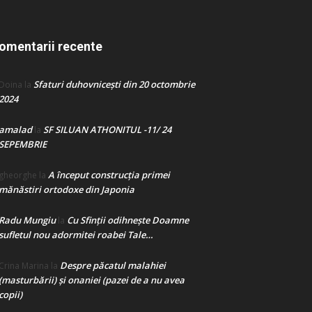
omentarii recente
Sfaturi duhovnicești din 20 octombrie
Doina
la
2024
amalad
SF SILUAN ATHONITUL -11/ 24
la
SEPEMBRIE
A început construcţia primei
gheorghe
la
mănăstiri ortodoxe din Japonia
Radu Mungiu
Cu Sfinții odihnește Doamne
la
sufletul nou adormitei roabei Tale…
Despre păcatul malahiei
Crina Marina
la
(masturbării) şi onaniei (pazei de a nu avea
copii)