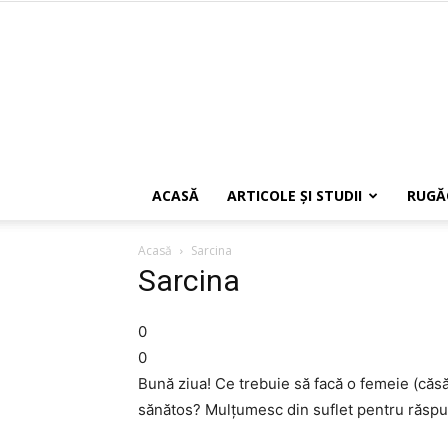
ACASĂ
ARTICOLE ŞI STUDII
RUGĂ
Acasă
Sarcina
Sarcina
0
0
Bună ziua! Ce trebuie să facă o femeie (căsă
sănătos? Mulțumesc din suflet pentru răsp