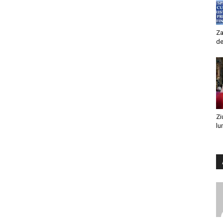
Za
de
Zi
lu