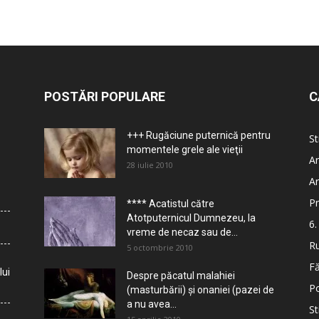
POSTĂRI POPULARE
C
+++ Rugăciune puternică pentru
St
momentele grele ale vieţii
Ar
28 iulie 2010
Ar
Pr
**** Acatistul către
Atotputernicul Dumnezeu, la
6.
vreme de necaz sau de...
Ru
5 octombrie 2010
Fă
lui
Despre păcatul malahiei
Po
(masturbării) şi onaniei (pazei de
a nu avea...
St