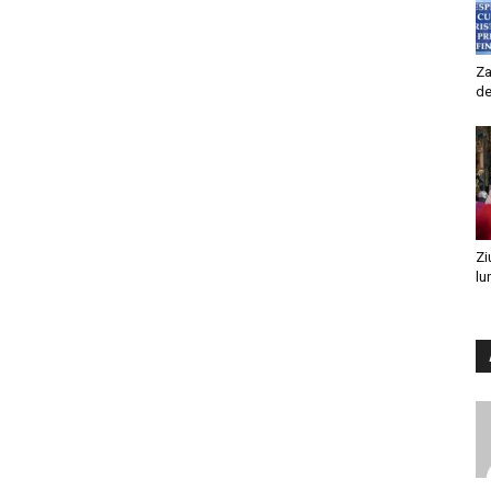
Za
de
Zi
lu