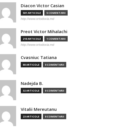
Diacon Victor Casian
581 ARTICOLE
5 COMENTARII
http://www.ortodoxia.md
Preot Victor Mihalachi
210 ARTICOLE
1 COMENTARII
http://www.ortodoxia.md
Cvasniuc Tatiana
88 ARTICOLE
0 COMENTARII
Nadejda B.
32 ARTICOLE
0 COMENTARII
Vitalii Mereutanu
23 ARTICOLE
0 COMENTARII