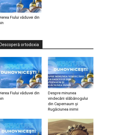
vierea Fiului văduvei din
in
Descoperă ortodoxia
vierea Fiului văduvei din
Despre minunea
in
vindecării slăbănogului
din Capernaum și
Rugăciunea inimii