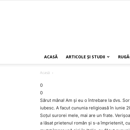
ACASĂ
ARTICOLE ŞI STUDII
RUGĂ
Acasă
0
0
Sărut mâna! Am şi eu o întrebare la dvs. Sora
iubesc. A facut cununia religioasă în iunie 2
Soţul surorei mele, mai are un frate. Verişo
a lăsat prietenul român şi s-a împrietenit, c