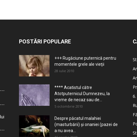
POSTĂRI POPULARE
C
+++ Rugăciune puternică pentru
St
momentele grele ale vieţii
Ar
28 iulie 2010
Ar
Pr
**** Acatistul către
Atotputernicul Dumnezeu, la
6.
vreme de necaz sau de...
Ru
5 octombrie 2010
Fă
lui
Despre păcatul malahiei
Po
(masturbării) şi onaniei (pazei de
a nu avea...
St