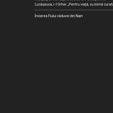
Lucășeuca, r-l Orhei: „Pentru viață, cu inimă curat
Învierea Fiului văduvei din Nain