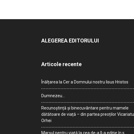
ALEGEREA EDITORULUI
Articole recente
Înălțarea la Cer a Domnului nostru Iisus Hristos
Dumnezeu…
Recunoștință și binecuvântare pentru mamele
dătătoare de viață – din partea preoților Vicariatu
Orhei
Marșul pentru viață la cea de-a II-a ediție în s.