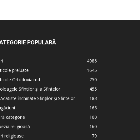
ATEGORIE POPULARĂ
iri
4086
ticole preluate
1645
ticole Ortodoxia.md
750
oloagele Sfinților și a Sfintelor
455
 Acatiste închinate Sfinților și Sfintelor
183
găciuni
163
ră categorie
160
ezia religioasă
160
iri religioase
79