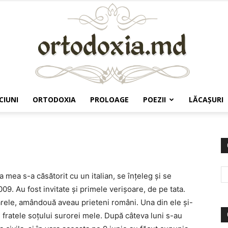
CIUNI
ORTODOXIA
PROLOAGE
POEZII
LĂCAŞURI
Ortodoxia.md
 mea s-a căsătorit cu un italian, se înţeleg şi se
009. Au fost invitate şi primele verişoare, de pe tata.
arele, amândouă aveau prieteni români. Una din ele şi-
u fratele soţului surorei mele. După câteva luni s-au