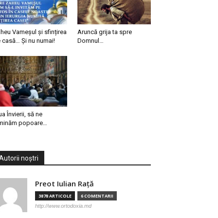
heu Vameșul și sfințirea
Aruncă grija ta spre
 casă… Și nu numai!
Domnul…
ua Învierii, să ne
minăm popoare…
Autorii noștri
Preot Iulian Raţă
3878 ARTICOLE
6 COMENTARII
http://www.ortodoxia.md