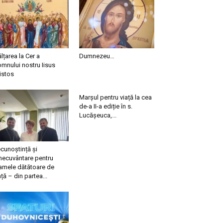
ălțarea la Cer a
Dumnezeu…
mnului nostru Iisus
istos
Marșul pentru viață la cea
de-a II-a ediție în s.
Lucășeuca,...
cunoștință și
necuvântare pentru
mele dătătoare de
ață – din partea...