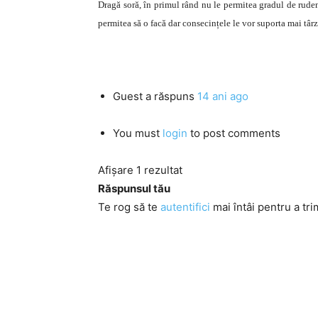
Dragă soră, în primul rând nu le permitea gradul de rudeni
permitea să o facă dar consecințele le vor suporta mai târzi
Guest
a răspuns
14 ani ago
You must
login
to post comments
Afișare 1 rezultat
Răspunsul tău
Te rog să te
autentifici
mai întâi pentru a tri