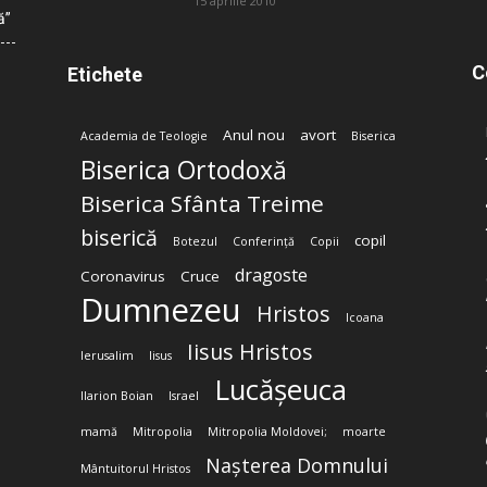
15 aprilie 2010
ă”
C
Etichete
Anul nou
avort
Academia de Teologie
Biserica
Biserica Ortodoxă
Biserica Sfânta Treime
biserică
copil
Botezul
Conferință
Copii
dragoste
Coronavirus
Cruce
Dumnezeu
Hristos
Icoana
Iisus Hristos
Ierusalim
Iisus
Lucășeuca
Ilarion Boian
Israel
mamă
Mitropolia
Mitropolia Moldovei;
moarte
Nașterea Domnului
Mântuitorul Hristos