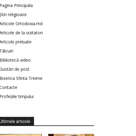
Pagina Principala
Știri religioase
Articole Ortodoxia.md
Articole de la vizitatori
Articole preluate
Tâlcuiri
Bibliotecă video
Gustări de post
Biserica Sfinta Treime
Contacte
Profețiile timpului
Ultimele articole