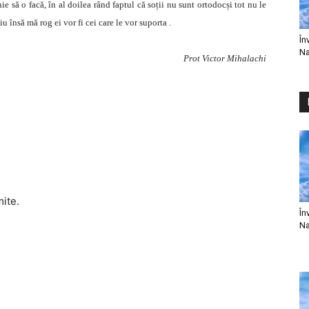
e să o facă, în al doilea rând faptul că soții nu sunt ortodocși tot nu le
u însă mă rog ei vor fi cei care le vor suporta .
În
Na
Prot Victor Mihalachi
mite.
În
Na