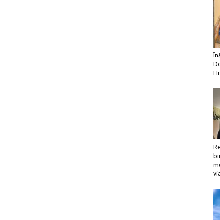
În
Do
Hr
Re
bi
ma
vi