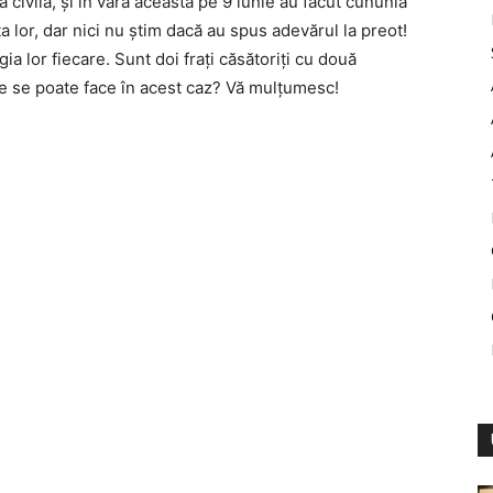
a civila, şi în vara aceasta pe 9 iunie au făcut cununia
a lor, dar nici nu ştim dacă au spus adevărul la preot!
gia lor fiecare. Sunt doi fraţi căsătoriţi cu două
e se poate face în acest caz? Vă mulţumesc!