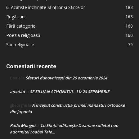
6. Acatiste închinate Sfinților și Sfintelor
183
Rugăciuni
163
Fără categorie
160
Poezia religioasă
160
Stiri religioase
79
Comentarii recente
Sfaturi duhovnicești din 20 octombrie 2024
Doina
la
amalad
SF SILUAN ATHONITUL -11/ 24 SEPEMBRIE
la
A început construcţia primei mănăstiri ortodoxe
gheorghe
la
din Japonia
Radu Mungiu
Cu Sfinții odihnește Doamne sufletul nou
la
adormitei roabei Tale…