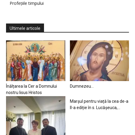
Profețiile timpului
Ultimele articole
Înălțarea la Cer a Domnului
Dumnezeu…
nostru Iisus Hristos
Marșul pentru viață la cea de-a
II-a ediție în s. Lucășeuca,...