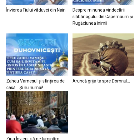
Învierea Fiului văduvei din Nain
Despre minunea vindecării
slăbănogului din Capernaum și
Rugăciunea inimii
Zaheu Vameșul și sfințirea de
Aruncă grija ta spre Domnul…
casă… Și nu numai!
Ziua Învierii, să ne luminăm