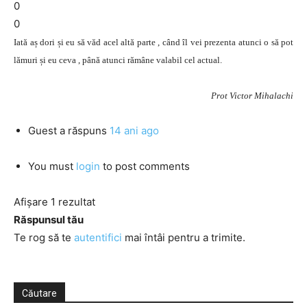
0
0
Iată aș dori și eu să văd acel altă parte , când îl vei prezenta atunci o să pot
lămuri și eu ceva , până atunci rămâne valabil cel actual.
Prot Victor Mihalachi
Guest
a răspuns
14 ani ago
You must
login
to post comments
Afișare 1 rezultat
Răspunsul tău
Te rog să te
autentifici
mai întâi pentru a trimite.
Căutare