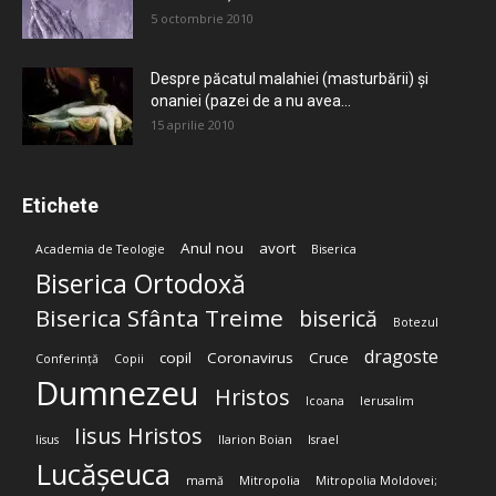
5 octombrie 2010
Despre păcatul malahiei (masturbării) şi
onaniei (pazei de a nu avea...
15 aprilie 2010
Etichete
Anul nou
avort
Academia de Teologie
Biserica
Biserica Ortodoxă
Biserica Sfânta Treime
biserică
Botezul
dragoste
copil
Coronavirus
Cruce
Conferință
Copii
Dumnezeu
Hristos
Icoana
Ierusalim
Iisus Hristos
Iisus
Ilarion Boian
Israel
Lucășeuca
mamă
Mitropolia
Mitropolia Moldovei;