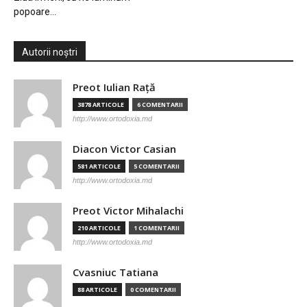
popoare…
Autorii noștri
Preot Iulian Raţă
3878 ARTICOLE
6 COMENTARII
http://www.ortodoxia.md
Diacon Victor Casian
581 ARTICOLE
5 COMENTARII
http://www.ortodoxia.md
Preot Victor Mihalachi
210 ARTICOLE
1 COMENTARII
http://www.ortodoxia.md
Cvasniuc Tatiana
88 ARTICOLE
0 COMENTARII