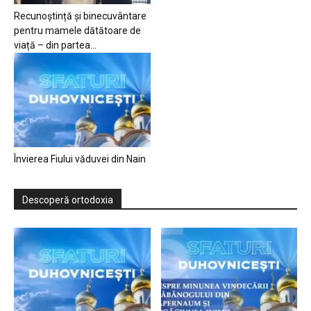
Recunoștință și binecuvântare
pentru mamele dătătoare de
viață – din partea...
Învierea Fiului văduvei din Nain
Descoperă ortodoxia