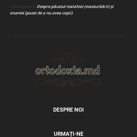
Despre păcatul malahiei (masturbării) şi
Crina Marina
la
onaniei (pazei de a nu avea copii)
DESPRE NOI
URMAȚI-NE