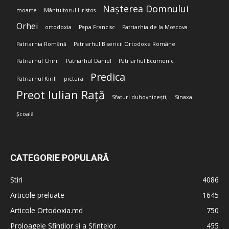
Nașterea Domnului
moarte
Mântuitorul Hristos
Orhei
ortodoxia
Papa Francisc
Patriarhia de la Moscova
Patriarhia Română
Patriarhul Bisericii Ortodoxe Române
Patriarhul Chiril
Patriarhul Daniel
Patriarhul Ecumenic
Predica
Patriarhul Kirill
pictura
Preot Iulian Rață
Sfaturi duhovnicești;
Sinaxa
Școală
CATEGORIE POPULARĂ
Stiri
4086
Articole preluate
1645
Articole Ortodoxia.md
750
Proloagele Sfinților și a Sfintelor
455