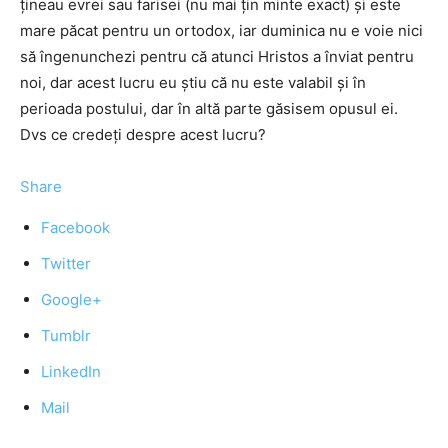
ţineau evrei sau farisei (nu mai ţin minte exact) şi este
mare păcat pentru un ortodox, iar duminica nu e voie nici
să îngenunchezi pentru că atunci Hristos a înviat pentru
noi, dar acest lucru eu ştiu că nu este valabil şi în
perioada postului, dar în altă parte găsisem opusul ei.
Dvs ce credeţi despre acest lucru?
Share
Facebook
Twitter
Google+
Tumblr
LinkedIn
Mail