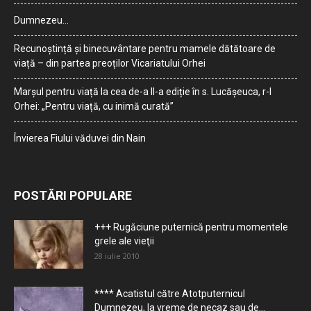
Dumnezeu…
Recunoștință și binecuvântare pentru mamele dătătoare de
viață – din partea preoților Vicariatului Orhei
Marșul pentru viață la cea de-a II-a ediție în s. Lucășeuca, r-l
Orhei: „Pentru viață, cu inimă curată”
Învierea Fiului văduvei din Nain
POSTĂRI POPULARE
+++ Rugăciune puternică pentru momentele
grele ale vieţii
28 iulie 2010
**** Acatistul către Atotputernicul
Dumnezeu, la vreme de necaz sau de...