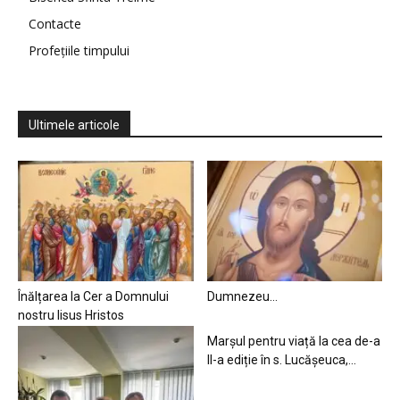
Contacte
Profețiile timpului
Ultimele articole
Înălțarea la Cer a Domnului
Dumnezeu…
nostru Iisus Hristos
Marșul pentru viață la cea de-a
II-a ediție în s. Lucășeuca,...