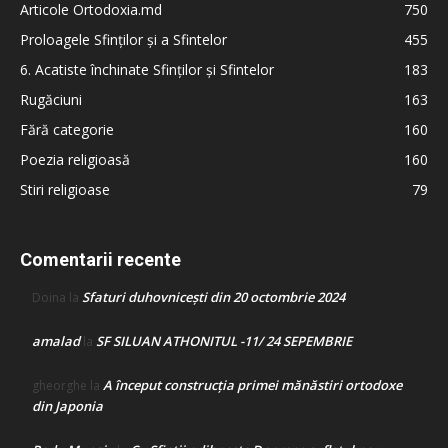
Articole Ortodoxia.md
750
Proloagele Sfinților și a Sfintelor
455
6. Acatiste închinate Sfinților și Sfintelor
183
Rugăciuni
163
Fără categorie
160
Poezia religioasă
160
Stiri religioase
79
Comentarii recente
Sfaturi duhovnicești din 20 octombrie 2024
Doina
la
amalad
SF SILUAN ATHONITUL -11/ 24 SEPEMBRIE
la
A început construcţia primei mănăstiri ortodoxe
gheorghe
la
din Japonia