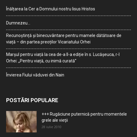
Înălțarea la Cer a Domnului nostru Iisus Hristos
Dumnezeu…
Recunoștință și binecuvântare pentru mamele dătătoare de
viață – din partea preoților Vicariatului Orhei
Marșul pentru viață la cea de-a II-a ediție în s. Lucășeuca, r-l
Orhei: „Pentru viață, cu inimă curată”
Învierea Fiului văduvei din Nain
POSTĂRI POPULARE
+++ Rugăciune puternică pentru momentele
grele ale vieţii
28 iulie 2010