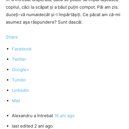
copilul, căci la scăpat și a băut puțin compot. Păi am zis:
duceți-vă numaidecât și-l împărtășiți. Ce păcat am că-mi
asumez așa răspundere? Sunt dascăl.
Share
Facebook
Twitter
Google+
Tumblr
LinkedIn
Mail
Alexandru
a întrebat
16 ani ago
last edited 2 ani ago