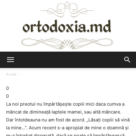
Ortodoxia.md
Acasă
0
0
La noi preotul nu împărtășește copiii mici daca cumva a
mâncat de dimineață laptele mamei, sau altă mâncare.
Dar întotdeauna nu am fost de acord. „Lăsați copiii să vină
la mine…”. Acum recent s-a apropiat de mine o doamnă și
m-a întrebat disperată, dacă se poate să împărtășească