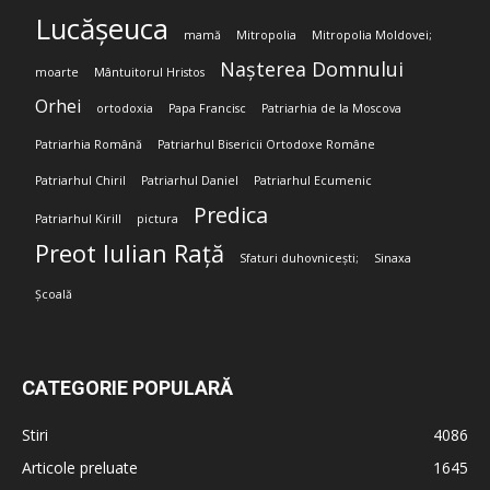
Lucășeuca
mamă
Mitropolia
Mitropolia Moldovei;
Nașterea Domnului
moarte
Mântuitorul Hristos
Orhei
ortodoxia
Papa Francisc
Patriarhia de la Moscova
Patriarhia Română
Patriarhul Bisericii Ortodoxe Române
Patriarhul Chiril
Patriarhul Daniel
Patriarhul Ecumenic
Predica
Patriarhul Kirill
pictura
Preot Iulian Rață
Sfaturi duhovnicești;
Sinaxa
Școală
CATEGORIE POPULARĂ
Stiri
4086
Articole preluate
1645