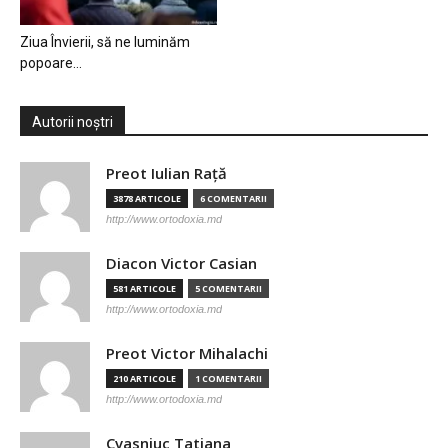
Ziua Învierii, să ne luminăm
popoare…
Autorii noștri
Preot Iulian Raţă
3878 ARTICOLE
6 COMENTARII
http://www.ortodoxia.md
Diacon Victor Casian
581 ARTICOLE
5 COMENTARII
http://www.ortodoxia.md
Preot Victor Mihalachi
210 ARTICOLE
1 COMENTARII
http://www.ortodoxia.md
Cvasniuc Tatiana