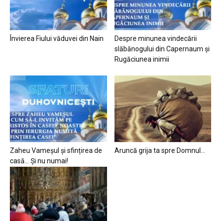
Învierea Fiului văduvei din Nain
Despre minunea vindecării
slăbănogului din Capernaum și
Rugăciunea inimii
Zaheu Vameșul și sfințirea de
Aruncă grija ta spre Domnul…
casă… Și nu numai!