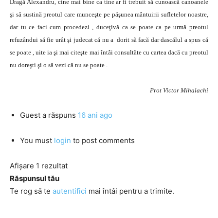
Dragă Alexandru, cine mai bine ca tine ar fi trebuit să cunoască canoanele
şi să sustină preotul care munceşte pe păşunea mântuirii sufletelor noastre,
dar tu ce faci cum procedezi , duceţivă ca se poate ca pe urmă preotul
refuzândui să fie urât şi judecat că nu a dorit să facă dar dascălul a spus că
se poate , uite ia şi mai citeşte mai întâi consultăte cu cartea dacă cu preotul
nu doreşti şi o să vezi că nu se poate .
Prot Victor Mihalachi
Guest
a răspuns
16 ani ago
You must
login
to post comments
Afișare 1 rezultat
Răspunsul tău
Te rog să te
autentifici
mai întâi pentru a trimite.