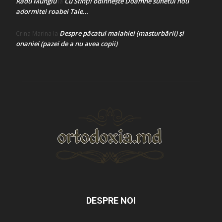
Radu Mungiu
Cu Sfinții odihnește Doamne sufletul nou
la
adormitei roabei Tale…
Despre păcatul malahiei (masturbării) şi
Crina Marina
la
onaniei (pazei de a nu avea copii)
DESPRE NOI