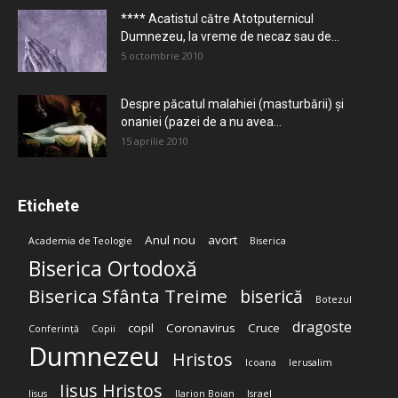
**** Acatistul către Atotputernicul
Dumnezeu, la vreme de necaz sau de...
5 octombrie 2010
Despre păcatul malahiei (masturbării) şi
onaniei (pazei de a nu avea...
15 aprilie 2010
Etichete
Anul nou
avort
Academia de Teologie
Biserica
Biserica Ortodoxă
Biserica Sfânta Treime
biserică
Botezul
dragoste
copil
Coronavirus
Cruce
Conferință
Copii
Dumnezeu
Hristos
Icoana
Ierusalim
Iisus Hristos
Iisus
Ilarion Boian
Israel