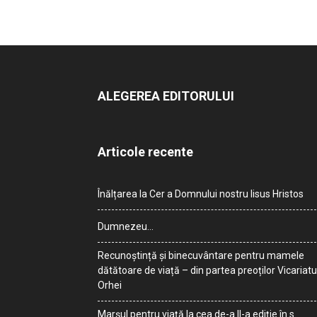
ALEGEREA EDITORULUI
Articole recente
Înălțarea la Cer a Domnului nostru Iisus Hristos
Dumnezeu…
Recunoștință și binecuvântare pentru mamele
dătătoare de viață – din partea preoților Vicariatu
Orhei
Marșul pentru viață la cea de-a II-a ediție în s.