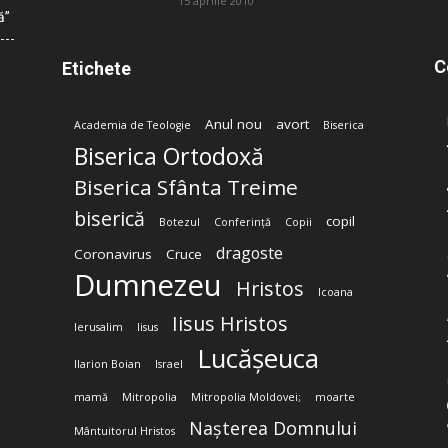
15 aprilie 2010
ă”
C
Etichete
Anul nou
avort
Academia de Teologie
Biserica
Biserica Ortodoxă
Biserica Sfânta Treime
biserică
copil
Botezul
Conferință
Copii
dragoste
Coronavirus
Cruce
Dumnezeu
Hristos
Icoana
Iisus Hristos
Ierusalim
Iisus
Lucășeuca
Ilarion Boian
Israel
mamă
Mitropolia
Mitropolia Moldovei;
moarte
Nașterea Domnului
Mântuitorul Hristos