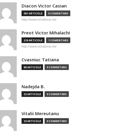
Diacon Victor Casian
581 ARTICOLE
5 COMENTARII
http://www.ortodoxia.md
Preot Victor Mihalachi
210 ARTICOLE
1 COMENTARII
http://www.ortodoxia.md
Cvasniuc Tatiana
88 ARTICOLE
0 COMENTARII
Nadejda B.
32 ARTICOLE
0 COMENTARII
Vitalii Mereutanu
23 ARTICOLE
0 COMENTARII