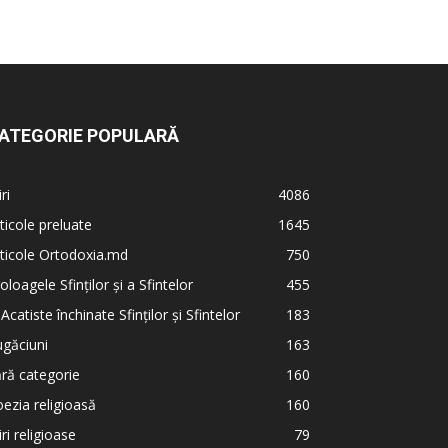
ATEGORIE POPULARĂ
iri
4086
ticole preluate
1645
ticole Ortodoxia.md
750
oloagele Sfinților și a Sfintelor
455
 Acatiste închinate Sfinților și Sfintelor
183
găciuni
163
ră categorie
160
ezia religioasă
160
iri religioase
79