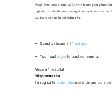
Dragă frate, asta e bine că îți vine foarte greu gândindu
rugăciunile tale, dar unde merg ei credemă că știe numai 
va lăsa ca să peră în iad zidirea Sa.
Guest
a răspuns
14 ani ago
You must
login
to post comments
Afișare 1 rezultat
Răspunsul tău
Te rog să te
autentifici
mai întâi pentru a tri