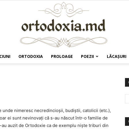
CIUNI
ORTODOXIA
PROLOAGE
POEZII
LĂCAŞURI
Ortodoxia.md
nde nimeresc necredincioşii, budiştii, catolicii (etc.),
 Doar ei sunt nevinovaţi că s-au născut într-o familie de
n-au auzit de Ortodoxie ca de exemplu nişte triburi din