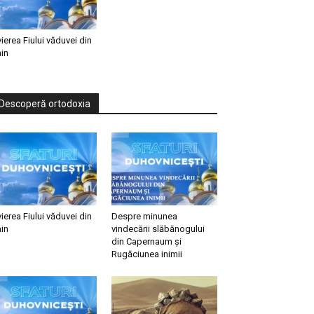
vierea Fiului văduvei din
in
Descoperă ortodoxia
vierea Fiului văduvei din
Despre minunea
in
vindecării slăbănogului
din Capernaum și
Rugăciunea inimii