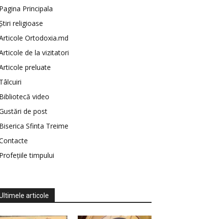
Pagina Principala
Știri religioase
Articole Ortodoxia.md
Articole de la vizitatori
Articole preluate
Tâlcuiri
Bibliotecă video
Gustări de post
Biserica Sfinta Treime
Contacte
Profețiile timpului
Ultimele articole