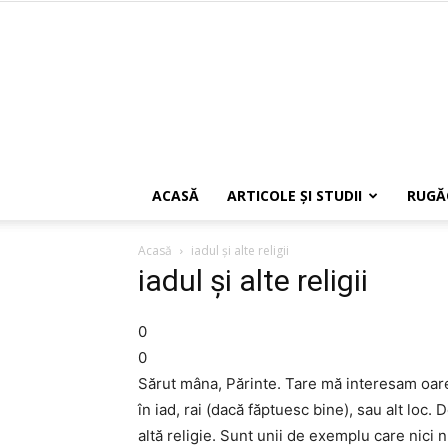
ACASĂ
ARTICOLE ŞI STUDII
RUGĂ
Acasă
iadul şi alte religii
iadul şi alte religii
0
0
Sărut mâna, Părinte. Tare mă interesam oare u
în iad, rai (dacă făptuesc bine), sau alt loc.
altă religie. Sunt unii de exemplu care nici 