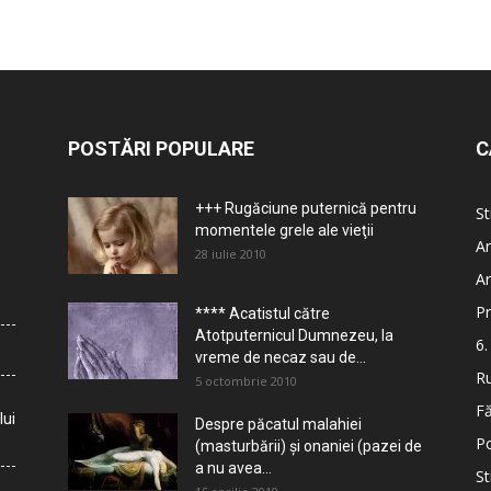
POSTĂRI POPULARE
C
+++ Rugăciune puternică pentru
St
momentele grele ale vieţii
Ar
28 iulie 2010
Ar
Pr
**** Acatistul către
Atotputernicul Dumnezeu, la
6.
vreme de necaz sau de...
Ru
5 octombrie 2010
Fă
lui
Despre păcatul malahiei
Po
(masturbării) şi onaniei (pazei de
a nu avea...
St