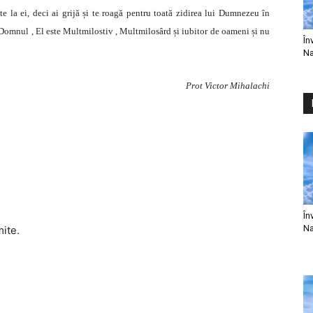
te la ei, deci ai grijă și te roagă pentru toată zidirea lui Dumnezeu în
Domnul , El este Multmilostiv , Multmilosârd și iubitor de oameni și nu
În
Na
Prot Victor Mihalachi
În
Na
mite.