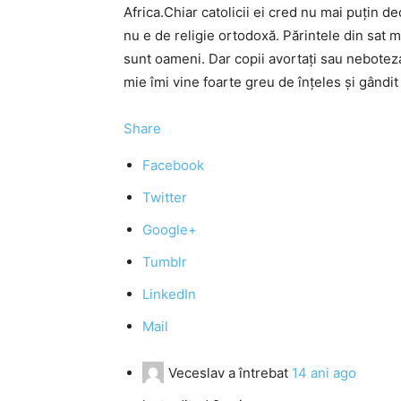
Africa.Chiar catolicii ei cred nu mai puţin 
nu e de religie ortodoxă. Părintele din sat m
sunt oameni. Dar copii avortaţi sau nebotezaţ
mie îmi vine foarte greu de înţeles şi gândi
Share
Facebook
Twitter
Google+
Tumblr
LinkedIn
Mail
Veceslav
a întrebat
14 ani ago