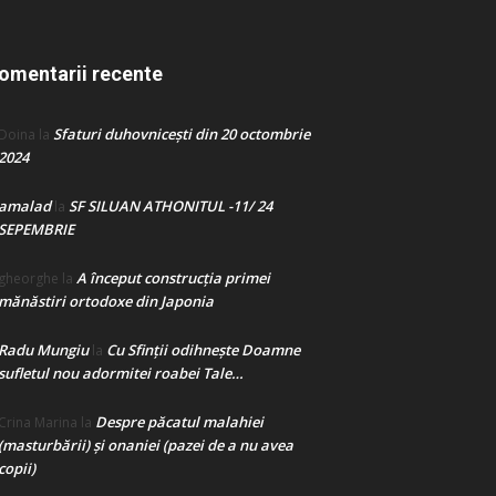
omentarii recente
Sfaturi duhovnicești din 20 octombrie
Doina
la
2024
amalad
SF SILUAN ATHONITUL -11/ 24
la
SEPEMBRIE
A început construcţia primei
gheorghe
la
mănăstiri ortodoxe din Japonia
Radu Mungiu
Cu Sfinții odihnește Doamne
la
sufletul nou adormitei roabei Tale…
Despre păcatul malahiei
Crina Marina
la
(masturbării) şi onaniei (pazei de a nu avea
copii)