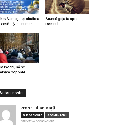
heu Vameșul și sfințirea
Aruncă grija ta spre
 casă… Și nu numai!
Domnul…
ua Învierii, să ne
minăm popoare…
Autorii noștri
Preot Iulian Raţă
3878 ARTICOLE
6 COMENTARII
http://www.ortodoxia.md