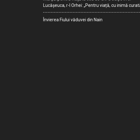
Lucășeuca, r-l Orhei: „Pentru viață, cu inimă curat
Învierea Fiului văduvei din Nain