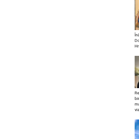
În
Do
Hr
Re
bi
ma
vi