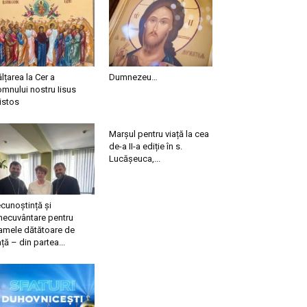
ălțarea la Cer a
Dumnezeu…
mnului nostru Iisus
istos
Marșul pentru viață la cea
de-a II-a ediție în s.
Lucășeuca,...
cunoștință și
necuvântare pentru
mele dătătoare de
ață – din partea...