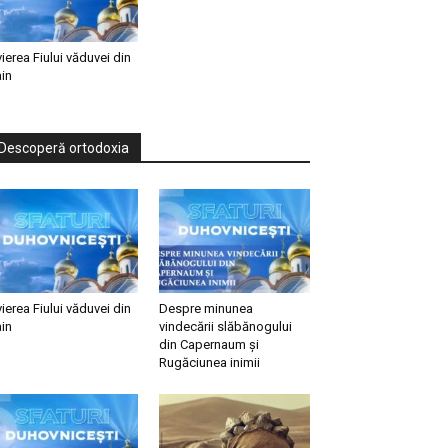
vierea Fiului văduvei din
in
Descoperă ortodoxia
vierea Fiului văduvei din
Despre minunea
in
vindecării slăbănogului
din Capernaum și
Rugăciunea inimii