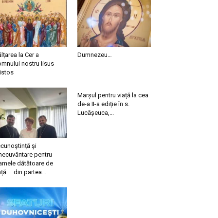
ălțarea la Cer a
Dumnezeu…
mnului nostru Iisus
istos
Marșul pentru viață la cea
de-a II-a ediție în s.
Lucășeuca,...
cunoștință și
necuvântare pentru
mele dătătoare de
ață – din partea...