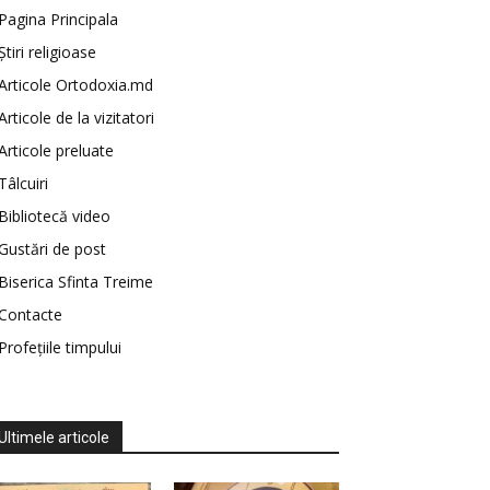
Pagina Principala
Știri religioase
Articole Ortodoxia.md
Articole de la vizitatori
Articole preluate
Tâlcuiri
Bibliotecă video
Gustări de post
Biserica Sfinta Treime
Contacte
Profețiile timpului
Ultimele articole