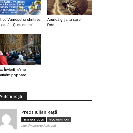
heu Vameșul și sfințirea
Aruncă grija ta spre
 casă… Și nu numai!
Domnul…
ua Învierii, să ne
minăm popoare…
Autorii noștri
Preot Iulian Raţă
3878 ARTICOLE
6 COMENTARII
http://www.ortodoxia.md