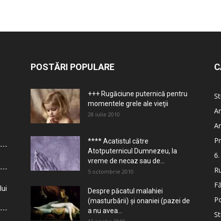
POSTĂRI POPULARE
C
+++ Rugăciune puternică pentru
St
momentele grele ale vieţii
Ar
28 iulie 2010
Ar
Pr
**** Acatistul către
Atotputernicul Dumnezeu, la
6.
vreme de necaz sau de...
Ru
5 octombrie 2010
Fă
lui
Despre păcatul malahiei
Po
(masturbării) şi onaniei (pazei de
a nu avea...
St