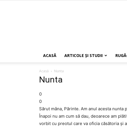
ACASĂ
ARTICOLE ŞI STUDII
RUGĂ
Acasă
Nunta
Nunta
0
0
Sărut mâna, Părinte. Am anul acesta nunta p
Înapoi nu am cum să dau, deoarece am plătit 
vorbit cu preotul care va oficia căsătoria şi