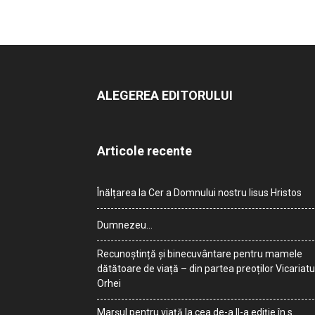
ALEGEREA EDITORULUI
Articole recente
Înălțarea la Cer a Domnului nostru Iisus Hristos
Dumnezeu…
Recunoștință și binecuvântare pentru mamele
dătătoare de viață – din partea preoților Vicariatu
Orhei
Marșul pentru viață la cea de-a II-a ediție în s.