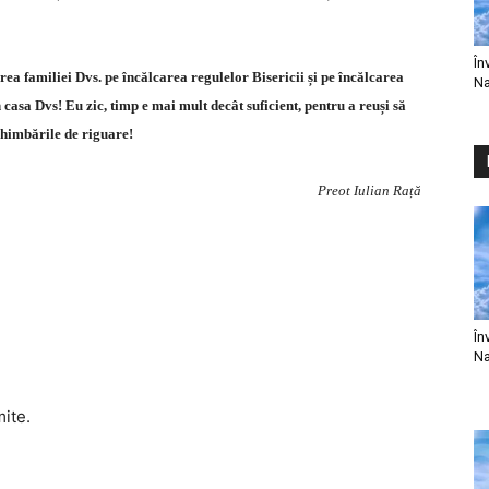
În
cirea familiei Dvs. pe încălcarea regulelor Bisericii și pe încălcarea
Na
casa Dvs! Eu zic, timp e mai mult decât suficient, pentru a reuși să
chimbările de riguare!
Preot Iulian Rață
În
Na
mite.