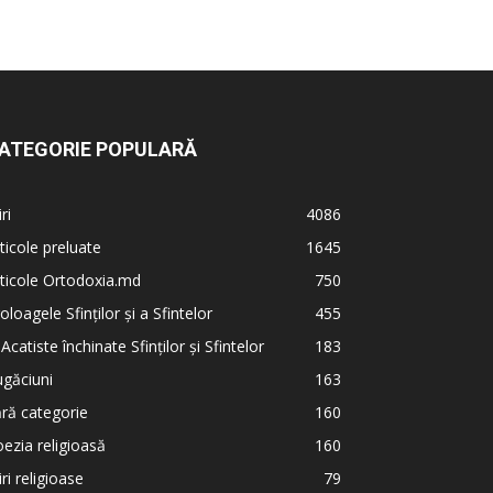
ATEGORIE POPULARĂ
iri
4086
ticole preluate
1645
ticole Ortodoxia.md
750
oloagele Sfinților și a Sfintelor
455
 Acatiste închinate Sfinților și Sfintelor
183
găciuni
163
ră categorie
160
ezia religioasă
160
iri religioase
79