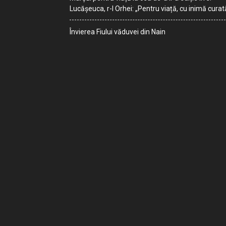
Lucășeuca, r-l Orhei: „Pentru viață, cu inimă curat
Învierea Fiului văduvei din Nain