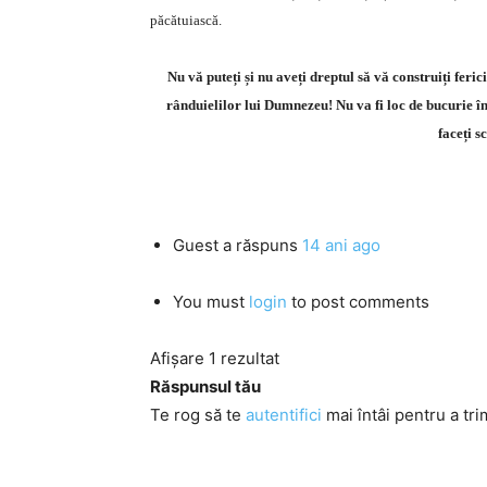
păcătuiască.
Nu vă puteți și nu aveți dreptul să vă construiți feri
rânduielilor lui Dumnezeu! Nu va fi loc de bucurie în 
faceți s
Guest
a răspuns
14 ani ago
You must
login
to post comments
Afișare 1 rezultat
Răspunsul tău
Te rog să te
autentifici
mai întâi pentru a tri