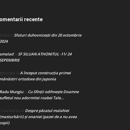
omentarii recente
Sfaturi duhovnicești din 20 octombrie
Doina
la
2024
amalad
SF SILUAN ATHONITUL -11/ 24
la
SEPEMBRIE
A început construcţia primei
gheorghe
la
mănăstiri ortodoxe din Japonia
Radu Mungiu
Cu Sfinții odihnește Doamne
la
sufletul nou adormitei roabei Tale…
Despre păcatul malahiei
Crina Marina
la
(masturbării) şi onaniei (pazei de a nu avea
copii)