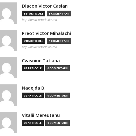
Diacon Victor Casian
581 ARTICOLE
5 COMENTARII
http://www.ortodoxia.md
Preot Victor Mihalachi
210 ARTICOLE
1 COMENTARII
http://www.ortodoxia.md
Cvasniuc Tatiana
88 ARTICOLE
0 COMENTARII
Nadejda B.
32 ARTICOLE
0 COMENTARII
Vitalii Mereutanu
23 ARTICOLE
0 COMENTARII