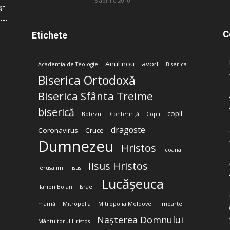
15 aprilie 2010
ă”
C
Etichete
Anul nou
avort
Academia de Teologie
Biserica
Biserica Ortodoxă
Biserica Sfânta Treime
biserică
copil
Botezul
Conferință
Copii
dragoste
Coronavirus
Cruce
Dumnezeu
Hristos
Icoana
Iisus Hristos
Ierusalim
Iisus
Lucășeuca
Ilarion Boian
Israel
mamă
Mitropolia
Mitropolia Moldovei;
moarte
Nașterea Domnului
Mântuitorul Hristos