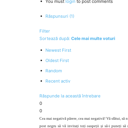
You must
login
to post comments
Răspunsuri (1)
Filter
Sortează după:
Cele mai multe voturi
Newest First
Oldest First
Random
Recent activ
Răspunde la această întrebare
0
0
Cea mai negativă părere, cea mai negativă! Vă sfătui, să nu
post negru să vă invitați toți oaspeții și să-i puneți s