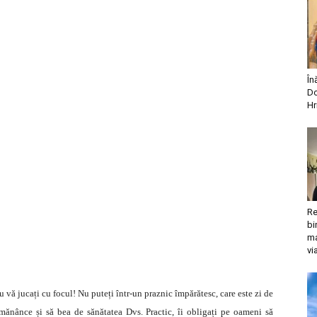
În
Do
Hr
Re
bi
ma
vi
 vă jucați cu focul! Nu puteți într-un praznic împărătesc, care este zi de
ă mănânce și să bea de sănătatea Dvs. Practic, îi obligați pe oameni să