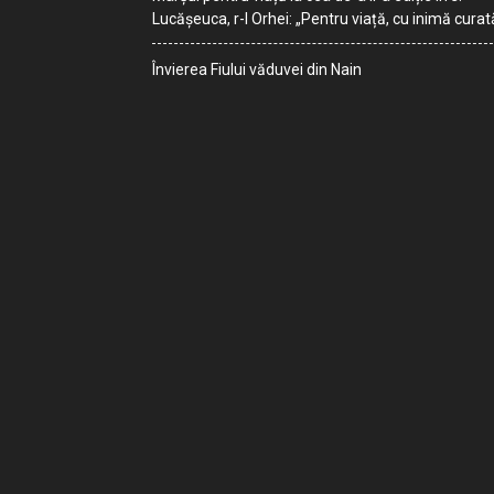
Lucășeuca, r-l Orhei: „Pentru viață, cu inimă curat
Învierea Fiului văduvei din Nain