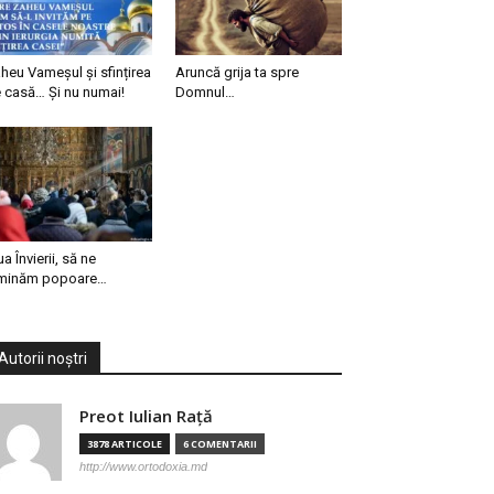
heu Vameșul și sfințirea
Aruncă grija ta spre
 casă… Și nu numai!
Domnul…
ua Învierii, să ne
minăm popoare…
Autorii noștri
Preot Iulian Raţă
3878 ARTICOLE
6 COMENTARII
http://www.ortodoxia.md