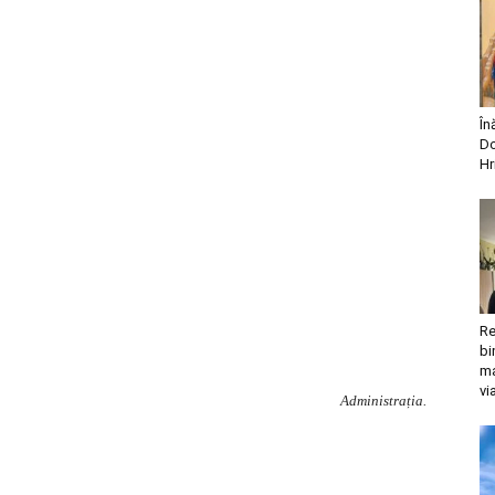
În
Do
Hr
Re
bi
ma
vi
Administrația.