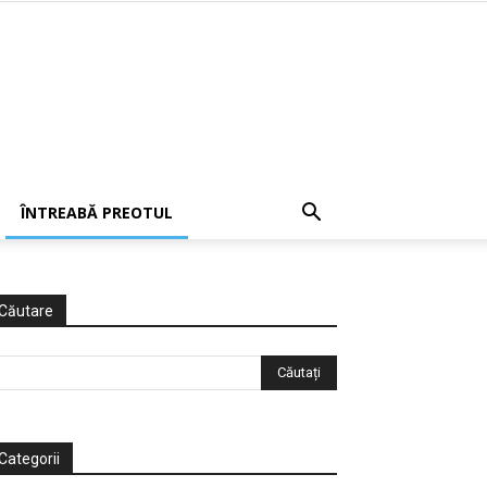
ÎNTREABĂ PREOTUL
Căutare
Categorii