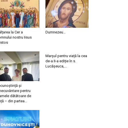
ălțarea la Cer a
Dumnezeu…
mnului nostru Iisus
istos
Marșul pentru viață la cea
de-a II-a ediție în s.
Lucășeuca,...
cunoștință și
necuvântare pentru
mele dătătoare de
ață – din partea...