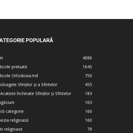
ATEGORIE POPULARĂ
iri
4086
ticole preluate
1645
ticole Ortodoxia.md
750
oloagele Sfinților și a Sfintelor
455
 Acatiste închinate Sfinților și Sfintelor
183
găciuni
163
ră categorie
160
ezia religioasă
160
iri religioase
79