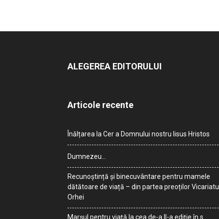
ALEGEREA EDITORULUI
Articole recente
Înălțarea la Cer a Domnului nostru Iisus Hristos
Dumnezeu…
Recunoștință și binecuvântare pentru mamele
dătătoare de viață – din partea preoților Vicariatu
Orhei
Marșul pentru viață la cea de-a II-a ediție în s.