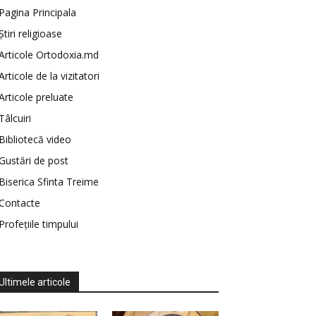
Pagina Principala
Știri religioase
Articole Ortodoxia.md
Articole de la vizitatori
Articole preluate
Tâlcuiri
Bibliotecă video
Gustări de post
Biserica Sfinta Treime
Contacte
Profețiile timpului
Ultimele articole