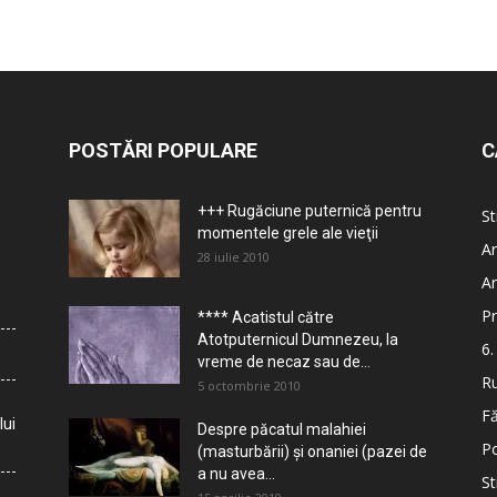
POSTĂRI POPULARE
C
+++ Rugăciune puternică pentru
St
momentele grele ale vieţii
Ar
28 iulie 2010
Ar
Pr
**** Acatistul către
Atotputernicul Dumnezeu, la
6.
vreme de necaz sau de...
Ru
5 octombrie 2010
Fă
lui
Despre păcatul malahiei
Po
(masturbării) şi onaniei (pazei de
a nu avea...
St