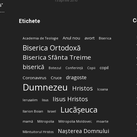
15 aprilie 2010
ă”
C
Etichete
Anul nou
avort
Academia de Teologie
Biserica
Biserica Ortodoxă
Biserica Sfânta Treime
biserică
copil
Botezul
Conferință
Copii
dragoste
Coronavirus
Cruce
Dumnezeu
Hristos
Icoana
Iisus Hristos
Ierusalim
Iisus
Lucășeuca
Ilarion Boian
Israel
mamă
Mitropolia
Mitropolia Moldovei;
moarte
Nașterea Domnului
Mântuitorul Hristos