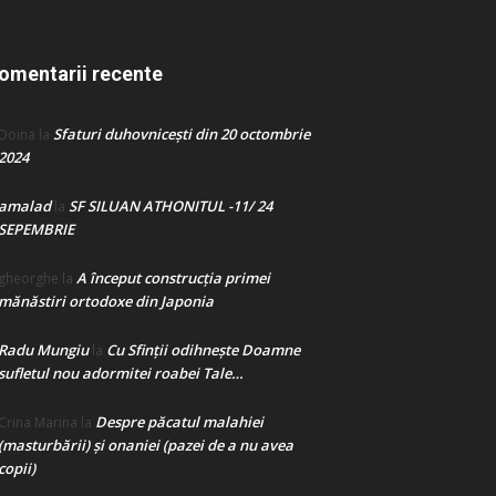
omentarii recente
Sfaturi duhovnicești din 20 octombrie
Doina
la
2024
amalad
SF SILUAN ATHONITUL -11/ 24
la
SEPEMBRIE
A început construcţia primei
gheorghe
la
mănăstiri ortodoxe din Japonia
Radu Mungiu
Cu Sfinții odihnește Doamne
la
sufletul nou adormitei roabei Tale…
Despre păcatul malahiei
Crina Marina
la
(masturbării) şi onaniei (pazei de a nu avea
copii)