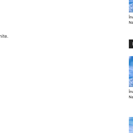
În
Na
mite.
În
Na