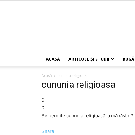
ACASĂ
ARTICOLE ŞI STUDII
RUGĂ
Acasă
cununia religioasa
cununia religioasa
0
0
Se permite cununia religioasă la mănăstiri?
Share