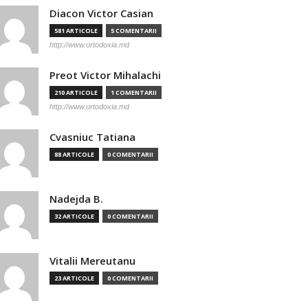
Diacon Victor Casian
581 ARTICOLE
5 COMENTARII
http://www.ortodoxia.md
Preot Victor Mihalachi
210 ARTICOLE
1 COMENTARII
http://www.ortodoxia.md
Cvasniuc Tatiana
88 ARTICOLE
0 COMENTARII
Nadejda B.
32 ARTICOLE
0 COMENTARII
Vitalii Mereutanu
23 ARTICOLE
0 COMENTARII