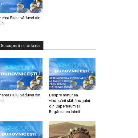
vierea Fiului văduvei din
in
Descoperă ortodoxia
vierea Fiului văduvei din
Despre minunea
in
vindecării slăbănogului
din Capernaum și
Rugăciunea inimii