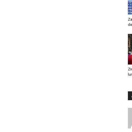
Za
de
Zi
lu