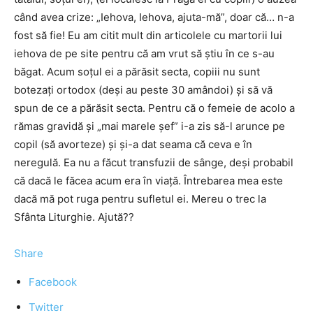
când avea crize: „Iehova, Iehova, ajuta-mă”, doar că… n-a
fost să fie! Eu am citit mult din articolele cu martorii lui
iehova de pe site pentru că am vrut să ştiu în ce s-au
băgat. Acum soţul ei a părăsit secta, copiii nu sunt
botezaţi ortodox (deşi au peste 30 amândoi) şi să vă
spun de ce a părăsit secta. Pentru că o femeie de acolo a
rămas gravidă şi „mai marele șef” i-a zis să-l arunce pe
copil (să avorteze) şi şi-a dat seama că ceva e în
neregulă. Ea nu a făcut transfuzii de sânge, deşi probabil
că dacă le făcea acum era în viaţă. Întrebarea mea este
dacă mă pot ruga pentru sufletul ei. Mereu o trec la
Sfânta Liturghie. Ajută??
Share
Facebook
Twitter