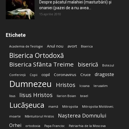
Despre păcatul malahiei (masturbării) şi
onaniei (pazei de a nu avea...
15 aprilie 2010
Etichete
Anul nou
avort
Academia de Teologie
Biserica
Biserica Ortodoxă
Biserica Sfânta Treime
biserică
Botezul
dragoste
copil
Coronavirus
Cruce
Conferință
Copii
Dumnezeu
Hristos
Icoana
Ierusalim
Iisus Hristos
Iisus
Ilarion Boian
Israel
Lucășeuca
mamă
Mitropolia
Mitropolia Moldovei;
Nașterea Domnului
moarte
Mântuitorul Hristos
Orhei
ortodoxia
Papa Francisc
Patriarhia de la Moscova