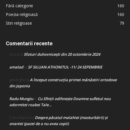
Fără categorie
160
Poezia religioasă
160
Stiri religioase
79
Comentarii recente
Sfaturi duhovnicești din 20 octombrie 2024
Doina
la
amalad
SF SILUAN ATHONITUL -11/ 24 SEPEMBRIE
la
A început construcţia primei mănăstiri ortodoxe
gheorghe
la
din Japonia
Radu Mungiu
Cu Sfinții odihnește Doamne sufletul nou
la
adormitei roabei Tale…
Despre păcatul malahiei (masturbării) şi
Crina Marina
la
onaniei (pazei de a nu avea copii)