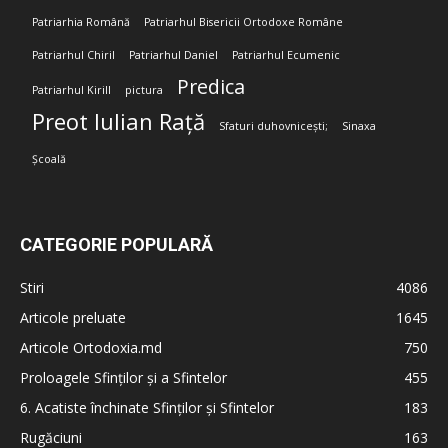
Patriarhia Română
Patriarhul Bisericii Ortodoxe Române
Patriarhul Chiril
Patriarhul Daniel
Patriarhul Ecumenic
Predica
Patriarhul Kirill
pictura
Preot Iulian Rață
Sfaturi duhovnicești;
Sinaxa
Școală
CATEGORIE POPULARĂ
Stiri
4086
Articole preluate
1645
Articole Ortodoxia.md
750
Proloagele Sfinților și a Sfintelor
455
6. Acatiste închinate Sfinților și Sfintelor
183
Rugăciuni
163