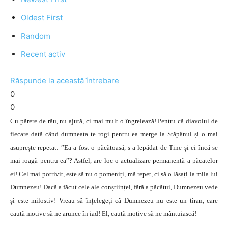
Oldest First
Random
Recent activ
Răspunde la această întrebare
0
0
Cu părere de rău, nu ajută, ci mai mult o îngrelează! Pentru că diavolul de
fiecare dată când dumneata te rogi pentru ea merge la Stăpânul și o mai
asuprește repetat: ”Ea a fost o păcătoasă, s-a lepădat de Tine și ei încă se
mai roagă pentru ea”? Astfel, are loc o actualizare permanentă a păcatelor
ei! Cel mai potrivit, este să nu o pomeniți, mă repet, ci să o lăsați la mila lui
Dumnezeu! Dacă a făcut cele ale conștiinței, fără a păcătui, Dumnezeu vede
și este milostiv! Vreau să înțelegeți că Dumnezeu nu este un tiran, care
caută motive să ne arunce în iad! El, caută motive să ne mântuiască!