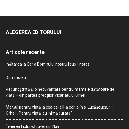
ALEGEREA EDITORULUI
Articole recente
Înălțarea la Cer a Domnului nostru Iisus Hristos
Dumnezeu…
Recunoștință și binecuvântare pentru mamele dătătoare de
viață – din partea preoților Vicariatului Orhei
Marșul pentru viață la cea de-a II-a ediție în s. Lucășeuca, r-l
Orhei: „Pentru viață, cu inimă curată”
Învierea Fiului văduvei din Nain