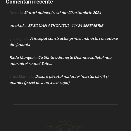
Comentarii recente
Sfaturi duhovnicești din 20 octombrie 2024
Doina
la
amalad
SF SILUAN ATHONITUL -11/ 24 SEPEMBRIE
la
A început construcţia primei mănăstiri ortodoxe
gheorghe
la
din Japonia
Radu Mungiu
Cu Sfinții odihnește Doamne sufletul nou
la
adormitei roabei Tale…
Despre păcatul malahiei (masturbării) şi
Crina Marina
la
onaniei (pazei de a nu avea copii)