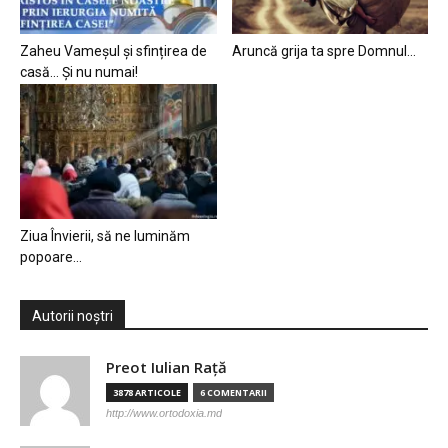
Zaheu Vameșul și sfințirea de
Aruncă grija ta spre Domnul…
casă… Și nu numai!
Ziua Învierii, să ne luminăm
popoare…
Autorii noștri
Preot Iulian Raţă
3878 ARTICOLE
6 COMENTARII
http://www.ortodoxia.md