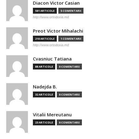
Diacon Victor Casian
581 ARTICOLE
5 COMENTARII
http://www.ortodoxia.md
Preot Victor Mihalachi
210 ARTICOLE
1 COMENTARII
http://www.ortodoxia.md
Cvasniuc Tatiana
88 ARTICOLE
0 COMENTARII
Nadejda B.
32 ARTICOLE
0 COMENTARII
Vitalii Mereutanu
23 ARTICOLE
0 COMENTARII