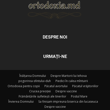
DESPRE NOI
URMAȚI-NE
Înălțarea Domnului
Despre Martorii lui Iehova
pogorirea-sfintului-duh
Piedici în calea mîntuirii
Ortodoxia pentru copii
Păcatul avortului
Păcatul vrăjitoriilor
Crucea preoției
Despre vaccine
Frământările sufletești ale tinerilor
Postul Mare
Învierea Domnului
Sa finisam impreuna biserica din lucaseuca
Despre vaccine