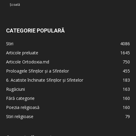
Școală
CATEGORIE POPULARĂ
Stiri
4086
Articole preluate
1645
Articole Ortodoxia.md
750
Proloagele Sfinților și a Sfintelor
455
6. Acatiste închinate Sfinților și Sfintelor
183
Rugăciuni
163
Fără categorie
160
Poezia religioasă
160
Stiri religioase
79