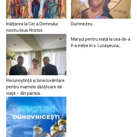
Înălțarea la Cer a Domnului
Dumnezeu…
nostru Iisus Hristos
Marșul pentru viață la cea de-a
II-a ediție în s. Lucășeuca,...
Recunoștință și binecuvântare
pentru mamele dătătoare de
viață – din partea...