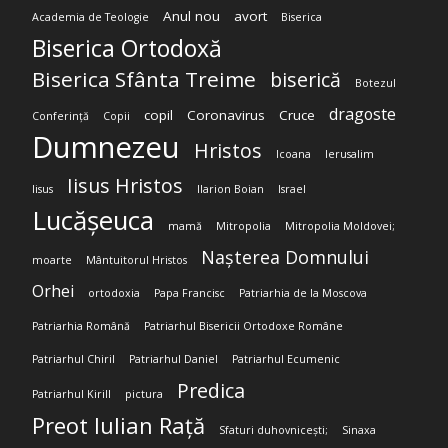
Anul nou
avort
Academia de Teologie
Biserica
Biserica Ortodoxă
Biserica Sfânta Treime
biserică
Botezul
dragoste
copil
Coronavirus
Cruce
Conferință
Copii
Dumnezeu
Hristos
Icoana
Ierusalim
Iisus Hristos
Iisus
Ilarion Boian
Israel
Lucășeuca
mamă
Mitropolia
Mitropolia Moldovei;
Nașterea Domnului
moarte
Mântuitorul Hristos
Orhei
ortodoxia
Papa Francisc
Patriarhia de la Moscova
Patriarhia Română
Patriarhul Bisericii Ortodoxe Române
Patriarhul Chiril
Patriarhul Daniel
Patriarhul Ecumenic
Predica
Patriarhul Kirill
pictura
Preot Iulian Rață
Sfaturi duhovnicești;
Sinaxa