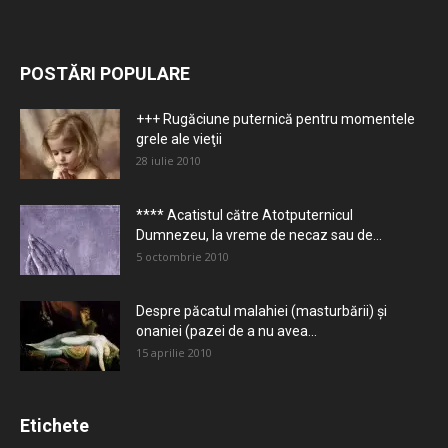
POSTĂRI POPULARE
+++ Rugăciune puternică pentru momentele
grele ale vieţii
28 iulie 2010
**** Acatistul către Atotputernicul
Dumnezeu, la vreme de necaz sau de...
5 octombrie 2010
Despre păcatul malahiei (masturbării) şi
onaniei (pazei de a nu avea...
15 aprilie 2010
Etichete