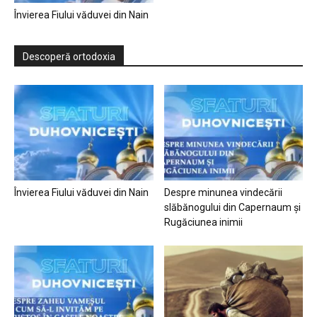
Învierea Fiului văduvei din Nain
Descoperă ortodoxia
Învierea Fiului văduvei din Nain
Despre minunea vindecării
slăbănogului din Capernaum și
Rugăciunea inimii