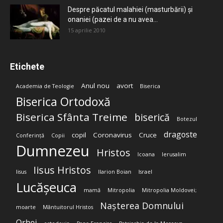
Despre păcatul malahiei (masturbării) şi
onaniei (pazei de a nu avea...
15 aprilie 2010
Etichete
Anul nou
avort
Academia de Teologie
Biserica
Biserica Ortodoxă
Biserica Sfânta Treime
biserică
Botezul
dragoste
copil
Coronavirus
Cruce
Conferință
Copii
Dumnezeu
Hristos
Icoana
Ierusalim
Iisus Hristos
Iisus
Ilarion Boian
Israel
Lucășeuca
mamă
Mitropolia
Mitropolia Moldovei;
Nașterea Domnului
moarte
Mântuitorul Hristos
Orhei