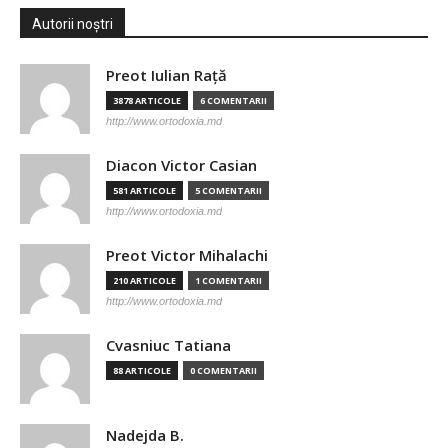
Autorii noștri
Preot Iulian Raţă
3878 ARTICOLE
6 COMENTARII
http://www.ortodoxia.md
Diacon Victor Casian
581 ARTICOLE
5 COMENTARII
http://www.ortodoxia.md
Preot Victor Mihalachi
210 ARTICOLE
1 COMENTARII
http://www.ortodoxia.md
Cvasniuc Tatiana
88 ARTICOLE
0 COMENTARII
Nadejda B.