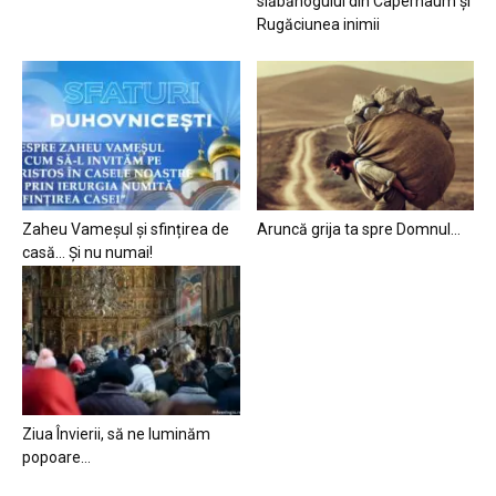
slăbănogului din Capernaum și
Rugăciunea inimii
Zaheu Vameșul și sfințirea de
Aruncă grija ta spre Domnul…
casă… Și nu numai!
Ziua Învierii, să ne luminăm
popoare…