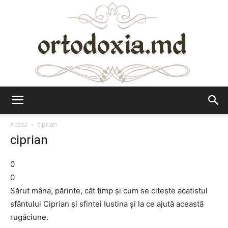
Ortodoxia.md
Acasă
ciprian
ciprian
0
0
Sărut mâna, părinte, cât timp şi cum se citeşte acatistul
sfântului Ciprian şi sfintei Iustina şi la ce ajută această
rugăciune.