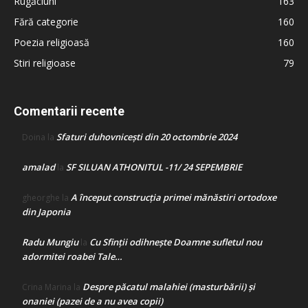
Rugăciuni
163
Fără categorie
160
Poezia religioasă
160
Stiri religioase
79
Comentarii recente
Sfaturi duhovnicești din 20 octombrie 2024
Doina
la
amalad
SF SILUAN ATHONITUL -11/ 24 SEPEMBRIE
la
A început construcţia primei mănăstiri ortodoxe
gheorghe
la
din Japonia
Radu Mungiu
Cu Sfinții odihnește Doamne sufletul nou
la
adormitei roabei Tale…
Despre păcatul malahiei (masturbării) şi
Crina Marina
la
onaniei (pazei de a nu avea copii)