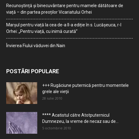
Recunoștință și binecuvântare pentru mamele dătătoare de
viață – din partea preoților Vicariatului Orhei
Marșul pentru viață la cea de-a II-a ediție în s. Lucășeuca, r-l
Orhei: „Pentru viață, cu inimă curată”
Învierea Fiului văduvei din Nain
POSTĂRI POPULARE
+++ Rugăciune puternică pentru momentele
grele ale vieţii
28 iulie 2010
**** Acatistul către Atotputernicul
Dumnezeu, la vreme de necaz sau de...
5 octombrie 2010