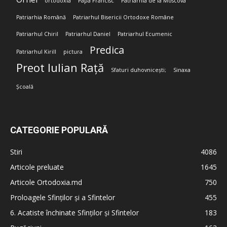
ortodoxia
Papa Francisc
Patriarhia de la Moscova
Patriarhia Română
Patriarhul Bisericii Ortodoxe Române
Patriarhul Chiril
Patriarhul Daniel
Patriarhul Ecumenic
Predica
Patriarhul Kirill
pictura
Preot Iulian Rață
Sfaturi duhovnicești;
Sinaxa
Școală
CATEGORIE POPULARĂ
Stiri
4086
Articole preluate
1645
Articole Ortodoxia.md
750
Proloagele Sfinților și a Sfintelor
455
6. Acatiste închinate Sfinților și Sfintelor
183