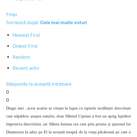
Filter
Sortează după:
Cele mai multe voturi
Newest First
Oldest First
Random
Recent activ
Răspunde la această întrebare
0
0
Dragii mei , acest acatist se citește la lupta cu ispitele nesfârșite diavolești
care năpădesc asupra omului, doar Sfântul Ciprian a fost un aprig luptător
împotriva diavolului, iar Sfânta Iustina cea care prin pronia și ajutorul lui
Dumnezeu la adus pe El la această treaptă de la viața păcătoasă pe care o