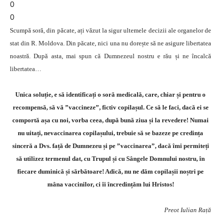
0
0
Scumpă soră, din păcate, ați văzut la sigur ultemele decizii ale organelor de
stat din R. Moldova. Din păcate, nici una nu dorește să ne asigure libertatea
noastră. După asta, mai spun că Dumnezeul nostru e rău și ne încalcă
libertatea…
Unica soluție, e să identificați o soră medicală, care, chiar și pentru o
recompensă, să vă ”vaccineze”, fictiv copilașul. Ce să le faci, dacă ei se
comportă așa cu noi, vorba ceea, după bună ziua și la revedere! Numai
nu uitați, nevaccinarea copilașului, trebuie să se bazeze pe credința
sinceră a Dvs. față de Dumnezeu și pe ”vaccinarea”, dacă îmi permiteți
să utilizez termenul dat, cu Trupul și cu Sângele Domnului nostru, în
fiecare duminică și sărbătoare! Adică, nu ne dăm copilașii noștri pe
mâna vaccinilor, ci îi încredințăm lui Hristos!
Preot Iulian Rață