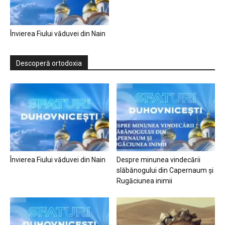
Învierea Fiului văduvei din Nain
Descoperă ortodoxia
Învierea Fiului văduvei din Nain
Despre minunea vindecării
slăbănogului din Capernaum și
Rugăciunea inimii