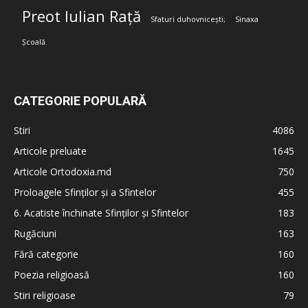
Preot Iulian Rață
Sfaturi duhovnicești;
Sinaxa
Școală
CATEGORIE POPULARĂ
Stiri
4086
Articole preluate
1645
Articole Ortodoxia.md
750
Proloagele Sfinților și a Sfintelor
455
6. Acatiste închinate Sfinților și Sfintelor
183
Rugăciuni
163
Fără categorie
160
Poezia religioasă
160
Stiri religioase
79