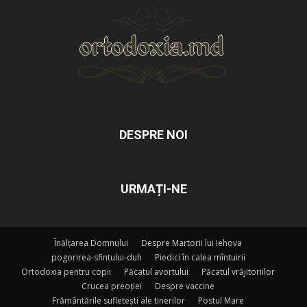
DESPRE NOI
URMAȚI-NE
Înălțarea Domnului
Despre Martorii lui Iehova
pogorirea-sfintului-duh
Piedici în calea mîntuirii
Ortodoxia pentru copii
Păcatul avortului
Păcatul vrăjitoriilor
Crucea preoției
Despre vaccine
Frământările sufletești ale tinerilor
Postul Mare