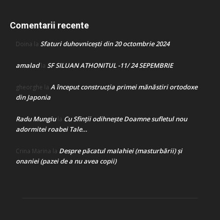
Comentarii recente
Sfaturi duhovnicești din 20 octombrie 2024
Doina
la
amalad
SF SILUAN ATHONITUL -11/ 24 SEPEMBRIE
la
A început construcţia primei mănăstiri ortodoxe
gheorghe
la
din Japonia
Radu Mungiu
Cu Sfinții odihnește Doamne sufletul nou
la
adormitei roabei Tale…
Despre păcatul malahiei (masturbării) şi
Crina Marina
la
onaniei (pazei de a nu avea copii)