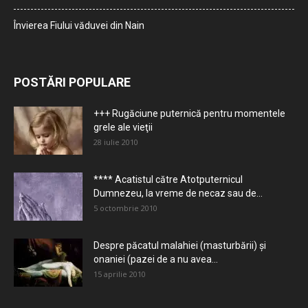
Învierea Fiului văduvei din Nain
POSTĂRI POPULARE
+++ Rugăciune puternică pentru momentele
grele ale vieţii
28 iulie 2010
**** Acatistul către Atotputernicul
Dumnezeu, la vreme de necaz sau de...
5 octombrie 2010
Despre păcatul malahiei (masturbării) şi
onaniei (pazei de a nu avea...
15 aprilie 2010