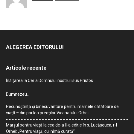
ALEGEREA EDITORULUI
Articole recente
Înălțarea la Cer a Domnului nostru Iisus Hristos
Dumnezeu…
Recunoștință și binecuvântare pentru mamele dătătoare de
viață – din partea preoților Vicariatului Orhei
Marșul pentru viață la cea de-a II-a ediție în s. Lucășeuca, r-l
Orhei: „Pentru viață, cu inimă curată”