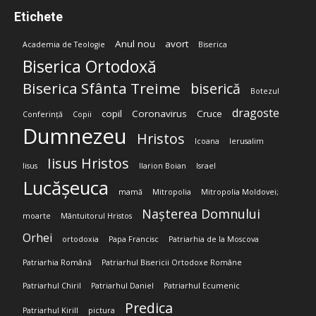
Etichete
Anul nou
avort
Academia de Teologie
Biserica
Biserica Ortodoxă
Biserica Sfânta Treime
biserică
Botezul
dragoste
copil
Coronavirus
Cruce
Conferință
Copii
Dumnezeu
Hristos
Icoana
Ierusalim
Iisus Hristos
Iisus
Ilarion Boian
Israel
Lucășeuca
mamă
Mitropolia
Mitropolia Moldovei;
Nașterea Domnului
moarte
Mântuitorul Hristos
Orhei
ortodoxia
Papa Francisc
Patriarhia de la Moscova
Patriarhia Română
Patriarhul Bisericii Ortodoxe Române
Patriarhul Chiril
Patriarhul Daniel
Patriarhul Ecumenic
Predica
Patriarhul Kirill
pictura