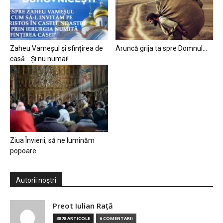
Zaheu Vameșul și sfințirea de
Aruncă grija ta spre Domnul…
casă… Și nu numai!
Ziua Învierii, să ne luminăm
popoare…
Autorii noștri
Preot Iulian Raţă
3878 ARTICOLE
6 COMENTARII