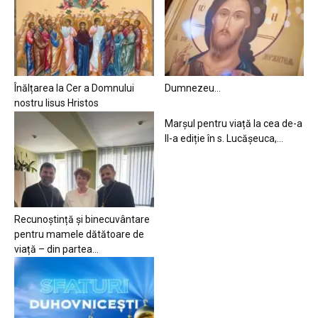
Înălțarea la Cer a Domnului
Dumnezeu…
nostru Iisus Hristos
Marșul pentru viață la cea de-a
II-a ediție în s. Lucășeuca,...
Recunoștință și binecuvântare
pentru mamele dătătoare de
viață – din partea...