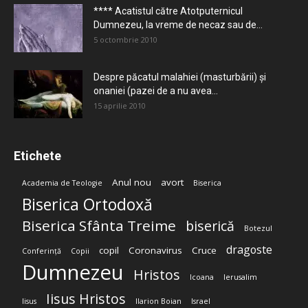
**** Acatistul către Atotputernicul
Dumnezeu, la vreme de necaz sau de...
5 octombrie 2010
Despre păcatul malahiei (masturbării) şi
onaniei (pazei de a nu avea...
15 aprilie 2010
Etichete
Anul nou
avort
Academia de Teologie
Biserica
Biserica Ortodoxă
Biserica Sfânta Treime
biserică
Botezul
dragoste
copil
Coronavirus
Cruce
Conferință
Copii
Dumnezeu
Hristos
Icoana
Ierusalim
Iisus Hristos
Iisus
Ilarion Boian
Israel