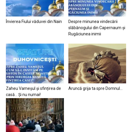
Învierea Fiului văduvei din Nain
Despre minunea vindecării
slăbănogului din Capernaum și
Rugăciunea inimii
Zaheu Vameșul și sfințirea de
Aruncă grija ta spre Domnul…
casă… Și nu numai!