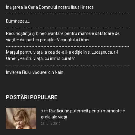
Înălțarea la Cer a Domnului nostru Iisus Hristos
Dumnezeu…
Recunoștință și binecuvântare pentru mamele dătătoare de
viață – din partea preoților Vicariatului Orhei
Marșul pentru viață la cea de-a II-a ediție în s. Lucășeuca, r-l
Orhei: „Pentru viață, cu inimă curată”
Învierea Fiului văduvei din Nain
POSTĂRI POPULARE
+++ Rugăciune puternică pentru momentele
grele ale vieţii
28 iulie 2010