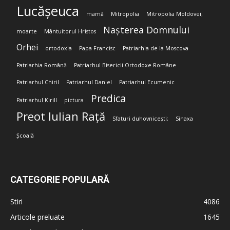
Lucășeuca
mamă
Mitropolia
Mitropolia Moldovei;
Nașterea Domnului
moarte
Mântuitorul Hristos
Orhei
ortodoxia
Papa Francisc
Patriarhia de la Moscova
Patriarhia Română
Patriarhul Bisericii Ortodoxe Române
Patriarhul Chiril
Patriarhul Daniel
Patriarhul Ecumenic
Predica
Patriarhul Kirill
pictura
Preot Iulian Rață
Sfaturi duhovnicești;
Sinaxa
Școală
CATEGORIE POPULARĂ
Stiri
4086
Articole preluate
1645