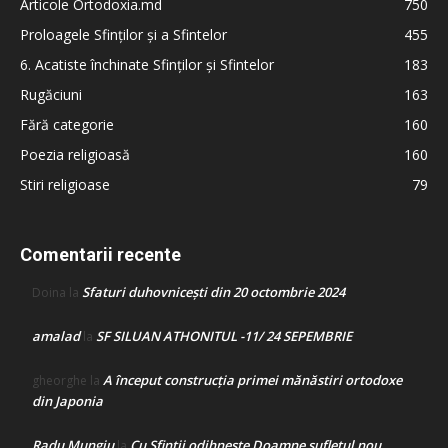
Articole Ortodoxia.md
750
Proloagele Sfinților și a Sfintelor
455
6. Acatiste închinate Sfinților și Sfintelor
183
Rugăciuni
163
Fără categorie
160
Poezia religioasă
160
Stiri religioase
79
Comentarii recente
Sfaturi duhovnicești din 20 octombrie 2024
Doina
la
amalad
SF SILUAN ATHONITUL -11/ 24 SEPEMBRIE
la
A început construcţia primei mănăstiri ortodoxe
gheorghe
la
din Japonia
Radu Mungiu
Cu Sfinții odihnește Doamne sufletul nou
la