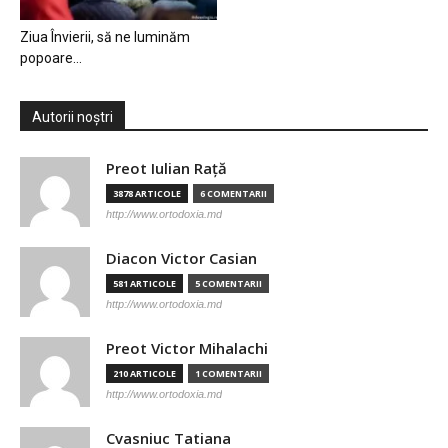
Ziua Învierii, să ne luminăm
popoare…
Autorii noștri
Preot Iulian Raţă
3878 ARTICOLE
6 COMENTARII
http://www.ortodoxia.md
Diacon Victor Casian
581 ARTICOLE
5 COMENTARII
http://www.ortodoxia.md
Preot Victor Mihalachi
210 ARTICOLE
1 COMENTARII
http://www.ortodoxia.md
Cvasniuc Tatiana