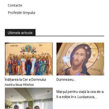
Contacte
Profețiile timpului
Ultimele articole
Înălțarea la Cer a Domnului
Dumnezeu…
nostru Iisus Hristos
Marșul pentru viață la cea de-a
II-a ediție în s. Lucășeuca,...