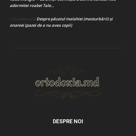
adormitei roabei Tale…
Despre păcatul malahiei (masturbării) şi
Crina Marina
la
onaniei (pazei de a nu avea copii)
DESPRE NOI