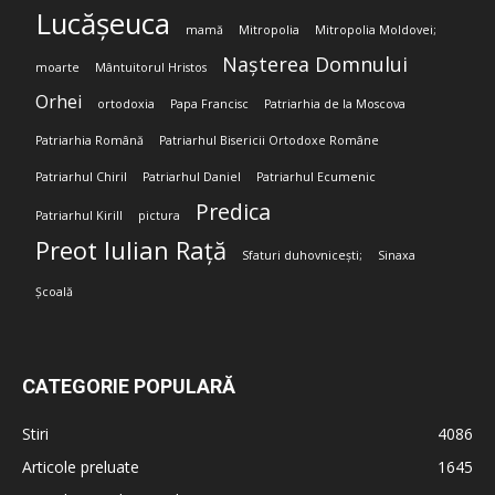
Lucășeuca
mamă
Mitropolia
Mitropolia Moldovei;
Nașterea Domnului
moarte
Mântuitorul Hristos
Orhei
ortodoxia
Papa Francisc
Patriarhia de la Moscova
Patriarhia Română
Patriarhul Bisericii Ortodoxe Române
Patriarhul Chiril
Patriarhul Daniel
Patriarhul Ecumenic
Predica
Patriarhul Kirill
pictura
Preot Iulian Rață
Sfaturi duhovnicești;
Sinaxa
Școală
CATEGORIE POPULARĂ
Stiri
4086
Articole preluate
1645