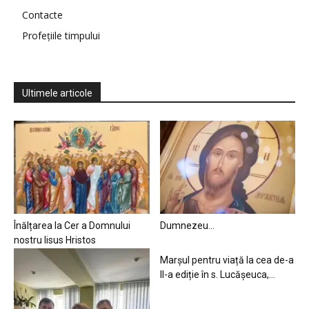
Contacte
Profețiile timpului
Ultimele articole
Înălțarea la Cer a Domnului
Dumnezeu…
nostru Iisus Hristos
Marșul pentru viață la cea de-a
II-a ediție în s. Lucășeuca,...