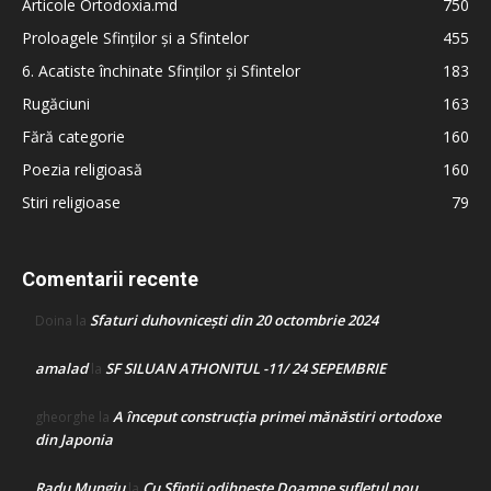
Articole Ortodoxia.md
750
Proloagele Sfinților și a Sfintelor
455
6. Acatiste închinate Sfinților și Sfintelor
183
Rugăciuni
163
Fără categorie
160
Poezia religioasă
160
Stiri religioase
79
Comentarii recente
Sfaturi duhovnicești din 20 octombrie 2024
Doina
la
amalad
SF SILUAN ATHONITUL -11/ 24 SEPEMBRIE
la
A început construcţia primei mănăstiri ortodoxe
gheorghe
la
din Japonia
Radu Mungiu
Cu Sfinții odihnește Doamne sufletul nou
la