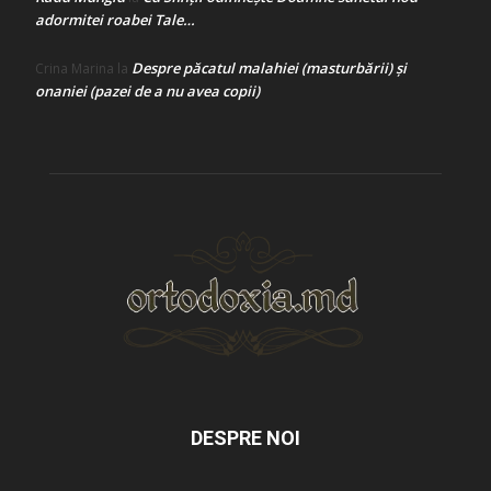
adormitei roabei Tale…
Despre păcatul malahiei (masturbării) şi
Crina Marina
la
onaniei (pazei de a nu avea copii)
DESPRE NOI