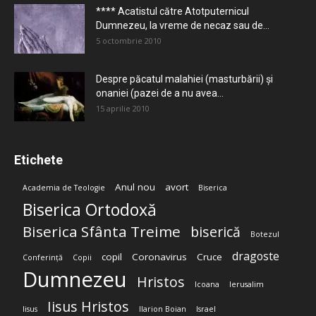
**** Acatistul către Atotputernicul
Dumnezeu, la vreme de necaz sau de...
5 octombrie 2010
Despre păcatul malahiei (masturbării) şi
onaniei (pazei de a nu avea...
15 aprilie 2010
Etichete
Anul nou
avort
Academia de Teologie
Biserica
Biserica Ortodoxă
Biserica Sfânta Treime
biserică
Botezul
dragoste
copil
Coronavirus
Cruce
Conferință
Copii
Dumnezeu
Hristos
Icoana
Ierusalim
Iisus Hristos
Iisus
Ilarion Boian
Israel