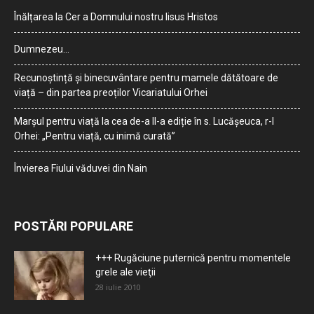
Înălțarea la Cer a Domnului nostru Iisus Hristos
Dumnezeu…
Recunoștință și binecuvântare pentru mamele dătătoare de
viață – din partea preoților Vicariatului Orhei
Marșul pentru viață la cea de-a II-a ediție în s. Lucășeuca, r-l
Orhei: „Pentru viață, cu inimă curată”
Învierea Fiului văduvei din Nain
POSTĂRI POPULARE
+++ Rugăciune puternică pentru momentele
grele ale vieţii
28 iulie 2010