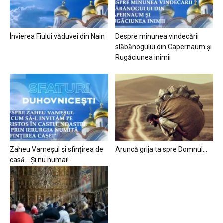
Învierea Fiului văduvei din Nain
Despre minunea vindecării
slăbănogului din Capernaum și
Rugăciunea inimii
Zaheu Vameșul și sfințirea de
Aruncă grija ta spre Domnul…
casă… Și nu numai!