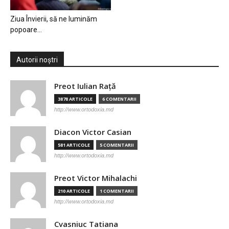
Ziua Învierii, să ne luminăm
popoare…
Autorii noștri
Preot Iulian Raţă
3878 ARTICOLE
6 COMENTARII
http://www.ortodoxia.md
Diacon Victor Casian
581 ARTICOLE
5 COMENTARII
http://www.ortodoxia.md
Preot Victor Mihalachi
210 ARTICOLE
1 COMENTARII
http://www.ortodoxia.md
Cvasniuc Tatiana