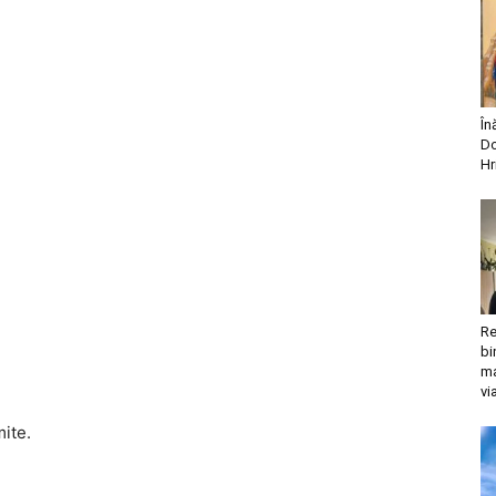
În
Do
Hr
Re
bi
ma
vi
mite.