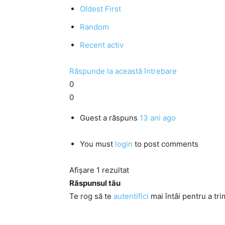
Oldest First
Random
Recent activ
Răspunde la această întrebare
0
0
Guest
a răspuns
13 ani ago
You must
login
to post comments
Afișare 1 rezultat
Răspunsul tău
Te rog să te
autentifici
mai întâi pentru a tri