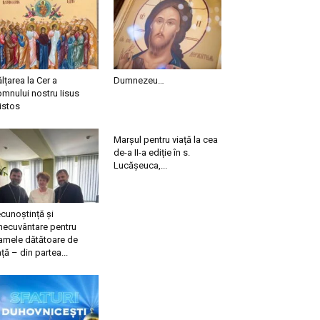
ălțarea la Cer a
Dumnezeu…
mnului nostru Iisus
istos
Marșul pentru viață la cea
de-a II-a ediție în s.
Lucășeuca,...
cunoștință și
necuvântare pentru
mele dătătoare de
ață – din partea...