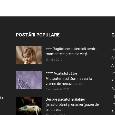
POSTĂRI POPULARE
C
+++ Rugăciune puternică pentru
St
momentele grele ale vieţii
Ar
28 iulie 2010
Ar
Pr
**** Acatistul către
Atotputernicul Dumnezeu, la
6.
vreme de necaz sau de...
Ru
5 octombrie 2010
Fă
lui
Despre păcatul malahiei
Po
(masturbării) şi onaniei (pazei de
a nu avea...
St