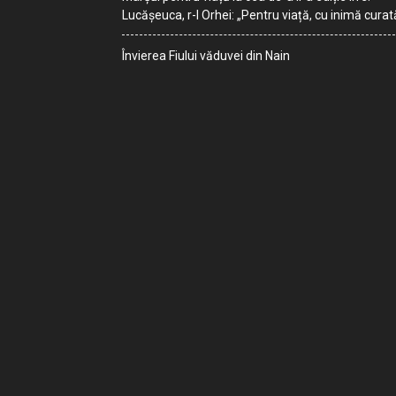
Lucășeuca, r-l Orhei: „Pentru viață, cu inimă curat
Învierea Fiului văduvei din Nain