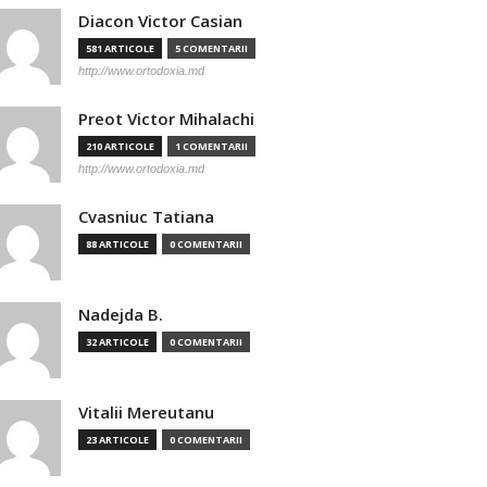
Diacon Victor Casian
581 ARTICOLE
5 COMENTARII
http://www.ortodoxia.md
Preot Victor Mihalachi
210 ARTICOLE
1 COMENTARII
http://www.ortodoxia.md
Cvasniuc Tatiana
88 ARTICOLE
0 COMENTARII
Nadejda B.
32 ARTICOLE
0 COMENTARII
Vitalii Mereutanu
23 ARTICOLE
0 COMENTARII