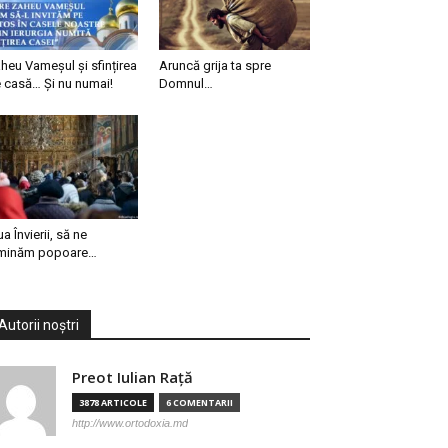
heu Vameșul și sfințirea
Aruncă grija ta spre
 casă… Și nu numai!
Domnul…
ua Învierii, să ne
minăm popoare…
Autorii noștri
Preot Iulian Raţă
3878 ARTICOLE
6 COMENTARII
http://www.ortodoxia.md