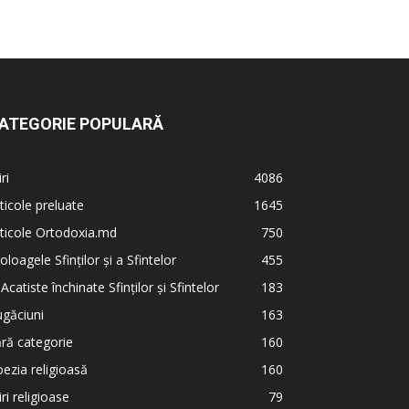
ATEGORIE POPULARĂ
iri
4086
ticole preluate
1645
ticole Ortodoxia.md
750
oloagele Sfinților și a Sfintelor
455
 Acatiste închinate Sfinților și Sfintelor
183
găciuni
163
ră categorie
160
ezia religioasă
160
iri religioase
79