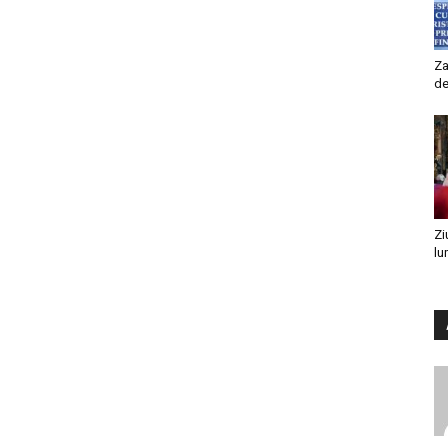
Za
de
Zi
lu