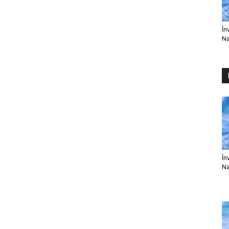
În
Na
În
Na