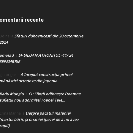
omentarii recente
Sfaturi duhovnicești din 20 octombrie
Doina
la
2024
amalad
SF SILUAN ATHONITUL -11/ 24
la
SEPEMBRIE
A început construcţia primei
gheorghe
la
mănăstiri ortodoxe din Japonia
Radu Mungiu
Cu Sfinții odihnește Doamne
la
sufletul nou adormitei roabei Tale…
Despre păcatul malahiei
Crina Marina
la
(masturbării) şi onaniei (pazei de a nu avea
copii)