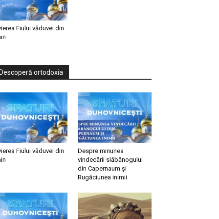
vierea Fiului văduvei din
in
Descoperă ortodoxia
vierea Fiului văduvei din
Despre minunea
in
vindecării slăbănogului
din Capernaum și
Rugăciunea inimii