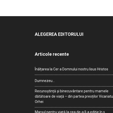
ALEGEREA EDITORULUI
Articole recente
Înălțarea la Cer a Domnului nostru Iisus Hristos
Dumnezeu…
Recunoștință și binecuvântare pentru mamele
dătătoare de viață – din partea preoților Vicariatu
Orhei
Marșul pentru viață la cea de-a II-a ediție în s.