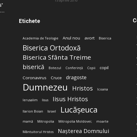
15 aprilie 2010
ă”
C
Etichete
Anul nou
avort
Academia de Teologie
Biserica
Biserica Ortodoxă
Biserica Sfânta Treime
biserică
copil
Botezul
Conferință
Copii
dragoste
Coronavirus
Cruce
Dumnezeu
Hristos
Icoana
Iisus Hristos
Ierusalim
Iisus
Lucășeuca
Ilarion Boian
Israel
mamă
Mitropolia
Mitropolia Moldovei;
moarte
Nașterea Domnului
Mântuitorul Hristos