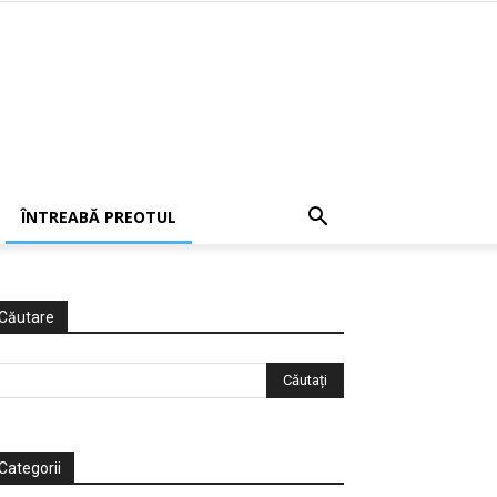
ÎNTREABĂ PREOTUL
Căutare
Categorii