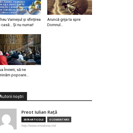
heu Vameșul și sfințirea
Aruncă grija ta spre
 casă… Și nu numai!
Domnul…
ua Învierii, să ne
minăm popoare…
Autorii noștri
Preot Iulian Raţă
3878 ARTICOLE
6 COMENTARII
http://www.ortodoxia.md