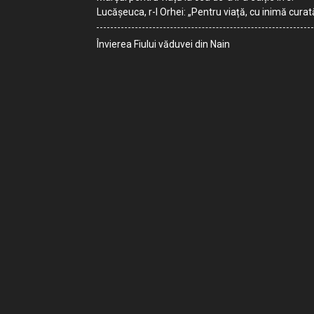
Lucășeuca, r-l Orhei: „Pentru viață, cu inimă curat
Învierea Fiului văduvei din Nain