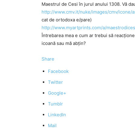
Maestrul de Cesi în jurul anului 1308. Vă dau
http://www.cmv.it/nuke/images/cmv/icone/a
cat de ortodoxa e/pare)
http://www.myartprints.com/a/maestrodicesi
Întrebarea mea e cum ar trebui să reacţione
icoană sau mă abţin?
Share
Facebook
Twitter
Google+
Tumblr
LinkedIn
Mail