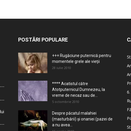
POSTĂRI POPULARE
C
+++ Rugăciune puternică pentru
St
momentele grele ale vieţii
Ar
28 iulie 2010
Ar
Pr
**** Acatistul către
Atotputernicul Dumnezeu, la
6.
vreme de necaz sau de...
Ru
5 octombrie 2010
Fă
lui
Despre păcatul malahiei
Po
(masturbării) şi onaniei (pazei de
a nu avea...
St