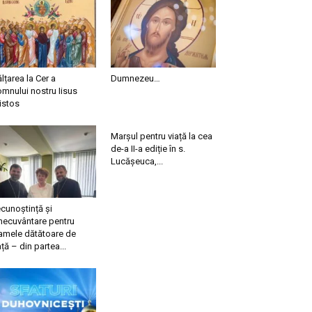
ălțarea la Cer a
Dumnezeu…
mnului nostru Iisus
istos
Marșul pentru viață la cea
de-a II-a ediție în s.
Lucășeuca,...
cunoștință și
necuvântare pentru
mele dătătoare de
ață – din partea...