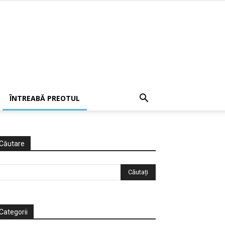
ÎNTREABĂ PREOTUL
Căutare
Categorii