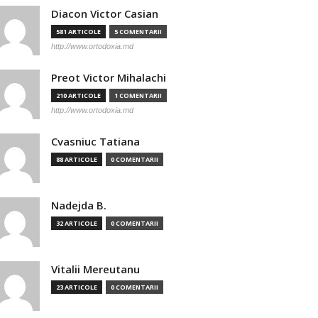
Diacon Victor Casian
581 ARTICOLE
5 COMENTARII
http://www.ortodoxia.md
Preot Victor Mihalachi
210 ARTICOLE
1 COMENTARII
http://www.ortodoxia.md
Cvasniuc Tatiana
88 ARTICOLE
0 COMENTARII
Nadejda B.
32 ARTICOLE
0 COMENTARII
Vitalii Mereutanu
23 ARTICOLE
0 COMENTARII