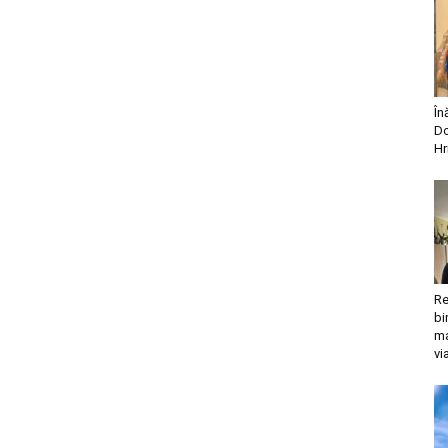
În
Do
Hr
Re
bi
ma
vi