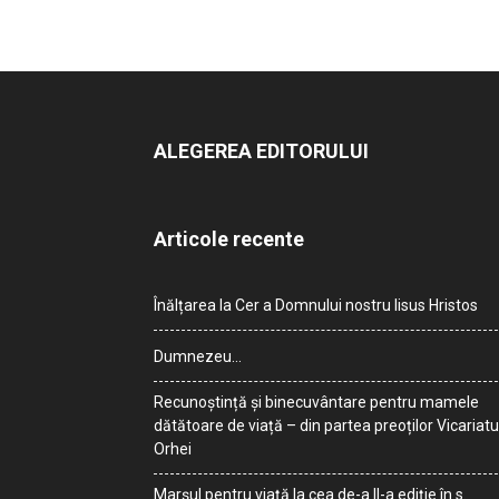
ALEGEREA EDITORULUI
Articole recente
Înălțarea la Cer a Domnului nostru Iisus Hristos
Dumnezeu…
Recunoștință și binecuvântare pentru mamele
dătătoare de viață – din partea preoților Vicariatu
Orhei
Marșul pentru viață la cea de-a II-a ediție în s.