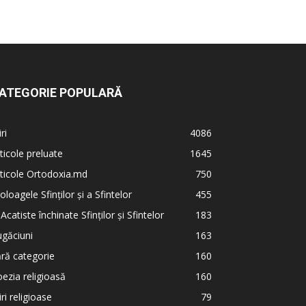
ATEGORIE POPULARĂ
iri
4086
ticole preluate
1645
ticole Ortodoxia.md
750
oloagele Sfinților și a Sfintelor
455
 Acatiste închinate Sfinților și Sfintelor
183
găciuni
163
ră categorie
160
ezia religioasă
160
iri religioase
79