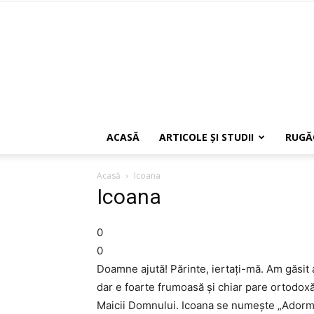
ACASĂ
ARTICOLE ŞI STUDII
RUGĂ
Acasă
Icoana
Icoana
0
0
Doamne ajută! Părinte, iertaţi-mă. Am găsit 
dar e foarte frumoasă şi chiar pare ortodoxă 
Maicii Domnului. Icoana se numeşte „Adormir