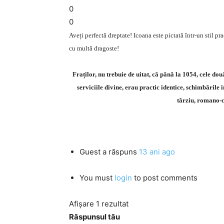
0
0
Aveți perfectă dreptate! Icoana este pictată într-un stil pra
cu multă dragoste!
Fraților, nu trebuie de uitat, că până la 1054, cele două
serviciile divine, erau practic identice, schimbările 
târziu, romano-ca
Guest
a răspuns
13 ani ago
You must
login
to post comments
Afișare 1 rezultat
Răspunsul tău