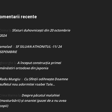
omentarii recente
Sfaturi duhovnicești din 20 octombrie
Doina
la
2024
amalad
SF SILUAN ATHONITUL -11/ 24
la
SEPEMBRIE
A început construcţia primei
gheorghe
la
mănăstiri ortodoxe din Japonia
Radu Mungiu
Cu Sfinții odihnește Doamne
la
sufletul nou adormitei roabei Tale…
Despre păcatul malahiei
Crina Marina
la
(masturbării) şi onaniei (pazei de a nu avea
copii)