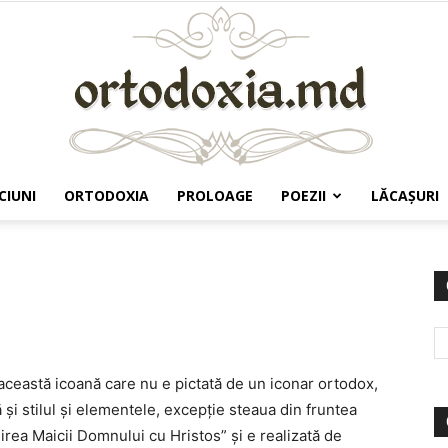
CIUNI
ORTODOXIA
PROLOAGE
POEZII
LĂCAŞURI
Ortodoxia.md
această icoană care nu e pictată de un iconar ortodox,
şi stilul şi elementele, excepţie steaua din fruntea
ea Maicii Domnului cu Hristos” şi e realizată de