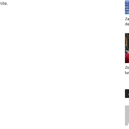
mite.
Za
de
Zi
lu