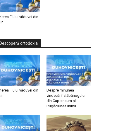
vierea Fiului văduvei din
in
Descoperă ortodoxia
vierea Fiului văduvei din
Despre minunea
in
vindecării slăbănogului
din Capernaum și
Rugăciunea inimii