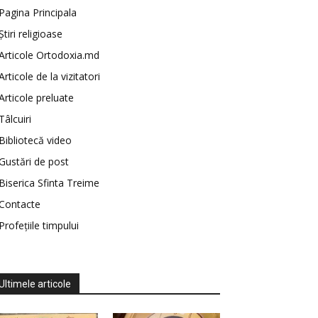
Pagina Principala
Știri religioase
Articole Ortodoxia.md
Articole de la vizitatori
Articole preluate
Tâlcuiri
Bibliotecă video
Gustări de post
Biserica Sfinta Treime
Contacte
Profețiile timpului
Ultimele articole