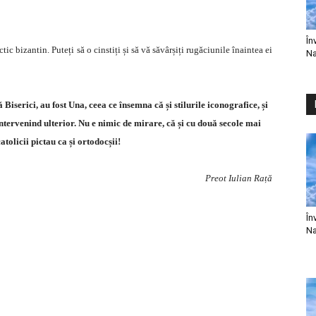
În
ctic bizantin. Puteți să o cinstiți și să vă săvârșiți rugăciunile înaintea ei
Na
 Biserici, au fost Una, ceea ce însemna că și stilurile iconografice, și
intervenind ulterior. Nu e nimic de mirare, că și cu două secole mai
tolicii pictau ca și ortodocșii!
Preot Iulian Rață
În
Na