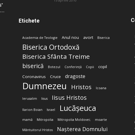
15 aprilie 2010
ă”
C
Etichete
Anul nou
avort
Academia de Teologie
Biserica
Biserica Ortodoxă
Biserica Sfânta Treime
biserică
copil
Botezul
Conferință
Copii
dragoste
Coronavirus
Cruce
Dumnezeu
Hristos
Icoana
Iisus Hristos
Ierusalim
Iisus
Lucășeuca
Ilarion Boian
Israel
mamă
Mitropolia
Mitropolia Moldovei;
moarte
Nașterea Domnului
Mântuitorul Hristos