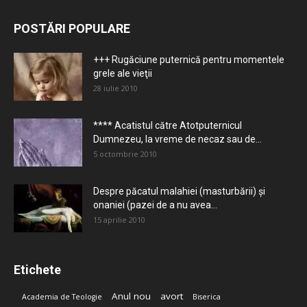
POSTĂRI POPULARE
+++ Rugăciune puternică pentru momentele
grele ale vieţii
28 iulie 2010
**** Acatistul către Atotputernicul
Dumnezeu, la vreme de necaz sau de...
5 octombrie 2010
Despre păcatul malahiei (masturbării) şi
onaniei (pazei de a nu avea...
15 aprilie 2010
Etichete
Anul nou
avort
Academia de Teologie
Biserica