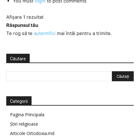
You must
login
to post comments
Afișare 1 rezultat
Răspunsul tău
Te rog să te
autentifici
mai întâi pentru a trimite.
Căutare
Categorii
Pagina Principala
Știri religioase
Articole Ortodoxia.md