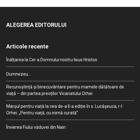
ALEGEREA EDITORULUI
Articole recente
Înălțarea la Cer a Domnului nostru Iisus Hristos
Dumnezeu…
Recunoștință și binecuvântare pentru mamele dătătoare de
viață – din partea preoților Vicariatului Orhei
Marșul pentru viață la cea de-a II-a ediție în s. Lucășeuca, r-l
Orhei: „Pentru viață, cu inimă curată”
Învierea Fiului văduvei din Nain