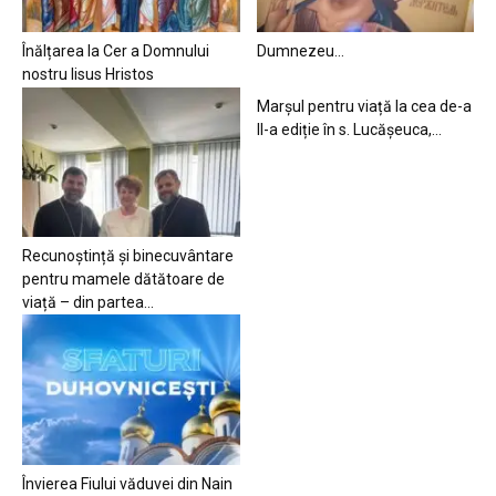
Înălțarea la Cer a Domnului
Dumnezeu…
nostru Iisus Hristos
Marșul pentru viață la cea de-a
II-a ediție în s. Lucășeuca,...
Recunoștință și binecuvântare
pentru mamele dătătoare de
viață – din partea...
Învierea Fiului văduvei din Nain