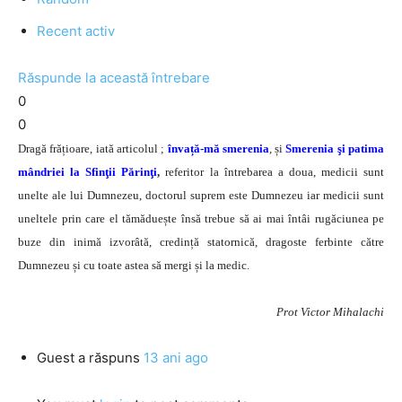
Recent activ
Răspunde la această întrebare
0
0
Dragă frățioare, iată articolul ;
învață-mă smerenia
, și
Smerenia şi patima
mândriei la Sfinţii Părinţi
,
referitor la întrebarea a doua, medicii sunt
unelte ale lui Dumnezeu, doctorul suprem este Dumnezeu iar medicii sunt
uneltele prin care el tămăduește însă trebue să ai mai întâi rugăciunea pe
buze din inimă izvorâtă, credință statornică, dragoste ferbinte către
Dumnezeu și cu toate astea să mergi și la medic.
Prot Victor Mihalachi
Guest
a răspuns
13 ani ago