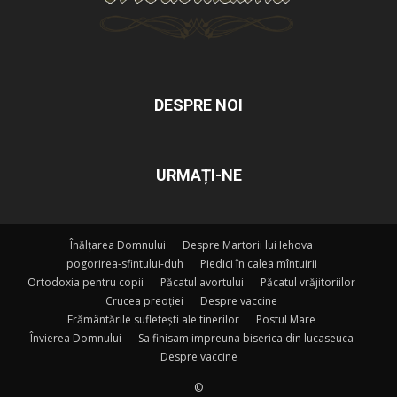
DESPRE NOI
URMAȚI-NE
Înălțarea Domnului
Despre Martorii lui Iehova
pogorirea-sfintului-duh
Piedici în calea mîntuirii
Ortodoxia pentru copii
Păcatul avortului
Păcatul vrăjitoriilor
Crucea preoției
Despre vaccine
Frământările sufletești ale tinerilor
Postul Mare
Învierea Domnului
Sa finisam impreuna biserica din lucaseuca
Despre vaccine
©