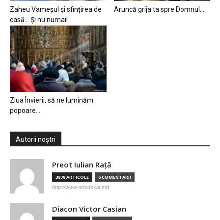
Zaheu Vameșul și sfințirea de
Aruncă grija ta spre Domnul…
casă… Și nu numai!
Ziua Învierii, să ne luminăm
popoare…
Autorii noștri
Preot Iulian Raţă
3878 ARTICOLE
6 COMENTARII
http://www.ortodoxia.md
Diacon Victor Casian