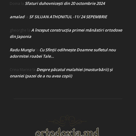
Sfaturi duhovnicești din 20 octombrie 2024
Doina
la
amalad
SF SILUAN ATHONITUL -11/ 24 SEPEMBRIE
la
A început construcţia primei mănăstiri ortodoxe
gheorghe
la
din Japonia
Radu Mungiu
Cu Sfinții odihnește Doamne sufletul nou
la
adormitei roabei Tale…
Despre păcatul malahiei (masturbării) şi
Crina Marina
la
onaniei (pazei de a nu avea copii)