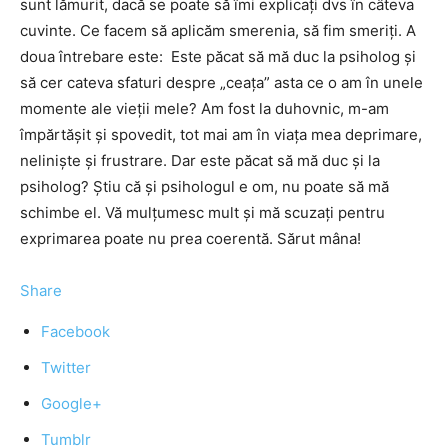
sunt lămurit, dacă se poate să îmi explicaţi dvs în câteva
cuvinte. Ce facem să aplicăm smerenia, să fim smeriţi. A
doua întrebare este: Este păcat să mă duc la psiholog şi
să cer cateva sfaturi despre „ceaţa” asta ce o am în unele
momente ale vieţii mele? Am fost la duhovnic, m-am
împărtăşit şi spovedit, tot mai am în viaţa mea deprimare,
nelinişte şi frustrare. Dar este păcat să mă duc şi la
psiholog? Ştiu că şi psihologul e om, nu poate să mă
schimbe el. Vă mulţumesc mult şi mă scuzaţi pentru
exprimarea poate nu prea coerentă. Sărut mâna!
Share
Facebook
Twitter
Google+
Tumblr