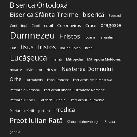
Biserica Ortodoxă
Biserica Sfânta Treime
biserică
Botezul
dragoste
copil
Coronavirus
Cruce
Conferință
Copii
Dumnezeu
Hristos
Icoana
Ierusalim
Iisus Hristos
Iisus
Ilarion Boian
Israel
Lucășeuca
mamă
Mitropolia
Mitropolia Moldovei;
Nașterea Domnului
moarte
Mântuitorul Hristos
Orhei
ortodoxia
Papa Francisc
Patriarhia de la Moscova
Patriarhia Română
Patriarhul Bisericii Ortodoxe Române
Patriarhul Chiril
Patriarhul Daniel
Patriarhul Ecumenic
Predica
Patriarhul Kirill
pictura
Preot Iulian Rață
Sfaturi duhovnicești;
Sinaxa
Școală