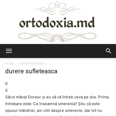
Ortodoxia.md
Acasă
durere sufleteasca
durere sufleteasca
0
0
Sărut mâna! Doresc şi eu să vă întreb ceva pe dvs. Prima
întrebare este: Ce înseamnă smerenia? Ştiu că este
opusul mândriei, am citit despre smerenie, dar tot nu