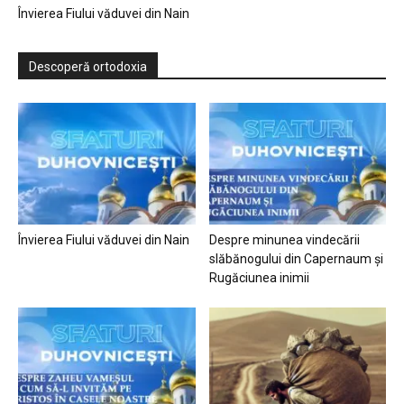
Învierea Fiului văduvei din Nain
Descoperă ortodoxia
Învierea Fiului văduvei din Nain
Despre minunea vindecării
slăbănogului din Capernaum și
Rugăciunea inimii