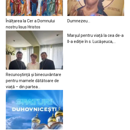
Înălțarea la Cer a Domnului
Dumnezeu…
nostru Iisus Hristos
Marșul pentru viață la cea de-a
II-a ediție în s. Lucășeuca,...
Recunoștință și binecuvântare
pentru mamele dătătoare de
viață – din partea...