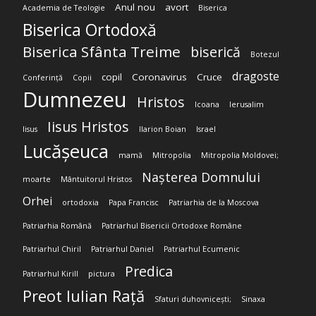
Anul nou
avort
Academia de Teologie
Biserica
Biserica Ortodoxă
Biserica Sfânta Treime
biserică
Botezul
dragoste
copil
Coronavirus
Cruce
Conferință
Copii
Dumnezeu
Hristos
Icoana
Ierusalim
Iisus Hristos
Iisus
Ilarion Boian
Israel
Lucășeuca
mamă
Mitropolia
Mitropolia Moldovei;
Nașterea Domnului
moarte
Mântuitorul Hristos
Orhei
ortodoxia
Papa Francisc
Patriarhia de la Moscova
Patriarhia Română
Patriarhul Bisericii Ortodoxe Române
Patriarhul Chiril
Patriarhul Daniel
Patriarhul Ecumenic
Predica
Patriarhul Kirill
pictura
Preot Iulian Rață
Sfaturi duhovnicești;
Sinaxa