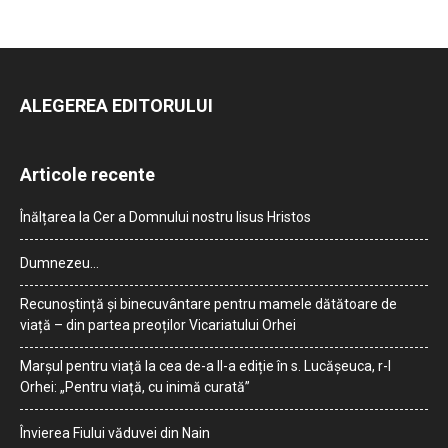
ALEGEREA EDITORULUI
Articole recente
Înălțarea la Cer a Domnului nostru Iisus Hristos
Dumnezeu…
Recunoștință și binecuvântare pentru mamele dătătoare de
viață – din partea preoților Vicariatului Orhei
Marșul pentru viață la cea de-a II-a ediție în s. Lucășeuca, r-l
Orhei: „Pentru viață, cu inimă curată”
Învierea Fiului văduvei din Nain