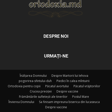
DESPRE NOI
URMAȚI-NE
Înălțarea Domnului
Despre Martorii lui Iehova
pogorirea-sfintului-duh
Piedici în calea mîntuirii
Ortodoxia pentru copii
Păcatul avortului
Păcatul vrăjitoriilor
Crucea preoției
Despre vaccine
Frământările sufletești ale tinerilor
Postul Mare
Învierea Domnului
Sa finisam impreuna biserica din lucaseuca
Despre vaccine