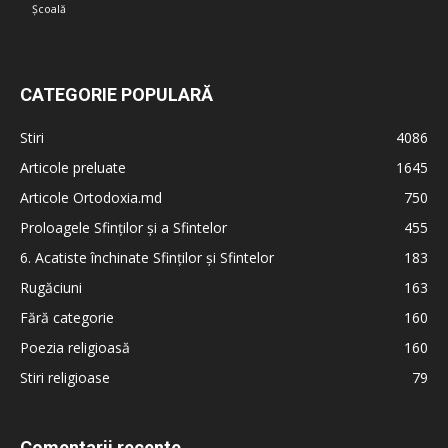
Școală
CATEGORIE POPULARĂ
Stiri
4086
Articole preluate
1645
Articole Ortodoxia.md
750
Proloagele Sfinților și a Sfintelor
455
6. Acatiste închinate Sfinților și Sfintelor
183
Rugăciuni
163
Fără categorie
160
Poezia religioasă
160
Stiri religioase
79
Comentarii recente