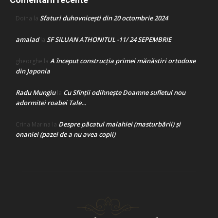
Sfaturi duhovnicești din 20 octombrie 2024
Doina
la
amalad
SF SILUAN ATHONITUL -11/ 24 SEPEMBRIE
la
A început construcţia primei mănăstiri ortodoxe
gheorghe
la
din Japonia
Radu Mungiu
Cu Sfinții odihnește Doamne sufletul nou
la
adormitei roabei Tale…
Despre păcatul malahiei (masturbării) şi
Crina Marina
la
onaniei (pazei de a nu avea copii)