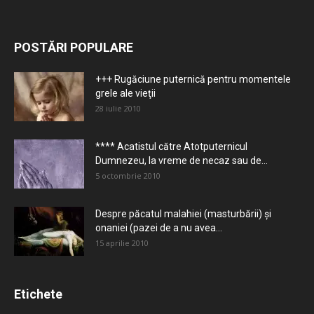
POSTĂRI POPULARE
+++ Rugăciune puternică pentru momentele
grele ale vieţii
28 iulie 2010
**** Acatistul către Atotputernicul
Dumnezeu, la vreme de necaz sau de...
5 octombrie 2010
Despre păcatul malahiei (masturbării) şi
onaniei (pazei de a nu avea...
15 aprilie 2010
Etichete