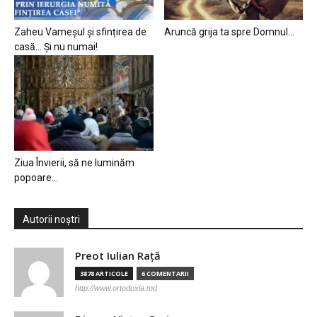
Zaheu Vameșul și sfințirea de
Aruncă grija ta spre Domnul…
casă… Și nu numai!
Ziua Învierii, să ne luminăm
popoare…
Autorii noștri
Preot Iulian Raţă
3878 ARTICOLE
6 COMENTARII
http://www.ortodoxia.md