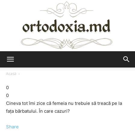
Ortodoxia.md
Acasă
0
0
Cineva tot îmi zice că femeia nu trebuie să treacă pe la
fața bărbatului. În care cazuri?
Share