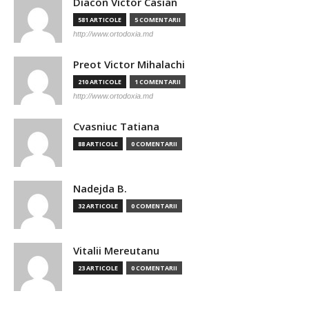
Diacon Victor Casian
581 ARTICOLE
5 COMENTARII
http://www.ortodoxia.md
Preot Victor Mihalachi
210 ARTICOLE
1 COMENTARII
http://www.ortodoxia.md
Cvasniuc Tatiana
88 ARTICOLE
0 COMENTARII
Nadejda B.
32 ARTICOLE
0 COMENTARII
Vitalii Mereutanu
23 ARTICOLE
0 COMENTARII