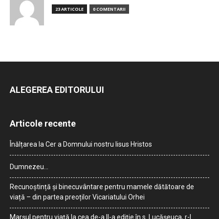
23 ARTICOLE
0 COMENTARII
ALEGEREA EDITORULUI
Articole recente
Înălțarea la Cer a Domnului nostru Iisus Hristos
Dumnezeu…
Recunoștință și binecuvântare pentru mamele dătătoare de
viață – din partea preoților Vicariatului Orhei
Marșul pentru viață la cea de-a II-a ediție în s. Lucășeuca, r-l