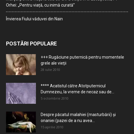
Orhei: „Pentru viață, cu inimă curată”
Învierea Fiului văduvei din Nain
POSTĂRI POPULARE
+++ Rugăciune puternică pentru momentele
grele ale vieţii
28 iulie 2010
**** Acatistul către Atotputernicul
Dumnezeu, la vreme de necaz sau de...
5 octombrie 2010
Despre păcatul malahiei (masturbării) şi
onaniei (pazei de a nu avea...
15 aprilie 2010