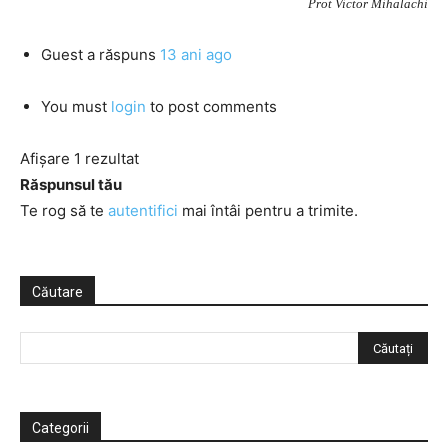
Prot Victor Mihalachi
Guest
a răspuns
13 ani ago
You must
login
to post comments
Afișare 1 rezultat
Răspunsul tău
Te rog să te
autentifici
mai întâi pentru a trimite.
Căutare
Categorii