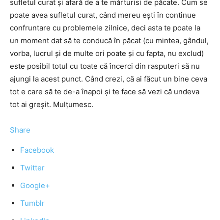
sufletul curat şi afară de a te mărturisi de păcate. Cum se
poate avea sufletul curat, când mereu eşti în continue
confruntare cu problemele zilnice, deci asta te poate la
un moment dat să te conducă în păcat (cu mintea, gândul,
vorba, lucrul şi de multe ori poate şi cu fapta, nu exclud)
este posibil totul cu toate că încerci din rasputeri să nu
ajungi la acest punct. Când crezi, că ai făcut un bine ceva
tot e care să te de-a înapoi şi te face să vezi că undeva
tot ai greşit. Mulţumesc.
Share
Facebook
Twitter
Google+
Tumblr