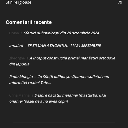
Stiri religioase
79
Comentarii recente
Sfaturi duhovnicești din 20 octombrie 2024
Doina
la
amalad
SF SILUAN ATHONITUL -11/ 24 SEPEMBRIE
la
A început construcţia primei mănăstiri ortodoxe
gheorghe
la
din Japonia
Radu Mungiu
Cu Sfinții odihnește Doamne sufletul nou
la
adormitei roabei Tale…
Despre păcatul malahiei (masturbării) şi
Crina Marina
la
onaniei (pazei de a nu avea copii)