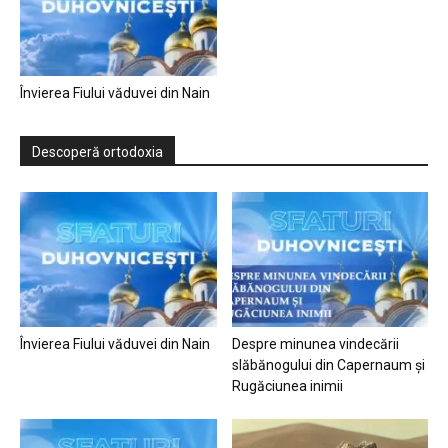
Învierea Fiului văduvei din Nain
Descoperă ortodoxia
Învierea Fiului văduvei din Nain
Despre minunea vindecării
slăbănogului din Capernaum și
Rugăciunea inimii