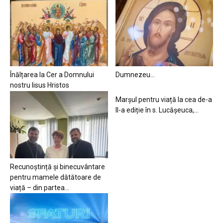
Înălțarea la Cer a Domnului
Dumnezeu…
nostru Iisus Hristos
Marșul pentru viață la cea de-a
II-a ediție în s. Lucășeuca,...
Recunoștință și binecuvântare
pentru mamele dătătoare de
viață – din partea...