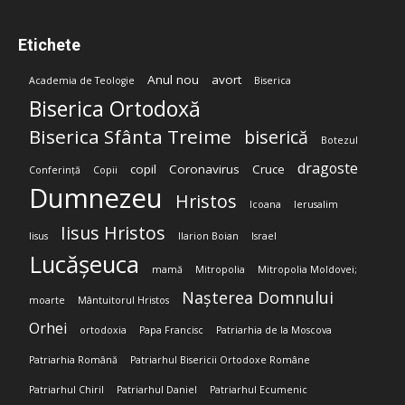
Etichete
Anul nou
avort
Academia de Teologie
Biserica
Biserica Ortodoxă
Biserica Sfânta Treime
biserică
Botezul
dragoste
copil
Coronavirus
Cruce
Conferință
Copii
Dumnezeu
Hristos
Icoana
Ierusalim
Iisus Hristos
Iisus
Ilarion Boian
Israel
Lucășeuca
mamă
Mitropolia
Mitropolia Moldovei;
Nașterea Domnului
moarte
Mântuitorul Hristos
Orhei
ortodoxia
Papa Francisc
Patriarhia de la Moscova
Patriarhia Română
Patriarhul Bisericii Ortodoxe Române
Patriarhul Chiril
Patriarhul Daniel
Patriarhul Ecumenic