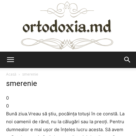
Ortodoxia.md
Acasă
smerenie
smerenie
0
0
Bună ziua.Vreau să ştiu, pocăinţa totuşi în ce constă. La
noi oamenii de rând, nu la călugări sau la preoţi. Pentru
dumnealor e mai uşor de înţeles lucru acesta. Să avem