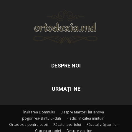
DESPRE NOI
URMAȚI-NE
Înălțarea Domnului
Despre Martorii lui Iehova
pogorirea-sfintului-duh
Piedici în calea mîntuirii
Ortodoxia pentru copii
Păcatul avortului
Păcatul vrăjitoriilor
Crucea preoției
Despre vaccine