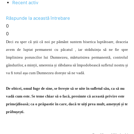
Recent activ
Răspunde la această întrebare
0
0
Deci eu sper că știi că noi pe pământ suntem biserica luptătoare, deaceia
avem de luptat permanent cu păcatul , iar străduința să ne fie spre
împlinirea poruncilor lui Dumnezeu, mărturisirea permanentă, controlul
gândurilor, a minții, smerenia și răbdarea să împodobească sufletul nostru și
va fi totul așa cum Dumnezeu dorește să ne vadă.
De obicei, omul fuge de sine, se ferește să se uite în sufletul său, ca să nu
vadă cum este. Se teme chiar să o facă, presimte că această privire este
primejdioasă; ca o prăpastie în care, dacă te uiți prea mult, amețești și te
prăbușești.