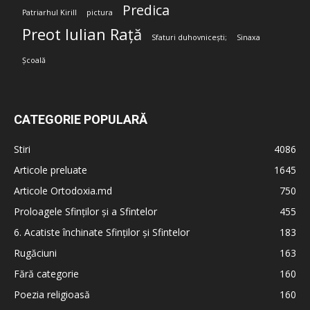
Predica
Patriarhul Kirill
pictura
Preot Iulian Rață
Sfaturi duhovnicești;
Sinaxa
Școală
CATEGORIE POPULARĂ
Stiri
4086
Articole preluate
1645
Articole Ortodoxia.md
750
Proloagele Sfinților și a Sfintelor
455
6. Acatiste închinate Sfinților și Sfintelor
183
Rugăciuni
163
Fără categorie
160
Poezia religioasă
160