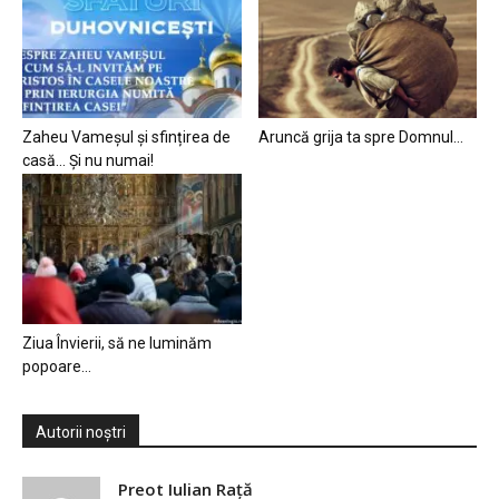
Zaheu Vameșul și sfințirea de
Aruncă grija ta spre Domnul…
casă… Și nu numai!
Ziua Învierii, să ne luminăm
popoare…
Autorii noștri
Preot Iulian Raţă