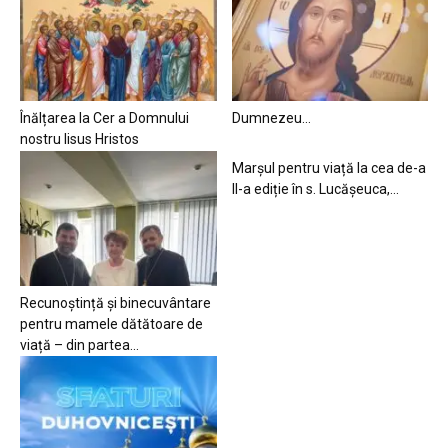
Înălțarea la Cer a Domnului
Dumnezeu…
nostru Iisus Hristos
Marșul pentru viață la cea de-a
II-a ediție în s. Lucășeuca,...
Recunoștință și binecuvântare
pentru mamele dătătoare de
viață – din partea...