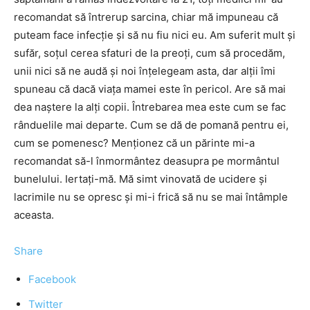
recomandat să întrerup sarcina, chiar mă impuneau că
puteam face infecţie şi să nu fiu nici eu. Am suferit mult şi
sufăr, soţul cerea sfaturi de la preoţi, cum să procedăm,
unii nici să ne audă şi noi înţelegeam asta, dar alţii îmi
spuneau că dacă viaţa mamei este în pericol. Are să mai
dea naştere la alţi copii. Întrebarea mea este cum se fac
rânduelile mai departe. Cum se dă de pomană pentru ei,
cum se pomenesc? Menţionez că un părinte mi-a
recomandat să-l înmormântez deasupra pe mormântul
bunelului. Iertaţi-mă. Mă simt vinovată de ucidere şi
lacrimile nu se opresc şi mi-i frică să nu se mai întâmple
aceasta.
Share
Facebook
Twitter