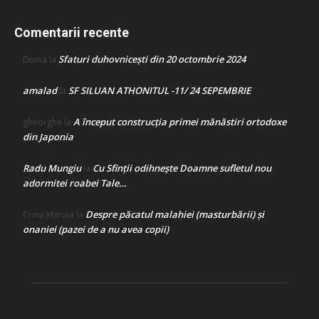
Comentarii recente
Sfaturi duhovnicești din 20 octombrie 2024
Doina
la
amalad
SF SILUAN ATHONITUL -11/ 24 SEPEMBRIE
la
A început construcţia primei mănăstiri ortodoxe
gheorghe
la
din Japonia
Radu Mungiu
Cu Sfinții odihnește Doamne sufletul nou
la
adormitei roabei Tale…
Despre păcatul malahiei (masturbării) şi
Crina Marina
la
onaniei (pazei de a nu avea copii)