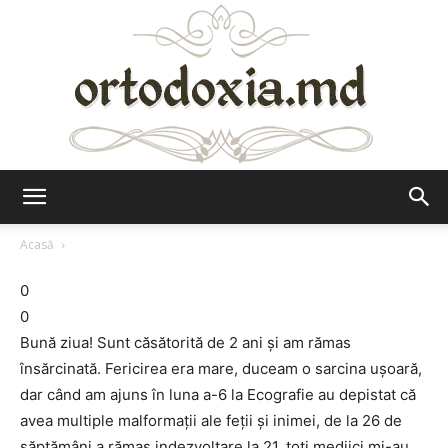
Ortodoxia.md
Acasă
0
0
Bună ziua! Sunt căsătorită de 2 ani şi am rămas
însărcinată. Fericirea era mare, duceam o sarcina uşoară,
dar când am ajuns în luna a-6 la Ecografie au depistat că
avea multiple malformaţii ale feţii şi inimei, de la 26 de
săptămâni a rămas indezvoltare la 21, toţi mediici mi-au