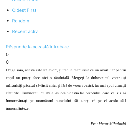
Oldest First
Random
Recent activ
Răspunde la această întrebare
0
0
Dragă soră, acesta este un avort, și trebue mărturisit ca un avort, iar pentru
copil nu puteți face nici o rânduială. Mergeți la duhovnicul vostru și
mărturisiți păcatul săvârșit chiar și fără de voea voastră, iar mai apoi urmații
sfaturile. Dumnezeu cu milă asupra voastră.Iar preotului care va zis să
înmormântați pe mormântul bunelului săi ziceți că pe el acolo să-l
înmormânteze.
Prot Victor Mihalachi