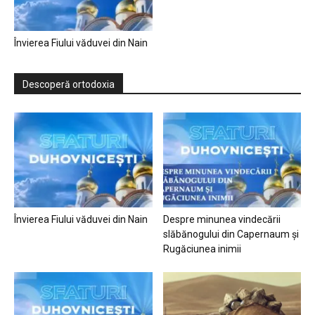
Învierea Fiului văduvei din Nain
Descoperă ortodoxia
Învierea Fiului văduvei din Nain
Despre minunea vindecării
slăbănogului din Capernaum și
Rugăciunea inimii