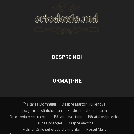
DESPRE NOI
URMAȚI-NE
Înălțarea Domnului
Despre Martorii lui Iehova
pogorirea-sfintului-duh
Piedici în calea mîntuirii
Ortodoxia pentru copii
Păcatul avortului
Păcatul vrăjitoriilor
Crucea preoției
Despre vaccine
Frământările sufletești ale tinerilor
Postul Mare