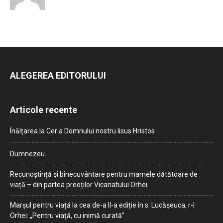
ALEGEREA EDITORULUI
Articole recente
Înălțarea la Cer a Domnului nostru Iisus Hristos
Dumnezeu…
Recunoștință și binecuvântare pentru mamele dătătoare de
viață – din partea preoților Vicariatului Orhei
Marșul pentru viață la cea de-a II-a ediție în s. Lucășeuca, r-l
Orhei: „Pentru viață, cu inimă curată”