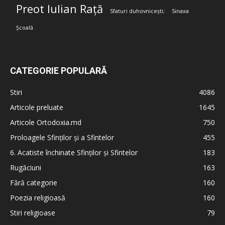
Preot Iulian Rață
Sfaturi duhovnicești;
Sinaxa
Școală
CATEGORIE POPULARĂ
Stiri
4086
Articole preluate
1645
Articole Ortodoxia.md
750
Proloagele Sfinților și a Sfintelor
455
6. Acatiste închinate Sfinților și Sfintelor
183
Rugăciuni
163
Fără categorie
160
Poezia religioasă
160
Stiri religioase
79