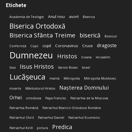
Etichete
Anul nou
avort
Academia de Teologie
Biserica
Biserica Ortodoxă
Biserica Sfânta Treime
biserică
Botezul
dragoste
copil
Coronavirus
Cruce
Conferință
Copii
Dumnezeu
Hristos
Icoana
Ierusalim
Iisus Hristos
Iisus
Ilarion Boian
Israel
Lucășeuca
mamă
Mitropolia
Mitropolia Moldovei;
Nașterea Domnului
moarte
Mântuitorul Hristos
Orhei
ortodoxia
Papa Francisc
Patriarhia de la Moscova
Patriarhia Română
Patriarhul Bisericii Ortodoxe Române
Patriarhul Chiril
Patriarhul Daniel
Patriarhul Ecumenic
Predica
Patriarhul Kirill
pictura