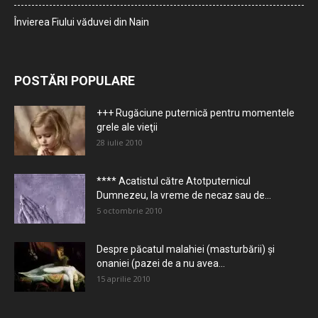
Învierea Fiului văduvei din Nain
POSTĂRI POPULARE
+++ Rugăciune puternică pentru momentele
grele ale vieţii
28 iulie 2010
**** Acatistul către Atotputernicul
Dumnezeu, la vreme de necaz sau de...
5 octombrie 2010
Despre păcatul malahiei (masturbării) şi
onaniei (pazei de a nu avea...
15 aprilie 2010