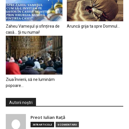
Zaheu Vameșul și sfințirea de
Aruncă grija ta spre Domnul…
casă… Și nu numai!
Ziua Învierii, să ne luminăm
popoare…
Autorii noștri
Preot Iulian Raţă
3878 ARTICOLE
6 COMENTARII