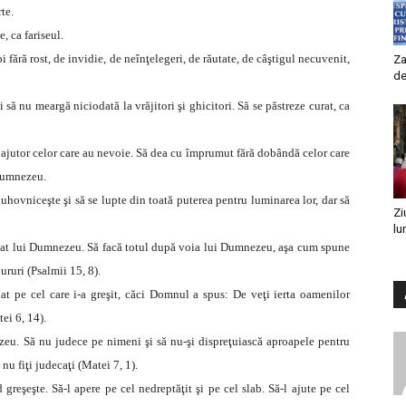
te.
, ca fariseul.
i fără rost, de invidie, de neînţelegeri, de răutate, de câştigul necuvenit,
Za
de
 să nu meargă niciodată la vrăjitori şi ghicitori. Să se păstreze curat, ca
ea ajutor celor care au nevoie. Să dea cu împrumut fără dobândă celor care
 Dumnezeu.
duhovniceşte şi să se lupte din toată puterea pentru luminarea lor, dar să
Zi
lu
edicat lui Dumnezeu. Să facă totul după voia lui Dumnezeu, aşa cum spune
ruri (Psalmii 15, 8).
diat pe cel care i-a greşit, căci Domnul a spus: De veţi ierta oamenilor
tei 6, 14).
ezeu. Să nu judece pe nimeni şi să nu-şi dispreţuiască aproapele pentru
nu fiţi judecaţi (Matei 7, 1).
greşeşte. Să-l apere pe cel nedreptăţit şi pe cel slab. Să-l ajute pe cel