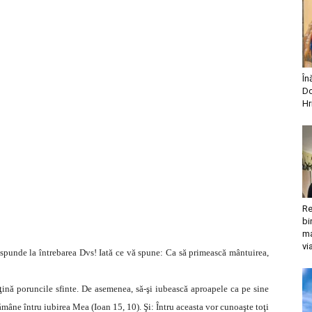
În
Do
Hr
Re
bi
ma
vi
ăspunde la întrebarea Dvs! Iată ce vă spune: Ca să primească mântuirea,
ţină poruncile sfinte. De asemenea, să-şi iubească aproapele ca pe sine
mâne întru iubirea Mea (Ioan 15, 10). Şi: Întru aceasta vor cunoaşte toţi