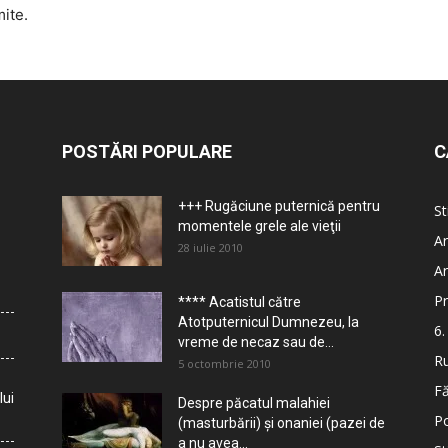
mite.
POSTĂRI POPULARE
C
+++ Rugăciune puternică pentru
St
momentele grele ale vieţii
Ar
28 iulie 2010
Ar
Pr
**** Acatistul către
Atotputernicul Dumnezeu, la
6.
vreme de necaz sau de...
Ru
5 octombrie 2010
Fă
lui
Despre păcatul malahiei
Po
(masturbării) şi onaniei (pazei de
a nu avea...