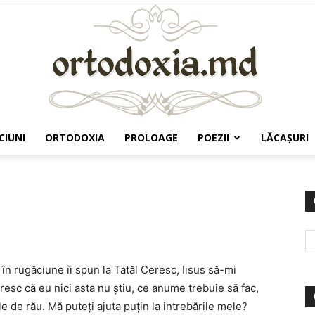
CIUNI
ORTODOXIA
PROLOAGE
POEZII
LĂCAŞURI
Ortodoxia.md
în rugăciune îi spun la Tatăl Ceresc, Iisus să-mi
resc că eu nici asta nu ştiu, ce anume trebuie să fac,
e de rău. Mă puteţi ajuta puţin la intrebările mele?