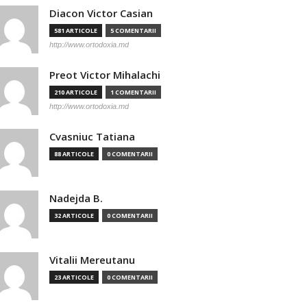
Diacon Victor Casian
581 ARTICOLE
5 COMENTARII
http://www.ortodoxia.md
Preot Victor Mihalachi
210 ARTICOLE
1 COMENTARII
http://www.ortodoxia.md
Cvasniuc Tatiana
88 ARTICOLE
0 COMENTARII
Nadejda B.
32 ARTICOLE
0 COMENTARII
Vitalii Mereutanu
23 ARTICOLE
0 COMENTARII