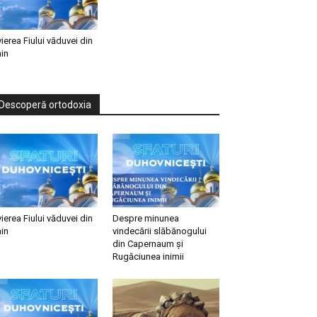
vierea Fiului văduvei din
in
Descoperă ortodoxia
vierea Fiului văduvei din
Despre minunea
in
vindecării slăbănogului
din Capernaum și
Rugăciunea inimii