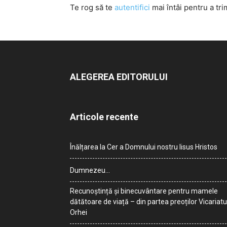
Te rog să te
autentifici
mai întâi pentru a tri
ALEGEREA EDITORULUI
Articole recente
Înălțarea la Cer a Domnului nostru Iisus Hristos
Dumnezeu…
Recunoștință și binecuvântare pentru mamele
dătătoare de viață – din partea preoților Vicariatu
Orhei