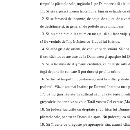
timpul la păcatele sale, rugându-L pe Dumnezeu să i le ier
11. Să săvârşească mereu fapte bune, fără să se laude cu ele
12. Să se ferească de lăcomie, de beţie, de a jura, de a vorb
de desfrânare şi, în general, de poftele necuviincioase.
13. Să nu aibă nici o legătură cu magia, să nu facă vrăji şi
să fie vrednic de împărtăşirea cu Trupul lui Hristos.
14. Să aibă grijă de orfani, de văduve şi de străini. Să d
îi cer, căci tot ce are este de la Dumnezeu şi aparţine lui
15. Să îi fie milă de duşmanii credinţei, ca de nişte orbi 
fugă departe de cei care îl pot duce şi pe el la orbire.
16. Să fie tot timpul bun, evlavios, curat la suflet şi d
psalmul: Văzut-am mai înainte pe Domnul înaintea mea pu
17. Să nu ţină răutate în sufletul său, ci să-l ierte ime
greşealele lor, ierta-va şi vouă Tatăl vostru Cel ceresc (Ma
18. Să judece lucrurile cu dreptate şi cu frica lui Dumn
păcatele sale, pentru că Domnul a spus: Nu judecaţi, ca să 
19. Să îl certe cu dragoste pe aproapele său, atunci când 