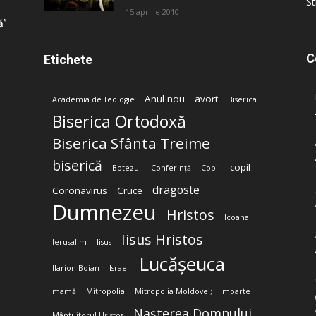
St
15 aprilie 2010
ă”
C
Etichete
Anul nou
avort
Academia de Teologie
Biserica
Biserica Ortodoxă
Biserica Sfânta Treime
biserică
copil
Botezul
Conferință
Copii
dragoste
Coronavirus
Cruce
Dumnezeu
Hristos
Icoana
Iisus Hristos
Ierusalim
Iisus
Lucășeuca
Ilarion Boian
Israel
mamă
Mitropolia
Mitropolia Moldovei;
moarte
Nașterea Domnului
Mântuitorul Hristos