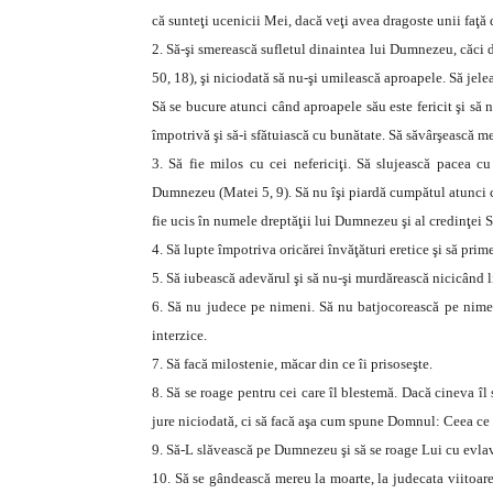
că sunteţi ucenicii Mei, dacă veţi avea dragoste unii faţă d
2. Să-şi smerească sufletul dinaintea lui Dumnezeu, căci 
50, 18), şi niciodată să nu-şi umilească aproapele. Să jele
Să se bucure atunci când aproapele său este fericit şi să nu
împotrivă şi să-i sfătuiască cu bunătate. Să săvârşească me
3. Să fie milos cu cei nefericiţi. Să slujească pacea c
Dumnezeu (Matei 5, 9). Să nu îşi piardă cumpătul atunci c
fie ucis în numele dreptăţii lui Dumnezeu şi al credinţei S
4. Să lupte împotriva oricărei învăţături eretice şi să pr
5. Să iubească adevărul şi să nu-şi murdărească nicicând 
6. Să nu judece pe nimeni. Să nu batjocorească pe nime
interzice.
7. Să facă milostenie, măcar din ce îi prisoseşte.
8. Să se roage pentru cei care îl blestemă. Dacă cineva îl
jure niciodată, ci să facă aşa cum spune Domnul: Ceea ce es
9. Să-L slăvească pe Dumnezeu şi să se roage Lui cu evlav
10. Să se gândească mereu la moarte, la judecata viitoare 