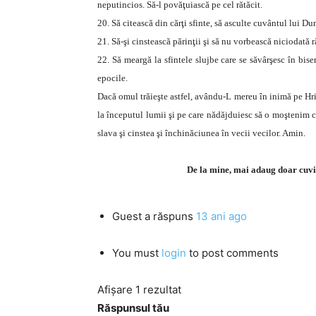
neputincios. Să-l povăţuiască pe cel rătăcit.
20. Să citească din cărţi sfinte, să asculte cuvântul lui Du
21. Să-şi cinstească părinţii şi să nu vorbească niciodată r
22. Să meargă la sfintele slujbe care se săvârşesc în bis
epocile.
Dacă omul trăieşte astfel, avându-L mereu în inimă pe Hrist
la începutul lumii şi pe care nădăjduiesc să o moştenim cu
slava şi cinstea şi închinăciunea în vecii vecilor. Amin.
De la mine, mai adaug doar cuvin
Guest
a răspuns
13 ani ago
You must
login
to post comments
Afișare 1 rezultat
Răspunsul tău