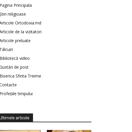
Pagina Principala
Știri religioase
Articole Ortodoxia.md
Articole de la vizitatori
Articole preluate
Tâlcuiri
Bibliotecă video
Gustări de post
Biserica Sfinta Treime
Contacte
Profețiile timpului
Ultimele articole