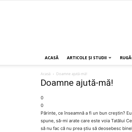
ACASĂ
ARTICOLE ŞI STUDII
RUGĂ
Acasă
Doamne ajută-mă!
Doamne ajută-mă!
0
0
Părinte, ce înseamnă a fi un bun creştin? Eu 
spune, să-mi arate care este voia Tatălui Ce
să nu fac că nu prea ştiu să deosebesc binel