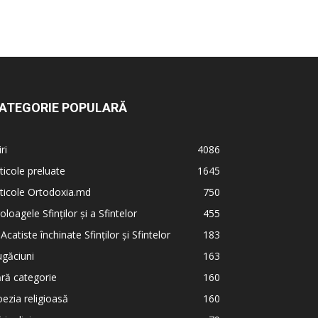
ATEGORIE POPULARĂ
iri
4086
ticole preluate
1645
ticole Ortodoxia.md
750
oloagele Sfinților și a Sfintelor
455
 Acatiste închinate Sfinților și Sfintelor
183
găciuni
163
ră categorie
160
ezia religioasă
160