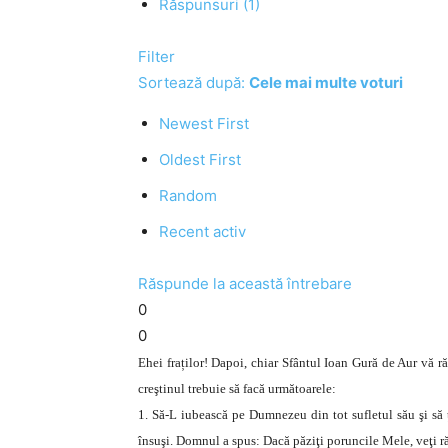
Răspunsuri (1)
Filter
Sortează după:
Cele mai multe voturi
Newest First
Oldest First
Random
Recent activ
Răspunde la această întrebare
0
0
Ehei fraților! Dapoi, chiar Sfântul Ioan Gură de Aur vă r
creştinul trebuie să facă următoarele:
1. Să-L iubească pe Dumnezeu din tot sufletul său şi să 
însuşi. Domnul a spus: Dacă păziţi poruncile Mele, veţi ră