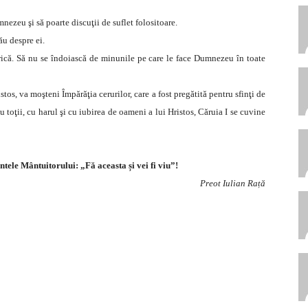
mnezeu şi să poarte discuţii de suflet folositoare.
ău despre ei.
erică. Să nu se îndoiască de minunile pe care le face Dumnezeu în toate
os, va moşteni Împărăţia cerurilor, care a fost pregătită pentru sfinţi de
 toţii, cu harul şi cu iubirea de oameni a lui Hristos, Căruia I se cuvine
tele Mântuitorului: „Fă aceasta și vei fi viu”!
Preot Iulian Rață