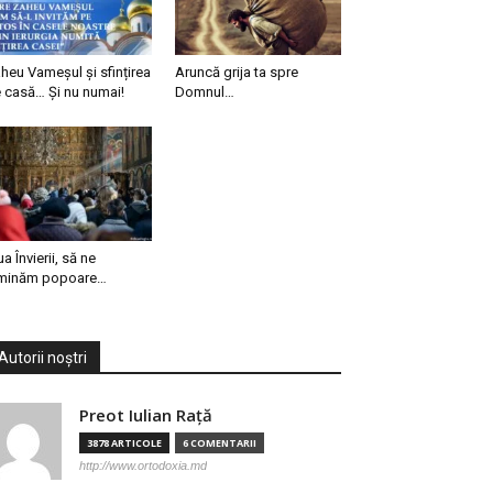
heu Vameșul și sfințirea
Aruncă grija ta spre
 casă… Și nu numai!
Domnul…
ua Învierii, să ne
minăm popoare…
Autorii noștri
Preot Iulian Raţă
3878 ARTICOLE
6 COMENTARII
http://www.ortodoxia.md