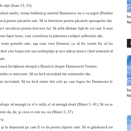
e alţii (Ioan 13, 35).
duhul umilit; inima înfrântă şi smerită Dumnezeu nu o va urgisi (Psalmii
În
ască pentru păcatele sale. Să se întristeze pentru păcatele aproapelui său.
Na
-l invidieze pentru fericirea lui. Să aibă răbdare faţă de cei care îi sunt
reu fapte bune, care contribuie la păstrarea curăţiei sufletului său.
u toate puterile sale, aşa cum vrea Domnul, ca să fie numit fiu al lui
ând este batjocorit sau nedreptăţit şi nici măcar atunci când urmează să
ale.
imească învăţătura dreaptă a Bisericii despre Dumnezeul Treimic.
limba cu minciuni. Să nu facă niciodată rău semenului său.
ni niciodată. Să nu facă nimic din cele pe care legea lui Dumnezeu le
În
Na
 sileşte să meargă cu el o milă, el să meargă două (Matei 5, 41). Să nu se
te da, da; şi ceea ce este nu, nu (Matei 5, 37).
ie.
şi la răspunsul pe care îl va da pentru faptele sale. Să se gândească tot