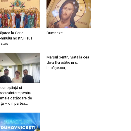
ălțarea la Cer a
Dumnezeu…
mnului nostru Iisus
istos
Marșul pentru viață la cea
de-a II-a ediție în s.
Lucășeuca,...
cunoștință și
necuvântare pentru
mele dătătoare de
ață – din partea...