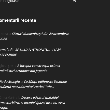
iri religioase
79
omentarii recente
Sfaturi duhovnicești din 20 octombrie
Doina
la
2024
amalad
SF SILUAN ATHONITUL -11/ 24
la
SEPEMBRIE
A început construcţia primei
gheorghe
la
mănăstiri ortodoxe din Japonia
Radu Mungiu
Cu Sfinții odihnește Doamne
la
sufletul nou adormitei roabei Tale…
Despre păcatul malahiei
Crina Marina
la
(masturbării) şi onaniei (pazei de a nu avea
copii)