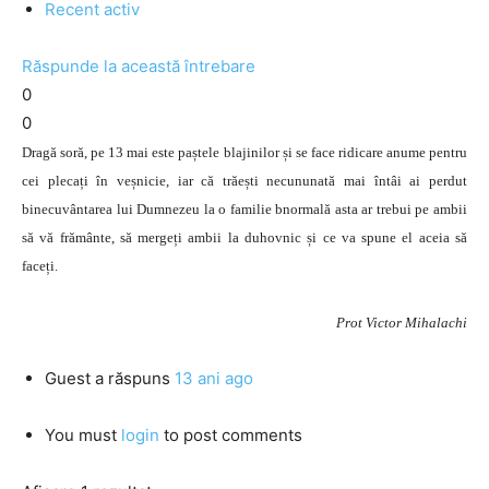
Recent activ
Răspunde la această întrebare
0
0
Dragă soră, pe 13 mai este paștele blajinilor și se face ridicare anume pentru
cei plecați în veșnicie, iar că trăești necununată mai întâi ai perdut
binecuvântarea lui Dumnezeu la o familie bnormală asta ar trebui pe ambii
să vă frământe, să mergeți ambii la duhovnic și ce va spune el aceia să
faceți.
Prot Victor Mihalachi
Guest
a răspuns
13 ani ago
You must
login
to post comments