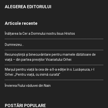
ALEGEREA EDITORULUI
Articole recente
Înălțarea la Cer a Domnului nostru Iisus Hristos
Dumnezeu…
Recunoștință și binecuvântare pentru mamele dătătoare de
viață – din partea preoților Vicariatului Orhei
Marșul pentru viață la cea de-a II-a ediție în s. Lucășeuca, r-l
Orhei: „Pentru viață, cu inimă curată”
Învierea Fiului văduvei din Nain
POSTĂRI POPULARE