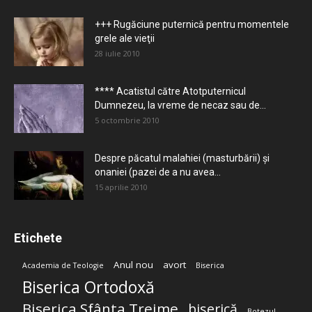
+++ Rugăciune puternică pentru momentele
grele ale vieţii
28 iulie 2010
**** Acatistul către Atotputernicul
Dumnezeu, la vreme de necaz sau de...
5 octombrie 2010
Despre păcatul malahiei (masturbării) şi
onaniei (pazei de a nu avea...
15 aprilie 2010
Etichete
Anul nou
avort
Academia de Teologie
Biserica
Biserica Ortodoxă
Biserica Sfânta Treime
biserică
Botezul