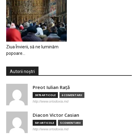
Ziua Învierii, să ne luminăm
popoare…
Autorii noștri
Preot Iulian Raţă
3878 ARTICOLE
6 COMENTARII
http://www.ortodoxia.md
Diacon Victor Casian
581 ARTICOLE
5 COMENTARII
http://www.ortodoxia.md