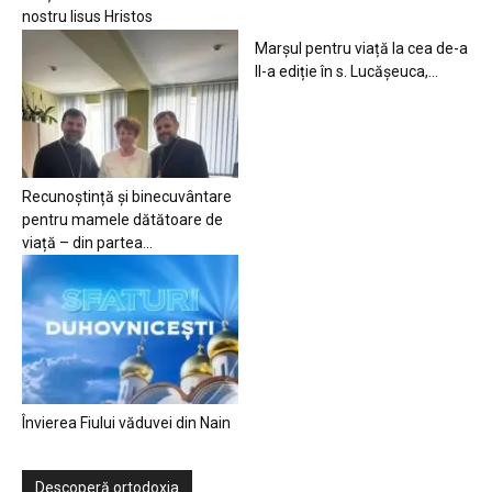
nostru Iisus Hristos
Marșul pentru viață la cea de-a
II-a ediție în s. Lucășeuca,...
Recunoștință și binecuvântare
pentru mamele dătătoare de
viață – din partea...
Învierea Fiului văduvei din Nain
Descoperă ortodoxia