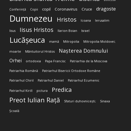
dragoste
copil
Coronavirus
Cruce
Conferință
Copii
Dumnezeu
Hristos
Icoana
Ierusalim
Iisus Hristos
Iisus
Ilarion Boian
Israel
Lucășeuca
mamă
Mitropolia
Mitropolia Moldovei;
Nașterea Domnului
moarte
Mântuitorul Hristos
Orhei
ortodoxia
Papa Francisc
Patriarhia de la Moscova
Patriarhia Română
Patriarhul Bisericii Ortodoxe Române
Patriarhul Chiril
Patriarhul Daniel
Patriarhul Ecumenic
Predica
Patriarhul Kirill
pictura
Preot Iulian Rață
Sfaturi duhovnicești;
Sinaxa
Școală