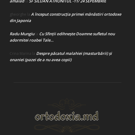
amalad
SF SILUAN ATHONITUL -11/ 24 SEPEMBRIE
la
A început construcţia primei mănăstiri ortodoxe
gheorghe
la
din Japonia
Radu Mungiu
Cu Sfinții odihnește Doamne sufletul nou
la
adormitei roabei Tale…
Despre păcatul malahiei (masturbării) şi
Crina Marina
la
onaniei (pazei de a nu avea copii)