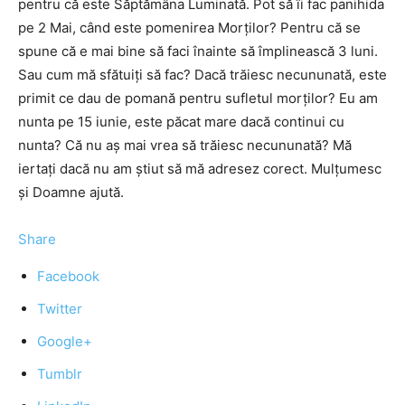
pentru că este Săptămâna Luminată. Pot să îi fac panihida
pe 2 Mai, când este pomenirea Morţilor? Pentru că se
spune că e mai bine să faci înainte să împlinească 3 luni.
Sau cum mă sfătuiţi să fac? Dacă trăiesc necununată, este
primit ce dau de pomană pentru sufletul morţilor? Eu am
nunta pe 15 iunie, este păcat mare dacă continui cu
nunta? Că nu aş mai vrea să trăiesc necununată? Mă
iertaţi dacă nu am ştiut să mă adresez corect. Mulţumesc
şi Doamne ajută.
Share
Facebook
Twitter
Google+
Tumblr