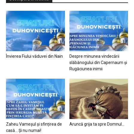
Învierea Fiului văduvei din Nain
Despre minunea vindecării
slăbănogului din Capernaum și
Rugăciunea inimii
Zaheu Vameșul și sfințirea de
Aruncă grija ta spre Domnul…
casă… Și nu numai!