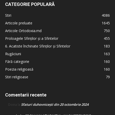
CATEGORIE POPULARĂ
Stiri
4086
Articole preluate
1645
Articole Ortodoxia.md
750
Proloagele Sfinților și a Sfintelor
455
6. Acatiste închinate Sfinților și Sfintelor
183
Rugăciuni
163
Fără categorie
160
Poezia religioasă
160
Stiri religioase
79
Comentarii recente
Sfaturi duhovnicești din 20 octombrie 2024
Doina
la