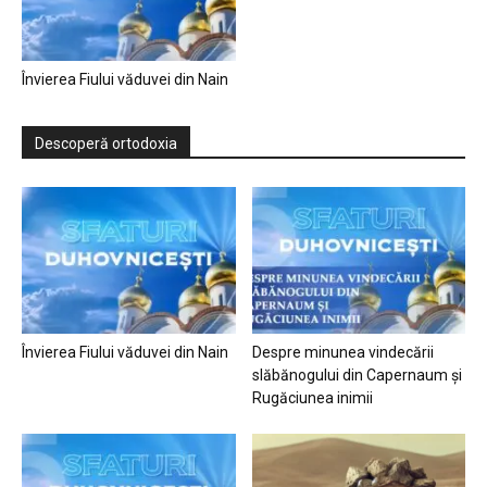
Învierea Fiului văduvei din Nain
Descoperă ortodoxia
Învierea Fiului văduvei din Nain
Despre minunea vindecării
slăbănogului din Capernaum și
Rugăciunea inimii