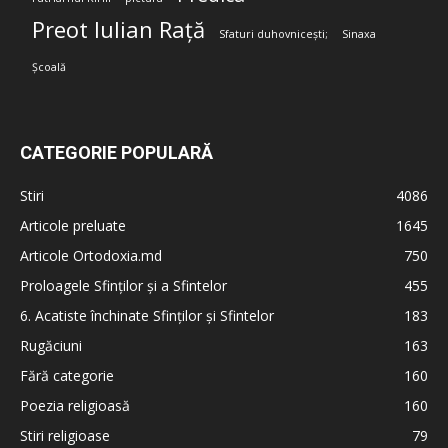
Preot Iulian Rață
Sfaturi duhovnicești;
Sinaxa
Școală
CATEGORIE POPULARĂ
Stiri
4086
Articole preluate
1645
Articole Ortodoxia.md
750
Proloagele Sfinților și a Sfintelor
455
6. Acatiste închinate Sfinților și Sfintelor
183
Rugăciuni
163
Fără categorie
160
Poezia religioasă
160
Stiri religioase
79