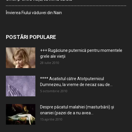
Învierea Fiului văduvei din Nain
POSTĂRI POPULARE
+++ Rugăciune puternică pentru momentele
grele ale vieţii
28 iulie 2010
**** Acatistul către Atotputernicul
Dumnezeu, la vreme de necaz sau de...
5 octombrie 2010
Despre păcatul malahiei (masturbării) şi
onaniei (pazei de a nu avea...
15 aprilie 2010