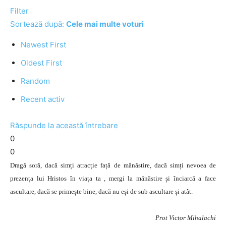
Filter
Sortează după:
Cele mai multe voturi
Newest First
Oldest First
Random
Recent activ
Răspunde la această întrebare
0
0
Dragă soră, dacă simți atracție față de mănăstire, dacă simți nevoea de
prezența lui Hristos în viața ta , mergi la mănăstire și înciarcă a face
ascultare, dacă se primește bine, dacă nu eși de sub ascultare și atât.
Prot Victor Mihalachi