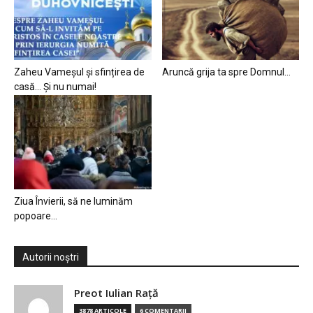
Zaheu Vameșul și sfințirea de
Aruncă grija ta spre Domnul…
casă… Și nu numai!
Ziua Învierii, să ne luminăm
popoare…
Autorii noștri
Preot Iulian Raţă
3878 ARTICOLE
6 COMENTARII