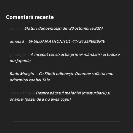
Comentarii recente
Sfaturi duhovnicești din 20 octombrie 2024
Doina
la
amalad
SF SILUAN ATHONITUL -11/ 24 SEPEMBRIE
la
A început construcţia primei mănăstiri ortodoxe
gheorghe
la
din Japonia
Radu Mungiu
Cu Sfinții odihnește Doamne sufletul nou
la
adormitei roabei Tale…
Despre păcatul malahiei (masturbării) şi
Crina Marina
la
onaniei (pazei de a nu avea copii)