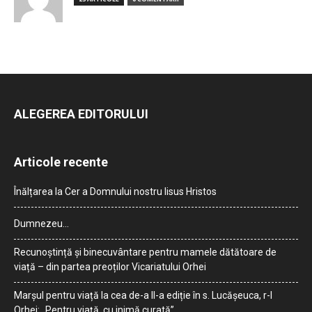
ALEGEREA EDITORULUI
Articole recente
Înălțarea la Cer a Domnului nostru Iisus Hristos
Dumnezeu…
Recunoștință și binecuvântare pentru mamele dătătoare de
viață – din partea preoților Vicariatului Orhei
Marșul pentru viață la cea de-a II-a ediție în s. Lucășeuca, r-l
Orhei: „Pentru viață, cu inimă curată”