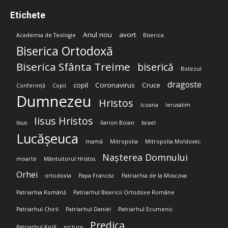
Etichete
Anul nou
avort
Academia de Teologie
Biserica
Biserica Ortodoxă
Biserica Sfânta Treime
biserică
Botezul
dragoste
copil
Coronavirus
Cruce
Conferință
Copii
Dumnezeu
Hristos
Icoana
Ierusalim
Iisus Hristos
Iisus
Ilarion Boian
Israel
Lucășeuca
mamă
Mitropolia
Mitropolia Moldovei;
Nașterea Domnului
moarte
Mântuitorul Hristos
Orhei
ortodoxia
Papa Francisc
Patriarhia de la Moscova
Patriarhia Română
Patriarhul Bisericii Ortodoxe Române
Patriarhul Chiril
Patriarhul Daniel
Patriarhul Ecumenic
Predica
Patriarhul Kirill
pictura