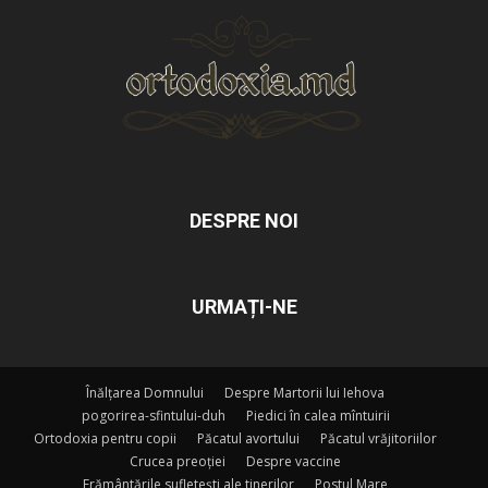
DESPRE NOI
URMAȚI-NE
Înălțarea Domnului
Despre Martorii lui Iehova
pogorirea-sfintului-duh
Piedici în calea mîntuirii
Ortodoxia pentru copii
Păcatul avortului
Păcatul vrăjitoriilor
Crucea preoției
Despre vaccine
Frământările sufletești ale tinerilor
Postul Mare