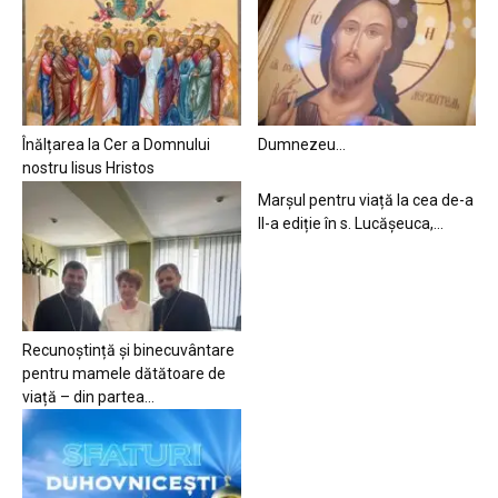
Înălțarea la Cer a Domnului
Dumnezeu…
nostru Iisus Hristos
Marșul pentru viață la cea de-a
II-a ediție în s. Lucășeuca,...
Recunoștință și binecuvântare
pentru mamele dătătoare de
viață – din partea...