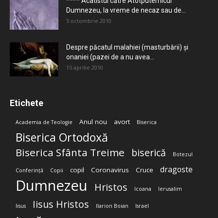
**** Acatistul către Atotputernicul
Dumnezeu, la vreme de necaz sau de...
5 octombrie 2010
Despre păcatul malahiei (masturbării) şi
onaniei (pazei de a nu avea...
15 aprilie 2010
Etichete
Anul nou
avort
Academia de Teologie
Biserica
Biserica Ortodoxă
Biserica Sfânta Treime
biserică
Botezul
dragoste
copil
Coronavirus
Cruce
Conferință
Copii
Dumnezeu
Hristos
Icoana
Ierusalim
Iisus Hristos
Iisus
Ilarion Boian
Israel