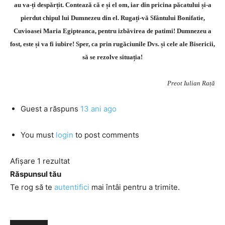
au va-ți despărțit. Contează că e și el om, iar din pricina păcatului și-a
pierdut chipul lui Dumnezeu din el. Rugați-vă Sfântului Bonifatie,
Cuvioasei Maria Egipteanca, pentru izbăvirea de patimi! Dumnezeu a
fost, este și va fi iubire! Sper, ca prin rugăciunile Dvs. și cele ale Bisericii,
să se rezolve situația!
Preot Iulian Rață
Guest
a răspuns
13 ani ago
You must
login
to post comments
Afișare 1 rezultat
Răspunsul tău
Te rog să te
autentifici
mai întâi pentru a trimite.