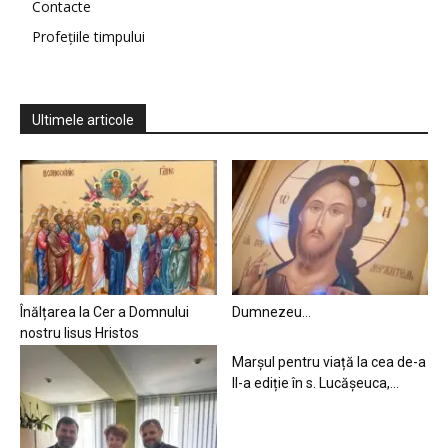
Contacte
Profețiile timpului
Ultimele articole
Înălțarea la Cer a Domnului
Dumnezeu…
nostru Iisus Hristos
Marșul pentru viață la cea de-a
II-a ediție în s. Lucășeuca,...