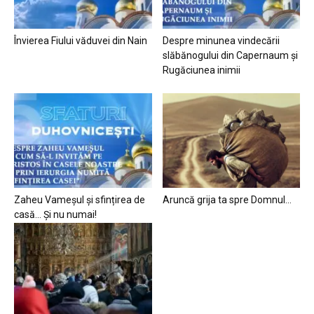
Învierea Fiului văduvei din Nain
Despre minunea vindecării
slăbănogului din Capernaum și
Rugăciunea inimii
Zaheu Vameșul și sfințirea de
Aruncă grija ta spre Domnul…
casă… Și nu numai!