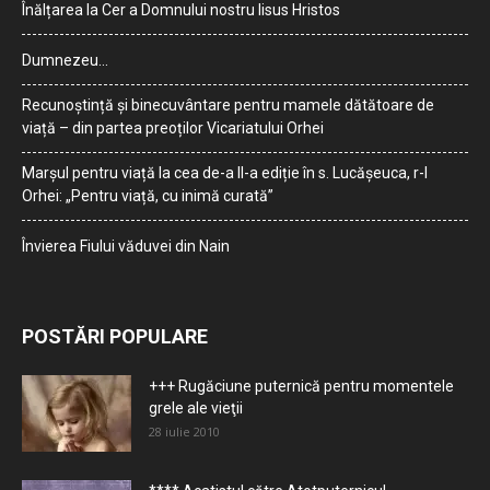
Înălțarea la Cer a Domnului nostru Iisus Hristos
Dumnezeu…
Recunoștință și binecuvântare pentru mamele dătătoare de
viață – din partea preoților Vicariatului Orhei
Marșul pentru viață la cea de-a II-a ediție în s. Lucășeuca, r-l
Orhei: „Pentru viață, cu inimă curată”
Învierea Fiului văduvei din Nain
POSTĂRI POPULARE
+++ Rugăciune puternică pentru momentele
grele ale vieţii
28 iulie 2010