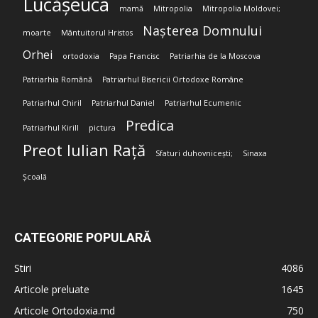
Lucășeuca
mamă
Mitropolia
Mitropolia Moldovei;
Nașterea Domnului
moarte
Mântuitorul Hristos
Orhei
ortodoxia
Papa Francisc
Patriarhia de la Moscova
Patriarhia Română
Patriarhul Bisericii Ortodoxe Române
Patriarhul Chiril
Patriarhul Daniel
Patriarhul Ecumenic
Predica
Patriarhul Kirill
pictura
Preot Iulian Rață
Sfaturi duhovnicești;
Sinaxa
Școală
CATEGORIE POPULARĂ
Stiri
4086
Articole preluate
1645
Articole Ortodoxia.md
750