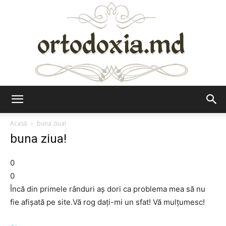
Ortodoxia.md
Acasă
buna ziua!
buna ziua!
0
0
Încă din primele rânduri aș dori ca problema mea să nu
fie afișată pe site.Vă rog dați-mi un sfat! Vă mulțumesc!