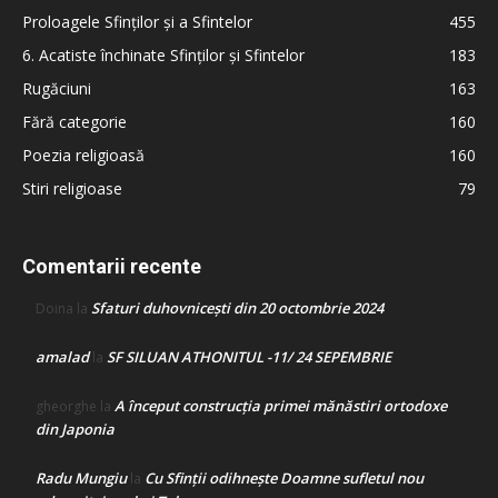
Proloagele Sfinților și a Sfintelor
455
6. Acatiste închinate Sfinților și Sfintelor
183
Rugăciuni
163
Fără categorie
160
Poezia religioasă
160
Stiri religioase
79
Comentarii recente
Sfaturi duhovnicești din 20 octombrie 2024
Doina
la
amalad
SF SILUAN ATHONITUL -11/ 24 SEPEMBRIE
la
A început construcţia primei mănăstiri ortodoxe
gheorghe
la
din Japonia
Radu Mungiu
Cu Sfinții odihnește Doamne sufletul nou
la