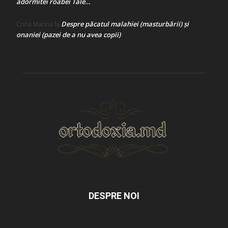
adormitei roabei Tale…
Despre păcatul malahiei (masturbării) şi
Crina Marina
la
onaniei (pazei de a nu avea copii)
DESPRE NOI