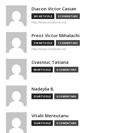
Diacon Victor Casian
581 ARTICOLE
5 COMENTARII
http://www.ortodoxia.md
Preot Victor Mihalachi
210 ARTICOLE
1 COMENTARII
http://www.ortodoxia.md
Cvasniuc Tatiana
88 ARTICOLE
0 COMENTARII
Nadejda B.
32 ARTICOLE
0 COMENTARII
Vitalii Mereutanu
23 ARTICOLE
0 COMENTARII