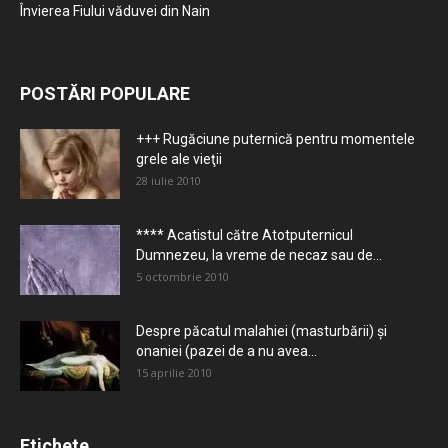
Învierea Fiului văduvei din Nain
POSTĂRI POPULARE
+++ Rugăciune puternică pentru momentele
grele ale vieţii
28 iulie 2010
**** Acatistul către Atotputernicul
Dumnezeu, la vreme de necaz sau de...
5 octombrie 2010
Despre păcatul malahiei (masturbării) şi
onaniei (pazei de a nu avea...
15 aprilie 2010
Etichete