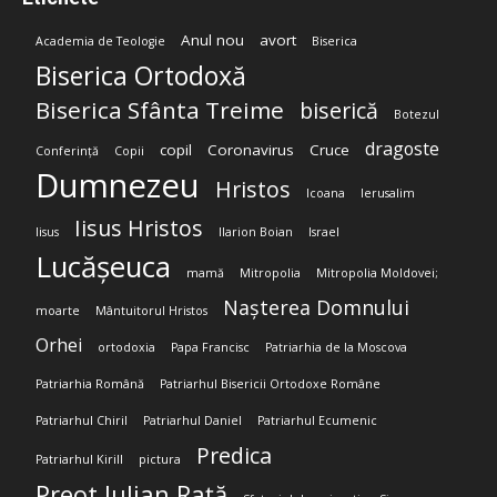
Anul nou
avort
Academia de Teologie
Biserica
Biserica Ortodoxă
Biserica Sfânta Treime
biserică
Botezul
dragoste
copil
Coronavirus
Cruce
Conferință
Copii
Dumnezeu
Hristos
Icoana
Ierusalim
Iisus Hristos
Iisus
Ilarion Boian
Israel
Lucășeuca
mamă
Mitropolia
Mitropolia Moldovei;
Nașterea Domnului
moarte
Mântuitorul Hristos
Orhei
ortodoxia
Papa Francisc
Patriarhia de la Moscova
Patriarhia Română
Patriarhul Bisericii Ortodoxe Române
Patriarhul Chiril
Patriarhul Daniel
Patriarhul Ecumenic
Predica
Patriarhul Kirill
pictura
Preot Iulian Rață