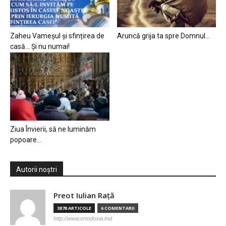
Zaheu Vameșul și sfințirea de
Aruncă grija ta spre Domnul…
casă… Și nu numai!
Ziua Învierii, să ne luminăm
popoare…
Autorii noștri
Preot Iulian Raţă
3878 ARTICOLE
6 COMENTARII
http://www.ortodoxia.md