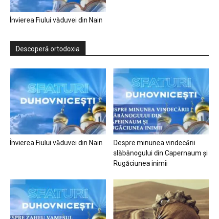
Învierea Fiului văduvei din Nain
Descoperă ortodoxia
Învierea Fiului văduvei din Nain
Despre minunea vindecării
slăbănogului din Capernaum și
Rugăciunea inimii