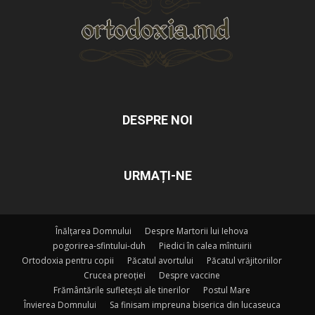
DESPRE NOI
URMAȚI-NE
Înălțarea Domnului
Despre Martorii lui Iehova
pogorirea-sfintului-duh
Piedici în calea mîntuirii
Ortodoxia pentru copii
Păcatul avortului
Păcatul vrăjitoriilor
Crucea preoției
Despre vaccine
Frământările sufletești ale tinerilor
Postul Mare
Învierea Domnului
Sa finisam impreuna biserica din lucaseuca