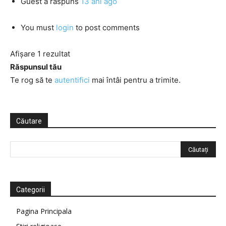
Guest
a răspuns
13 ani ago
You must
login
to post comments
Afișare 1 rezultat
Răspunsul tău
Te rog să te
autentifici
mai întâi pentru a trimite.
Căutare
Categorii
Pagina Principala