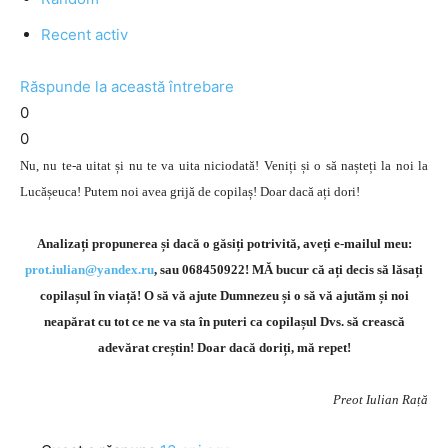
Recent activ
Răspunde la această întrebare
0
0
Nu, nu te-a uitat și nu te va uita niciodată! Veniți și o să nașteți la noi la
Lucășeuca! Putem noi avea grijă de copilaș! Doar dacă ați dori!
Analizați propunerea și dacă o găsiți potrivită, aveți e-mailul meu:
prot.iulian@yandex.ru
, sau 068450922! MĂ bucur că ați decis să lăsați
copilașul în viață! O să vă ajute Dumnezeu și o să vă ajutăm și noi
neapărat cu tot ce ne va sta în puteri ca copilașul Dvs. să crească
adevărat creștin! Doar dacă doriți, mă repet!
Preot Iulian Rață