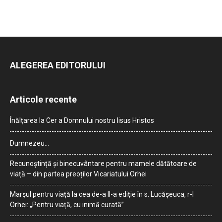
ALEGEREA EDITORULUI
Articole recente
Înălțarea la Cer a Domnului nostru Iisus Hristos
Dumnezeu…
Recunoștință și binecuvântare pentru mamele dătătoare de
viață – din partea preoților Vicariatului Orhei
Marșul pentru viață la cea de-a II-a ediție în s. Lucășeuca, r-l
Orhei: „Pentru viață, cu inimă curată”