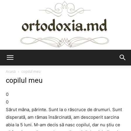
Ortodoxia.md
Acasă
copilul meu
copilul meu
0
0
Sărut mâna, părinte. Sunt la o răscruce de drumuri. Sunt
disperată, am rămas însărcinată, am descoperit sarcina
abia la 5 luni. M-am decis să nasc copilul, dar nu ştiu ce