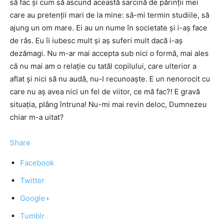
să fac şi cum să ascund această sarcină de părinţii mei
care au pretenţii mari de la mine: să-mi termin studiile, să
ajung un om mare. Ei au un nume în societate şi i-aş face
de râs. Eu îi iubesc mult şi aş suferi mult dacă i-aş
dezămagi. Nu m-ar mai accepta sub nici o formă, mai ales
că nu mai am o relaţie cu tatăl copilului, care ulterior a
aflat şi nici să nu audă, nu-l recunoaşte. E un nenorocit cu
care nu aş avea nici un fel de viitor, ce mă fac?! E gravă
situaţia, plâng întruna! Nu-mi mai revin deloc, Dumnezeu
chiar m-a uitat?
Share
Facebook
Twitter
Google+
Tumblr