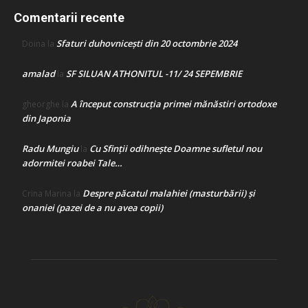
Comentarii recente
Sfaturi duhovnicești din 20 octombrie 2024
Doina
la
amalad
SF SILUAN ATHONITUL -11/ 24 SEPEMBRIE
la
A început construcţia primei mănăstiri ortodoxe
gheorghe
la
din Japonia
Radu Mungiu
Cu Sfinții odihnește Doamne sufletul nou
la
adormitei roabei Tale…
Despre păcatul malahiei (masturbării) şi
Crina Marina
la
onaniei (pazei de a nu avea copii)