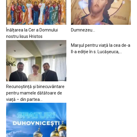
Înălțarea la Cer a Domnului
Dumnezeu…
nostru Iisus Hristos
Marșul pentru viață la cea de-a
II-a ediție în s. Lucășeuca,...
Recunoștință și binecuvântare
pentru mamele dătătoare de
viață – din partea...