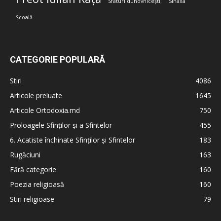
Sfaturi duhovnicești;
Sinaxa
Școală
CATEGORIE POPULARĂ
Stiri
4086
Articole preluate
1645
Articole Ortodoxia.md
750
Proloagele Sfinților și a Sfintelor
455
6. Acatiste închinate Sfinților și Sfintelor
183
Rugăciuni
163
Fără categorie
160
Poezia religioasă
160
Stiri religioase
79