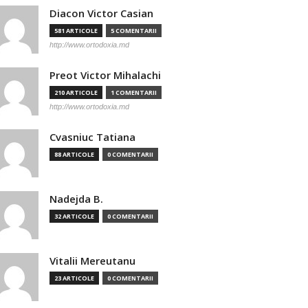
Diacon Victor Casian
581 ARTICOLE
5 COMENTARII
http://www.ortodoxia.md
Preot Victor Mihalachi
210 ARTICOLE
1 COMENTARII
http://www.ortodoxia.md
Cvasniuc Tatiana
88 ARTICOLE
0 COMENTARII
Nadejda B.
32 ARTICOLE
0 COMENTARII
Vitalii Mereutanu
23 ARTICOLE
0 COMENTARII