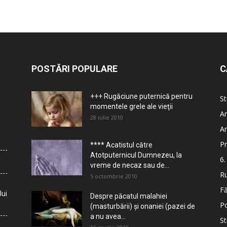
POSTĂRI POPULARE
C
+++ Rugăciune puternică pentru
St
momentele grele ale vieţii
Ar
28 iulie 2010
Ar
Pr
**** Acatistul către
Atotputernicul Dumnezeu, la
6.
vreme de necaz sau de...
Ru
5 octombrie 2010
Fă
lui
Despre păcatul malahiei
Po
(masturbării) şi onaniei (pazei de
a nu avea...
St