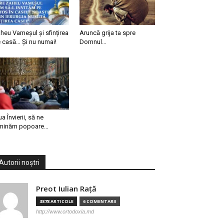
heu Vameșul și sfințirea
Aruncă grija ta spre
 casă… Și nu numai!
Domnul…
ua Învierii, să ne
minăm popoare…
Autorii noștri
Preot Iulian Raţă
3878 ARTICOLE
6 COMENTARII
http://www.ortodoxia.md