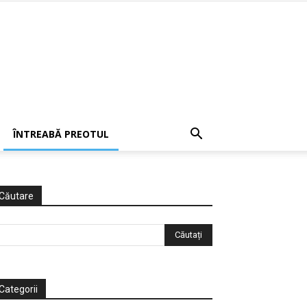
ÎNTREABĂ PREOTUL
Căutare
Categorii