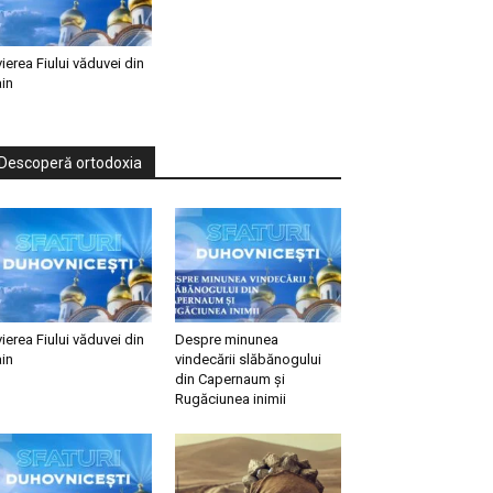
vierea Fiului văduvei din
in
Descoperă ortodoxia
vierea Fiului văduvei din
Despre minunea
in
vindecării slăbănogului
din Capernaum și
Rugăciunea inimii