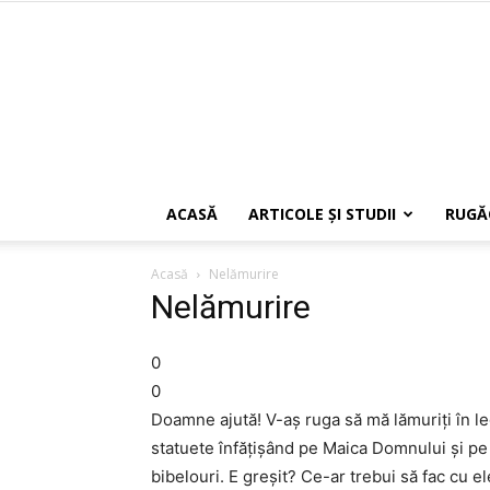
ACASĂ
ARTICOLE ŞI STUDII
RUGĂ
Acasă
Nelămurire
Nelămurire
0
0
Doamne ajută! V-aș ruga să mă lămuriți în l
statuete înfățișând pe Maica Domnului și pe 
bibelouri. E greșit? Ce-ar trebui să fac cu e