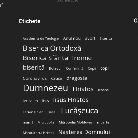
15 aprilie 2010
ă”
C
Etichete
Anul nou
avort
Academia de Teologie
Biserica
Biserica Ortodoxă
Biserica Sfânta Treime
biserică
copil
Botezul
Conferință
Copii
dragoste
Coronavirus
Cruce
Dumnezeu
Hristos
Icoana
Iisus Hristos
Ierusalim
Iisus
Lucășeuca
Ilarion Boian
Israel
mamă
Mitropolia
Mitropolia Moldovei;
moarte
Nașterea Domnului
Mântuitorul Hristos