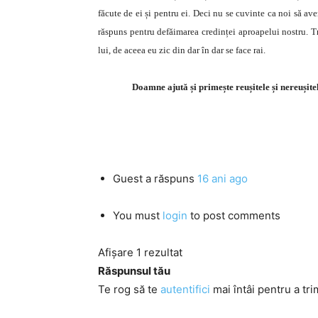
făcute de ei și pentru ei. Deci nu se cuvinte ca noi să a
răspuns pentru defăimarea credinței aproapelui nostru. T
lui, de aceea eu zic din dar în dar se face rai.
Doamne ajută și primește reușitele și nereușitel
Guest
a răspuns
16 ani ago
You must
login
to post comments
Afișare 1 rezultat
Răspunsul tău
Te rog să te
autentifici
mai întâi pentru a tri