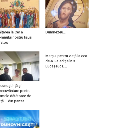
ălțarea la Cer a
Dumnezeu…
mnului nostru Iisus
istos
Marșul pentru viață la cea
de-a II-a ediție în s.
Lucășeuca,...
cunoștință și
necuvântare pentru
mele dătătoare de
ață – din partea...