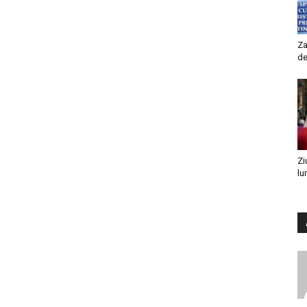
Za
de
Zi
lu