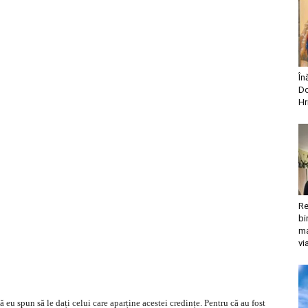
În
Do
Hr
Re
bi
ma
vi
ă eu spun să le dați celui care aparține acestei credințe. Pentru că au fost