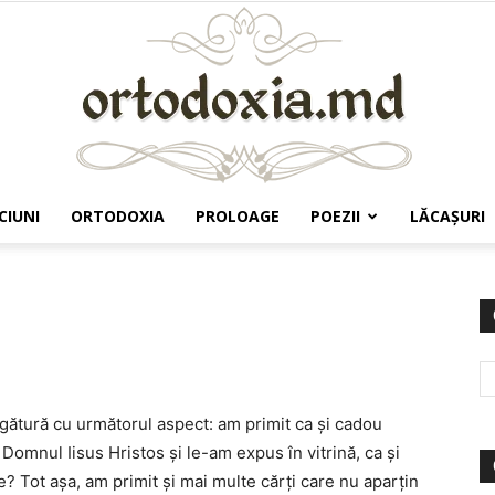
CIUNI
ORTODOXIA
PROLOAGE
POEZII
LĂCAŞURI
Ortodoxia.md
egătură cu următorul aspect: am primit ca și cadou
Domnul Iisus Hristos și le-am expus în vitrină, ca și
le? Tot așa, am primit și mai multe cărți care nu aparțin