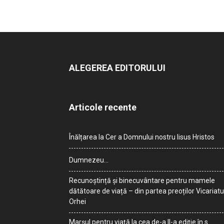
ALEGEREA EDITORULUI
Articole recente
Înălțarea la Cer a Domnului nostru Iisus Hristos
Dumnezeu…
Recunoștință și binecuvântare pentru mamele
dătătoare de viață – din partea preoților Vicariatu
Orhei
Marșul pentru viață la cea de-a II-a ediție în s.