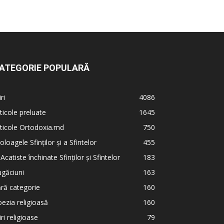
ATEGORIE POPULARĂ
iri
4086
ticole preluate
1645
ticole Ortodoxia.md
750
oloagele Sfinților și a Sfintelor
455
 Acatiste închinate Sfinților și Sfintelor
183
găciuni
163
ră categorie
160
ezia religioasă
160
iri religioase
79