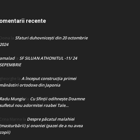
omentarii recente
Sfaturi duhovnicești din 20 octombrie
Doina
la
2024
amalad
SF SILUAN ATHONITUL -11/ 24
la
SEPEMBRIE
A început construcţia primei
gheorghe
la
mănăstiri ortodoxe din Japonia
Radu Mungiu
Cu Sfinții odihnește Doamne
la
sufletul nou adormitei roabei Tale…
Despre păcatul malahiei
Crina Marina
la
(masturbării) şi onaniei (pazei de a nu avea
copii)