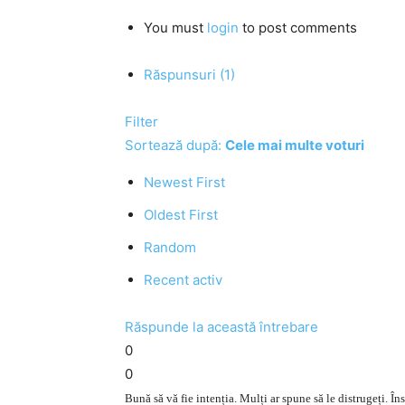
You must
login
to post comments
Răspunsuri (1)
Filter
Sortează după:
Cele mai multe voturi
Newest First
Oldest First
Random
Recent activ
Răspunde la această întrebare
0
0
Bună să vă fie intenția. Mulți ar spune să le distrugeți. Îns