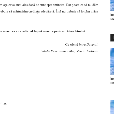
vem așa ceva, mai ales dacă ne sunt spre smintire. Dar poate ca să nu dăm
rebuie să mărturisim credința adevărată. Însă nu trebuie să forțăm mâna
În
Na
e noastre ca rezultat al luptei noastre pentru trăirea binelui.
Cu râvnă întru Domnul,
Vitalii Mereuţanu – Magistru în Teologie
În
Na
mite.