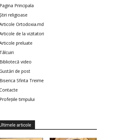
Pagina Principala
Știri religioase
Articole Ortodoxia.md
Articole de la vizitatori
Articole preluate
Tâlcuiri
Bibliotecă video
Gustări de post
Biserica Sfinta Treime
Contacte
Profețiile timpului
Ultimele articole