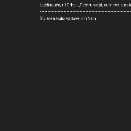
Lucășeuca, r-l Orhei: „Pentru viață, cu inimă curat
Învierea Fiului văduvei din Nain