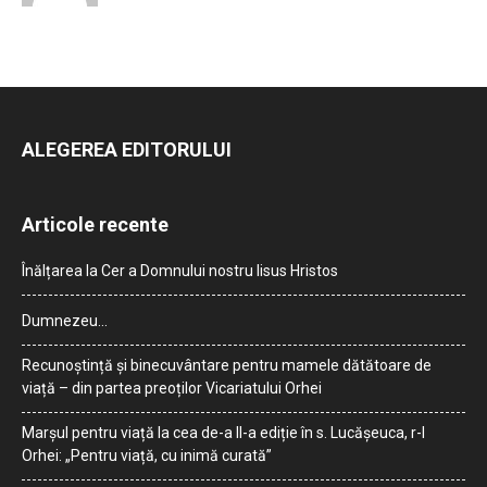
ALEGEREA EDITORULUI
Articole recente
Înălțarea la Cer a Domnului nostru Iisus Hristos
Dumnezeu…
Recunoștință și binecuvântare pentru mamele dătătoare de
viață – din partea preoților Vicariatului Orhei
Marșul pentru viață la cea de-a II-a ediție în s. Lucășeuca, r-l
Orhei: „Pentru viață, cu inimă curată”