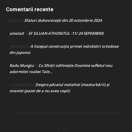
Comentarii recente
Sfaturi duhovnicești din 20 octombrie 2024
Doina
la
amalad
SF SILUAN ATHONITUL -11/ 24 SEPEMBRIE
la
A început construcţia primei mănăstiri ortodoxe
gheorghe
la
din Japonia
Radu Mungiu
Cu Sfinții odihnește Doamne sufletul nou
la
adormitei roabei Tale…
Despre păcatul malahiei (masturbării) şi
Crina Marina
la
onaniei (pazei de a nu avea copii)