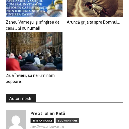
Zaheu Vameșul și sfințirea de
Aruncă grija ta spre Domnul…
casă… Și nu numai!
Ziua Învierii, să ne luminăm
popoare…
Autorii noștri
Preot Iulian Raţă
3878 ARTICOLE
6 COMENTARII
http://www.ortodoxia.md