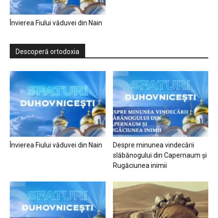
Învierea Fiului văduvei din Nain
Descoperă ortodoxia
Învierea Fiului văduvei din Nain
Despre minunea vindecării
slăbănogului din Capernaum și
Rugăciunea inimii