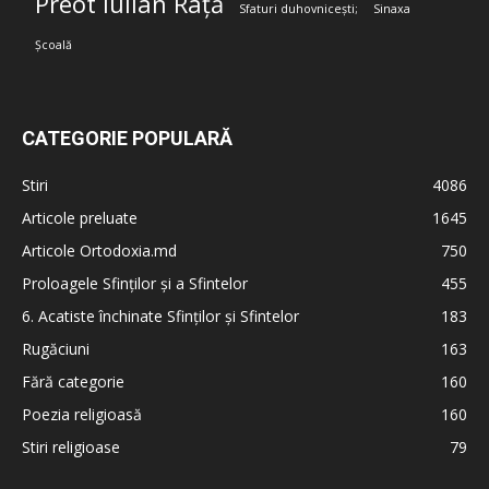
Preot Iulian Rață
Sfaturi duhovnicești;
Sinaxa
Școală
CATEGORIE POPULARĂ
Stiri
4086
Articole preluate
1645
Articole Ortodoxia.md
750
Proloagele Sfinților și a Sfintelor
455
6. Acatiste închinate Sfinților și Sfintelor
183
Rugăciuni
163
Fără categorie
160
Poezia religioasă
160
Stiri religioase
79