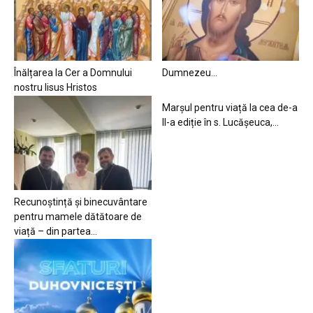
Înălțarea la Cer a Domnului
Dumnezeu…
nostru Iisus Hristos
Marșul pentru viață la cea de-a
II-a ediție în s. Lucășeuca,...
Recunoștință și binecuvântare
pentru mamele dătătoare de
viață – din partea...