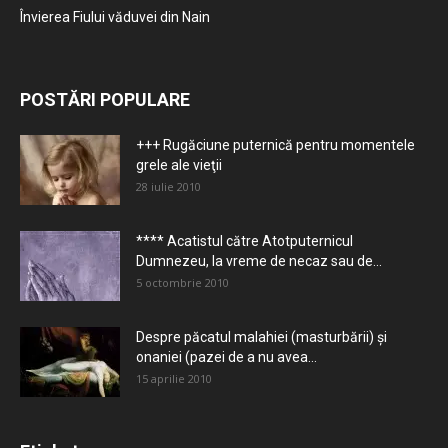
Învierea Fiului văduvei din Nain
POSTĂRI POPULARE
+++ Rugăciune puternică pentru momentele
grele ale vieţii
28 iulie 2010
**** Acatistul către Atotputernicul
Dumnezeu, la vreme de necaz sau de...
5 octombrie 2010
Despre păcatul malahiei (masturbării) şi
onaniei (pazei de a nu avea...
15 aprilie 2010