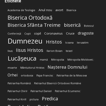
Etichete
Anul nou
avort
Academia de Teologie
Biserica
Biserica Ortodoxă
Biserica Sfânta Treime
biserică
Botezul
dragoste
copil
Coronavirus
Cruce
Conferință
Copii
Dumnezeu
Hristos
Icoana
Ierusalim
Iisus Hristos
Iisus
Ilarion Boian
Israel
Lucășeuca
mamă
Mitropolia
Mitropolia Moldovei;
Nașterea Domnului
moarte
Mântuitorul Hristos
Orhei
ortodoxia
Papa Francisc
Patriarhia de la Moscova
Patriarhia Română
Patriarhul Bisericii Ortodoxe Române
Patriarhul Chiril
Patriarhul Daniel
Patriarhul Ecumenic
Predica
Patriarhul Kirill
pictura