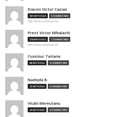
Diacon Victor Casian
581 ARTICOLE
5 COMENTARII
http://www.ortodoxia.md
Preot Victor Mihalachi
210 ARTICOLE
1 COMENTARII
http://www.ortodoxia.md
Cvasniuc Tatiana
88 ARTICOLE
0 COMENTARII
Nadejda B.
32 ARTICOLE
0 COMENTARII
Vitalii Mereutanu
23 ARTICOLE
0 COMENTARII