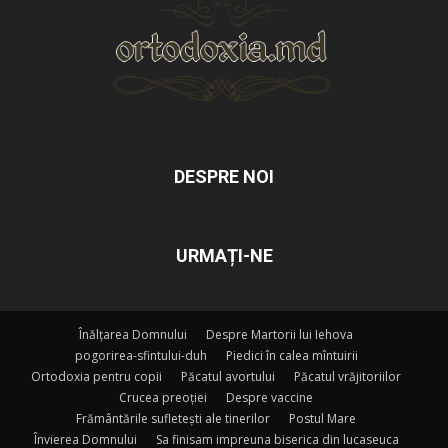
DESPRE NOI
URMAȚI-NE
Înălțarea Domnului
Despre Martorii lui Iehova
pogorirea-sfintului-duh
Piedici în calea mîntuirii
Ortodoxia pentru copii
Păcatul avortului
Păcatul vrăjitoriilor
Crucea preoției
Despre vaccine
Frământările sufletești ale tinerilor
Postul Mare
Învierea Domnului
Sa finisam impreuna biserica din lucaseuca