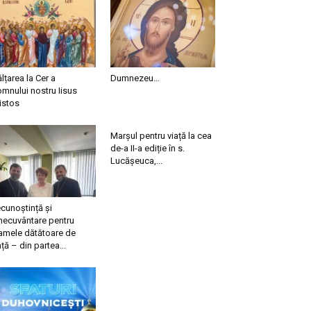
ălțarea la Cer a
Dumnezeu…
mnului nostru Iisus
istos
Marșul pentru viață la cea
de-a II-a ediție în s.
Lucășeuca,...
cunoștință și
necuvântare pentru
mele dătătoare de
ață – din partea...