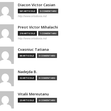
Diacon Victor Casian
581 ARTICOLE
5 COMENTARII
http://www.ortodoxia.md
Preot Victor Mihalachi
210 ARTICOLE
1 COMENTARII
http://www.ortodoxia.md
Cvasniuc Tatiana
88 ARTICOLE
0 COMENTARII
Nadejda B.
32 ARTICOLE
0 COMENTARII
Vitalii Mereutanu
23 ARTICOLE
0 COMENTARII