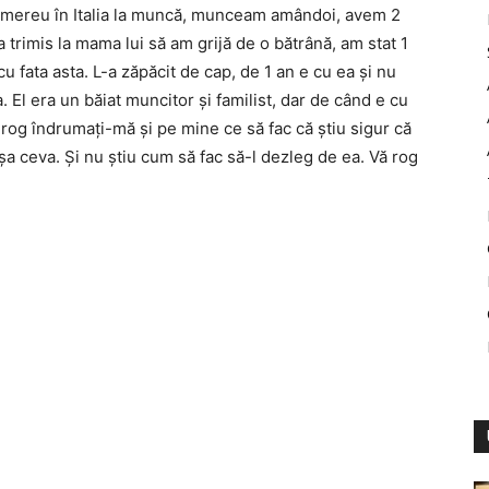
m mereu în Italia la muncă, munceam amândoi, avem 2
 trimis la mama lui să am grijă de o bătrână, am stat 1
 cu fata asta. L-a zăpăcit de cap, de 1 an e cu ea şi nu
. El era un băiat muncitor şi familist, dar de când e cu
 rog îndrumaţi-mă şi pe mine ce să fac că ştiu sigur că
a ceva. Şi nu ştiu cum să fac să-l dezleg de ea. Vă rog