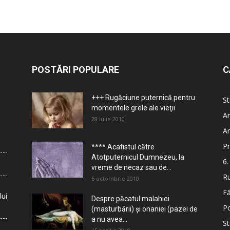
POSTĂRI POPULARE
C
+++ Rugăciune puternică pentru
St
momentele grele ale vieţii
Ar
28 iulie 2010
Ar
Pr
**** Acatistul către
Atotputernicul Dumnezeu, la
6.
vreme de necaz sau de...
Ru
5 octombrie 2010
Fă
lui
Despre păcatul malahiei
Po
(masturbării) şi onaniei (pazei de
a nu avea...
St