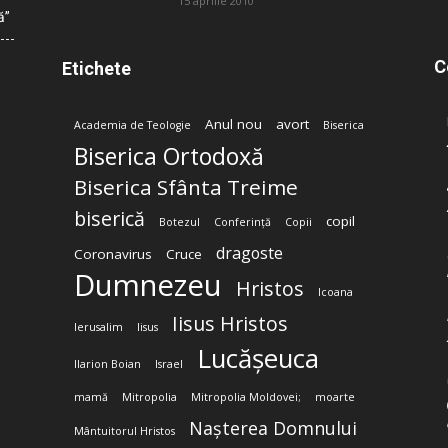
15 aprilie 2010
ă”
C
Etichete
Anul nou
avort
Academia de Teologie
Biserica
Biserica Ortodoxă
Biserica Sfânta Treime
biserică
copil
Botezul
Conferință
Copii
dragoste
Coronavirus
Cruce
Dumnezeu
Hristos
Icoana
Iisus Hristos
Ierusalim
Iisus
Lucășeuca
Ilarion Boian
Israel
mamă
Mitropolia
Mitropolia Moldovei;
moarte
Nașterea Domnului
Mântuitorul Hristos