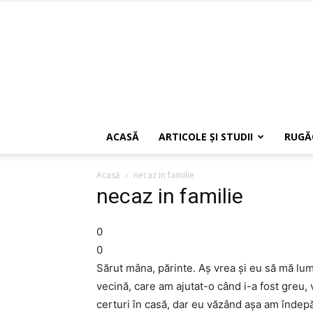
ACASĂ
ARTICOLE ŞI STUDII
RUGĂ
Acasă
necaz in familie
necaz in familie
0
0
Sărut mâna, părinte. Aş vrea şi eu să mă lum
vecină, care am ajutat-o când i-a fost greu
certuri în casă, dar eu văzând aşa am îndepă