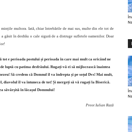
În
Na
mințile multora. Iată, chiar întrebările de mai sus, multe din ele tot de
 a găsit în desfrâu o cale sigură de a distruge sufletele oamenilor. Doar
lor!
ă tot e perioada postului și perioada în care mai mult ca oricând ne
e luptă cu patima desfrâului. Rugați-vă ei să mijlocească înaintea
ezeu! Să credem că Domnul îl va îndrepta și pe soțul Dvs! Mai mult,
ltfel, diavolul îl va întuneca de tot! Și mergeți să vă rugați la Biserică.
ea săvârșită în lăcașul Domnului!
În
Na
Preot Iulian Rață