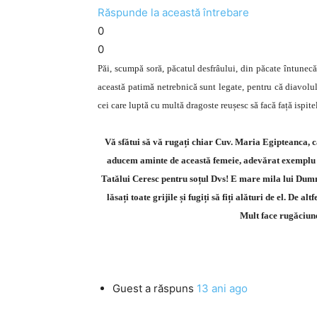
Răspunde la această întrebare
0
0
Păi, scumpă soră, păcatul desfrâului, din păcate întunecă 
această patimă netrebnică sunt legate, pentru că diavolul
cei care luptă cu multă dragoste reușesc să facă față ispite
Vă sfătui să vă rugați chiar Cuv. Maria Egipteanca, c
aducem aminte de această femeie, adevărat exemplu d
Tatălui Ceresc pentru soțul Dvs! E mare mila lui Dumn
lăsați toate grijile și fugiți să fiți alături de el. De a
Mult face rugăciun
Guest
a răspuns
13 ani ago