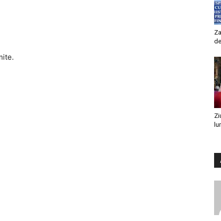
Za
de
mite.
Zi
lu