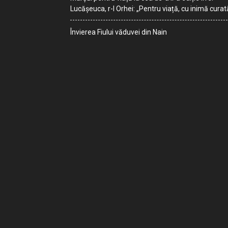
Lucășeuca, r-l Orhei: „Pentru viață, cu inimă curat
Învierea Fiului văduvei din Nain