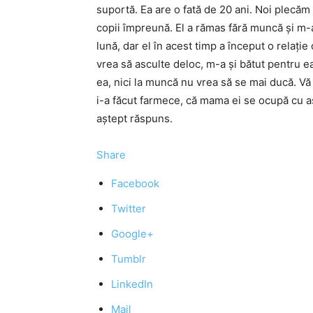
suportă. Ea are o fată de 20 ani. Noi plecă
copii împreună. El a rămas fără muncă şi m-a
lună, dar el în acest timp a început o relaţie
vrea să asculte deloc, m-a şi bătut pentru ea
ea, nici la muncă nu vrea să se mai ducă. Vă
i-a făcut farmece, că mama ei se ocupă cu aş
aştept răspuns.
Share
Facebook
Twitter
Google+
Tumblr
LinkedIn
Mail