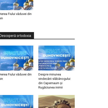
vierea Fiului văduvei din
in
Descoperă ortodoxia
vierea Fiului văduvei din
Despre minunea
in
vindecării slăbănogului
din Capernaum și
Rugăciunea inimii