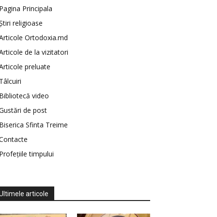
Pagina Principala
Știri religioase
Articole Ortodoxia.md
Articole de la vizitatori
Articole preluate
Tâlcuiri
Bibliotecă video
Gustări de post
Biserica Sfinta Treime
Contacte
Profețiile timpului
Ultimele articole