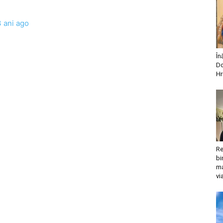
3 ani ago
În
Do
Hr
Re
bi
ma
vi