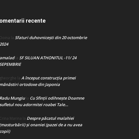
omentarii recente
Sfaturi duhovnicești din 20 octombrie
Doina
la
2024
amalad
SF SILUAN ATHONITUL -11/ 24
la
SEPEMBRIE
A început construcţia primei
gheorghe
la
mănăstiri ortodoxe din Japonia
Radu Mungiu
Cu Sfinții odihnește Doamne
la
sufletul nou adormitei roabei Tale…
Despre păcatul malahiei
Crina Marina
la
(masturbării) şi onaniei (pazei de a nu avea
copii)