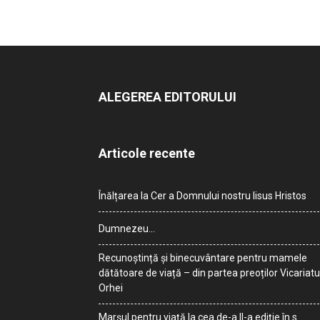
ALEGEREA EDITORULUI
Articole recente
Înălțarea la Cer a Domnului nostru Iisus Hristos
Dumnezeu…
Recunoștință și binecuvântare pentru mamele
dătătoare de viață – din partea preoților Vicariatu
Orhei
Marșul pentru viață la cea de-a II-a ediție în s.