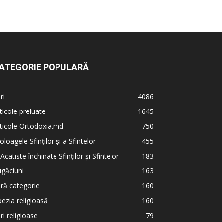
ATEGORIE POPULARĂ
iri
4086
ticole preluate
1645
ticole Ortodoxia.md
750
oloagele Sfinților și a Sfintelor
455
 Acatiste închinate Sfinților și Sfintelor
183
găciuni
163
ră categorie
160
ezia religioasă
160
iri religioase
79