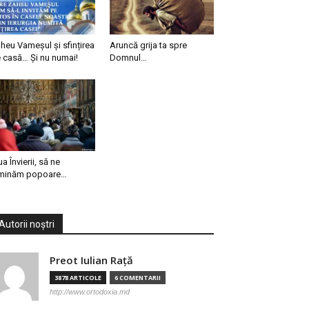
heu Vameșul și sfințirea
Aruncă grija ta spre
 casă… Și nu numai!
Domnul…
ua Învierii, să ne
minăm popoare…
Autorii noștri
Preot Iulian Raţă
3878 ARTICOLE
6 COMENTARII
http://www.ortodoxia.md