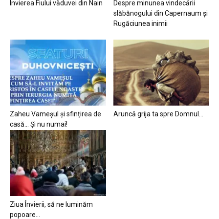
Învierea Fiului văduvei din Nain
Despre minunea vindecării
slăbănogului din Capernaum și
Rugăciunea inimii
Zaheu Vameșul și sfințirea de
Aruncă grija ta spre Domnul…
casă… Și nu numai!
Ziua Învierii, să ne luminăm
popoare…