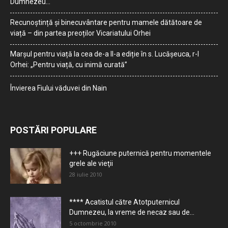
Dumnezeu…
Recunoștință și binecuvântare pentru mamele dătătoare de
viață – din partea preoților Vicariatului Orhei
Marșul pentru viață la cea de-a II-a ediție în s. Lucășeuca, r-l
Orhei: „Pentru viață, cu inimă curată”
Învierea Fiului văduvei din Nain
POSTĂRI POPULARE
+++ Rugăciune puternică pentru momentele
grele ale vieţii
28 iulie 2010
**** Acatistul către Atotputernicul
Dumnezeu, la vreme de necaz sau de...
5 octombrie 2010