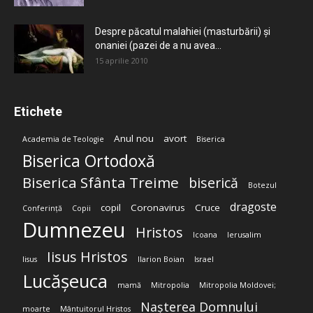
Despre păcatul malahiei (masturbării) şi
onaniei (pazei de a nu avea...
15 aprilie 2010
Etichete
Anul nou
avort
Academia de Teologie
Biserica
Biserica Ortodoxă
Biserica Sfânta Treime
biserică
Botezul
dragoste
copil
Coronavirus
Cruce
Conferință
Copii
Dumnezeu
Hristos
Icoana
Ierusalim
Iisus Hristos
Iisus
Ilarion Boian
Israel
Lucășeuca
mamă
Mitropolia
Mitropolia Moldovei;
Nașterea Domnului
moarte
Mântuitorul Hristos