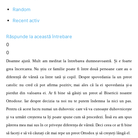
Random
Recent activ
Răspunde la această întrebare
0
0
Doamne ajută. Mult am meditat la întrebarea dumneavoastră. Și e foarte
grea încercarea. Nu știu ce familie poate fi între două persoane care au o
diferență de vârstă ca între tată și copil. Despre spovedania la un preot
catolic nu cred că pot afirma pozitiv, mai ales că la ei spovedania și-a
pierdut din valoarea ei. Ar fi bine să găsiți un preot al Bisericii noastre
Ortodoxe. Iar despre decizia ta noi nu te putem îndemna la nici un pas.
Pentru că acest lucru numai un duhovnic care vă va cunoaște duhovnicește
și va urmări creșterea ta îți poate spune cum să procedezi. Însă eu am spus
părerea mea mai sus în ce privește diferența de vârstă. Deci ceea ce ar fi bine
să faceți e să vă căutați cât mai repe un preot Ortodox și să creșteți lângă el.