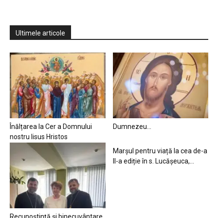
Ultimele articole
Înălțarea la Cer a Domnului
Dumnezeu…
nostru Iisus Hristos
Marșul pentru viață la cea de-a
II-a ediție în s. Lucășeuca,...
Recunoștință și binecuvântare