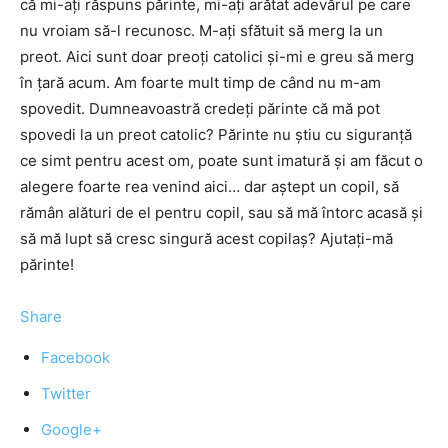
că mi-ați răspuns părinte, mi-ați arătat adevărul pe care
nu vroiam să-l recunosc. M-ați sfătuit să merg la un
preot. Aici sunt doar preoți catolici și-mi e greu să merg
în țară acum. Am foarte mult timp de când nu m-am
spovedit. Dumneavoastră credeți părinte că mă pot
spovedi la un preot catolic? Părinte nu știu cu siguranță
ce simt pentru acest om, poate sunt imatură și am făcut o
alegere foarte rea venind aici… dar aștept un copil, să
rămân alături de el pentru copil, sau să mă întorc acasă și
să mă lupt să cresc singură acest copilaș? Ajutați-mă
părinte!
Share
Facebook
Twitter
Google+