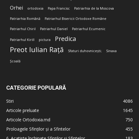
Orhei
ortodoxia
Papa Francisc
Patriarhia de la Moscova
Patriarhia Română
Patriarhul Bisericii Ortodoxe Române
Patriarhul Chiril
Patriarhul Daniel
Patriarhul Ecumenic
Predica
Patriarhul Kirill
pictura
Preot Iulian Rață
Sfaturi duhovnicești;
Sinaxa
Școală
CATEGORIE POPULARĂ
Stiri
4086
Articole preluate
1645
Articole Ortodoxia.md
750
Proloagele Sfinților și a Sfintelor
455
6. Acatiste închinate Sfinților și Sfintelor
183