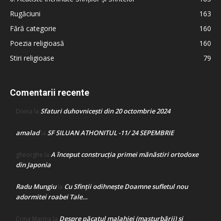
Rugăciuni
163
Fără categorie
160
Poezia religioasă
160
Stiri religioase
79
Comentarii recente
Sfaturi duhovnicești din 20 octombrie 2024
Doina
la
amalad
SF SILUAN ATHONITUL -11/ 24 SEPEMBRIE
la
A început construcţia primei mănăstiri ortodoxe
gheorghe
la
din Japonia
Radu Mungiu
Cu Sfinții odihnește Doamne sufletul nou
la
adormitei roabei Tale…
Despre păcatul malahiei (masturbării) şi
Crina Marina
la