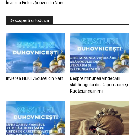
Învierea Fiului văduvei din Nain
Descoperă ortodoxia
Învierea Fiului văduvei din Nain
Despre minunea vindecării
slăbănogului din Capernaum și
Rugăciunea inimii