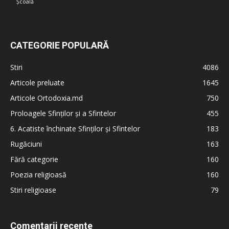
Școală
CATEGORIE POPULARĂ
Stiri
4086
Articole preluate
1645
Articole Ortodoxia.md
750
Proloagele Sfinților și a Sfintelor
455
6. Acatiste închinate Sfinților și Sfintelor
183
Rugăciuni
163
Fără categorie
160
Poezia religioasă
160
Stiri religioase
79
Comentarii recente