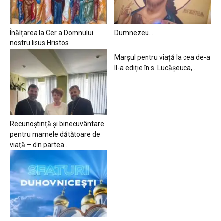
Înălțarea la Cer a Domnului
Dumnezeu…
nostru Iisus Hristos
Marșul pentru viață la cea de-a
II-a ediție în s. Lucășeuca,...
Recunoștință și binecuvântare
pentru mamele dătătoare de
viață – din partea...