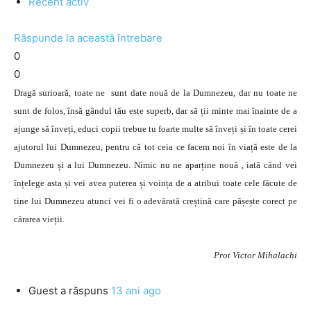
Recent activ
Răspunde la această întrebare
0
0
Dragă surioară, toate ne sunt date nouă de la Dumnezeu, dar nu toate ne
sunt de folos, însă gândul tău este superb, dar să ții minte mai înainte de a
ajunge să înveți, educi copii trebue tu foarte multe să înveți și în toate cerei
ajutorul lui Dumnezeu, pentru că tot ceia ce facem noi în viață este de la
Dumnezeu și a lui Dumnezeu. Nimic nu ne aparține nouă , iată când vei
înțelege asta și vei avea puterea și voința de a atribui toate cele făcute de
tine lui Dumnezeu atunci vei fi o adevărată creștină care pășește corect pe
cărarea vieții.
Prot Victor Mihalachi
Guest
a răspuns
13 ani ago