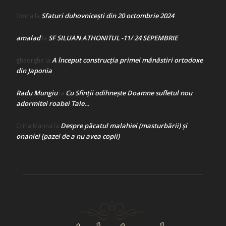
Sfaturi duhovnicești din 20 octombrie 2024
Doina
la
amalad
SF SILUAN ATHONITUL -11/ 24 SEPEMBRIE
la
A început construcţia primei mănăstiri ortodoxe
gheorghe
la
din Japonia
Radu Mungiu
Cu Sfinții odihnește Doamne sufletul nou
la
adormitei roabei Tale…
Despre păcatul malahiei (masturbării) şi
Crina Marina
la
onaniei (pazei de a nu avea copii)