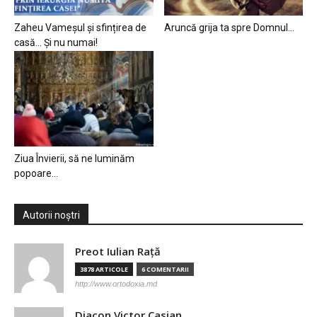
Zaheu Vameșul și sfințirea de
Aruncă grija ta spre Domnul…
casă… Și nu numai!
Ziua Învierii, să ne luminăm
popoare…
Autorii noștri
Preot Iulian Raţă
3878 ARTICOLE
6 COMENTARII
http://www.ortodoxia.md
Diacon Victor Casian