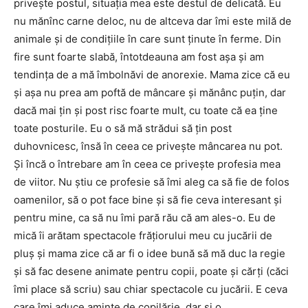
priveşte postul, situaţia mea este destul de delicată. Eu
nu mănînc carne deloc, nu de altceva dar îmi este milă de
animale şi de condiţiile în care sunt ţinute în ferme. Din
fire sunt foarte slabă, întotdeauna am fost aşa şi am
tendinţa de a mă îmbolnăvi de anorexie. Mama zice că eu
şi aşa nu prea am poftă de mâncare şi mănânc puţin, dar
dacă mai ţin şi post risc foarte mult, cu toate că ea ţine
toate posturile. Eu o să mă strădui să ţin post
duhovnicesc, însă în ceea ce priveşte mâncarea nu pot.
Şi încă o întrebare am în ceea ce priveşte profesia mea
de viitor. Nu ştiu ce profesie să îmi aleg ca să fie de folos
oamenilor, să o pot face bine şi să fie ceva interesant şi
pentru mine, ca să nu îmi pară rău că am ales-o. Eu de
mică îi arătam spectacole frăţiorului meu cu jucării de
pluş şi mama zice că ar fi o idee bună să mă duc la regie
şi să fac desene animate pentru copii, poate şi cărţi (căci
îmi place să scriu) sau chiar spectacole cu jucării. E ceva
care îmi aduce aminte de copilărie, dar şi o