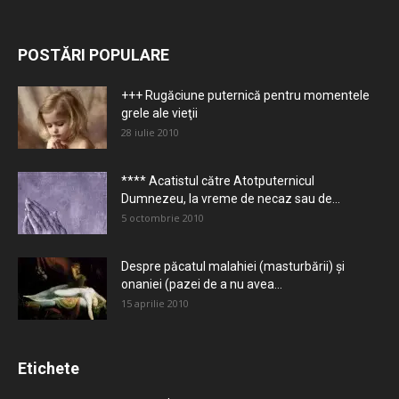
POSTĂRI POPULARE
+++ Rugăciune puternică pentru momentele
grele ale vieţii
28 iulie 2010
**** Acatistul către Atotputernicul
Dumnezeu, la vreme de necaz sau de...
5 octombrie 2010
Despre păcatul malahiei (masturbării) şi
onaniei (pazei de a nu avea...
15 aprilie 2010
Etichete