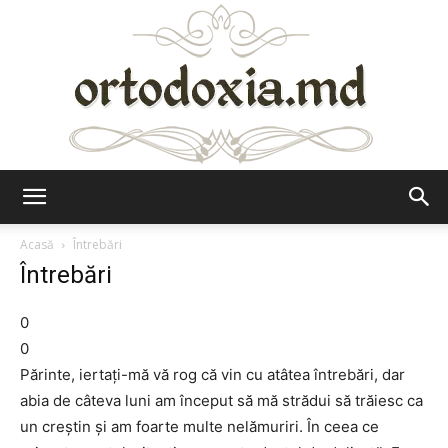
Ortodoxia.md
Acasă
Întrebări
Întrebări
0
0
Părinte, iertaţi-mă vă rog că vin cu atâtea întrebări, dar
abia de câteva luni am început să mă strădui să trăiesc ca
un creştin şi am foarte multe nelămuriri. În ceea ce