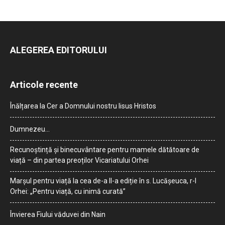
ALEGEREA EDITORULUI
Articole recente
Înălțarea la Cer a Domnului nostru Iisus Hristos
Dumnezeu…
Recunoștință și binecuvântare pentru mamele dătătoare de
viață – din partea preoților Vicariatului Orhei
Marșul pentru viață la cea de-a II-a ediție în s. Lucășeuca, r-l
Orhei: „Pentru viață, cu inimă curată”
Învierea Fiului văduvei din Nain