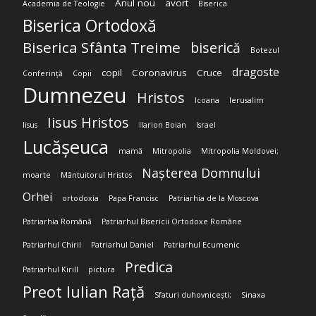
Anul nou
avort
Academia de Teologie
Biserica
Biserica Ortodoxă
Biserica Sfânta Treime
biserică
Botezul
dragoste
copil
Coronavirus
Cruce
Conferință
Copii
Dumnezeu
Hristos
Icoana
Ierusalim
Iisus Hristos
Iisus
Ilarion Boian
Israel
Lucășeuca
mamă
Mitropolia
Mitropolia Moldovei;
Nașterea Domnului
moarte
Mântuitorul Hristos
Orhei
ortodoxia
Papa Francisc
Patriarhia de la Moscova
Patriarhia Română
Patriarhul Bisericii Ortodoxe Române
Patriarhul Chiril
Patriarhul Daniel
Patriarhul Ecumenic
Predica
Patriarhul Kirill
pictura
Preot Iulian Rață
Sfaturi duhovnicești;
Sinaxa