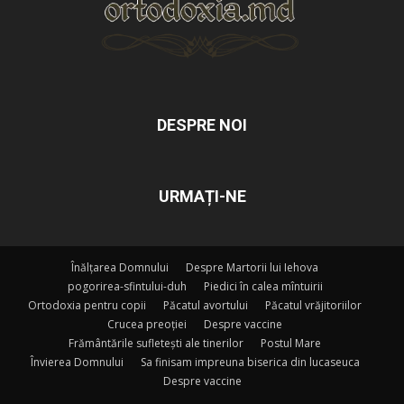
DESPRE NOI
URMAȚI-NE
Înălțarea Domnului
Despre Martorii lui Iehova
pogorirea-sfintului-duh
Piedici în calea mîntuirii
Ortodoxia pentru copii
Păcatul avortului
Păcatul vrăjitoriilor
Crucea preoției
Despre vaccine
Frământările sufletești ale tinerilor
Postul Mare
Învierea Domnului
Sa finisam impreuna biserica din lucaseuca
Despre vaccine