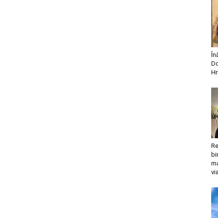
În
Do
Hr
Re
bi
ma
vi