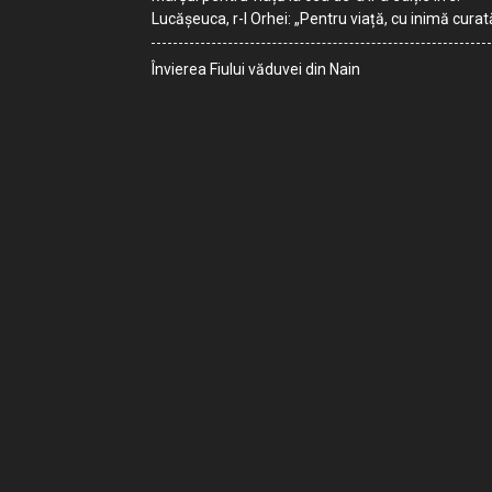
Lucășeuca, r-l Orhei: „Pentru viață, cu inimă curat
Învierea Fiului văduvei din Nain