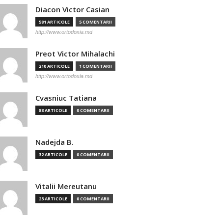
Diacon Victor Casian
581 ARTICOLE
5 COMENTARII
http://www.ortodoxia.md
Preot Victor Mihalachi
210 ARTICOLE
1 COMENTARII
http://www.ortodoxia.md
Cvasniuc Tatiana
88 ARTICOLE
0 COMENTARII
Nadejda B.
32 ARTICOLE
0 COMENTARII
Vitalii Mereutanu
23 ARTICOLE
0 COMENTARII