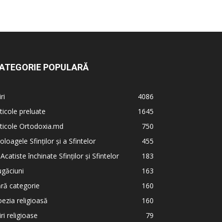
ATEGORIE POPULARĂ
iri
4086
ticole preluate
1645
ticole Ortodoxia.md
750
oloagele Sfinților și a Sfintelor
455
 Acatiste închinate Sfinților și Sfintelor
183
găciuni
163
ră categorie
160
ezia religioasă
160
iri religioase
79