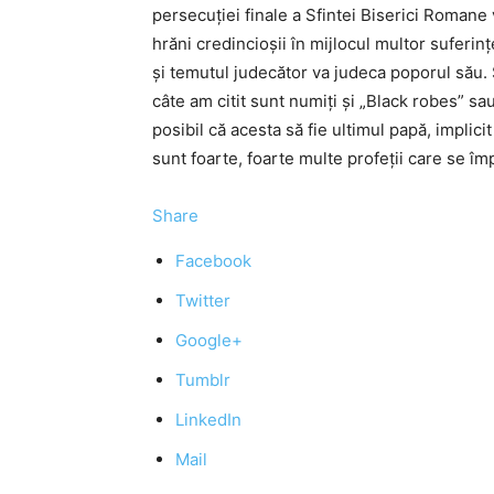
persecuţiei finale a Sfintei Biserici Roman
hrăni credincioşii în mijlocul multor suferin
şi temutul judecător va judeca poporul său. S
câte am citit sunt numiţi şi „Black robes” s
posibil că acesta să fie ultimul papă, implic
sunt foarte, foarte multe profeţii care se îm
Share
Facebook
Twitter
Google+
Tumblr
LinkedIn
Mail