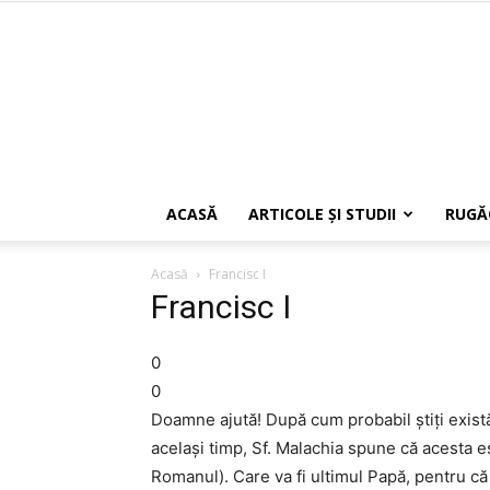
ACASĂ
ARTICOLE ŞI STUDII
RUGĂ
Acasă
Francisc I
Francisc I
0
0
Doamne ajută! După cum probabil ştiţi există
acelaşi timp, Sf. Malachia spune că acesta 
Romanul). Care va fi ultimul Papă, pentru că 