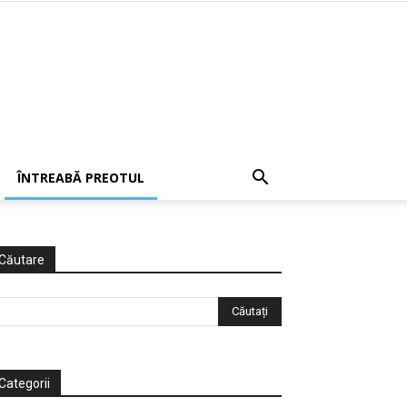
ÎNTREABĂ PREOTUL
Căutare
Categorii