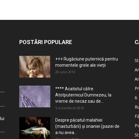
POSTĂRI POPULARE
C
+++ Rugăciune puternică pentru
St
momentele grele ale vieţii
Ar
28 iulie 2010
Ar
Pr
**** Acatistul către
Atotputernicul Dumnezeu, la
6.
vreme de necaz sau de...
Ru
5 octombrie 2010
Fă
lui
Despre păcatul malahiei
Po
(masturbării) şi onaniei (pazei de
a nu avea...
St