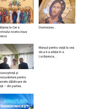
ălțarea la Cer a
Dumnezeu…
mnului nostru Iisus
istos
Marșul pentru viață la cea
de-a II-a ediție în s.
Lucășeuca,...
cunoștință și
necuvântare pentru
mele dătătoare de
ață – din partea...