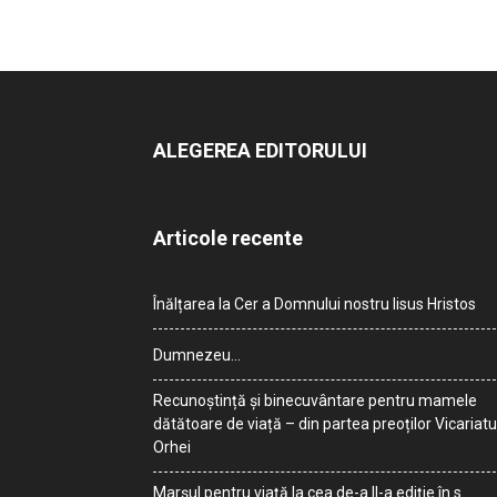
ALEGEREA EDITORULUI
Articole recente
Înălțarea la Cer a Domnului nostru Iisus Hristos
Dumnezeu…
Recunoștință și binecuvântare pentru mamele
dătătoare de viață – din partea preoților Vicariatu
Orhei
Marșul pentru viață la cea de-a II-a ediție în s.