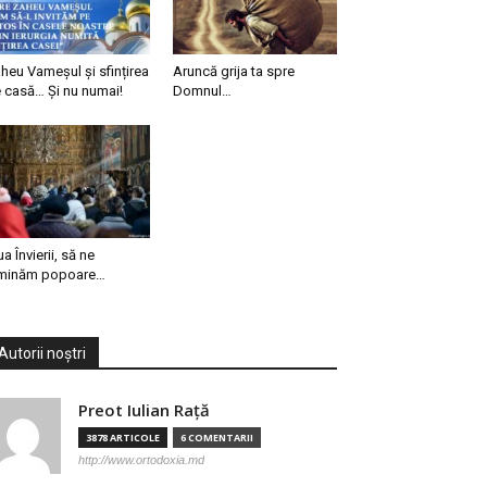
heu Vameșul și sfințirea
Aruncă grija ta spre
 casă… Și nu numai!
Domnul…
ua Învierii, să ne
minăm popoare…
Autorii noștri
Preot Iulian Raţă
3878 ARTICOLE
6 COMENTARII
http://www.ortodoxia.md