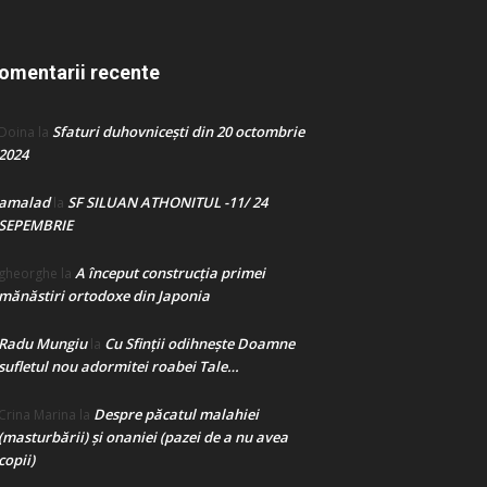
omentarii recente
Sfaturi duhovnicești din 20 octombrie
Doina
la
2024
amalad
SF SILUAN ATHONITUL -11/ 24
la
SEPEMBRIE
A început construcţia primei
gheorghe
la
mănăstiri ortodoxe din Japonia
Radu Mungiu
Cu Sfinții odihnește Doamne
la
sufletul nou adormitei roabei Tale…
Despre păcatul malahiei
Crina Marina
la
(masturbării) şi onaniei (pazei de a nu avea
copii)