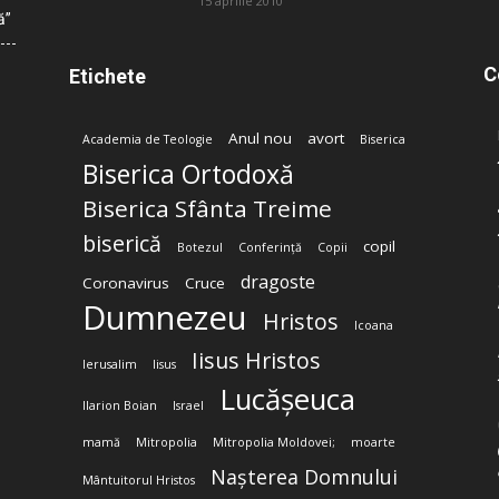
15 aprilie 2010
ă”
C
Etichete
Anul nou
avort
Academia de Teologie
Biserica
Biserica Ortodoxă
Biserica Sfânta Treime
biserică
copil
Botezul
Conferință
Copii
dragoste
Coronavirus
Cruce
Dumnezeu
Hristos
Icoana
Iisus Hristos
Ierusalim
Iisus
Lucășeuca
Ilarion Boian
Israel
mamă
Mitropolia
Mitropolia Moldovei;
moarte
Nașterea Domnului
Mântuitorul Hristos