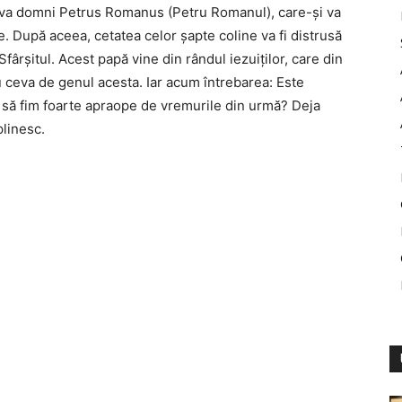
e va domni Petrus Romanus (Petru Romanul), care-şi va
ţe. După aceea, cetatea celor şapte coline va fi distrusă
fârşitul. Acest papă vine din rândul iezuiţilor, care din
au ceva de genul acesta. Iar acum întrebarea: Este
it să fim foarte apraope de vremurile din urmă? Deja
plinesc.