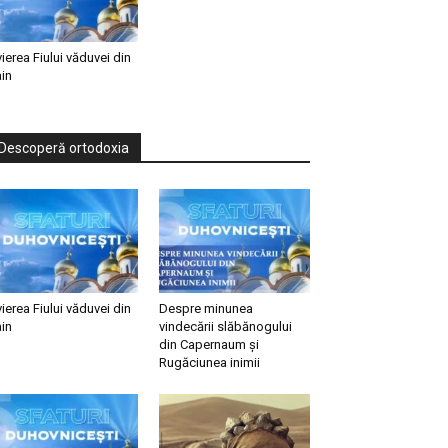
vierea Fiului văduvei din
in
Descoperă ortodoxia
vierea Fiului văduvei din
Despre minunea
in
vindecării slăbănogului
din Capernaum și
Rugăciunea inimii