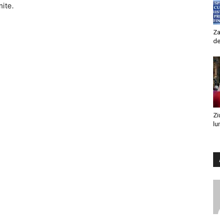
mite.
Za
de
Zi
lu