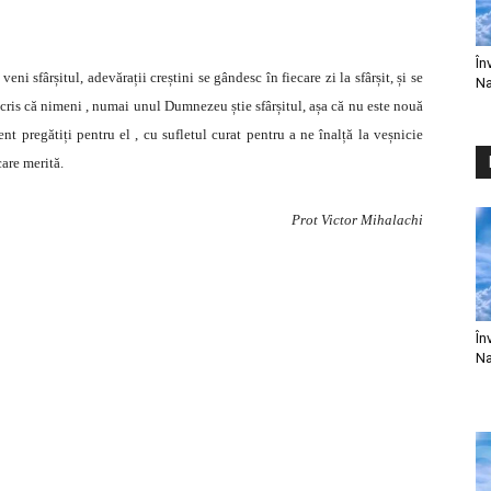
În
veni sfârșitul, adevărații creștini se gândesc în fiecare zi la sfârșit, și se
Na
e scris că nimeni , numai unul Dumnezeu știe sfârșitul, așa că nu este nouă
t pregătiți pentru el , cu sufletul curat pentru a ne înalță la veșnicie
are merită.
Prot Victor Mihalachi
În
Na