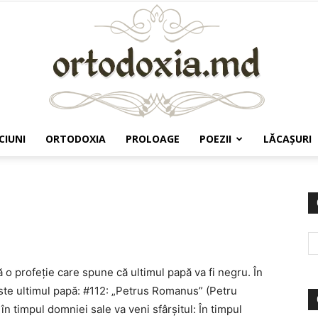
CIUNI
ORTODOXIA
PROLOAGE
POEZII
LĂCAŞURI
Ortodoxia.md
 o profeţie care spune că ultimul papă va fi negru. În
este ultimul papă: #112: „Petrus Romanus” (Petru
în timpul domniei sale va veni sfârşitul: În timpul