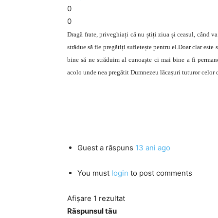
0
0
Dragă frate, priveghiați că nu știți ziua și ceasul, când va 
strădue să fie pregătiți sufletește pentru el.Doar clar est
bine să ne străduim al cunoaște ci mai bine a fi permanen
acolo unde nea pregătit Dumnezeu lăcașuri tuturor celor c
Guest
a răspuns
13 ani ago
You must
login
to post comments
Afișare 1 rezultat
Răspunsul tău