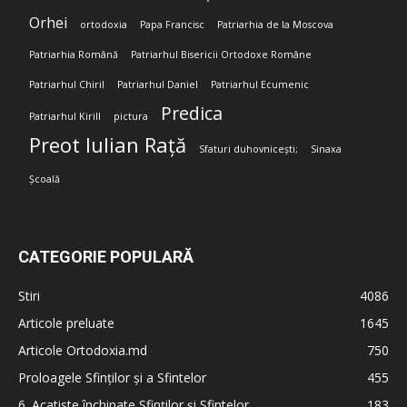
Orhei
ortodoxia
Papa Francisc
Patriarhia de la Moscova
Patriarhia Română
Patriarhul Bisericii Ortodoxe Române
Patriarhul Chiril
Patriarhul Daniel
Patriarhul Ecumenic
Predica
Patriarhul Kirill
pictura
Preot Iulian Rață
Sfaturi duhovnicești;
Sinaxa
Școală
CATEGORIE POPULARĂ
Stiri
4086
Articole preluate
1645
Articole Ortodoxia.md
750
Proloagele Sfinților și a Sfintelor
455
6. Acatiste închinate Sfinților și Sfintelor
183