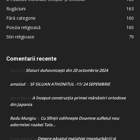
Rugăciuni
163
Fără categorie
160
Poezia religioasă
160
Stiri religioase
79
Comentarii recente
Sfaturi duhovnicești din 20 octombrie 2024
Doina
la
amalad
SF SILUAN ATHONITUL -11/ 24 SEPEMBRIE
la
A început construcţia primei mănăstiri ortodoxe
gheorghe
la
din Japonia
Radu Mungiu
Cu Sfinții odihnește Doamne sufletul nou
la
adormitei roabei Tale…
Despre păcatul malahiei (masturbării) şi
Crina Marina
la