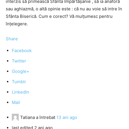
interzis să primească Sfânta Împărtăşanie , să ia anaforă
sau aghiazmă, o altă opinie este : că nu au voie să intre în
Sfânta Biserică. Cum e corect? Vă mulţumesc pentru
înţelegere.
Share
Facebook
Twitter
Google+
Tumblr
LinkedIn
Mail
Tatiana
a întrebat
13 ani ago
last edited 2 ani ago