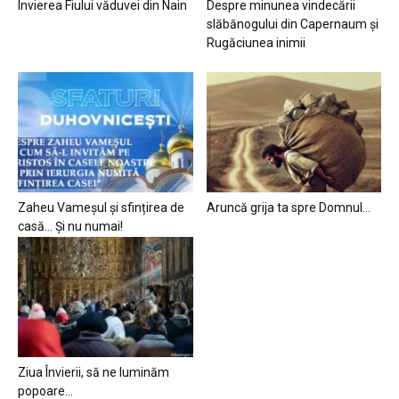
Învierea Fiului văduvei din Nain
Despre minunea vindecării
slăbănogului din Capernaum și
Rugăciunea inimii
Zaheu Vameșul și sfințirea de
Aruncă grija ta spre Domnul…
casă… Și nu numai!
Ziua Învierii, să ne luminăm
popoare…