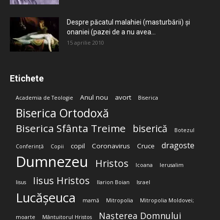
Despre păcatul malahiei (masturbării) şi
onaniei (pazei de a nu avea...
15 aprilie 2010
Etichete
Anul nou
avort
Academia de Teologie
Biserica
Biserica Ortodoxă
Biserica Sfânta Treime
biserică
Botezul
dragoste
copil
Coronavirus
Cruce
Conferință
Copii
Dumnezeu
Hristos
Icoana
Ierusalim
Iisus Hristos
Iisus
Ilarion Boian
Israel
Lucășeuca
mamă
Mitropolia
Mitropolia Moldovei;
Nașterea Domnului
moarte
Mântuitorul Hristos