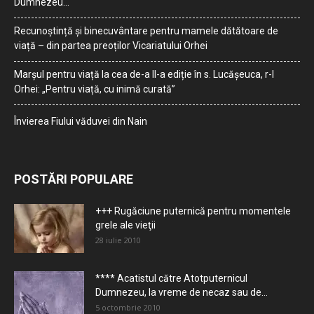
Dumnezeu…
Recunoștință și binecuvântare pentru mamele dătătoare de
viață – din partea preoților Vicariatului Orhei
Marșul pentru viață la cea de-a II-a ediție în s. Lucășeuca, r-l
Orhei: „Pentru viață, cu inimă curată”
Învierea Fiului văduvei din Nain
POSTĂRI POPULARE
+++ Rugăciune puternică pentru momentele
grele ale vieţii
28 iulie 2010
**** Acatistul către Atotputernicul
Dumnezeu, la vreme de necaz sau de...
5 octombrie 2010