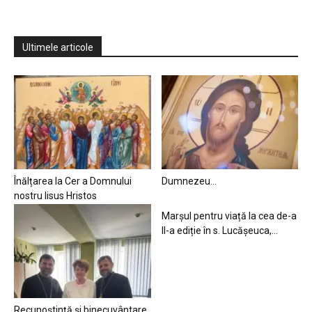
Ultimele articole
Înălțarea la Cer a Domnului
Dumnezeu…
nostru Iisus Hristos
Marșul pentru viață la cea de-a
II-a ediție în s. Lucășeuca,...
Recunoștință și binecuvântare