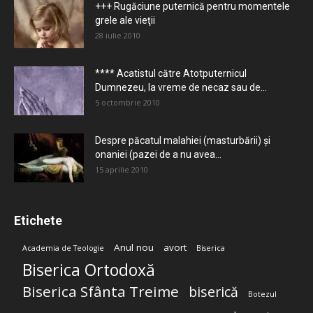
+++ Rugăciune puternică pentru momentele
grele ale vieţii
28 iulie 2010
**** Acatistul către Atotputernicul
Dumnezeu, la vreme de necaz sau de...
5 octombrie 2010
Despre păcatul malahiei (masturbării) şi
onaniei (pazei de a nu avea...
15 aprilie 2010
Etichete
Anul nou
avort
Academia de Teologie
Biserica
Biserica Ortodoxă
Biserica Sfânta Treime
biserică
Botezul