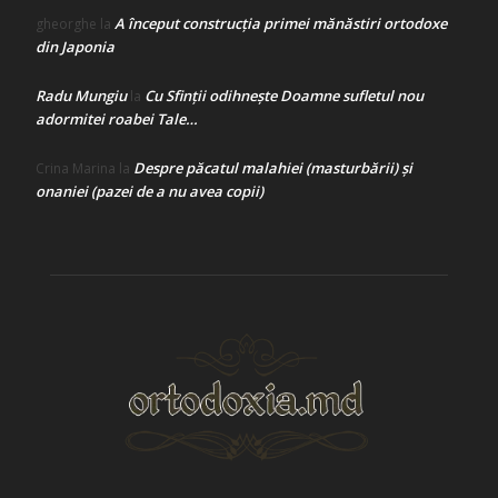
A început construcţia primei mănăstiri ortodoxe
gheorghe
la
din Japonia
Radu Mungiu
Cu Sfinții odihnește Doamne sufletul nou
la
adormitei roabei Tale…
Despre păcatul malahiei (masturbării) şi
Crina Marina
la
onaniei (pazei de a nu avea copii)