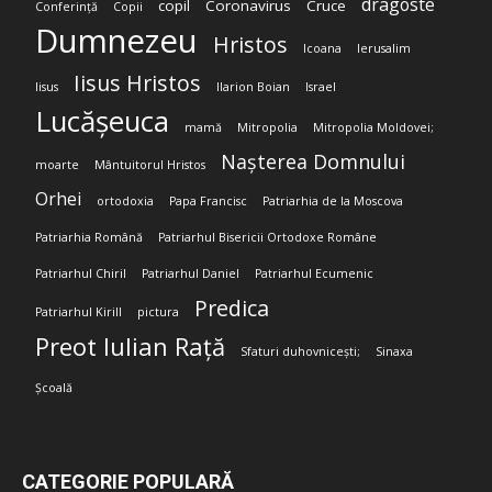
dragoste
copil
Coronavirus
Cruce
Conferință
Copii
Dumnezeu
Hristos
Icoana
Ierusalim
Iisus Hristos
Iisus
Ilarion Boian
Israel
Lucășeuca
mamă
Mitropolia
Mitropolia Moldovei;
Nașterea Domnului
moarte
Mântuitorul Hristos
Orhei
ortodoxia
Papa Francisc
Patriarhia de la Moscova
Patriarhia Română
Patriarhul Bisericii Ortodoxe Române
Patriarhul Chiril
Patriarhul Daniel
Patriarhul Ecumenic
Predica
Patriarhul Kirill
pictura
Preot Iulian Rață
Sfaturi duhovnicești;
Sinaxa
Școală
CATEGORIE POPULARĂ