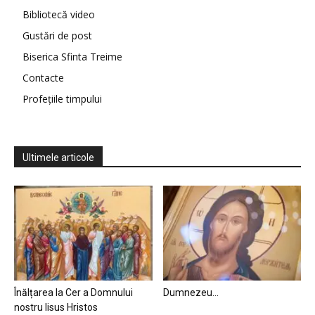
Bibliotecă video
Gustări de post
Biserica Sfinta Treime
Contacte
Profețiile timpului
Ultimele articole
Înălțarea la Cer a Domnului
Dumnezeu…
nostru Iisus Hristos