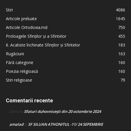
Stiri
4086
Articole preluate
1645
Articole Ortodoxia.md
750
Proloagele Sfinților și a Sfintelor
455
6. Acatiste închinate Sfinților și Sfintelor
183
Rugăciuni
163
Fără categorie
160
Poezia religioasă
160
Stiri religioase
79
Comentarii recente
Sfaturi duhovnicești din 20 octombrie 2024
Doina
la
amalad
SF SILUAN ATHONITUL -11/ 24 SEPEMBRIE
la