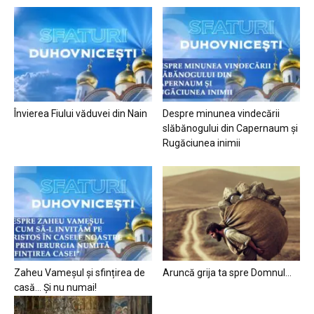
Învierea Fiului văduvei din Nain
Despre minunea vindecării
slăbănogului din Capernaum și
Rugăciunea inimii
Zaheu Vameșul și sfințirea de
Aruncă grija ta spre Domnul…
casă… Și nu numai!