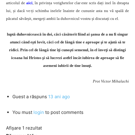
articolul de
aici
, în privința verighetelor clar este scris dați inel în dreapta
lui, și dacă ve-ți schimba inelele înainte de cununie asta nu vă spală de
păcatul săvârșit, mergeți ambii la duhovnicul vostru și discutați cu el.
luptă duhovnicească în doi, căci căsătorit fiind ai şansa de a nu fi singur
atunci când eşti lovit, căci cel de lângă tine e aproape şi te ajută să te
ridici. Prin cel de lângă tine îţi cunoşti semenul, în el înveţi să distingi
icoana lui Hristos şi să lucrezi astfel încât iubirea de aproape să fie
asemeni iubirii de tine însuţi.
Prot Victor Mihalachi
Guest
a răspuns
13 ani ago
You must
login
to post comments
Afișare 1 rezultat