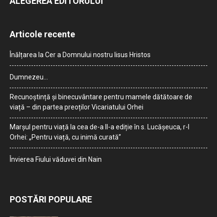
ALEGEREA EDITORULUI
Articole recente
Înălțarea la Cer a Domnului nostru Iisus Hristos
Dumnezeu…
Recunoștință și binecuvântare pentru mamele dătătoare de
viață – din partea preoților Vicariatului Orhei
Marșul pentru viață la cea de-a II-a ediție în s. Lucășeuca, r-l
Orhei: „Pentru viață, cu inimă curată”
Învierea Fiului văduvei din Nain
POSTĂRI POPULARE