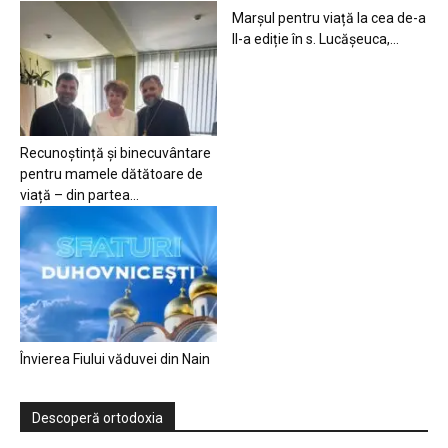
Marșul pentru viață la cea de-a
II-a ediție în s. Lucășeuca,...
Recunoștință și binecuvântare
pentru mamele dătătoare de
viață – din partea...
Învierea Fiului văduvei din Nain
Descoperă ortodoxia