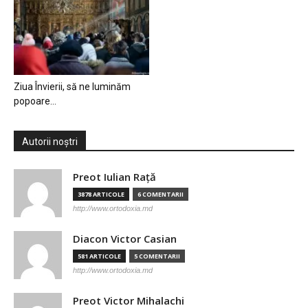
Ziua Învierii, să ne luminăm
popoare…
Autorii noștri
Preot Iulian Raţă
3878 ARTICOLE
6 COMENTARII
http://www.ortodoxia.md
Diacon Victor Casian
581 ARTICOLE
5 COMENTARII
http://www.ortodoxia.md
Preot Victor Mihalachi