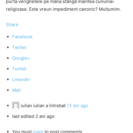
purta verighetele pe mâna stângă înaintea cununiei
religioase. Este vreun impediment canonic? Mulţumim.
Share
Facebook
Twitter
Google+
Tumblr
LinkedIn
Mail
iulian iulian
a întrebat
13 ani ago
last edited 2 ani ago
You must
login
to post comments