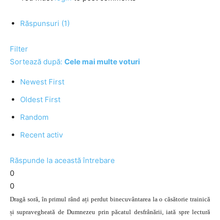
Răspunsuri (1)
Filter
Sortează după:
Cele mai multe voturi
Newest First
Oldest First
Random
Recent activ
Răspunde la această întrebare
0
0
Dragă soră, în primul rând ați perdut binecuvântarea la o căsătorie trainică
și supravegheată de Dumnezeu prin păcatul desfrânării, iată spre lectură