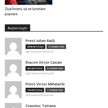
Ziua Învierii, să ne luminăm
popoare…
Autorii noștri
Preot Iulian Raţă
3878 ARTICOLE
6 COMENTARII
http://www.ortodoxia.md
Diacon Victor Casian
581 ARTICOLE
5 COMENTARII
http://www.ortodoxia.md
Preot Victor Mihalachi
210 ARTICOLE
1 COMENTARII
http://www.ortodoxia.md
Cvasniuc Tatiana