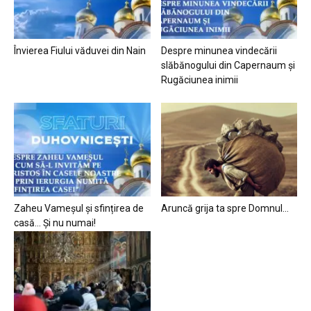
Învierea Fiului văduvei din Nain
Despre minunea vindecării
slăbănogului din Capernaum și
Rugăciunea inimii
Zaheu Vameșul și sfințirea de
Aruncă grija ta spre Domnul…
casă… Și nu numai!