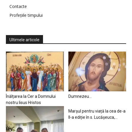
Contacte
Profețiile timpului
Ultimele articole
Înălțarea la Cer a Domnului
Dumnezeu…
nostru Iisus Hristos
Marșul pentru viață la cea de-a
II-a ediție în s. Lucășeuca,...