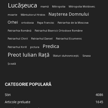
Lucășeuca
mamă
Mitropolia
Mitropolia Moldovei;
Nașterea Domnului
moarte
Mântuitorul Hristos
Orhei
ortodoxia
Papa Francisc
Patriarhia de la Moscova
Patriarhia Română
Patriarhul Bisericii Ortodoxe Române
Patriarhul Chiril
Patriarhul Daniel
Patriarhul Ecumenic
Predica
Patriarhul Kirill
pictura
Preot Iulian Rață
Sfaturi duhovnicești;
Sinaxa
Școală
CATEGORIE POPULARĂ
Stiri
4086
Articole preluate
1645