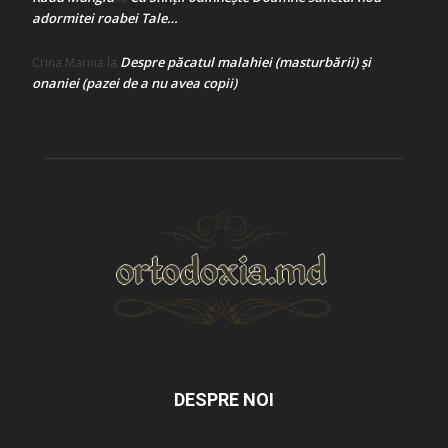
adormitei roabei Tale…
Despre păcatul malahiei (masturbării) şi
Crina Marina
la
onaniei (pazei de a nu avea copii)
DESPRE NOI