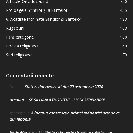
Articole Ortodoxia.md
750
Proloagele Sfinților și a Sfintelor
455
6. Acatiste închinate Sfinților și Sfintelor
183
Rugăciuni
163
Fără categorie
160
Poezia religioasă
160
Stiri religioase
79
Comentarii recente
Sfaturi duhovnicești din 20 octombrie 2024
Doina
la
amalad
SF SILUAN ATHONITUL -11/ 24 SEPEMBRIE
la
A început construcţia primei mănăstiri ortodoxe
gheorghe
la
din Japonia
Radu Mungiu
Cu Sfinții odihnește Doamne sufletul nou
la