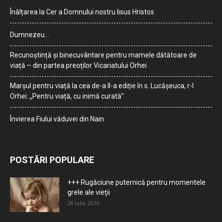
Înălțarea la Cer a Domnului nostru Iisus Hristos
Dumnezeu…
Recunoștință și binecuvântare pentru mamele dătătoare de
viață – din partea preoților Vicariatului Orhei
Marșul pentru viață la cea de-a II-a ediție în s. Lucășeuca, r-l
Orhei: „Pentru viață, cu inimă curată”
Învierea Fiului văduvei din Nain
POSTĂRI POPULARE
+++ Rugăciune puternică pentru momentele
grele ale vieţii
28 iulie 2010