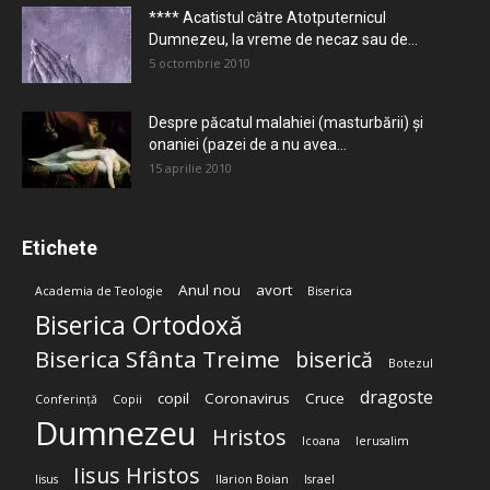
**** Acatistul către Atotputernicul
Dumnezeu, la vreme de necaz sau de...
5 octombrie 2010
Despre păcatul malahiei (masturbării) şi
onaniei (pazei de a nu avea...
15 aprilie 2010
Etichete
Anul nou
avort
Academia de Teologie
Biserica
Biserica Ortodoxă
Biserica Sfânta Treime
biserică
Botezul
dragoste
copil
Coronavirus
Cruce
Conferință
Copii
Dumnezeu
Hristos
Icoana
Ierusalim
Iisus Hristos
Iisus
Ilarion Boian
Israel