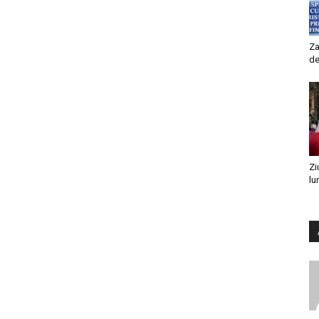
Za
de
Zi
lu