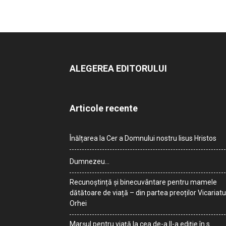
ALEGEREA EDITORULUI
Articole recente
Înălțarea la Cer a Domnului nostru Iisus Hristos
Dumnezeu…
Recunoștință și binecuvântare pentru mamele
dătătoare de viață – din partea preoților Vicariatu
Orhei
Marșul pentru viață la cea de-a II-a ediție în s.