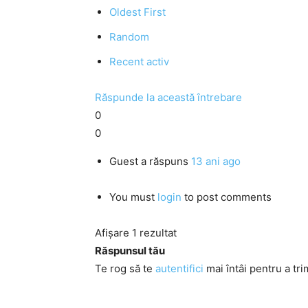
Oldest First
Random
Recent activ
Răspunde la această întrebare
0
0
Guest
a răspuns
13 ani ago
You must
login
to post comments
Afișare 1 rezultat
Răspunsul tău
Te rog să te
autentifici
mai întâi pentru a tri