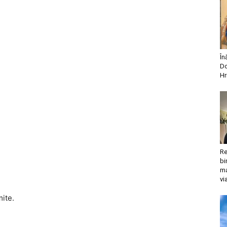
În
Do
Hr
Re
bi
ma
vi
mite.