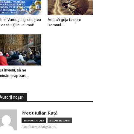
heu Vameșul și sfințirea
Aruncă grija ta spre
 casă… Și nu numai!
Domnul…
ua Învierii, să ne
minăm popoare…
Autorii noștri
Preot Iulian Raţă
3878 ARTICOLE
6 COMENTARII
http://www.ortodoxia.md