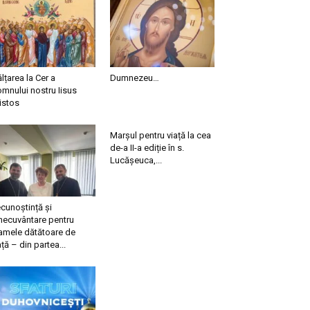
ălțarea la Cer a
Dumnezeu…
mnului nostru Iisus
istos
Marșul pentru viață la cea
de-a II-a ediție în s.
Lucășeuca,...
cunoștință și
necuvântare pentru
mele dătătoare de
ață – din partea...