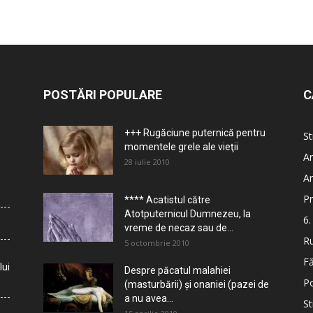
POSTĂRI POPULARE
C
+++ Rugăciune puternică pentru
St
momentele grele ale vieţii
Ar
28 iulie 2010
Ar
Pr
**** Acatistul către
Atotputernicul Dumnezeu, la
6.
vreme de necaz sau de...
Ru
5 octombrie 2010
Fă
lui
Despre păcatul malahiei
Po
(masturbării) şi onaniei (pazei de
a nu avea...
St