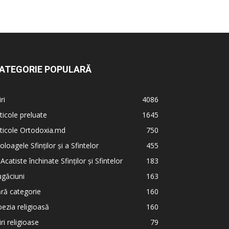
ATEGORIE POPULARĂ
iri
4086
ticole preluate
1645
ticole Ortodoxia.md
750
oloagele Sfinților și a Sfintelor
455
 Acatiste închinate Sfinților și Sfintelor
183
găciuni
163
ră categorie
160
ezia religioasă
160
iri religioase
79