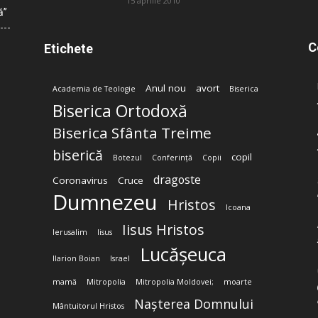
15 aprilie 2010
ă”
C
Etichete
Anul nou
avort
Academia de Teologie
Biserica
Biserica Ortodoxă
Biserica Sfânta Treime
biserică
copil
Botezul
Conferință
Copii
dragoste
Coronavirus
Cruce
Dumnezeu
Hristos
Icoana
Iisus Hristos
Ierusalim
Iisus
Lucășeuca
Ilarion Boian
Israel
mamă
Mitropolia
Mitropolia Moldovei;
moarte
Nașterea Domnului
Mântuitorul Hristos