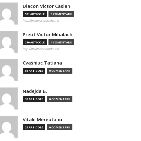
Diacon Victor Casian
581 ARTICOLE
5 COMENTARII
http://www.ortodoxia.md
Preot Victor Mihalachi
210 ARTICOLE
1 COMENTARII
http://www.ortodoxia.md
Cvasniuc Tatiana
88 ARTICOLE
0 COMENTARII
Nadejda B.
32 ARTICOLE
0 COMENTARII
Vitalii Mereutanu
23 ARTICOLE
0 COMENTARII