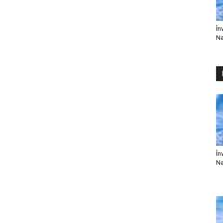
În
Na
În
Na