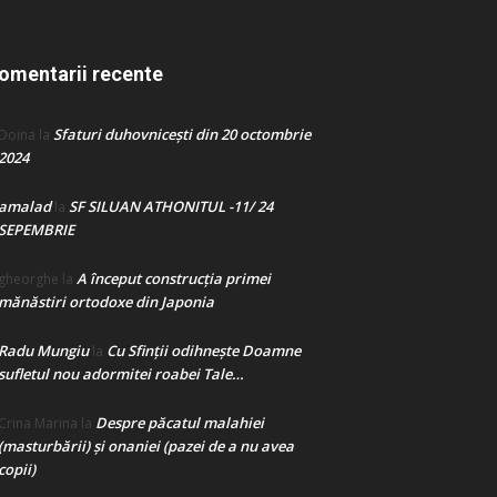
omentarii recente
Sfaturi duhovnicești din 20 octombrie
Doina
la
2024
amalad
SF SILUAN ATHONITUL -11/ 24
la
SEPEMBRIE
A început construcţia primei
gheorghe
la
mănăstiri ortodoxe din Japonia
Radu Mungiu
Cu Sfinții odihnește Doamne
la
sufletul nou adormitei roabei Tale…
Despre păcatul malahiei
Crina Marina
la
(masturbării) şi onaniei (pazei de a nu avea
copii)