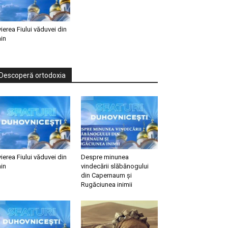
vierea Fiului văduvei din
in
Descoperă ortodoxia
vierea Fiului văduvei din
Despre minunea
in
vindecării slăbănogului
din Capernaum și
Rugăciunea inimii