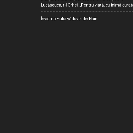
Lucășeuca, r-l Orhei: „Pentru viață, cu inimă curat
Învierea Fiului văduvei din Nain