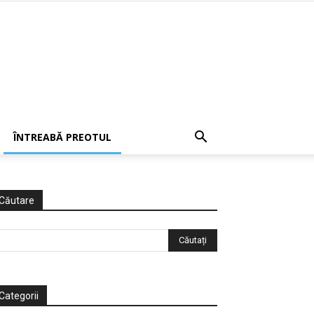
ÎNTREABĂ PREOTUL
Căutare
Categorii