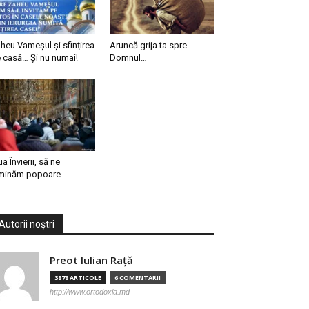
heu Vameșul și sfințirea
Aruncă grija ta spre
 casă… Și nu numai!
Domnul…
ua Învierii, să ne
minăm popoare…
Autorii noștri
Preot Iulian Raţă
3878 ARTICOLE
6 COMENTARII
http://www.ortodoxia.md