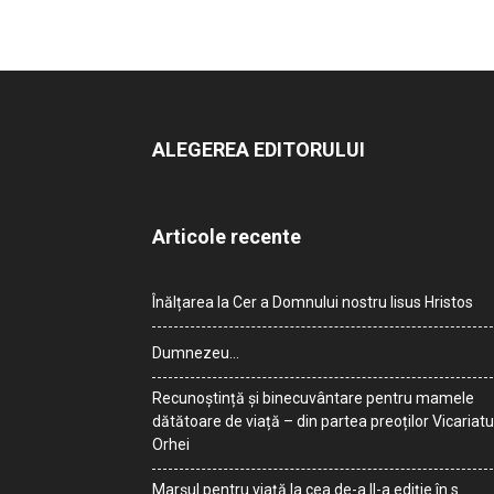
ALEGEREA EDITORULUI
Articole recente
Înălțarea la Cer a Domnului nostru Iisus Hristos
Dumnezeu…
Recunoștință și binecuvântare pentru mamele
dătătoare de viață – din partea preoților Vicariatu
Orhei
Marșul pentru viață la cea de-a II-a ediție în s.