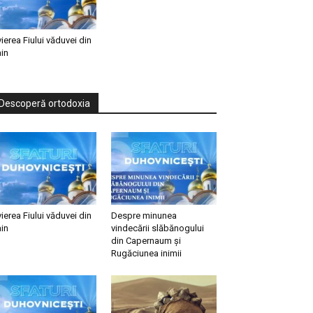
vierea Fiului văduvei din
in
Descoperă ortodoxia
vierea Fiului văduvei din
Despre minunea
in
vindecării slăbănogului
din Capernaum și
Rugăciunea inimii