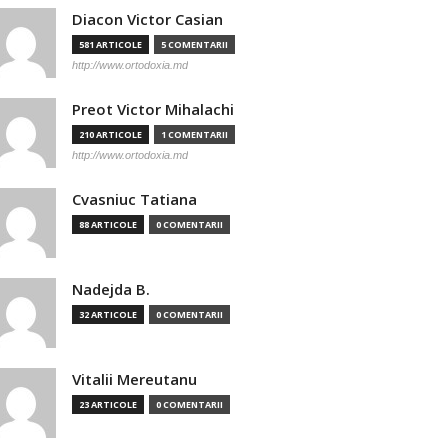
Diacon Victor Casian
581 ARTICOLE
5 COMENTARII
http://www.ortodoxia.md
Preot Victor Mihalachi
210 ARTICOLE
1 COMENTARII
http://www.ortodoxia.md
Cvasniuc Tatiana
88 ARTICOLE
0 COMENTARII
Nadejda B.
32 ARTICOLE
0 COMENTARII
Vitalii Mereutanu
23 ARTICOLE
0 COMENTARII