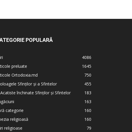
ATEGORIE POPULARĂ
iri
4086
ticole preluate
1645
ticole Ortodoxia.md
750
oloagele Sfinților și a Sfintelor
455
 Acatiste închinate Sfinților și Sfintelor
183
găciuni
163
ră categorie
160
ezia religioasă
160
iri religioase
79