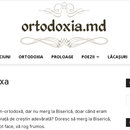
CIUNI
ORTODOXIA
PROLOAGE
POEZII
LĂCAŞURI
Ortodoxia.md
oxa
tin-ortodoxă, dar nu merg la Biserică, doar când eram
 viaţă de creştin adevărată? Doresc să merg la Biserică,
ot face, vă rog frumos.