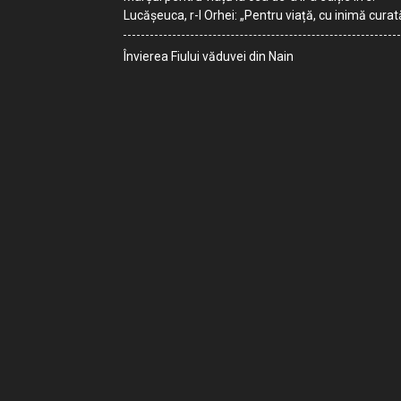
Lucășeuca, r-l Orhei: „Pentru viață, cu inimă curat
Învierea Fiului văduvei din Nain