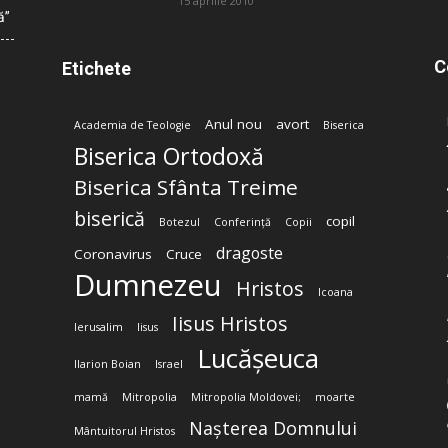
15 aprilie 2010
ă”
C
Etichete
Anul nou
avort
Academia de Teologie
Biserica
Biserica Ortodoxă
Biserica Sfânta Treime
biserică
copil
Botezul
Conferință
Copii
dragoste
Coronavirus
Cruce
Dumnezeu
Hristos
Icoana
Iisus Hristos
Ierusalim
Iisus
Lucășeuca
Ilarion Boian
Israel
mamă
Mitropolia
Mitropolia Moldovei;
moarte
Nașterea Domnului
Mântuitorul Hristos