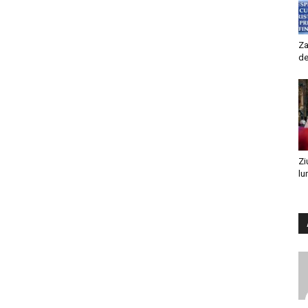
Za
de
Zi
lu