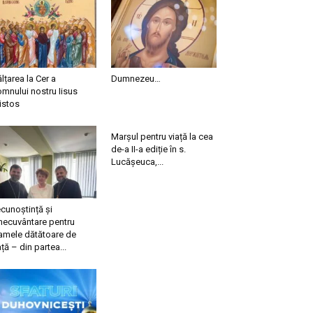
ălțarea la Cer a
Dumnezeu…
mnului nostru Iisus
istos
Marșul pentru viață la cea
de-a II-a ediție în s.
Lucășeuca,...
cunoștință și
necuvântare pentru
mele dătătoare de
ață – din partea...