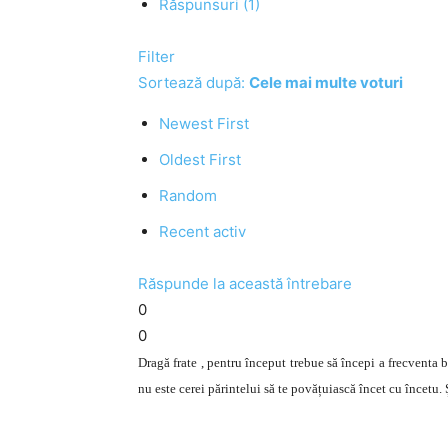
Răspunsuri (1)
Filter
Sortează după:
Cele mai multe voturi
Newest First
Oldest First
Random
Recent activ
Răspunde la această întrebare
0
0
Dragă frate , pentru început trebue să începi a frecventa b
nu este cerei părintelui să te povățuiască încet cu încetu.