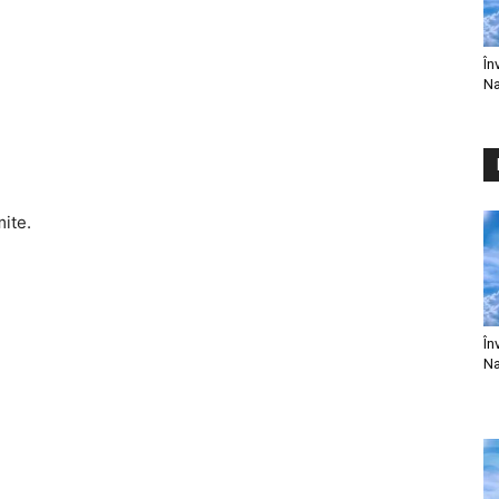
În
Na
mite.
În
Na