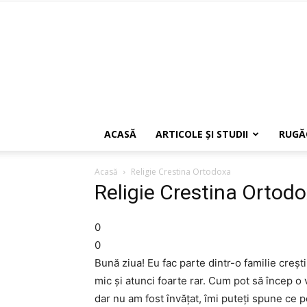
ACASĂ
ARTICOLE ŞI STUDII
RUGĂ
Acasă
Religie Crestina Ortodoxa
Religie Crestina Ortod
0
0
Bună ziua! Eu fac parte dintr-o familie creş
mic şi atunci foarte rar. Cum pot să încep o
dar nu am fost învăţat, îmi puteţi spune ce p