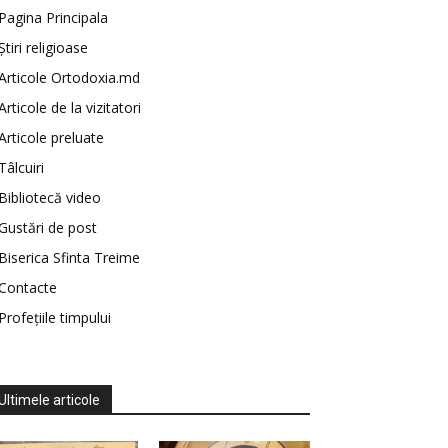
Pagina Principala
Știri religioase
Articole Ortodoxia.md
Articole de la vizitatori
Articole preluate
Tâlcuiri
Bibliotecă video
Gustări de post
Biserica Sfinta Treime
Contacte
Profețiile timpului
Ultimele articole