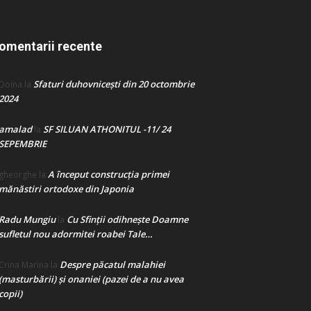
omentarii recente
Sfaturi duhovnicești din 20 octombrie
Doina
la
2024
amalad
SF SILUAN ATHONITUL -11/ 24
la
SEPEMBRIE
A început construcţia primei
gheorghe
la
mănăstiri ortodoxe din Japonia
Radu Mungiu
Cu Sfinții odihnește Doamne
la
sufletul nou adormitei roabei Tale…
Despre păcatul malahiei
Crina Marina
la
(masturbării) şi onaniei (pazei de a nu avea
copii)