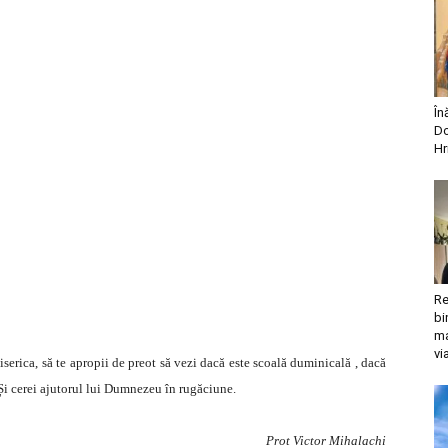
În
Do
Hr
Re
bi
ma
vi
iserica, să te apropii de preot să vezi dacă este scoală duminicală , dacă
 Și cerei ajutorul lui Dumnezeu în rugăciune.
Prot Victor Mihalachi