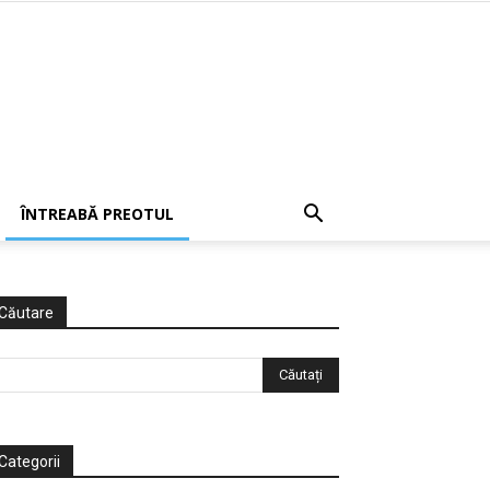
ÎNTREABĂ PREOTUL
Căutare
Categorii