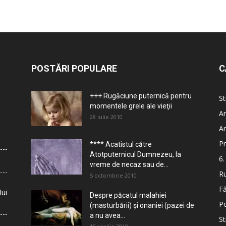
POSTĂRI POPULARE
C
+++ Rugăciune puternică pentru
St
momentele grele ale vieţii
Ar
28 iulie 2010
Ar
Pr
**** Acatistul către
Atotputernicul Dumnezeu, la
6.
vreme de necaz sau de...
Ru
5 octombrie 2010
Fă
lui
Despre păcatul malahiei
Po
(masturbării) şi onaniei (pazei de
a nu avea...
St