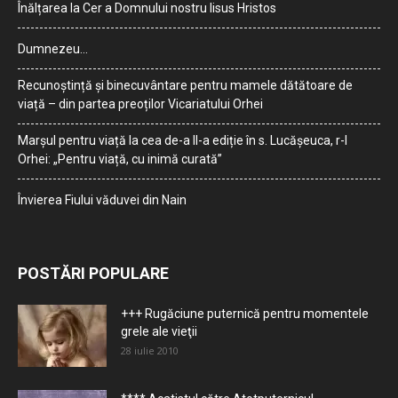
Înălțarea la Cer a Domnului nostru Iisus Hristos
Dumnezeu…
Recunoștință și binecuvântare pentru mamele dătătoare de
viață – din partea preoților Vicariatului Orhei
Marșul pentru viață la cea de-a II-a ediție în s. Lucășeuca, r-l
Orhei: „Pentru viață, cu inimă curată”
Învierea Fiului văduvei din Nain
POSTĂRI POPULARE
+++ Rugăciune puternică pentru momentele
grele ale vieţii
28 iulie 2010