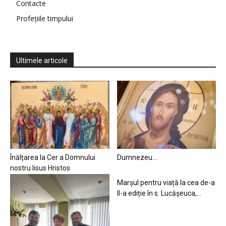
Contacte
Profețiile timpului
Ultimele articole
Înălțarea la Cer a Domnului
Dumnezeu…
nostru Iisus Hristos
Marșul pentru viață la cea de-a
II-a ediție în s. Lucășeuca,...