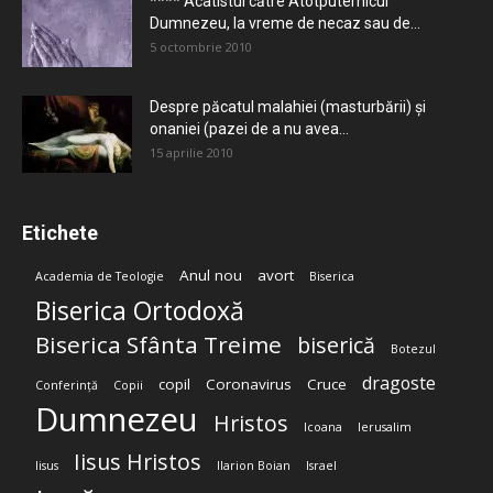
**** Acatistul către Atotputernicul
Dumnezeu, la vreme de necaz sau de...
5 octombrie 2010
Despre păcatul malahiei (masturbării) şi
onaniei (pazei de a nu avea...
15 aprilie 2010
Etichete
Anul nou
avort
Academia de Teologie
Biserica
Biserica Ortodoxă
Biserica Sfânta Treime
biserică
Botezul
dragoste
copil
Coronavirus
Cruce
Conferință
Copii
Dumnezeu
Hristos
Icoana
Ierusalim
Iisus Hristos
Iisus
Ilarion Boian
Israel