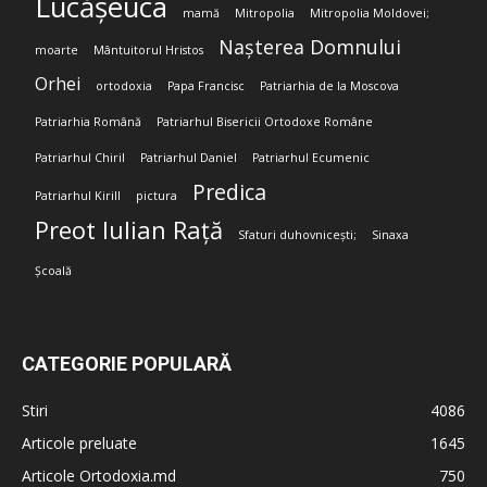
Lucășeuca
mamă
Mitropolia
Mitropolia Moldovei;
Nașterea Domnului
moarte
Mântuitorul Hristos
Orhei
ortodoxia
Papa Francisc
Patriarhia de la Moscova
Patriarhia Română
Patriarhul Bisericii Ortodoxe Române
Patriarhul Chiril
Patriarhul Daniel
Patriarhul Ecumenic
Predica
Patriarhul Kirill
pictura
Preot Iulian Rață
Sfaturi duhovnicești;
Sinaxa
Școală
CATEGORIE POPULARĂ
Stiri
4086
Articole preluate
1645
Articole Ortodoxia.md
750