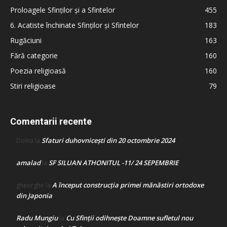
Proloagele Sfinților și a Sfintelor
455
6. Acatiste închinate Sfinților și Sfintelor
183
Rugăciuni
163
Fără categorie
160
Poezia religioasă
160
Stiri religioase
79
Comentarii recente
Sfaturi duhovnicești din 20 octombrie 2024
Doina
la
amalad
SF SILUAN ATHONITUL -11/ 24 SEPEMBRIE
la
A început construcţia primei mănăstiri ortodoxe
gheorghe
la
din Japonia
Radu Mungiu
Cu Sfinții odihnește Doamne sufletul nou
la