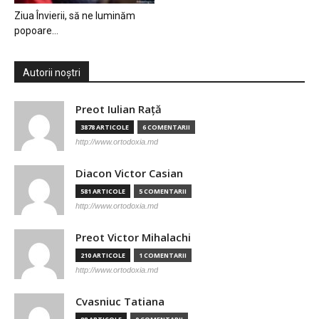
Ziua Învierii, să ne luminăm
popoare…
Autorii noștri
Preot Iulian Raţă
3878 ARTICOLE
6 COMENTARII
http://www.ortodoxia.md
Diacon Victor Casian
581 ARTICOLE
5 COMENTARII
http://www.ortodoxia.md
Preot Victor Mihalachi
210 ARTICOLE
1 COMENTARII
http://www.ortodoxia.md
Cvasniuc Tatiana