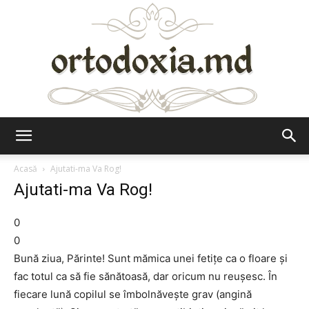
Ortodoxia.md
Acasă
Ajutati-ma Va Rog!
Ajutati-ma Va Rog!
0
0
Bună ziua, Părinte! Sunt mămica unei fetiţe ca o floare şi
fac totul ca să fie sănătoasă, dar oricum nu reuşesc. În
fiecare lună copilul se îmbolnăveşte grav (angină