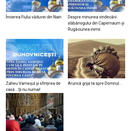
Învierea Fiului văduvei din Nain
Despre minunea vindecării
slăbănogului din Capernaum și
Rugăciunea inimii
Zaheu Vameșul și sfințirea de
Aruncă grija ta spre Domnul…
casă… Și nu numai!