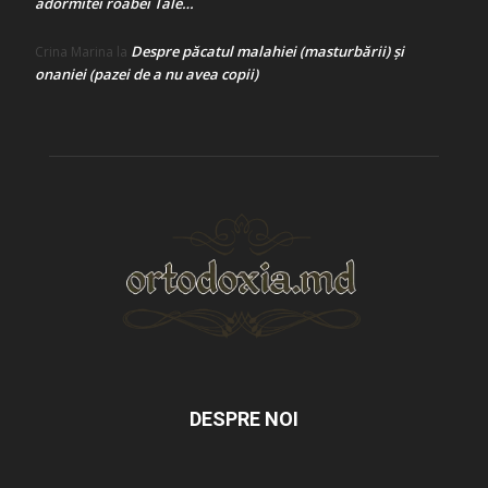
adormitei roabei Tale…
Despre păcatul malahiei (masturbării) şi
Crina Marina
la
onaniei (pazei de a nu avea copii)
DESPRE NOI