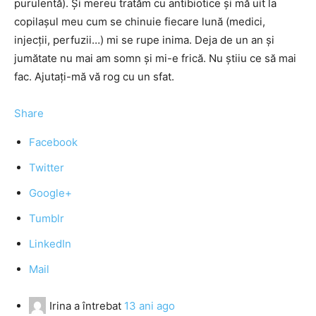
purulentă). Şi mereu tratăm cu antibiotice şi mă uit la
copilaşul meu cum se chinuie fiecare lună (medici,
injecţii, perfuzii…) mi se rupe inima. Deja de un an şi
jumătate nu mai am somn şi mi-e frică. Nu ştiiu ce să mai
fac. Ajutaţi-mă vă rog cu un sfat.
Share
Facebook
Twitter
Google+
Tumblr
LinkedIn
Mail
Irina
a întrebat
13 ani ago