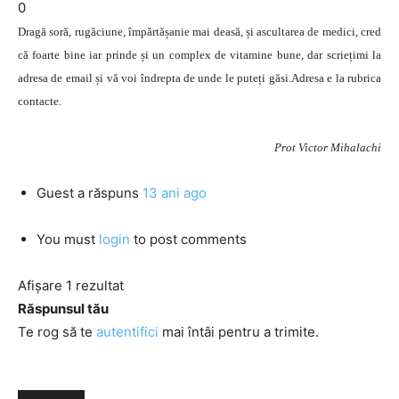
0
Dragă soră, rugăciune, împărtășanie mai deasă, și ascultarea de medici, cred
că foarte bine iar prinde și un complex de vitamine bune, dar scriețimi la
adresa de email și vă voi îndrepta de unde le puteți găsi.Adresa e la rubrica
contacte.
Prot Victor Mihalachi
Guest
a răspuns
13 ani ago
You must
login
to post comments
Afișare 1 rezultat
Răspunsul tău
Te rog să te
autentifici
mai întâi pentru a trimite.