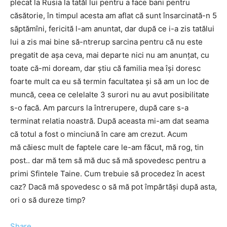
plecat la Rusia la tatăl lui pentru a face bani pentru
căsătorie, în timpul acesta am aflat că sunt însarcinată-n 5
săptămîni, fericită l-am anuntat, dar după ce i-a zis tatălui
lui a zis mai bine să-ntrerup sarcina pentru că nu este
pregatit de așa ceva, mai departe nici nu am anunțat, cu
toate că-mi doream, dar știu că familia mea își doresc
foarte mult ca eu să termin facultatea și să am un loc de
muncă, ceea ce celelalte 3 surori nu au avut posibilitate
s-o facă. Am parcurs la întrerupere, după care s-a
terminat relatia noastră. După aceasta mi-am dat seama
că totul a fost o minciună în care am crezut. Acum
mă căiesc mult de faptele care le-am făcut, mă rog, tin
post.. dar mă tem să mă duc să mă spovedesc pentru a
primi Sfintele Taine. Cum trebuie să procedez în acest
caz? Dacă mă spovedesc o să mă pot împărtăși după asta,
ori o să dureze timp?
Share