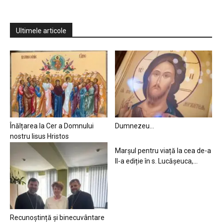
Ultimele articole
Înălțarea la Cer a Domnului
Dumnezeu…
nostru Iisus Hristos
Marșul pentru viață la cea de-a
II-a ediție în s. Lucășeuca,...
Recunoștință și binecuvântare