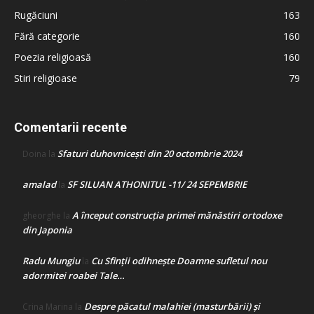
Rugăciuni
163
Fără categorie
160
Poezia religioasă
160
Stiri religioase
79
Comentarii recente
Sfaturi duhovnicești din 20 octombrie 2024
Doina
la
amalad
SF SILUAN ATHONITUL -11/ 24 SEPEMBRIE
la
A început construcţia primei mănăstiri ortodoxe
gheorghe
la
din Japonia
Radu Mungiu
Cu Sfinții odihnește Doamne sufletul nou
la
adormitei roabei Tale…
Despre păcatul malahiei (masturbării) şi
Crina Marina
la