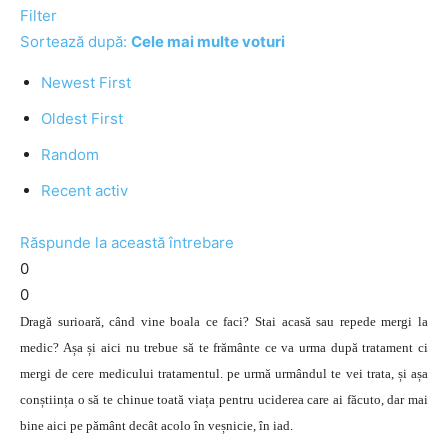
Filter
Sortează după:
Cele mai multe voturi
Newest First
Oldest First
Random
Recent activ
Răspunde la această întrebare
0
0
Dragă surioară, când vine boala ce faci? Stai acasă sau repede mergi la
medic? Așa și aici nu trebue să te frământe ce va urma după tratament ci
mergi de cere medicului tratamentul. pe urmă urmândul te vei trata, și așa
conștiința o să te chinue toată viața pentru uciderea care ai făcuto, dar mai
bine aici pe pământ decât acolo în veșnicie, în iad.