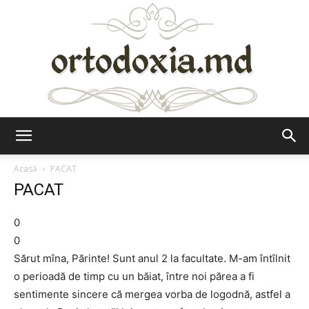
Ortodoxia.md
Acasă
PACAT
PACAT
0
0
Sărut mîna, Părinte! Sunt anul 2 la facultate. M-am întîlnit
o perioadă de timp cu un băiat, între noi părea a fi
sentimente sincere că mergea vorba de logodnă, astfel a