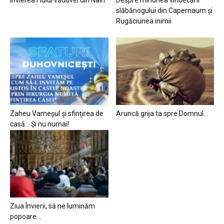
slăbănogului din Capernaum și
Rugăciunea inimii
Zaheu Vameșul și sfințirea de
Aruncă grija ta spre Domnul…
casă… Și nu numai!
Ziua Învierii, să ne luminăm
popoare…