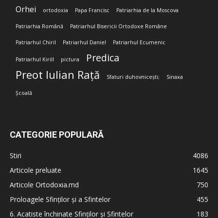
Orhei
ortodoxia
Papa Francisc
Patriarhia de la Moscova
Patriarhia Română
Patriarhul Bisericii Ortodoxe Române
Patriarhul Chiril
Patriarhul Daniel
Patriarhul Ecumenic
Predica
Patriarhul Kirill
pictura
Preot Iulian Rață
Sfaturi duhovnicești;
Sinaxa
Școală
CATEGORIE POPULARĂ
Stiri
4086
Articole preluate
1645
Articole Ortodoxia.md
750
Proloagele Sfinților și a Sfintelor
455
6. Acatiste închinate Sfinților și Sfintelor
183