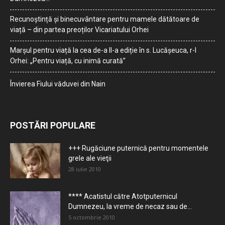
Recunoștință și binecuvântare pentru mamele dătătoare de
viață – din partea preoților Vicariatului Orhei
Marșul pentru viață la cea de-a II-a ediție în s. Lucășeuca, r-l
Orhei: „Pentru viață, cu inimă curată”
Învierea Fiului văduvei din Nain
POSTĂRI POPULARE
+++ Rugăciune puternică pentru momentele
grele ale vieţii
28 iulie 2010
**** Acatistul către Atotputernicul
Dumnezeu, la vreme de necaz sau de...
5 octombrie 2010