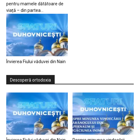
pentru mamele dătătoare de
viață – din partea...
Învierea Fiului văduvei din Nain
Descoperă ortodoxia
Învierea Fiului văduvei din Nain
Despre minunea vindecării