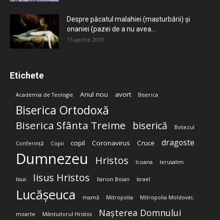
Despre păcatul malahiei (masturbării) şi
onaniei (pazei de a nu avea...
15 aprilie 2010
Etichete
Anul nou
avort
Academia de Teologie
Biserica
Biserica Ortodoxă
Biserica Sfânta Treime
biserică
Botezul
dragoste
copil
Coronavirus
Cruce
Conferință
Copii
Dumnezeu
Hristos
Icoana
Ierusalim
Iisus Hristos
Iisus
Ilarion Boian
Israel
Lucășeuca
mamă
Mitropolia
Mitropolia Moldovei;
Nașterea Domnului
moarte
Mântuitorul Hristos