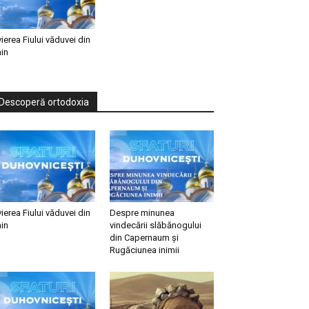
vierea Fiului văduvei din
in
Descoperă ortodoxia
vierea Fiului văduvei din
Despre minunea
in
vindecării slăbănogului
din Capernaum și
Rugăciunea inimii