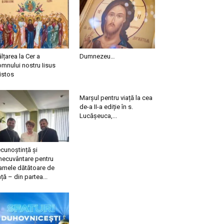
ălțarea la Cer a
Dumnezeu…
mnului nostru Iisus
istos
Marșul pentru viață la cea
de-a II-a ediție în s.
Lucășeuca,...
cunoștință și
necuvântare pentru
mele dătătoare de
ață – din partea...