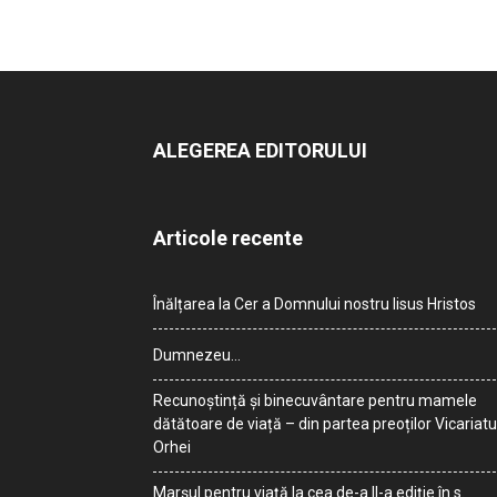
ALEGEREA EDITORULUI
Articole recente
Înălțarea la Cer a Domnului nostru Iisus Hristos
Dumnezeu…
Recunoștință și binecuvântare pentru mamele
dătătoare de viață – din partea preoților Vicariatu
Orhei
Marșul pentru viață la cea de-a II-a ediție în s.