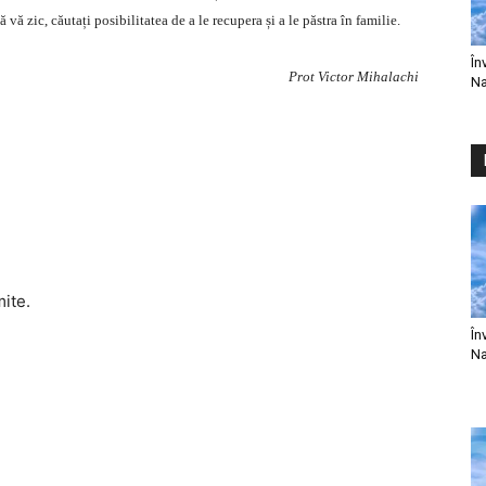
 vă zic, căutați posibilitatea de a le recupera și a le păstra în familie.
În
Prot Victor Mihalachi
Na
mite.
În
Na