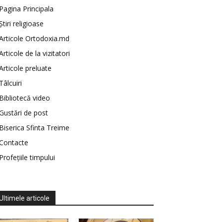
Pagina Principala
Știri religioase
Articole Ortodoxia.md
Articole de la vizitatori
Articole preluate
Tâlcuiri
Bibliotecă video
Gustări de post
Biserica Sfinta Treime
Contacte
Profețiile timpului
Ultimele articole