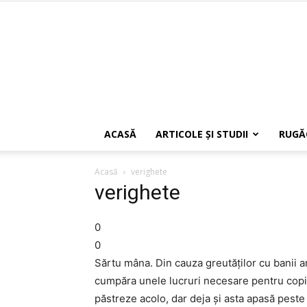
ACASĂ
ARTICOLE ŞI STUDII
RUGĂ
Acasă
verighete
verighete
0
0
Sărtu mâna. Din cauza greutăților cu banii 
cumpăra unele lucruri necesare pentru copil
păstreze acolo, dar deja și asta apasă peste 