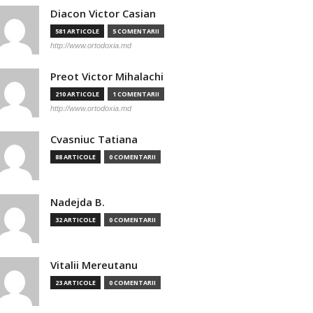
Diacon Victor Casian
581 ARTICOLE
5 COMENTARII
http://www.ortodoxia.md
Preot Victor Mihalachi
210 ARTICOLE
1 COMENTARII
http://www.ortodoxia.md
Cvasniuc Tatiana
88 ARTICOLE
0 COMENTARII
Nadejda B.
32 ARTICOLE
0 COMENTARII
Vitalii Mereutanu
23 ARTICOLE
0 COMENTARII