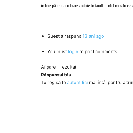
trebue păstrate cu luare aminte în familie, nici nu știu ce să
Guest
a răspuns
13 ani ago
You must
login
to post comments
Afișare 1 rezultat
Răspunsul tău
Te rog să te
autentifici
mai întâi pentru a tri