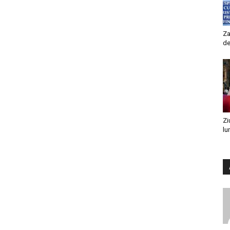
Za
de
Zi
lu