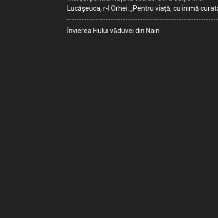
Lucășeuca, r-l Orhei: „Pentru viață, cu inimă curat
Învierea Fiului văduvei din Nain