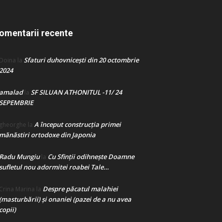
omentarii recente
Sfaturi duhovnicești din 20 octombrie
Doina
la
2024
amalad
SF SILUAN ATHONITUL -11/ 24
la
SEPEMBRIE
A început construcţia primei
gheorghe
la
mănăstiri ortodoxe din Japonia
Radu Mungiu
Cu Sfinții odihnește Doamne
la
sufletul nou adormitei roabei Tale…
Despre păcatul malahiei
Crina Marina
la
(masturbării) şi onaniei (pazei de a nu avea
copii)