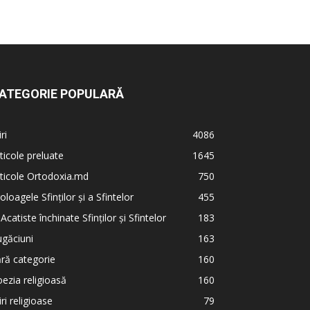
ATEGORIE POPULARĂ
iri
4086
ticole preluate
1645
ticole Ortodoxia.md
750
oloagele Sfinților și a Sfintelor
455
 Acatiste închinate Sfinților și Sfintelor
183
găciuni
163
ră categorie
160
ezia religioasă
160
iri religioase
79