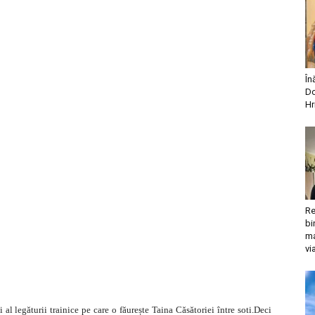
În
Do
Hr
Re
bi
ma
vi
i al legăturii trainice pe care o făurește Taina Căsătoriei între soti.Deci