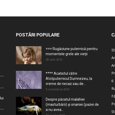
POSTĂRI POPULARE
C
+++ Rugăciune puternică pentru
St
momentele grele ale vieţii
Ar
28 iulie 2010
Ar
Pr
**** Acatistul către
Atotputernicul Dumnezeu, la
6.
vreme de necaz sau de...
Ru
5 octombrie 2010
Fă
lui
Despre păcatul malahiei
Po
(masturbării) şi onaniei (pazei de
a nu avea...
St