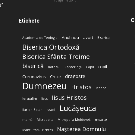
15 aprilie 2010
ă”
C
Etichete
Anul nou
avort
Academia de Teologie
Biserica
Biserica Ortodoxă
Biserica Sfânta Treime
biserică
copil
Botezul
Conferință
Copii
dragoste
Coronavirus
Cruce
Dumnezeu
Hristos
Icoana
Iisus Hristos
Ierusalim
Iisus
Lucășeuca
Ilarion Boian
Israel
mamă
Mitropolia
Mitropolia Moldovei;
moarte
Nașterea Domnului
Mântuitorul Hristos