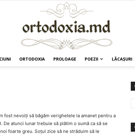
CIUNI
ORTODOXIA
PROLOAGE
POEZII
LĂCAŞURI
Ortodoxia.md
am fost nevoiți să băgăm verighetele la amanet pentru a
. De atunci lunar trebuie să plătim o sumă ca să se
noi foarte greu. Soțul zice să ne străduim să le