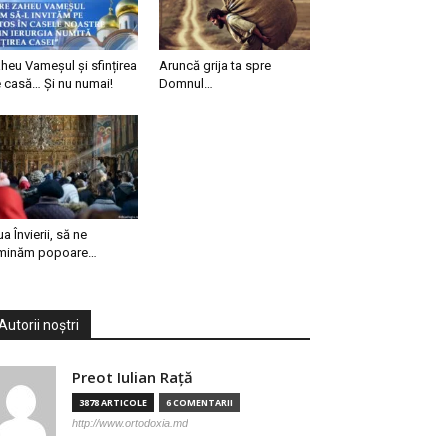
heu Vameșul și sfințirea
Aruncă grija ta spre
 casă… Și nu numai!
Domnul…
ua Învierii, să ne
minăm popoare…
Autorii noștri
Preot Iulian Raţă
3878 ARTICOLE
6 COMENTARII
http://www.ortodoxia.md