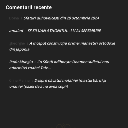
Comentarii recente
Sfaturi duhovnicești din 20 octombrie 2024
Doina
la
amalad
SF SILUAN ATHONITUL -11/ 24 SEPEMBRIE
la
A început construcţia primei mănăstiri ortodoxe
gheorghe
la
din Japonia
Radu Mungiu
Cu Sfinții odihnește Doamne sufletul nou
la
adormitei roabei Tale…
Despre păcatul malahiei (masturbării) şi
Crina Marina
la
onaniei (pazei de a nu avea copii)