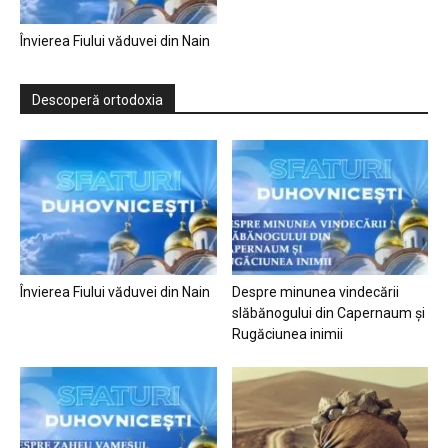
Învierea Fiului văduvei din Nain
Descoperă ortodoxia
Învierea Fiului văduvei din Nain
Despre minunea vindecării
slăbănogului din Capernaum și
Rugăciunea inimii