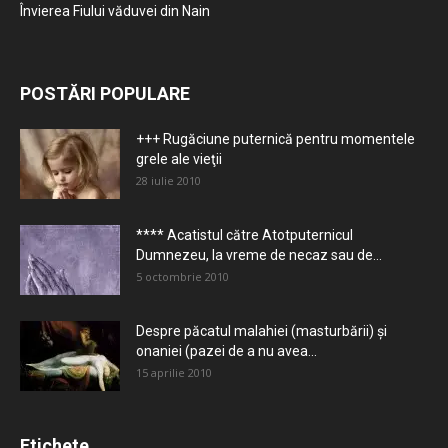
Învierea Fiului văduvei din Nain
POSTĂRI POPULARE
+++ Rugăciune puternică pentru momentele
grele ale vieţii
28 iulie 2010
**** Acatistul către Atotputernicul
Dumnezeu, la vreme de necaz sau de...
5 octombrie 2010
Despre păcatul malahiei (masturbării) şi
onaniei (pazei de a nu avea...
15 aprilie 2010
Etichete