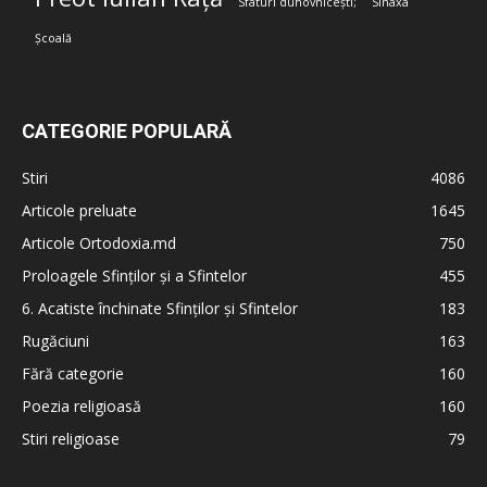
Sfaturi duhovnicești;
Sinaxa
Școală
CATEGORIE POPULARĂ
Stiri
4086
Articole preluate
1645
Articole Ortodoxia.md
750
Proloagele Sfinților și a Sfintelor
455
6. Acatiste închinate Sfinților și Sfintelor
183
Rugăciuni
163
Fără categorie
160
Poezia religioasă
160
Stiri religioase
79