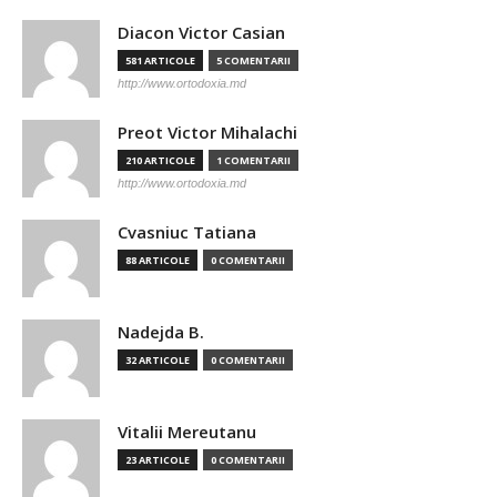
Diacon Victor Casian
581 ARTICOLE
5 COMENTARII
http://www.ortodoxia.md
Preot Victor Mihalachi
210 ARTICOLE
1 COMENTARII
http://www.ortodoxia.md
Cvasniuc Tatiana
88 ARTICOLE
0 COMENTARII
Nadejda B.
32 ARTICOLE
0 COMENTARII
Vitalii Mereutanu
23 ARTICOLE
0 COMENTARII