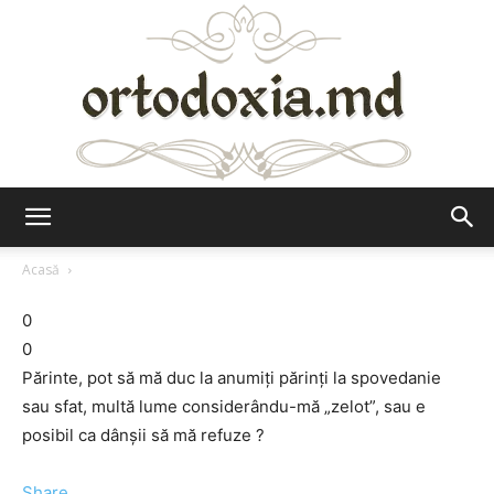
Ortodoxia.md
Acasă
0
0
Părinte, pot să mă duc la anumiţi părinţi la spovedanie
sau sfat, multă lume considerându-mă „zelot”, sau e
posibil ca dânşii să mă refuze ?
Share