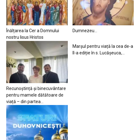
Înălțarea la Cer a Domnului
Dumnezeu…
nostru Iisus Hristos
Marșul pentru viață la cea de-a
II-a ediție în s. Lucășeuca,...
Recunoștință și binecuvântare
pentru mamele dătătoare de
viață – din partea...