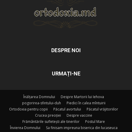
DESPRE NOI
URMAȚI-NE
Înălțarea Domnului
Despre Martorii lui Iehova
pogorirea-sfintului-duh
Piedici în calea mîntuirii
Ortodoxia pentru copii
Păcatul avortului
Păcatul vrăjitoriilor
Crucea preoției
Despre vaccine
Frământările sufletești ale tinerilor
Postul Mare
Învierea Domnului
Sa finisam impreuna biserica din lucaseuca