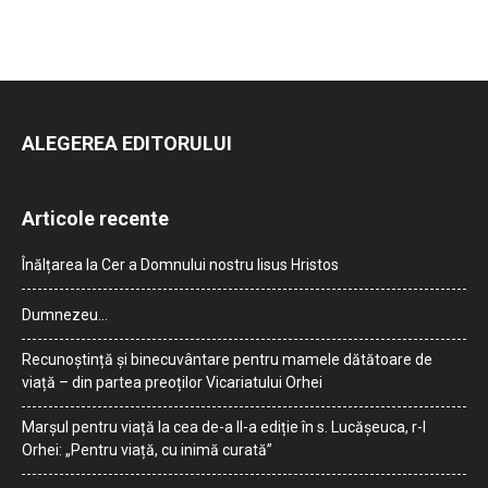
ALEGEREA EDITORULUI
Articole recente
Înălțarea la Cer a Domnului nostru Iisus Hristos
Dumnezeu…
Recunoștință și binecuvântare pentru mamele dătătoare de
viață – din partea preoților Vicariatului Orhei
Marșul pentru viață la cea de-a II-a ediție în s. Lucășeuca, r-l
Orhei: „Pentru viață, cu inimă curată”