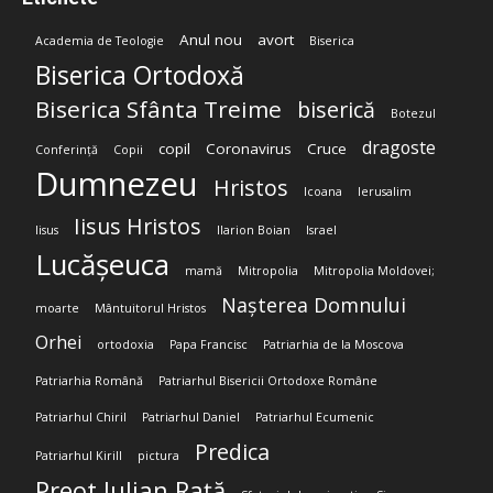
Anul nou
avort
Academia de Teologie
Biserica
Biserica Ortodoxă
Biserica Sfânta Treime
biserică
Botezul
dragoste
copil
Coronavirus
Cruce
Conferință
Copii
Dumnezeu
Hristos
Icoana
Ierusalim
Iisus Hristos
Iisus
Ilarion Boian
Israel
Lucășeuca
mamă
Mitropolia
Mitropolia Moldovei;
Nașterea Domnului
moarte
Mântuitorul Hristos
Orhei
ortodoxia
Papa Francisc
Patriarhia de la Moscova
Patriarhia Română
Patriarhul Bisericii Ortodoxe Române
Patriarhul Chiril
Patriarhul Daniel
Patriarhul Ecumenic
Predica
Patriarhul Kirill
pictura
Preot Iulian Rață