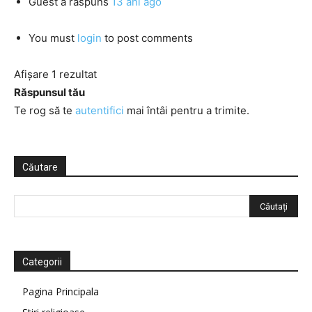
Guest
a răspuns
13 ani ago
You must
login
to post comments
Afișare 1 rezultat
Răspunsul tău
Te rog să te
autentifici
mai întâi pentru a trimite.
Căutare
Categorii
Pagina Principala