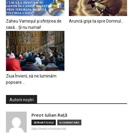
Zaheu Vameșul și sfințirea de
Aruncă grija ta spre Domnul…
casă… Și nu numai!
Ziua Învierii, să ne luminăm
popoare…
Autorii noștri
Preot Iulian Raţă
3878 ARTICOLE
6 COMENTARII
http://www.ortodoxia.md