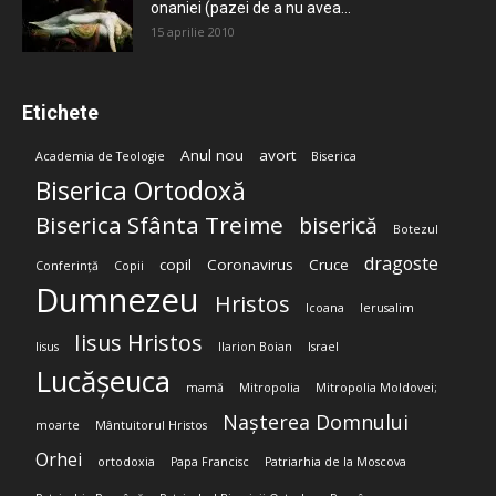
onaniei (pazei de a nu avea...
15 aprilie 2010
Etichete
Anul nou
avort
Academia de Teologie
Biserica
Biserica Ortodoxă
Biserica Sfânta Treime
biserică
Botezul
dragoste
copil
Coronavirus
Cruce
Conferință
Copii
Dumnezeu
Hristos
Icoana
Ierusalim
Iisus Hristos
Iisus
Ilarion Boian
Israel
Lucășeuca
mamă
Mitropolia
Mitropolia Moldovei;
Nașterea Domnului
moarte
Mântuitorul Hristos
Orhei
ortodoxia
Papa Francisc
Patriarhia de la Moscova