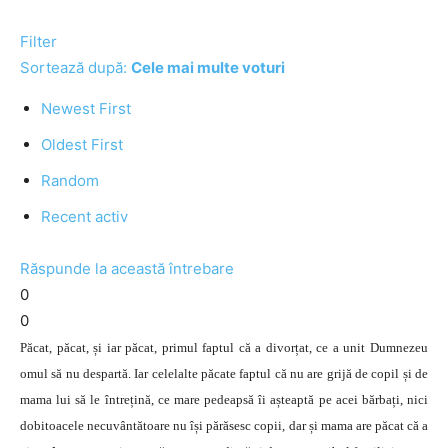
Filter
Sortează după:
Cele mai multe voturi
Newest First
Oldest First
Random
Recent activ
Răspunde la această întrebare
0
0
Păcat, păcat, și iar păcat, primul faptul că a divorțat, ce a unit Dumnezeu
omul să nu despartă. Iar celelalte păcate faptul că nu are grijă de copil și de
mama lui să le întrețină, ce mare pedeapsă îi așteaptă pe acei bărbați, nici
dobitoacele necuvântătoare nu își părăsesc copii, dar și mama are păcat că a