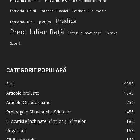
Patriarhia Română
Patriarhul Bisericii Ortodoxe Române
Patriarhul Chiril
Patriarhul Daniel
Patriarhul Ecumenic
Predica
Patriarhul Kirill
pictura
Preot Iulian Rață
Sfaturi duhovnicești;
Sinaxa
Școală
CATEGORIE POPULARĂ
Stiri
4086
Articole preluate
1645
Articole Ortodoxia.md
750
Proloagele Sfinților și a Sfintelor
455
6. Acatiste închinate Sfinților și Sfintelor
183
Rugăciuni
163
Fără categorie
160