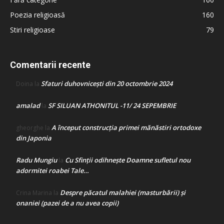
Poezia religioasă
160
Stiri religioase
79
Comentarii recente
Sfaturi duhovnicești din 20 octombrie 2024
Doina
la
amalad
SF SILUAN ATHONITUL -11/ 24 SEPEMBRIE
la
A început construcţia primei mănăstiri ortodoxe
gheorghe
la
din Japonia
Radu Mungiu
Cu Sfinții odihnește Doamne sufletul nou
la
adormitei roabei Tale…
Despre păcatul malahiei (masturbării) şi
Crina Marina
la
onaniei (pazei de a nu avea copii)