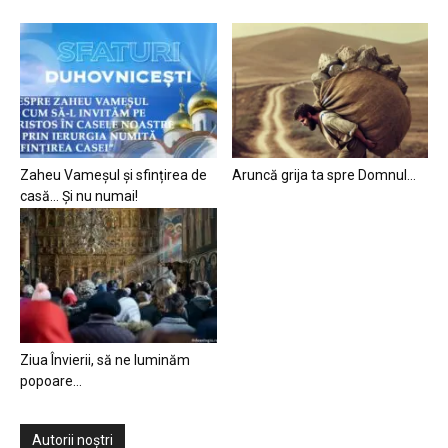
Zaheu Vameșul și sfințirea de
Aruncă grija ta spre Domnul…
casă… Și nu numai!
Ziua Învierii, să ne luminăm
popoare…
Autorii noștri