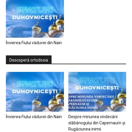
Învierea Fiului văduvei din Nain
Descoperă ortodoxia
Învierea Fiului văduvei din Nain
Despre minunea vindecării
slăbănogului din Capernaum și
Rugăciunea inimii