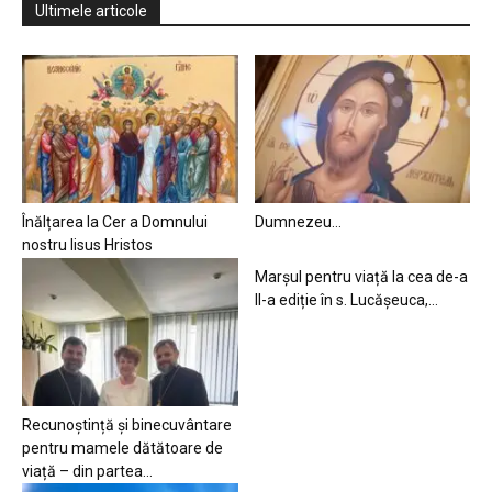
Ultimele articole
Înălțarea la Cer a Domnului
Dumnezeu…
nostru Iisus Hristos
Marșul pentru viață la cea de-a
II-a ediție în s. Lucășeuca,...
Recunoștință și binecuvântare
pentru mamele dătătoare de
viață – din partea...