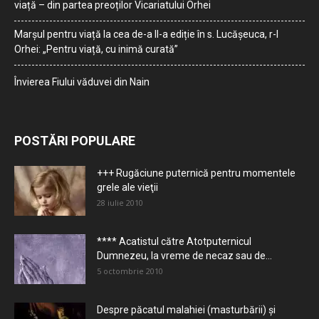
viață – din partea preoților Vicariatului Orhei
Marșul pentru viață la cea de-a II-a ediție în s. Lucășeuca, r-l
Orhei: „Pentru viață, cu inimă curată”
Învierea Fiului văduvei din Nain
POSTĂRI POPULARE
+++ Rugăciune puternică pentru momentele
grele ale vieţii
28 iulie 2010
**** Acatistul către Atotputernicul
Dumnezeu, la vreme de necaz sau de...
5 octombrie 2010
Despre păcatul malahiei (masturbării) şi