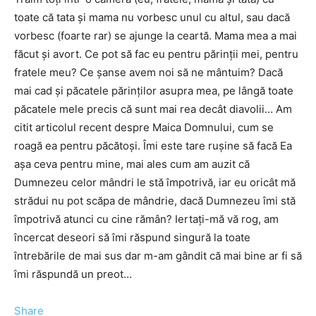
toate că tata şi mama nu vorbesc unul cu altul, sau dacă
vorbesc (foarte rar) se ajunge la ceartă. Mama mea a mai
făcut şi avort. Ce pot să fac eu pentru părinţii mei, pentru
fratele meu? Ce şanse avem noi să ne mântuim? Dacă
mai cad şi păcatele părinţilor asupra mea, pe lângă toate
păcatele mele precis că sunt mai rea decât diavolii… Am
citit articolul recent despre Maica Domnului, cum se
roagă ea pentru păcătoşi. Îmi este tare ruşine să facă Ea
aşa ceva pentru mine, mai ales cum am auzit că
Dumnezeu celor mândri le stă împotrivă, iar eu oricât mă
strădui nu pot scăpa de mândrie, dacă Dumnezeu îmi stă
împotrivă atunci cu cine rămân? Iertaţi-mă vă rog, am
încercat deseori să îmi răspund singură la toate
întrebările de mai sus dar m-am gândit că mai bine ar fi să
îmi răspundă un preot…
Share