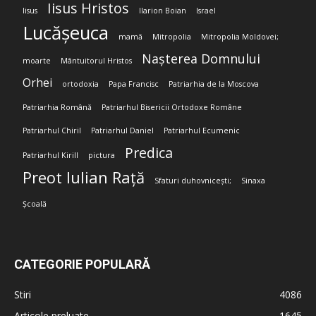
Iisus Hristos
Iisus
Ilarion Boian
Israel
Lucășeuca
mamă
Mitropolia
Mitropolia Moldovei;
Nașterea Domnului
moarte
Mântuitorul Hristos
Orhei
ortodoxia
Papa Francisc
Patriarhia de la Moscova
Patriarhia Română
Patriarhul Bisericii Ortodoxe Române
Patriarhul Chiril
Patriarhul Daniel
Patriarhul Ecumenic
Predica
Patriarhul Kirill
pictura
Preot Iulian Rață
Sfaturi duhovnicești;
Sinaxa
Școală
CATEGORIE POPULARĂ
Stiri
4086
Articole preluate
1645