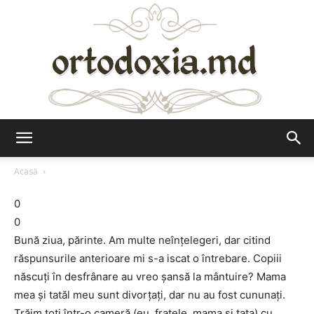
Ortodoxia.md
Acasă
0
0
Bună ziua, părinte. Am multe neînţelegeri, dar citind
răspunsurile anterioare mi s-a iscat o întrebare. Copiii
născuţi în desfrânare au vreo şansă la mântuire? Mama
mea şi tatăl meu sunt divorţaţi, dar nu au fost cununaţi.
Trăim toţi într-o cameră (eu, fratele, mama şi tata) cu