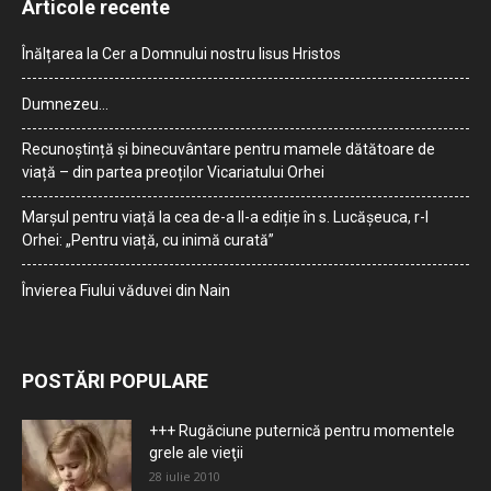
Articole recente
Înălțarea la Cer a Domnului nostru Iisus Hristos
Dumnezeu…
Recunoștință și binecuvântare pentru mamele dătătoare de
viață – din partea preoților Vicariatului Orhei
Marșul pentru viață la cea de-a II-a ediție în s. Lucășeuca, r-l
Orhei: „Pentru viață, cu inimă curată”
Învierea Fiului văduvei din Nain
POSTĂRI POPULARE
+++ Rugăciune puternică pentru momentele
grele ale vieţii
28 iulie 2010