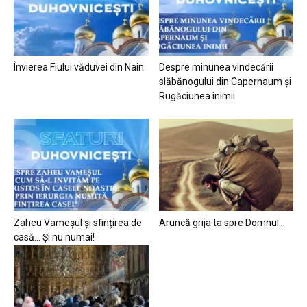
Învierea Fiului văduvei din Nain
Despre minunea vindecării
slăbănogului din Capernaum și
Rugăciunea inimii
Zaheu Vameșul și sfințirea de
Aruncă grija ta spre Domnul…
casă… Și nu numai!