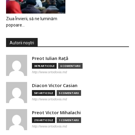
Ziua Învierii, să ne luminăm
popoare…
Autorii noștri
Preot Iulian Raţă
3878 ARTICOLE
6 COMENTARII
http://www.ortodoxia.md
Diacon Victor Casian
581 ARTICOLE
5 COMENTARII
http://www.ortodoxia.md
Preot Victor Mihalachi
210 ARTICOLE
1 COMENTARII
http://www.ortodoxia.md