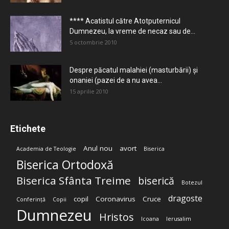
**** Acatistul către Atotputernicul
Dumnezeu, la vreme de necaz sau de...
5 octombrie 2010
Despre păcatul malahiei (masturbării) şi
onaniei (pazei de a nu avea...
15 aprilie 2010
Etichete
Anul nou
avort
Academia de Teologie
Biserica
Biserica Ortodoxă
Biserica Sfânta Treime
biserică
Botezul
dragoste
copil
Coronavirus
Cruce
Conferință
Copii
Dumnezeu
Hristos
Icoana
Ierusalim