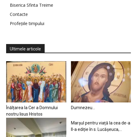
Biserica Sfinta Treime
Contacte
Profețiile timpului
Ultimele articole
Înălțarea la Cer a Domnului
Dumnezeu…
nostru Iisus Hristos
Marșul pentru viață la cea de-a
II-a ediție în s. Lucășeuca,...