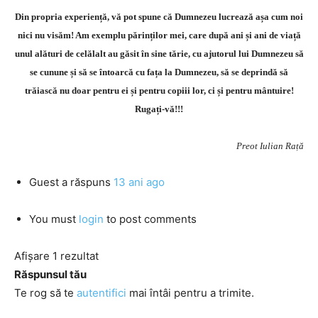
Din propria experiență, vă pot spune că Dumnezeu lucrează așa cum noi
nici nu visăm! Am exemplu părinților mei, care după ani și ani de viață
unul alături de celălalt au găsit în sine tărie, cu ajutorul lui Dumnezeu să
se cunune și să se întoarcă cu fața la Dumnezeu, să se deprindă să
trăiască nu doar pentru ei și pentru copiii lor, ci și pentru mântuire!
Rugați-vă!!!
Preot Iulian Rață
Guest
a răspuns
13 ani ago
You must
login
to post comments
Afișare 1 rezultat
Răspunsul tău
Te rog să te
autentifici
mai întâi pentru a trimite.