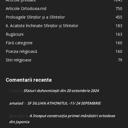
Articole Ortodoxia.md
750
Proloagele Sfinților și a Sfintelor
455
6. Acatiste închinate Sfinților și Sfintelor
183
Rugăciuni
163
Fără categorie
160
Poezia religioasă
160
Stiri religioase
79
Comentarii recente
Sfaturi duhovnicești din 20 octombrie 2024
Doina
la
amalad
SF SILUAN ATHONITUL -11/ 24 SEPEMBRIE
la
A început construcţia primei mănăstiri ortodoxe
gheorghe
la
din Japonia