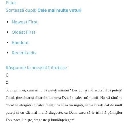
Filter
Sortează după:
Cele mai multe voturi
Newest First
Oldest First
Random
Recent activ
Răspunde la această întrebare
0
0
Scumpii mei, cum să nu vă puteți mântui? Desigur și indiscutabil că puteți!
Totul, ține doar și doar de lucrarea Dvs. în calea mântuirii. Nu vă rămâne
decât să alergați în calea mântuirii și să vă rugați, să vă rugați cât de mult
puteți și cu cât mai multă dragoste, ca Dumnezeu să le trimită părinților
Dvs. pace, liniște, dragoste și bunăînțelegere!