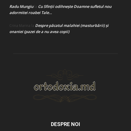
Radu Mungiu
Cu Sfinții odihnește Doamne sufletul nou
la
adormitei roabei Tale…
Despre păcatul malahiei (masturbării) şi
Crina Marina
la
onaniei (pazei de a nu avea copii)
DESPRE NOI