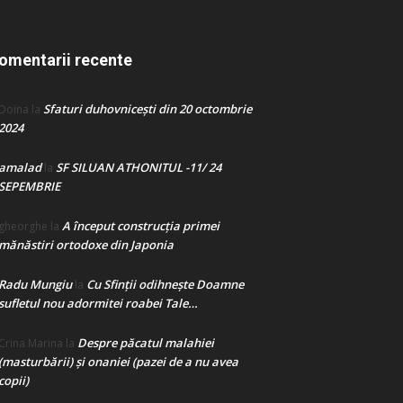
omentarii recente
Sfaturi duhovnicești din 20 octombrie
Doina
la
2024
amalad
SF SILUAN ATHONITUL -11/ 24
la
SEPEMBRIE
A început construcţia primei
gheorghe
la
mănăstiri ortodoxe din Japonia
Radu Mungiu
Cu Sfinții odihnește Doamne
la
sufletul nou adormitei roabei Tale…
Despre păcatul malahiei
Crina Marina
la
(masturbării) şi onaniei (pazei de a nu avea
copii)