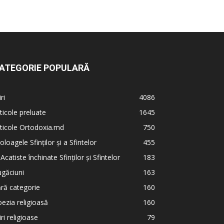
ATEGORIE POPULARĂ
iri
4086
ticole preluate
1645
ticole Ortodoxia.md
750
oloagele Sfinților și a Sfintelor
455
 Acatiste închinate Sfinților și Sfintelor
183
găciuni
163
ră categorie
160
ezia religioasă
160
iri religioase
79