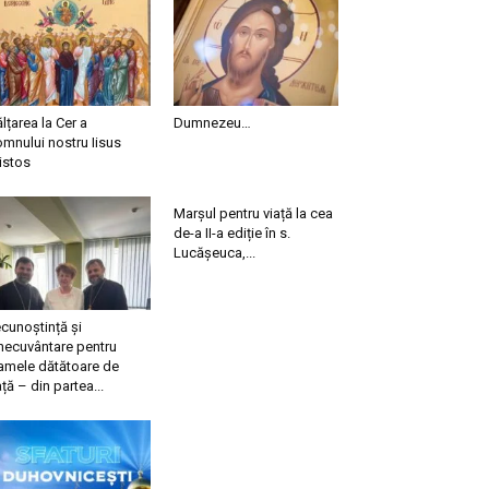
ălțarea la Cer a
Dumnezeu…
mnului nostru Iisus
istos
Marșul pentru viață la cea
de-a II-a ediție în s.
Lucășeuca,...
cunoștință și
necuvântare pentru
mele dătătoare de
ață – din partea...