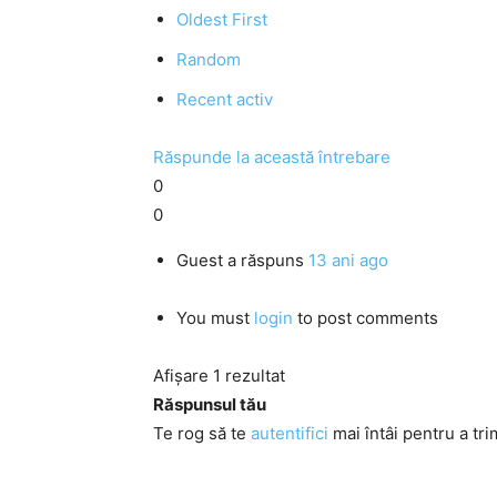
Oldest First
Random
Recent activ
Răspunde la această întrebare
0
0
Guest
a răspuns
13 ani ago
You must
login
to post comments
Afișare 1 rezultat
Răspunsul tău
Te rog să te
autentifici
mai întâi pentru a tri