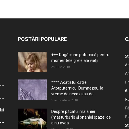
POSTĂRI POPULARE
C
+++ Rugăciune puternică pentru
St
momentele grele ale vieţii
Ar
28 iulie 2010
Ar
Pr
**** Acatistul către
Atotputernicul Dumnezeu, la
6.
vreme de necaz sau de...
Ru
5 octombrie 2010
Fă
lui
Despre păcatul malahiei
Po
(masturbării) şi onaniei (pazei de
a nu avea...
St