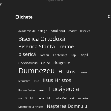
15 aprilie 2010
ă”
C
Etichete
Anul nou
avort
Academia de Teologie
Biserica
Biserica Ortodoxă
Biserica Sfânta Treime
biserică
copil
Botezul
Conferință
Copii
dragoste
Coronavirus
Cruce
Dumnezeu
Hristos
Icoana
Iisus Hristos
Ierusalim
Iisus
Lucășeuca
Ilarion Boian
Israel
mamă
Mitropolia
Mitropolia Moldovei;
moarte
Nașterea Domnului
Mântuitorul Hristos