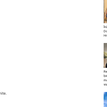
În
Do
Hr
Re
bi
ma
vi
mite.