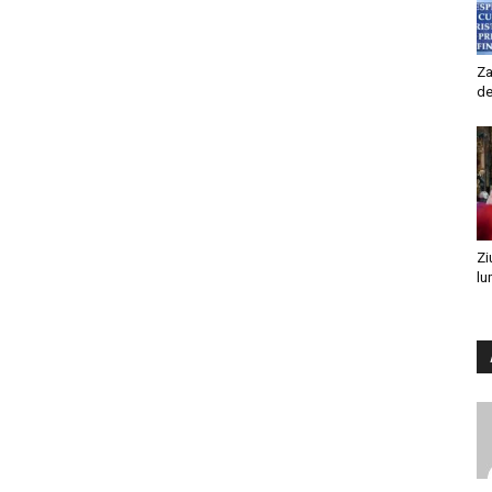
Za
de
Zi
lu