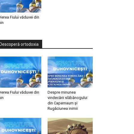
vierea Fiului văduvei din
in
Descoperă ortodoxia
vierea Fiului văduvei din
Despre minunea
in
vindecării slăbănogului
din Capernaum și
Rugăciunea inimii