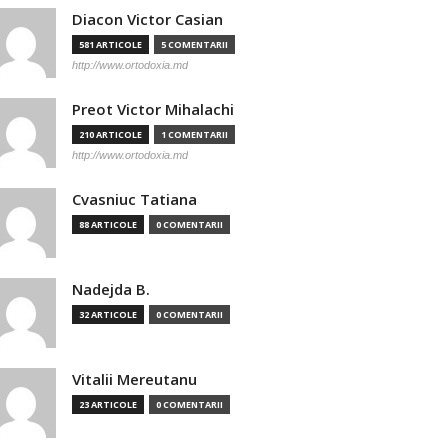
Diacon Victor Casian
581 ARTICOLE
5 COMENTARII
http://www.ortodoxia.md
Preot Victor Mihalachi
210 ARTICOLE
1 COMENTARII
http://www.ortodoxia.md
Cvasniuc Tatiana
88 ARTICOLE
0 COMENTARII
Nadejda B.
32 ARTICOLE
0 COMENTARII
Vitalii Mereutanu
23 ARTICOLE
0 COMENTARII