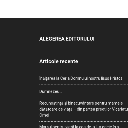
ALEGEREA EDITORULUI
Articole recente
Înălțarea la Cer a Domnului nostru Iisus Hristos
Dumnezeu…
Recunoștință și binecuvântare pentru mamele
dătătoare de viață – din partea preoților Vicariatu
Orhei
Marșul pentru viață la cea de-a II-a ediție în s.