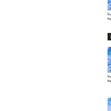
În
Na
În
Na