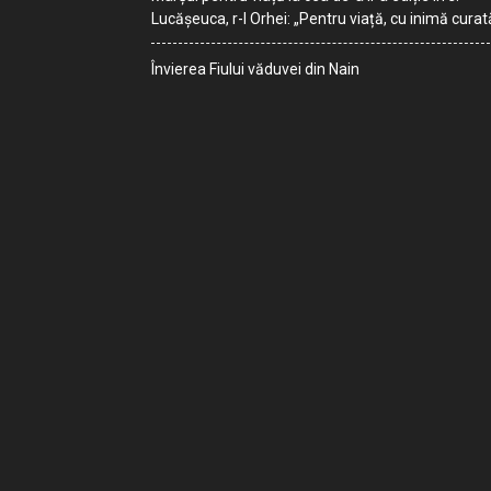
Lucășeuca, r-l Orhei: „Pentru viață, cu inimă curat
Învierea Fiului văduvei din Nain