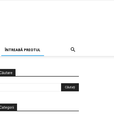
ÎNTREABĂ PREOTUL
Căutare
Categorii