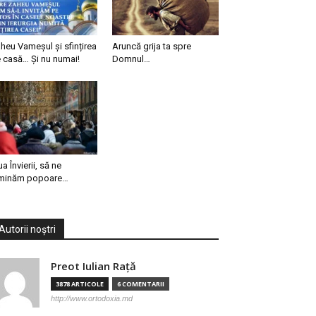
heu Vameșul și sfințirea
Aruncă grija ta spre
 casă… Și nu numai!
Domnul…
ua Învierii, să ne
minăm popoare…
Autorii noștri
Preot Iulian Raţă
3878 ARTICOLE
6 COMENTARII
http://www.ortodoxia.md