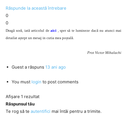
Răspunde la această întrebare
0
0
Dragă soră, iată articolul de
aici
, sper să te lumineze dacă nu atunci mai
detailat aștept un mesaj in cutia mea poștală.
Prot Victor Mihalachi
Guest
a răspuns
13 ani ago
You must
login
to post comments
Afișare 1 rezultat
Răspunsul tău
Te rog să te
autentifici
mai întâi pentru a trimite.