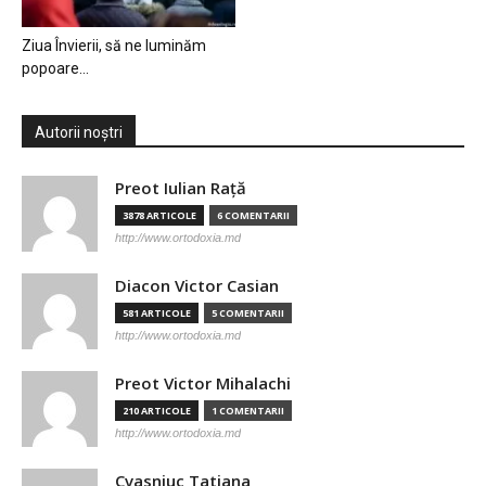
Ziua Învierii, să ne luminăm
popoare…
Autorii noștri
Preot Iulian Raţă
3878 ARTICOLE
6 COMENTARII
http://www.ortodoxia.md
Diacon Victor Casian
581 ARTICOLE
5 COMENTARII
http://www.ortodoxia.md
Preot Victor Mihalachi
210 ARTICOLE
1 COMENTARII
http://www.ortodoxia.md
Cvasniuc Tatiana