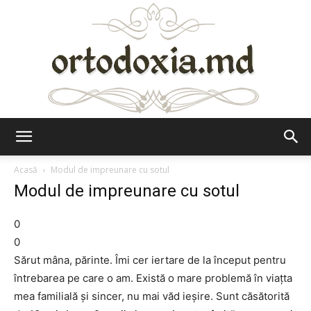
Ortodoxia.md
Acasă
Modul de impreunare cu sotul
Modul de impreunare cu sotul
0
0
Sărut mâna, părinte. Îmi cer iertare de la început pentru
întrebarea pe care o am. Există o mare problemă în viaţta
mea familială şi sincer, nu mai văd ieşire. Sunt căsătorită