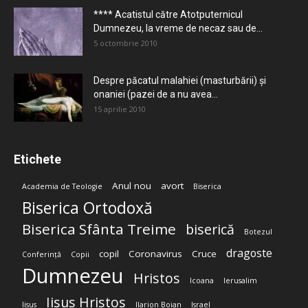
**** Acatistul către Atotputernicul
Dumnezeu, la vreme de necaz sau de...
5 octombrie 2010
Despre păcatul malahiei (masturbării) şi
onaniei (pazei de a nu avea...
15 aprilie 2010
Etichete
Anul nou
avort
Academia de Teologie
Biserica
Biserica Ortodoxă
Biserica Sfânta Treime
biserică
Botezul
dragoste
copil
Coronavirus
Cruce
Conferință
Copii
Dumnezeu
Hristos
Icoana
Ierusalim
Iisus Hristos
Iisus
Ilarion Boian
Israel