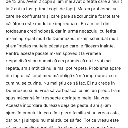
de 13 ani. Avem 2 copii şi am mai avut o fetiţă care a murit
la 2 ani (a fost primul copil de fapt). Marea problema cu
care ne confruntăm şi care pare să zdruncine foarte tare
căsătoria este modul de împreunare. Eu am fost din
totdeauna credincioasă, dar în urma necazului cu fetiţa
m-am apropiat mult de Dumnezeu, m-am schimbat mult
şi am înţeles multele păcate pe care le făceam înainte.
Pentru aceste păcate m-am spovedit la vremea
respectivă şi nu numai că am promis că nu le voi mai
repeta, am simţit că nu le mai pot repeta. Problema apare
din faptul că soţul meu mă obligă să mă împreunez cu el
cum nu se cuvine. Nu mai ştiu ce să fac. El nu crede în
Dumnezeu şi nu vrea să vorbească cu nici un preot. I-am
spus măcar să îmi respecte dorinţele mele. Nu vrea.
Această încordare durează deja de peste 8 ani şi am
ajuns în punctul în care îmi pierd familia şi nu vreau asta,
dar pur şi simplu nu mai ştiu ce să fac. Tot ce vreau este
să am o familie normală, să mă pot duce cu copii să ne