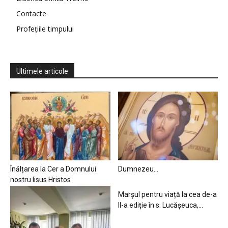
Contacte
Profețiile timpului
Ultimele articole
Înălțarea la Cer a Domnului
Dumnezeu…
nostru Iisus Hristos
Marșul pentru viață la cea de-a
II-a ediție în s. Lucășeuca,...