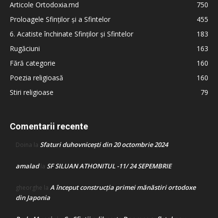
Articole Ortodoxia.md
750
Proloagele Sfinților și a Sfintelor
455
6. Acatiste închinate Sfinților și Sfintelor
183
Rugăciuni
163
Fără categorie
160
Poezia religioasă
160
Stiri religioase
79
Comentarii recente
Sfaturi duhovnicești din 20 octombrie 2024
Doina
la
amalad
SF SILUAN ATHONITUL -11/ 24 SEPEMBRIE
la
A început construcţia primei mănăstiri ortodoxe
gheorghe
la
din Japonia