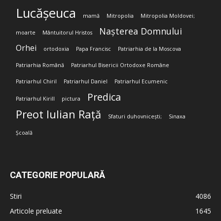
Lucășeuca
mamă
Mitropolia
Mitropolia Moldovei;
Nașterea Domnului
moarte
Mântuitorul Hristos
Orhei
ortodoxia
Papa Francisc
Patriarhia de la Moscova
Patriarhia Română
Patriarhul Bisericii Ortodoxe Române
Patriarhul Chiril
Patriarhul Daniel
Patriarhul Ecumenic
Predica
Patriarhul Kirill
pictura
Preot Iulian Rață
Sfaturi duhovnicești;
Sinaxa
Școală
CATEGORIE POPULARĂ
Stiri
4086
Articole preluate
1645