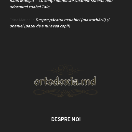
Radu Mungiu
Cu Sfinții odihnește Doamne sufletul nou
la
adormitei roabei Tale…
Despre păcatul malahiei (masturbării) şi
Crina Marina
la
onaniei (pazei de a nu avea copii)
DESPRE NOI