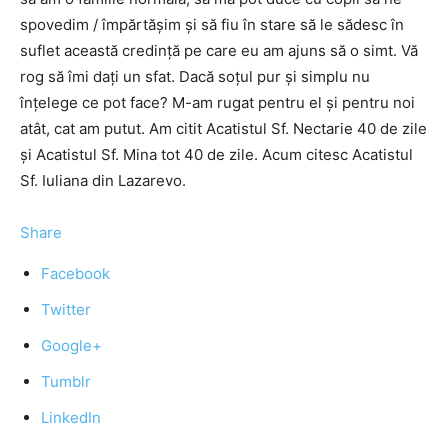
spovedim / împărtăşim şi să fiu în stare să le sădesc în
suflet această credinţă pe care eu am ajuns să o simt. Vă
rog să îmi daţi un sfat. Dacă soţul pur şi simplu nu
înţelege ce pot face? M-am rugat pentru el şi pentru noi
atât, cat am putut. Am citit Acatistul Sf. Nectarie 40 de zile
şi Acatistul Sf. Mina tot 40 de zile. Acum citesc Acatistul
Sf. Iuliana din Lazarevo.
Share
Facebook
Twitter
Google+
Tumblr
LinkedIn