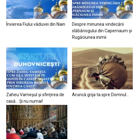
Învierea Fiului văduvei din Nain
Despre minunea vindecării
slăbănogului din Capernaum și
Rugăciunea inimii
Zaheu Vameșul și sfințirea de
Aruncă grija ta spre Domnul…
casă… Și nu numai!