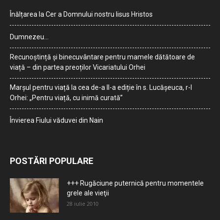
Înălțarea la Cer a Domnului nostru Iisus Hristos
Dumnezeu…
Recunoștință și binecuvântare pentru mamele dătătoare de
viață – din partea preoților Vicariatului Orhei
Marșul pentru viață la cea de-a II-a ediție în s. Lucășeuca, r-l
Orhei: „Pentru viață, cu inimă curată”
Învierea Fiului văduvei din Nain
POSTĂRI POPULARE
+++ Rugăciune puternică pentru momentele
grele ale vieţii
28 iulie 2010