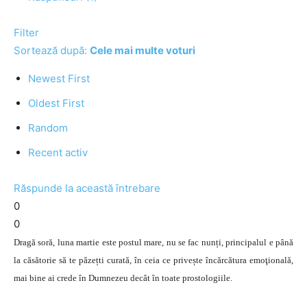
Filter
Sortează după:
Cele mai multe voturi
Newest First
Oldest First
Random
Recent activ
Răspunde la această întrebare
0
0
Dragă soră, luna martie este postul mare, nu se fac nunți, principalul e până
la căsătorie să te păzețti curată, în ceia ce privește încărcătura emoţională,
mai bine ai crede în Dumnezeu decât în toate prostologiile.