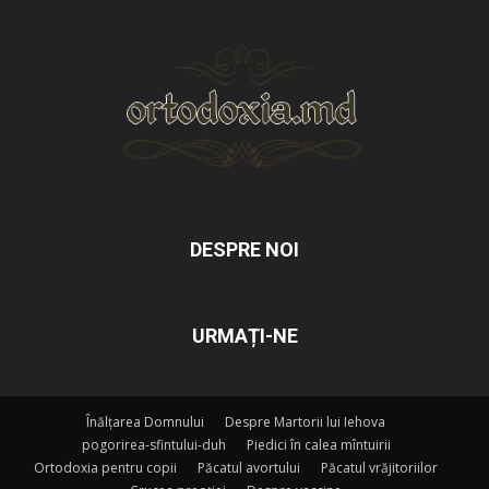
DESPRE NOI
URMAȚI-NE
Înălțarea Domnului
Despre Martorii lui Iehova
pogorirea-sfintului-duh
Piedici în calea mîntuirii
Ortodoxia pentru copii
Păcatul avortului
Păcatul vrăjitoriilor