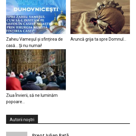
Zaheu Vameșul și sfințirea de
Aruncă grija ta spre Domnul…
casă… Și nu numai!
Ziua Învierii, să ne luminăm
popoare…
Autorii noștri
Preot Iulian Raţă