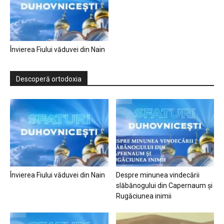
Învierea Fiului văduvei din Nain
Descoperă ortodoxia
Învierea Fiului văduvei din Nain
Despre minunea vindecării
slăbănogului din Capernaum și
Rugăciunea inimii