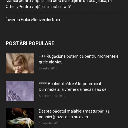
Marșul pentru viață la cea de-a II-a ediție în s. Lucășeuca, r-l
Orhei: „Pentru viață, cu inimă curată”
Învierea Fiului văduvei din Nain
POSTĂRI POPULARE
+++ Rugăciune puternică pentru momentele
grele ale vieţii
28 iulie 2010
**** Acatistul către Atotputernicul
Dumnezeu, la vreme de necaz sau de...
5 octombrie 2010
Despre păcatul malahiei (masturbării) şi
onaniei (pazei de a nu avea...
15 aprilie 2010