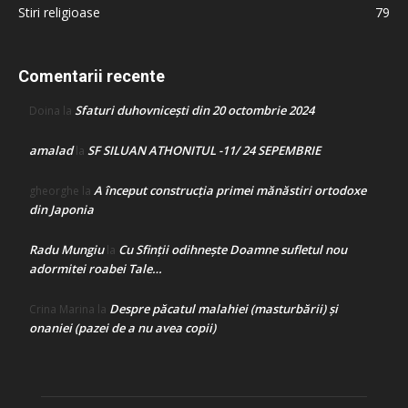
Stiri religioase
79
Comentarii recente
Sfaturi duhovnicești din 20 octombrie 2024
Doina
la
amalad
SF SILUAN ATHONITUL -11/ 24 SEPEMBRIE
la
A început construcţia primei mănăstiri ortodoxe
gheorghe
la
din Japonia
Radu Mungiu
Cu Sfinții odihnește Doamne sufletul nou
la
adormitei roabei Tale…
Despre păcatul malahiei (masturbării) şi
Crina Marina
la
onaniei (pazei de a nu avea copii)