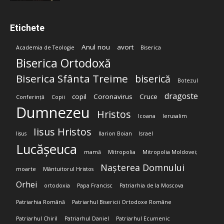
Etichete
Anul nou
avort
Academia de Teologie
Biserica
Biserica Ortodoxă
Biserica Sfânta Treime
biserică
Botezul
dragoste
copil
Coronavirus
Cruce
Conferință
Copii
Dumnezeu
Hristos
Icoana
Ierusalim
Iisus Hristos
Iisus
Ilarion Boian
Israel
Lucășeuca
mamă
Mitropolia
Mitropolia Moldovei;
Nașterea Domnului
moarte
Mântuitorul Hristos
Orhei
ortodoxia
Papa Francisc
Patriarhia de la Moscova
Patriarhia Română
Patriarhul Bisericii Ortodoxe Române
Patriarhul Chiril
Patriarhul Daniel
Patriarhul Ecumenic