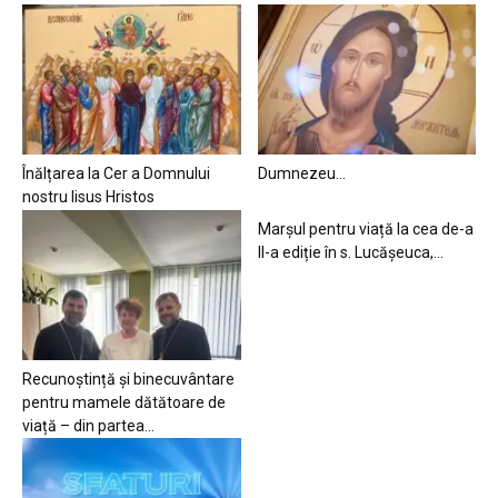
Înălțarea la Cer a Domnului
Dumnezeu…
nostru Iisus Hristos
Marșul pentru viață la cea de-a
II-a ediție în s. Lucășeuca,...
Recunoștință și binecuvântare
pentru mamele dătătoare de
viață – din partea...