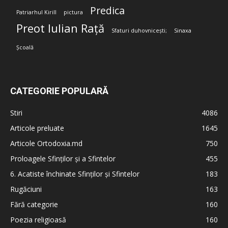
Predica
Patriarhul Kirill
pictura
Preot Iulian Rață
Sfaturi duhovnicești;
Sinaxa
Școală
CATEGORIE POPULARĂ
Stiri
4086
Articole preluate
1645
Articole Ortodoxia.md
750
Proloagele Sfinților și a Sfintelor
455
6. Acatiste închinate Sfinților și Sfintelor
183
Rugăciuni
163
Fără categorie
160
Poezia religioasă
160