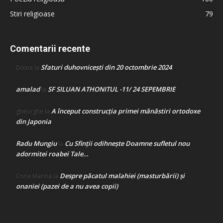
Stiri religioase
79
Comentarii recente
Sfaturi duhovnicești din 20 octombrie 2024
Doina
la
amalad
SF SILUAN ATHONITUL -11/ 24 SEPEMBRIE
la
A început construcţia primei mănăstiri ortodoxe
gheorghe
la
din Japonia
Radu Mungiu
Cu Sfinții odihnește Doamne sufletul nou
la
adormitei roabei Tale…
Despre păcatul malahiei (masturbării) şi
Crina Marina
la
onaniei (pazei de a nu avea copii)