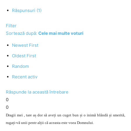
Răspunsuri (1)
Filter
Sortează după:
Cele mai multe voturi
Newest First
Oldest First
Random
Recent activ
Răspunde la această întrebare
0
0
Dragii mei , tare aș dor să aveți un cuget bun și o inimă blândă și smerită,
rugați-vă unii pentr alții că aceasta este voea Domnului.