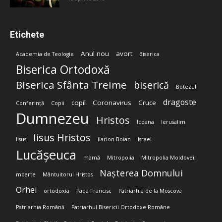
Etichete
Anul nou
avort
Academia de Teologie
Biserica
Biserica Ortodoxă
Biserica Sfânta Treime
biserică
Botezul
dragoste
copil
Coronavirus
Cruce
Conferință
Copii
Dumnezeu
Hristos
Icoana
Ierusalim
Iisus Hristos
Iisus
Ilarion Boian
Israel
Lucășeuca
mamă
Mitropolia
Mitropolia Moldovei;
Nașterea Domnului
moarte
Mântuitorul Hristos
Orhei
ortodoxia
Papa Francisc
Patriarhia de la Moscova
Patriarhia Română
Patriarhul Bisericii Ortodoxe Române