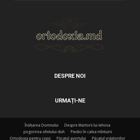
DESPRE NOI
URMAȚI-NE
Înălțarea Domnului
Despre Martorii lui Iehova
pogorirea-sfintului-duh
Piedici în calea mîntuirii
Ortodoxia pentru copii
Păcatul avortului
Păcatul vrăjitoriilor