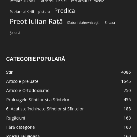
Patriarhul Chiril
Patriarhul Daniel
Patriarhul Ecumenic
Predica
Patriarhul Kirill
pictura
Preot Iulian Rață
Sfaturi duhovnicești;
Sinaxa
Școală
CATEGORIE POPULARĂ
Stiri
4086
Articole preluate
1645
Articole Ortodoxia.md
750
Proloagele Sfinților și a Sfintelor
455
6. Acatiste închinate Sfinților și Sfintelor
183
Rugăciuni
163
Fără categorie
160
Poezia religioasă
160