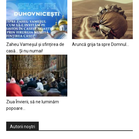
Zaheu Vameșul și sfințirea de
Aruncă grija ta spre Domnul…
casă… Și nu numai!
Ziua Învierii, să ne luminăm
popoare…
Autorii noștri