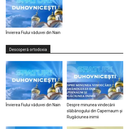
Învierea Fiului văduvei din Nain
Descoperă ortodoxia
Învierea Fiului văduvei din Nain
Despre minunea vindecării
slăbănogului din Capernaum și
Rugăciunea inimii