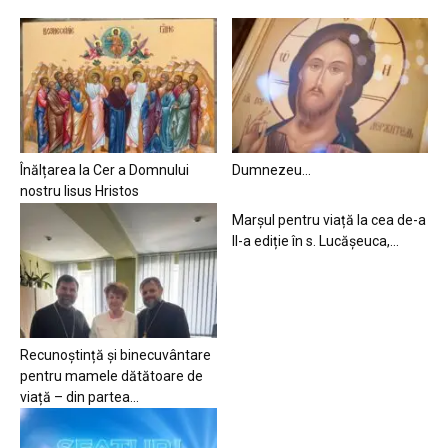
Înălțarea la Cer a Domnului
Dumnezeu…
nostru Iisus Hristos
Marșul pentru viață la cea de-a
II-a ediție în s. Lucășeuca,...
Recunoștință și binecuvântare
pentru mamele dătătoare de
viață – din partea...