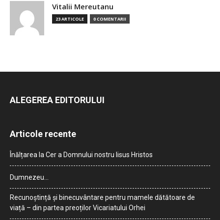
Vitalii Mereutanu
23 ARTICOLE
0 COMENTARII
ALEGEREA EDITORULUI
Articole recente
Înălțarea la Cer a Domnului nostru Iisus Hristos
Dumnezeu…
Recunoștință și binecuvântare pentru mamele dătătoare de
viață – din partea preoților Vicariatului Orhei