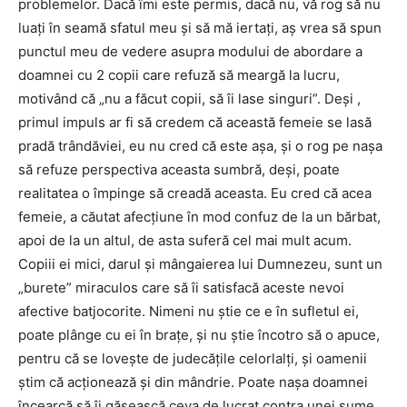
problemelor. Dacă îmi este permis, dacă nu, vă rog să nu
luaţi în seamă sfatul meu şi să mă iertaţi, aş vrea să spun
punctul meu de vedere asupra modului de abordare a
doamnei cu 2 copii care refuză să meargă la lucru,
motivând că „nu a făcut copii, să îi lase singuri”. Deşi ,
primul impuls ar fi să credem că această femeie se lasă
pradă trândăviei, eu nu cred că este aşa, şi o rog pe naşa
să refuze perspectiva aceasta sumbră, deşi, poate
realitatea o împinge să creadă aceasta. Eu cred că acea
femeie, a căutat afecţiune în mod confuz de la un bărbat,
apoi de la un altul, de asta suferă cel mai mult acum.
Copiii ei mici, darul şi mângaierea lui Dumnezeu, sunt un
„burete” miraculos care să îi satisfacă aceste nevoi
afective batjocorite. Nimeni nu ştie ce e în sufletul ei,
poate plânge cu ei în braţe, şi nu ştie încotro să o apuce,
pentru că se loveşte de judecăţile celorlalţi, şi oamenii
ştim că acţionează şi din mândrie. Poate naşa doamnei
încearcă să îi găsească ceva de lucrat contra unei sume