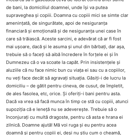
de bani, la domiciliul doamnei, unde îşi va putea
supraveghea şi copiii. Doamna cu copiii mici se simte clar
ameninţată, de singurătate, apoi de nesiguranţa
financiară şi emoţională şi de nesiguranţa unei case în
care să trăiască. Aceste sarcini, e adevărat că ar fi fost
mai uşoare, dacă şi le asuma şi unul din bărbaţi, dar aşa,
trebuie să o faceţi să aibă încredere în forţele ei şi în
Dumnezeu că o va scoate la capăt. Prin insistenţele şi
aluziile că nu face nimic bun cu viaţa ei sau cu a copiilor,
nu veţi face decât să agravaţi situaţia. Găsiţi-i de lucru la
domiciliu – de gătit pentru cineva, de cusut, de împletit,
de ales fasolea, etc, orice. Şi oferiţi-i bani pentru asta.
Dacă va vrea să facă munca în timp ce stă cu copiii, atunci
supoziţia că e leneţă nu se adevereşte. Trebuie să o
înconjuraţi cu multă dragoste, pentru că asta e hrana ei
zilnică. Doamne ajută! Mă voi ruga şi eu pentru acea
doamnă şi pentru copiii ei, deşi nu ştiu cum o cheamă,