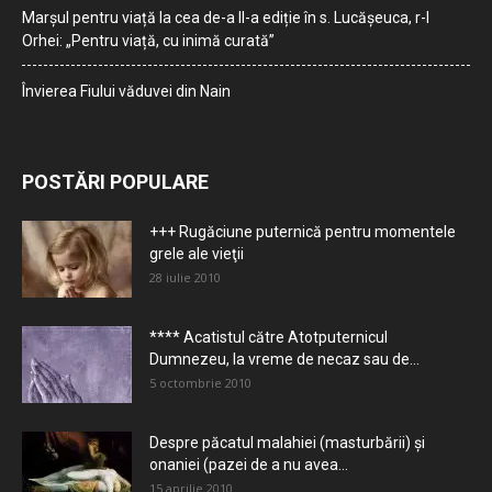
Marșul pentru viață la cea de-a II-a ediție în s. Lucășeuca, r-l
Orhei: „Pentru viață, cu inimă curată”
Învierea Fiului văduvei din Nain
POSTĂRI POPULARE
+++ Rugăciune puternică pentru momentele
grele ale vieţii
28 iulie 2010
**** Acatistul către Atotputernicul
Dumnezeu, la vreme de necaz sau de...
5 octombrie 2010
Despre păcatul malahiei (masturbării) şi
onaniei (pazei de a nu avea...
15 aprilie 2010