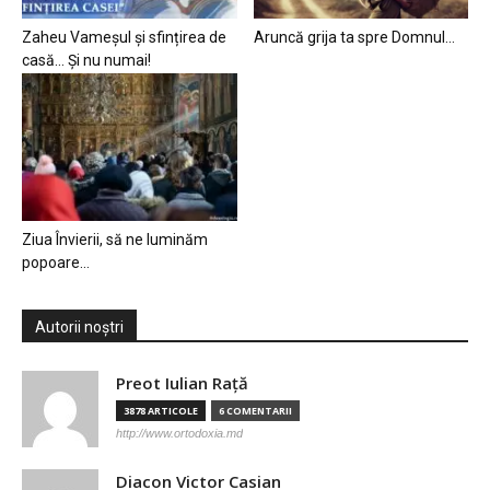
Zaheu Vameșul și sfințirea de
Aruncă grija ta spre Domnul…
casă… Și nu numai!
Ziua Învierii, să ne luminăm
popoare…
Autorii noștri
Preot Iulian Raţă
3878 ARTICOLE
6 COMENTARII
http://www.ortodoxia.md
Diacon Victor Casian