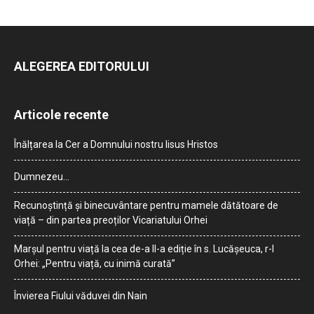
ALEGEREA EDITORULUI
Articole recente
Înălțarea la Cer a Domnului nostru Iisus Hristos
Dumnezeu…
Recunoștință și binecuvântare pentru mamele dătătoare de
viață – din partea preoților Vicariatului Orhei
Marșul pentru viață la cea de-a II-a ediție în s. Lucășeuca, r-l
Orhei: „Pentru viață, cu inimă curată”
Învierea Fiului văduvei din Nain