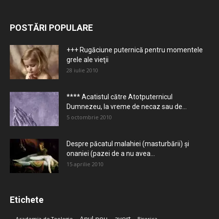
POSTĂRI POPULARE
+++ Rugăciune puternică pentru momentele
grele ale vieţii
28 iulie 2010
**** Acatistul către Atotputernicul
Dumnezeu, la vreme de necaz sau de...
5 octombrie 2010
Despre păcatul malahiei (masturbării) şi
onaniei (pazei de a nu avea...
15 aprilie 2010
Etichete
Anul nou
avort