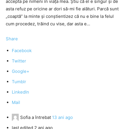
accepta pe nimeni în viața mea. Știu că el e singur și de
asta refuz pe oricine ar dori să-mi fie alături. Parcă sunt
„coaptă” la minte și conștientizez că nu e bine la felul
cum procedez, trăind cu vise, dar asta e…
Share
Facebook
Twitter
Google+
Tumblr
LinkedIn
Mail
Sofia
a întrebat
13 ani ago
last edited 2 ani ago