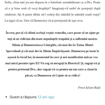
Sofia, chiar mai jos am răspuns la o întrebare asemănătoare cu a Dvs. Poate
că e și bine soră că va-ți despărțit? Imaginați-vă astfel de perepeții după
căsătorie. Ați fi putut răbda să-l vedeți din mândră în mândră toată viața?
La sigur că nu. Uite că Dumnezeu vă și protejează de așa ceva.
În rest, pot să vă sfătui același veșnic remediu, care poate să ne ajute pe
toți să ne ridicăm din toate neputințele trupului și a sufletului nostru:
Sfânta și Dumnezeiasca Liturghie, cât mai des la Taina Sfintei
Spovedanii și cât mai des la Sfânta Împărtășanie. Dumnezeu pe toate le
așează la locul lor, în momentul în care și noi manifestăm măcar cea
mai mică pornire spre El! Vă rog să mergeți la Biserică! Și, rugați-vă și
pentru prietenul Dvs., dar rugați-vă ca pentru un om care a căzut în
păcat, ca Dumnezeu să-l ajute să se ridice!
Preot Iulian Rață
Guest
a răspuns
13 ani ago