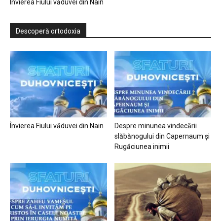
Învierea Fiului văduvei din Nain
Descoperă ortodoxia
Învierea Fiului văduvei din Nain
Despre minunea vindecării
slăbănogului din Capernaum și
Rugăciunea inimii