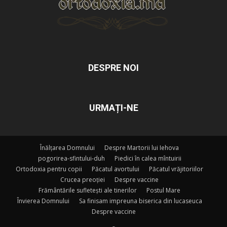
DESPRE NOI
URMAȚI-NE
Înălțarea Domnului
Despre Martorii lui Iehova
pogorirea-sfintului-duh
Piedici în calea mîntuirii
Ortodoxia pentru copii
Păcatul avortului
Păcatul vrăjitoriilor
Crucea preoției
Despre vaccine
Frământările sufletești ale tinerilor
Postul Mare
Învierea Domnului
Sa finisam impreuna biserica din lucaseuca
Despre vaccine