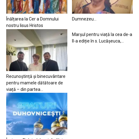
Înălțarea la Cer a Domnului
Dumnezeu…
nostru Iisus Hristos
Marșul pentru viață la cea de-a
II-a ediție în s. Lucășeuca,...
Recunoștință și binecuvântare
pentru mamele dătătoare de
viață – din partea...