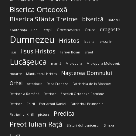
Academia de Teologie
Biserica
Biserica Ortodoxă
Biserica Sfânta Treime
biserică
Botezul
dragoste
copil
Coronavirus
Cruce
Conferință
Copii
Dumnezeu
Hristos
Icoana
Ierusalim
Iisus Hristos
Iisus
Ilarion Boian
Israel
Lucășeuca
mamă
Mitropolia
Mitropolia Moldovei;
Nașterea Domnului
moarte
Mântuitorul Hristos
Orhei
ortodoxia
Papa Francisc
Patriarhia de la Moscova
Patriarhia Română
Patriarhul Bisericii Ortodoxe Române
Patriarhul Chiril
Patriarhul Daniel
Patriarhul Ecumenic
Predica
Patriarhul Kirill
pictura
Preot Iulian Rață
Sfaturi duhovnicești;
Sinaxa
Școală